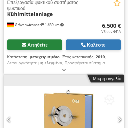
Επεξεργασία ψυκτικού συστήματος
ψυκτικού
Kühlmittelanlage
6.500 €
Grävenwiesbach
1.639 km
VB συν ΦΠΑ
Αιτηθείτε
Καλέστε
Κατάσταση:
μεταχειρισμένο
, Έτος κατασκευής:
2010
,
Λειτουργικότητα:
μη ελεγμένο
, Προσφέρεται σύστημα
ψυκτικού για γαλάκτωμα με ιμάντα φίλτρου. Έτος κατασκευής
2010 Ρυθμός ροής 500l/min Κατανάλωση ισχύος 21,2KW
Μικρή αγγελία
Περισσότερα στοιχεία μπορείτε να βρείτε στην πινακίδα τύπου.
Dedov N U Ezepfx Afrowa