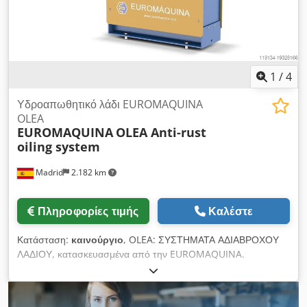
1
/
4
Υδροαπωθητικό λάδι EUROMAQUINA
OLEA
EUROMAQUINA
OLEA Anti-rust
oiling system
Madrid
2.182 km
Πληροφορίες τιμής
Καλέστε
Κατάσταση:
καινούργιο
, OLEA: ΣΥΣΤΗΜΑΤΑ ΑΔΙΑΒΡΟΧΟΥ
ΛΑΔΙΟΥ, κατασκευασμένα από την EUROMAQUINA.
Μεμονωμένη λίπανση ή σε συσκευασίες. Πλήρες σύστημα
λίπανσης. 1. Πλήρης έλεγχος: Στάθμη, πίεση και ρυθμός ροής
Βέλτιστο για οποιαδήποτε διάμετρο και ταχύτητα παραγωγής