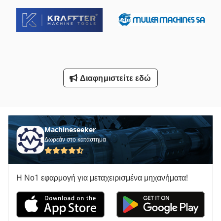
Πένσα Με Σκίσιμο Στο Πλάι
Πλατφόρμα Τύπου Mb
Ρολά Επικαθήμενα
Συσκευές Καθαρισμού Με Ξηρό Ατμό
Διαφημιστείτε εδώ
Τησ Ογαπ
Φορτηγό Με Γερανό
Όλα Τα
Machineseeker
Δωρεάν στο κατάστημα
Η Νο1 εφαρμογή για μεταχειρισμένα μηχανήματα!