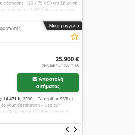
ου φόρτωσης: 120 x 75 x 50 cm Σήμανση
 Όροι παράδοσης: EXW Χώρα παραγωγής:
τερες πληροφορίες. Ερπυστριοφόρο όχημα
ίας * Μπαταριοκίνητο * Με αφαιρούμενο
Μικρή αγγελία
φορτωτής
ουργία με το ένα χέρι * Φορτίο
25.900 €
σταθερή τιμή συν ΦΠΑ
Αποστολή
αιτήματος
ς:
14.471 h
, 2000 | Caterpillar 963b |
 to your destination – Use our
R 25,900 or Make an Offer. Payment
👷‍♂️ Inspected by an independent
️ 📌 Inspector's Comment: Good overall
Heavy white smoke emission from the