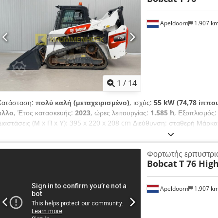
Σημειώσεις = Μετάδοση κίνησης Εκπομπές (Stage/Tier): Stage V / Tier
Κατάσταση Τύπος CE: CE Υδραυλικός ταχυσύνδεσμος, 2 ταχύτητες, μεγ
Apeldoorn
1.907 k
κλιματισμός, αεροπνευματικό κάθισμα
1
/
14
Κατάσταση:
πολύ καλή (μεταχειρισμένο)
, ισχύς:
55 kW (74,78 ίππο
άλλο
, Έτος κατασκευής:
2023
, ώρες λειτουργίας:
1.585 h
, Εξοπλισμός
Διαστάσεις (Μ x Π x Υ): 395 x 220 x 208 cm Διεύθυνση: σταθερή Μάρκα
Csdpfx Aey D D Slonusha Τεχνική κατάσταση: πολύ καλή Οπτική κατάσ
και εξοπλισμός = - 3ος υδραυλικός κύκλος - Υψηλή παροχή - Τελευταίος
Φορτωτής ερπυστρι
Μετάδοση κίνησης Στάδιο (Tier): Stage V / Tier IV final 2 ταχύτητες οδ
Bobcat
T 76 Hig
οπισθοπορείας, αεροαναρτώμενο κάθισμα, χειρισμός με joystick
Apeldoorn
1.907 k