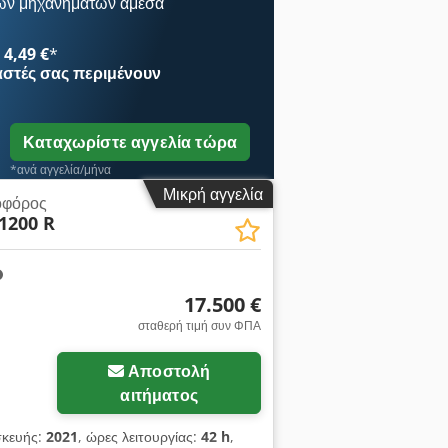
ων μηχανημάτων άμεσα
4,49 €
*
αστές
σας περιμένουν
Καταχωρίστε αγγελία τώρα
*ανά αγγελία/μήνα
Μικρή αγγελία
οφόρος
1200 R
17.500 €
σταθερή τιμή συν ΦΠΑ
Αποστολή
αιτήματος
σκευής:
2021
, ώρες λειτουργίας:
42 h
,