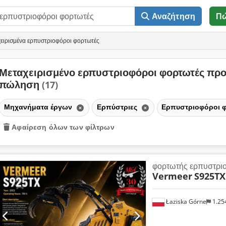
Αναζήτηση
Π
ειρισμένα ερπυστριοφόροι φορτωτές
Μεταχειρισμένο ερπυστριοφόροι φορτωτές πρ
πώληση
(17)
Μηχανήματα έργων
Ερπύστριες
Ερπυστριοφόροι 
Αφαίρεση όλων των φίλτρων
φορτωτής ερπυστρι
Vermeer
S925TX 
Łaziska Górne
1.25