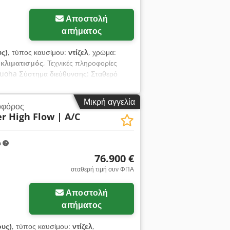
Αποστολή
αιτήματος
υς)
, τύπος καυσίμου:
ντίζελ
, χρώμα:
:
κλιματισμός
, Τεχνικές πληροφορίες
Anuoha Σύστημα διεύθυνσης: Σταθερό
ς (Μ x Π x Υ): 390 x 186 x 206 cm
ταση Τεχνική κατάσταση: πολύ καλή
Μικρή αγγελία
οφόρος
 3ος υδραυλικός κύκλος - Εργαλειολαμπες
er High Flow | A/C
D φωτισμός - Προειδοποιητικό φως - Δύο
 IV final Γενικά Χώρα παραγωγής: ΗΠΑ
, κιβώτιο δύο ταχυτήτων, κάμερα
m
 κάθισμα με αερανάρτηση
76.900 €
σταθερή τιμή συν ΦΠΑ
Αποστολή
αιτήματος
ους)
, τύπος καυσίμου:
ντίζελ
,