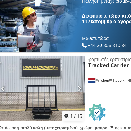
CE/EPA Chjdjyidn Tjpfx Anuoa Λειτουργικό βάρος: 20 τόν.
Πώληση μεταχειρισμέν
Διαφημίστε τώρα από 
11 εκατομμύρια αγορ
Μάθετε τώρα
+44 20 806 810 84
φορτωτής ερπυστρι
Tracked Carrier 
Wijchen
1.885 km
1
/
15
Κατάσταση:
πολύ καλή (μεταχειρισμένο)
, χρώμα:
μαύρο
, Έτος κατα