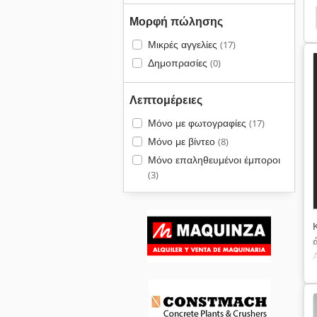
t 325
Bobcat 324
Bobcat 323
Bobcat 322
Μορφή πώλησης
Μικρές αγγελίες
(17)
Δημοπρασίες
(0)
Λεπτομέρειες
Μόνο με φωτογραφίες
(17)
Μόνο με βίντεο
(8)
Μόνο επαληθευμένοι έμποροι
(3)