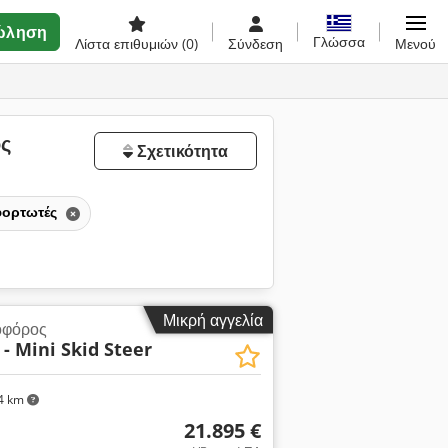
ώληση
Γλώσσα
Λίστα επιθυμιών
(0)
Σύνδεση
Μενού
ος
Σχετικότητα
φορτωτές
Μικρή αγγελία
οφόρος
- Mini Skid Steer
4 km
21.895 €