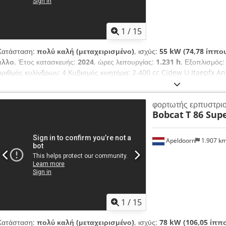
1
/
15
Κατάσταση:
πολύ καλή (μεταχειρισμένο)
, ισχύς:
55 kW (74,78 ίππο
άλλο
, Έτος κατασκευής:
2024
, ώρες λειτουργίας:
1.231 h
, Εξοπλισμός
Αριθμός κυλίνδρων: 4 Κυβισμός κινητήρα: 2.400 cc Cjdew U Itaepfx 
πλαίσιο (Bock) Μάρκα κινητήρα: Bobcat Κενό βάρος: 4.898 kg Διαστάσει
Λειτουργικότητα Σύστημα ταχείας αλλαγής: Ναι Σήμανση CE: ναι Κατάσ
φορτωτής ερπυστρι
Οπτική κατάσταση: πολύ καλή = Επιπλέον επιλογές και εξοπλισμός = -
Bobcat
T 86 Sup
- Ελαστικές ερπύστριες - Υψηλή ροή - Υδραυλικός ταχυσύνδεσμος - LE
ταχύτητες = Σημειώσεις = Μετάδοση Βαθμίδα εκπομπών: Stage V / Tier
Κατάσταση Τύπος CE: CE Κουτάλα εκσκαφής, Υδραυλικό Power Bobtach
Apeldoorn
1.907 k
οπισθοπορείας, υψηλής απόδοσης υδραυλικό σύστημα, μεγάλη οθόνη,
1
/
15
Κατάσταση:
πολύ καλή (μεταχειρισμένο)
, ισχύς:
78 kW (106,05 ίππ