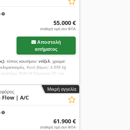
 IV final Γενικά Χώρα παραγωγής: ΗΠΑ
άλη οθόνη, κάμερα οπισθοπορείας,
m
55.000 €
σταθερή τιμή συν ΦΠΑ
Αποστολή
αιτήματος
υς)
, τύπος καυσίμου:
ντίζελ
, χρώμα:
:
κλιματισμός
, Κενό βάρος: 4.898 kg
 κινητήρα: Bobcat Σήμανση CE: ναι
ταση: πολύ καλή = Επιπλέον επιλογές
 αντισταθμιστής = Σημειώσεις =
Μικρή αγγελία
οφόρος
ήγησης, Ride control, κλιματισμός, κάμερα
h Flow | A/C
m
61.900 €
σταθερή τιμή συν ΦΠΑ