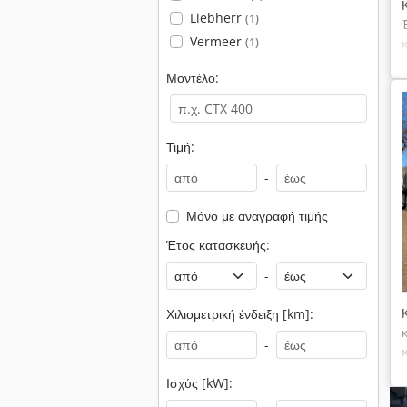
Liebherr
(1)
Vermeer
(1)
Μοντέλο:
Τιμή:
-
Μόνο με αναγραφή τιμής
Έτος κατασκευής:
-
Χιλιομετρική ένδειξη [km]:
-
Ισχύς [kW]: