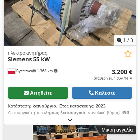
1
/
3
ηλεκτροκινητήρας
Siemens
55 kW
3.200 €
Bystrzyca
1.368 km
σταθερή τιμή συν ΦΠΑ
Αιτηθείτε
Καλέστε
Κατάσταση:
καινούργιο
, Έτος κατασκευής:
2023
,
Λειτουργικότητα:
πλήρως λειτουργικό
, συνολικό βάρος:
490
κιλ
, Κινητήρας SIEMENS, ισχύος 55 kW Codpfxjzr Imao Ac
Dorf Καινούργιος 1486 στροφές ανά λεπτό Εγγύηση 12 μηνών
Μικρή αγγελία