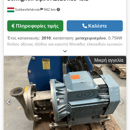
Székesfehérvár
942 km
Πληροφορίες τιμής
Καλέστε
Έτος κατασκευής:
2010
, κατάσταση:
μεταχειρισμένο
, 0,75kW
Κοίλος άξονας εξόδου και εγκοπή Μονάδες ελικοειδών κωνικών
γραναζιών Csdpfxeh I D Nte Ac Derf Σχέση γραναζιών 43,2
Θέση τοποθέτησης: VB
Μικρή αγγελία