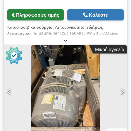
Πληροφορίες τιμής
Καλέστε
Κατάσταση:
καινούργιο
, Λειτουργικότητα:
πλήρως
λειτουργικό
, Το Baumüller DS2-160MO54W-20-5-AO είναι
ένας ισχυρός τριφασικός σύγχρονος σερβοκινητήρας. Αυτοί οι
κινητήρες είναι σχεδιασμένοι για απαιτητικές βιομηχανικές
Μικρή αγγελία
εφαρμογές και διακρίνονται για τη μεγάλη τους δυναμικότητα,
καθώς και για το σύστημα υδρόψυξης (βαθμός προστασίας
IP54). Csdpfx Acszr H Shj Dorf Σημαντικά τεχνικά
χαρακτηριστικά: • Σειρά: DS2 • Μέγεθος: 160 • Μήκος ρότορα:
M (μέτριο) • Βαθμός προστασίας / Ψύξη: IP54, υδρόψυξη (W) •
Παράμετροι περιέλιξης και ονομαστικές παράμετροι: Αυτοί οι
κινητήρες επιτυγχάνουν υψηλές αποδόσεις (π.χ., η ισχύς σε
ταχύτητα 2000 στροφών ανά λεπτό κυμαίνεται σε αρκετές
δεκάδες κιλοβάτ).