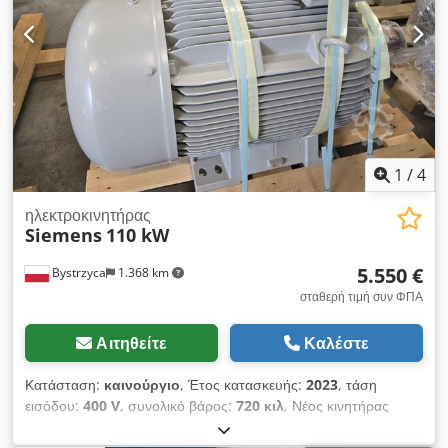
1
/
4
ηλεκτροκινητήρας
Siemens
110 kW
5.550 €
Bystrzyca
1.368 km
σταθερή τιμή συν ΦΠΑ
Αιτηθείτε
Καλέστε
Κατάσταση:
καινούργιο
, Έτος κατασκευής:
2023
, τάση
εισόδου:
400 V
, συνολικό βάρος:
720 κιλ
, Νέος κινητήρας
SIEMENS 110 KW Cedpozr Eraofx Ac Djrf Διαθέσιμες 8
μονάδες Στροφές: 1486 rpm Μέγιστες στροφές: 2970 rpm