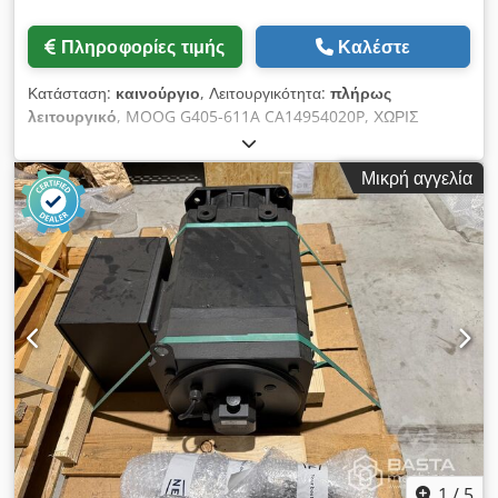
Πληροφορίες τιμής
Καλέστε
Κατάσταση:
καινούργιο
, Λειτουργικότητα:
πλήρως
λειτουργικό
, MOOG G405-611A CA14954020P, ΧΩΡΙΣ
ΦΡΕΝΟ Τύπος: CA14954020P.ΧΩΡΙΣ ΦΡΕΝΟ Μοντέλο: G405-
611A Ισχύς: 3,187 kW Ονομαστική ταχύτητα: 4000 στροφές/
Μικρή αγγελία
λεπτό Ροπή: 11,2 Nm Έτος κατασκευής: 07/2007 Χωρίς
φρένο (ΧΩΡΙΣ ΦΡΕΝΟ) Credpfxezr H A He Ac Djf Βαθμός
προστασίας IP65
1
/
5