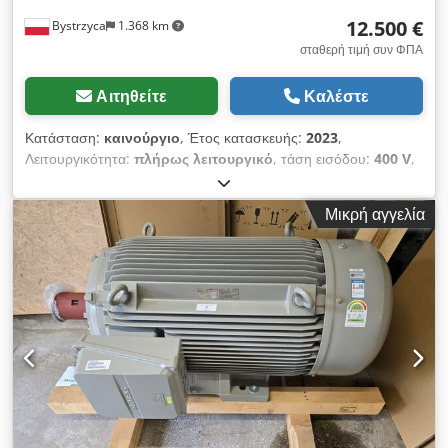
12.500 €
Bystrzyca
1.368 km
σταθερή τιμή συν ΦΠΑ
Αιτηθείτε
Καλέστε
Κατάσταση:
καινούργιο
, Έτος κατασκευής:
2023
,
Λειτουργικότητα:
πλήρως λειτουργικό
, τάση εισόδου:
400 V
,
συνολικό βάρος:
1.530 κιλ
, SIEMENS, κινητήρας 250 kW,
ενεργειακής κλάσης IE4. Εγγύηση 12 μηνών. Crjdpfx Acjzr
Μικρή αγγελία
Ihws Dof