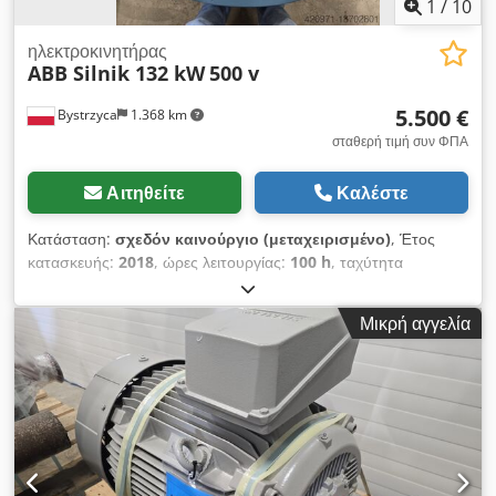
1
/
10
ηλεκτροκινητήρας
ABB Silnik 132 kW
500 v
5.500 €
Bystrzyca
1.368 km
σταθερή τιμή συν ΦΠΑ
Αιτηθείτε
Καλέστε
Κατάσταση:
σχεδόν καινούργιο (μεταχειρισμένο)
, Έτος
κατασκευής:
2018
, ώρες λειτουργίας:
100 h
, ταχύτητα
περιστροφής (ελάχ.):
2.982 στρ./λ.
, τάση εισόδου:
500 V
,
Ηλεκτροκινητήρας ABB 132 kW 50 Hz 2982 σ.α.λ. 500 V
Μικρή αγγελία
Cedpfx Acov I Ervo Djrf 6 μήνες εγγύηση