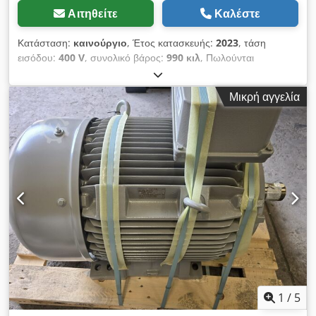
Αιτηθείτε
Καλέστε
Κατάσταση:
καινούργιο
, Έτος κατασκευής:
2023
, τάση
εισόδου:
400 V
, συνολικό βάρος:
990 κιλ
, Πωλούνται
καινούργιοι κινητήρες 160 KW Siemens 12 μήνες εγγύηση
Crsdpfxswr Tzro Ac Def Διαθέσιμες 4 μονάδες ΚΑΙΝΟΥΡΓΙΑ
Μικρή αγγελία
1
/
5