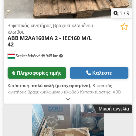
1
/
9
3-φασικός κινητήρας βραχυκυκλωμένου
κλωβού
ABB
M2AA160MA 2 - IEC160 M/L
42
Székesfehérvár
945 km
Πληροφορίες τιμής
Καλέστε
Κατάσταση:
πολύ καλή (μεταχειρισμένο)
, 3-φασικός
κινητήρας βραχυκυκλωμένου κλωβού Κατασκευαστής: ABB
Τύπος: M2AA160MA 2 - IEC160 M/L 42 Ηλεκτρικά δεδομένα:
50/60 Hz 11 kW Credpfxshtlm Ij Ac Dsf 2930 στροφές ανά
Μικρή αγγελία
λεπτό IP: 55 Βάρος: 73 kg