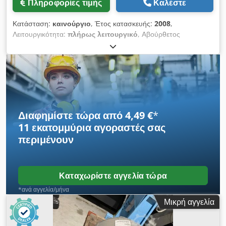
Πληροφορίες τιμής
Καλέστε
Κατάσταση:
καινούργιο
, Έτος κατασκευής:
2008
,
Λειτουργικότητα:
πλήρως λειτουργικό
, Αβούρθετος
σερβοκινητήρας της σειράς MOOG G400-1002 Τύπος:
CA58814063EP3, χωρίς φρένο Μοντέλο: G445-1002 Ισχύς:
14,3 kW Ονομαστική ταχύτητα: 3000 στροφές/λεπτό Crodpfjzr
E Dvjx Ac Def Μέγιστη ταχύτητα: 3690 στροφές/λεπτό Ροπή:
60,3 Nm Ρεύμα: 34,3 A Τάση: 600 V Βαθμός προστασίας: IP65
Έτος κατασκευής: 08/2008
Διαφημίστε τώρα από 4,49 €
*
11 εκατομμύρια αγοραστές
σας
περιμένουν
Καταχωρίστε αγγελία τώρα
*ανά αγγελία/μήνα
Μικρή αγγελία