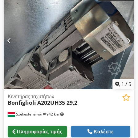
1
/
5
Κινητήρας ταχυτήτων
Bonfiglioli
A202UH35 29,2
Székesfehérvár
942 km
Πληροφορίες τιμής
Καλέστε