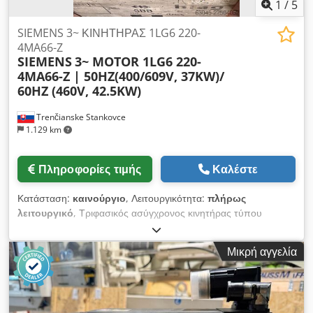
1
/
5
SIEMENS 3~ ΚΙΝΗΤΗΡΑΣ 1LG6 220-
4MA66-Z
SIEMENS
3~ MOTOR 1LG6 220-
4MA66-Z | 50HZ(400/609V, 37KW)/
60HZ (460V, 42.5KW)
Trenčianske Stankovce
1.129 km
Πληροφορίες τιμής
Καλέστε
Κατάσταση:
καινούργιο
, Λειτουργικότητα:
πλήρως
λειτουργικό
, Τριφασικός ασύγχρονος κινητήρας τύπου
Siemens Simotics SD με περίβλημα από χυτοσίδηρο.
Πρόκειται για κινητήρα τεσσάρων πόλων (1.500 στροφές/
Μικρή αγγελία
λεπτό) μεγέθους 250M με ισχύ 55 kW στις 50 Hz. Σημαντικά
τεχνικά χαρακτηριστικά: • Ισχύς: 55 kW (στις 50 Hz / 400 V /
690 V) • Μέγεθος: 250M • Αριθμός πόλων: 4 (περίπου 1.480
στροφές/λεπτό) • Κατασκευή: Περίβλημα από χυτοσίδηρο