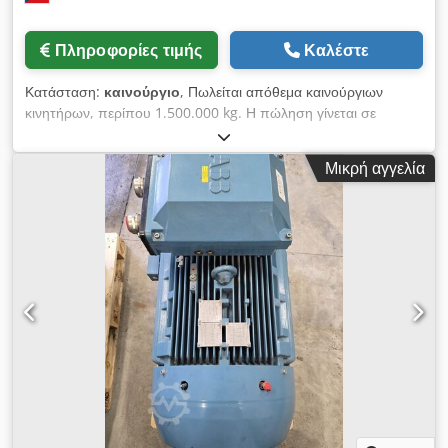
Πληροφορίες τιμής
Καλέστε
Κατάσταση:
καινούργιο
, Πωλείται απόθεμα καινούργιων
κινητήρων, περίπου 1.500.000 kg. Η πώληση γίνεται σε
παρτίδες. Ελάχιστη ποσότητα παραγγελίας: 50.000 kg. Όλοι οι
κινητήρες είναι καινούργιοι ή ανακατασκευασμένοι. Περίπου
Μικρή αγγελία
3.000 τεμάχια. Csdpfx Acezgu D Ij Dorf Διάφοροι
κατασκευαστές: Siemens, ČKD, MEZ κ.λπ. Η τιμή ανά kg είναι
1,50 ευρώ.