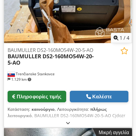
1
/
4
BAUMULLER DS2-160MO54W-20-5-AO
BAUMULLER
DS2-160MO54W-20-
5-AO
Trenčianske Stankovce
1.129 km
Πληροφορίες τιμής
Καλέστε
Κατάσταση:
καινούργιο
, Λειτουργικότητα:
πλήρως
λειτουργικό
, BAUMULLER DS2-160MO54W-20-5-AO Cjdozr
H N Hepfx Ac Derf
Μικρή αγγελία