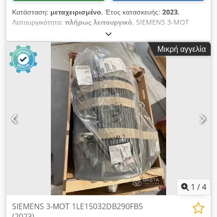
Κατάσταση:
μεταχειρισμένο
, Έτος κατασκευής:
2023
,
Λειτουργικότητα:
πλήρως λειτουργικό
, SIEMENS 3-MOT
1CV3282B (2023) Το Siemens 1CV3282B είναι ένας
βιομηχανικός τριφασικός ασύγχρονος κινητήρας από τη σειρά
Μικρή αγγελία
SIMOTICS SD (βαρέως τύπου), με περίβλημα από χυτοσίδηρο.
Έχει σχεδιαστεί για απαιτητικές συνθήκες λειτουργίας. [1]
Csdpfxozr H U Ao Ac Djrf Τα βασικά τεχνικά του
χαρακτηριστικά είναι τα εξής: • Ισχύς: 90 kW στα 50 Hz (125
ίπποι στα 60 Hz) • Ταχύτητα: 4 πόλοι (περίπου 1485 στροφές/
λεπτό στα 50 Hz) • Μέγεθος: 280 M • Απόδοση: Κατηγορία IE3
(υψηλή απόδοση) • Βαθμός προστασίας: IP55 (προστασία από
σκόνη και ψεκασμό νερού) • Τύπος κατασκευής: IMB3 (βάση) •
Βάρος: περίπου 670 kg Το 1LE1503-2DB29-0FB5-Z είναι ο
ακριβής κωδικός παραγγελίας (κωδικός MLFB) για τον
ηλεκτροκινητήρα από χυτοσίδηρο της σειράς SIMOTICS SD της
Siemens (Innomotics).
1
/
4
SIEMENS 3-ΜΟΤ 1LE15032DB290FB5
(2023)