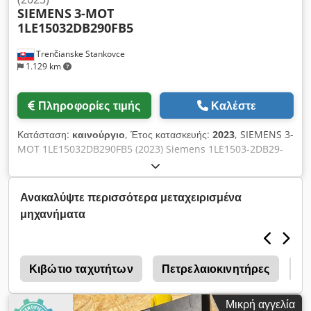
SIEMENS
3-MOT
1LE15032DB290FB5
Trenčianske Stankovce
1.129 km
Πληροφορίες τιμής
Καλέστε
Κατάσταση:
καινούργιο
, Έτος κατασκευής:
2023
, SIEMENS 3-
MOT 1LE15032DB290FB5 (2023) Siemens 1LE1503-2DB29-
0FB5-Z: • 90 kW • 60 Hz Crodpjzr Nkmofx Ac Def • 1788
στροφές/λεπτό • Μέγεθος κατασκευής 280M • IP55 • IE3 •
Βάρος 690 kg
Ανακαλύψτε περισσότερα μεταχειρισμένα
μηχανήματα
ς
Κιβώτιο ταχυτήτων
Πετρελαιοκινητήρες
Τρ
Μικρή αγγελία