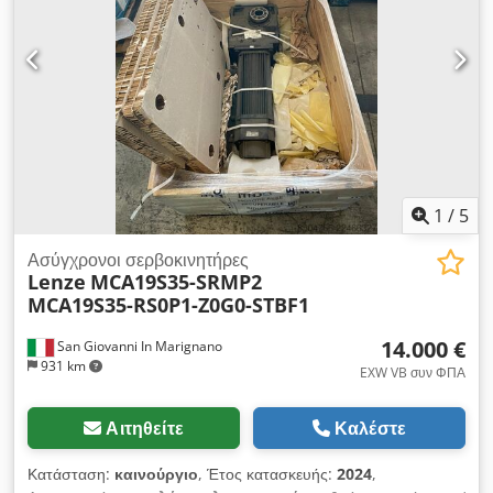
1
/
5
Ασύγχρονοι σερβοκινητήρες
Lenze
MCA19S35-SRMP2
MCA19S35-RS0P1-Z0G0-STBF1
14.000 €
San Giovanni In Marignano
931 km
EXW VB συν ΦΠΑ
Αιτηθείτε
Καλέστε
Κατάσταση:
καινούργιο
, Έτος κατασκευής:
2024
,