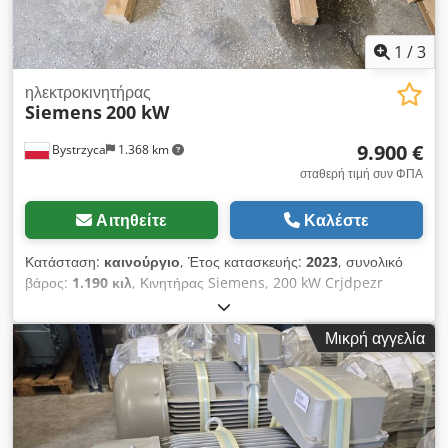
1
/
3
ηλεκτροκινητήρας
Siemens
200 kW
9.900 €
Bystrzyca
1.368 km
σταθερή τιμή συν ΦΠΑ
Αιτηθείτε
Καλέστε
Κατάσταση:
καινούργιο
, Έτος κατασκευής:
2023
, συνολικό
βάρος:
1.190 κιλ
, Κινητήρας Siemens, 200 kW Crjdpezr
Iggefx Ac Dof 1488 στροφές ανά λεπτό Εγγύηση 12 μηνών
Διαθέσιμες 2 μονάδες.
Μικρή αγγελία