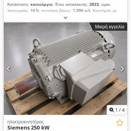
Κατάσταση:
καινούργιο
, Έτος κατασκευής:
2023
, ώρες
λειτουργίας:
10 h
, συνολικό βάρος:
1.090 κιλ
, Κινητήρας με
φλάντζα, 132 kW. Καινούργιος. Εγγύηση 12 μηνών. Cedpfx
Ajzr Ilisc Djrf
Μικρή αγγελία
1
/
4
ηλεκτροκινητήρας
Siemens
250 kW