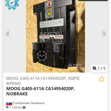
1
/
5
MOOG G405-611A CA14954020P, ΧΩΡΙΣ
ΦΡΕΝΟ
MOOG
G405-611A CA14954020P,
NOBRAKE
Trenčianske Stankovce
1.129 km