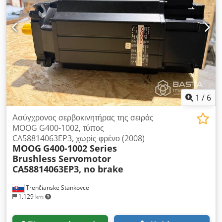
(κατάλληλο για απαιτητικές συνθήκες λειτουργίας) • Απόδοση:
Κατηγορία IE2 (Υψηλή απόδοση) Cjdpfx Aozr Exyec Dorf •
Βαθμός προστασίας: IP55 [1, 2, 3, 4, 5] Ο Siemens 1LG6 220-
4MA66-Z είναι ένας τριφασικός ασύγχρονος κινητήρας με ισχύ
περίπου 37 kW, μεγέθους 225, βαθμού προστασίας IP55 και
ταχύτητας περίπου 1.470 στροφές/λεπτό.
1
/
6
Ασύγχρονος σερβοκινητήρας της σειράς
MOOG G400-1002, τύπος
CA58814063EP3, χωρίς φρένο (2008)
MOOG
G400-1002 Series
Brushless Servomotor
CA58814063EP3, no brake
Trenčianske Stankovce
1.129 km