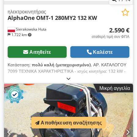
ηλεκτροκινητήρας
AlphaOne
OMT-1 280MY2 132 KW
2.590 €
Sierakowska Huta
1.722 km
σταθερή τιμή συν ΦΠΑ
Αιτηθείτε
Καλέστε
Κατάσταση:
πολύ καλή (μεταχειρισμένο)
, ΑΡ. ΚΑΤΑΛΟΓΟΥ
7099 ΤΕΧΝΙΚΑ ΧΑΡΑΚΤΗΡΙΣΤΙΚΑ - ισχύς κινητήρα: 132 kW -
διάμετρος άξονα: 65 mm - διαστάσεις αποστολής Μ/Π/Υ:
120x80x700 mm - διαστάσεις κινητήρα Μ/Π/Υ: 550x1050x700
Μικρή αγγελία
mm - βάρος: 630 kg ΠΛΕΟΝΕΚΤΗΜΑΤΑ – χρησιμοποιημένος
κινητήρας – άριστη κατάσταση Καθαρή τιμή: 10.900 PLN
Cjdpfxszhu T Es Ac Dsrf Καθαρή τιμή: 2.590 EUR (βάσει
ισοτιμίας 4,2 EUR) (Οι τιμές ενδέχεται να αλλάξουν με
μεγαλύτερες διακυμάνσεις)
Αποθήκευση αναζήτησης