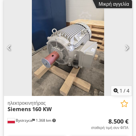
Μικρή αγγελία
ΕΓΓΥΗΣΗ 12 μηνών
1
/
4
ηλεκτροκινητήρας
Siemens
160 KW
8.500 €
Bystrzyca
1.368 km
σταθερή τιμή συν ΦΠΑ