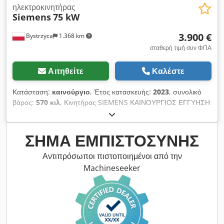
ηλεκτροκινητήρας
Siemens
75 kW
3.900 €
Bystrzyca
1.368 km
σταθερή τιμή συν ΦΠΑ
Αιτηθείτε
Καλέστε
Κατάσταση:
καινούργιο
, Έτος κατασκευής:
2023
, συνολικό
βάρος:
570 κιλ
, Κινητήρας SIEMENS ΚΑΙΝΟΥΡΓΙΟΣ ΕΓΓΥΗΣΗ
12 ΜΗΝΩΝ Διαθέσιμα 2 τεμάχια Crjdpfxswiwfio Ac Def 2970
στροφές 1488 στροφές
ΣΉΜΑ ΕΜΠΙΣΤΟΣΎΝΗΣ
Αντιπρόσωποι πιστοποιημένοι από την
Machineseeker