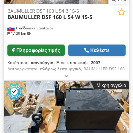
BAUMULLER DSF 160 L 54 B 15-5
BAUMULLER
DSF 160 L 54 W 15-5
Trenčianske Stankovce
1.129 km
Πληροφορίες τιμής
Καλέστε
Κατάσταση:
καινούργιο
, Έτος κατασκευής:
2007
,
Λειτουργικότητα:
πλήρως λειτουργικό
, BAUMULLER DSF 160
L 54 W 15-5 Crodpfx Acozr H H Ej Dsf
Μικρή αγγελία