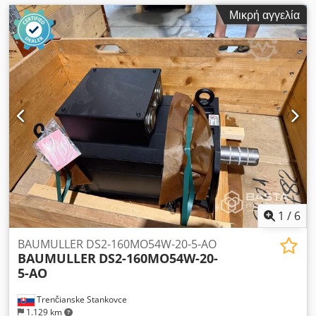
Μικρή αγγελία
1
/
6
BAUMULLER DS2-160MO54W-20-5-AO
BAUMULLER
DS2-160MO54W-20-
5-AO
Trenčianske Stankovce
1.129 km