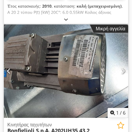
Έτος κατασκευής:
2010
, κατάσταση:
καλή (μεταχειρισμένη)
,
A 20 2 τύπου P(t) [kW] 20C°: 6.0 0,55kW Κοίλος άξονας
εξόδου και φρεάτιο Μονάδες ελικοειδών κωνικών γραναζιών
Σχέση οδοντωτών τροχών 29,2 Codpfeh I D I Djx Ac Dsrf
Μικρή αγγελία
Θέση τοποθέτησης VB
1
/
6
Κινητήρας ταχυτήτων
Bonfiglioli S.p.A.
A202UH35 43.2