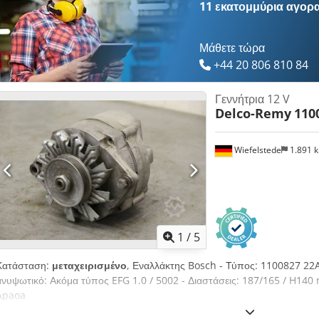
11 εκατομμύρια αγορ
Μάθετε τώρα
+44 20 806 810 84
Γεννήτρια 12 V
Delco-Remy
110
Wiefelstede
1.891 
1
/
5
Κατάσταση:
μεταχειρισμένο
, Εναλλάκτης Bosch - Τύπος: 1100827 22A
ανυψωτικό: Ακόμα τύπος EFG 1.0 / 5002 - Διαστάσεις: 187/165 / H14
Apaoa