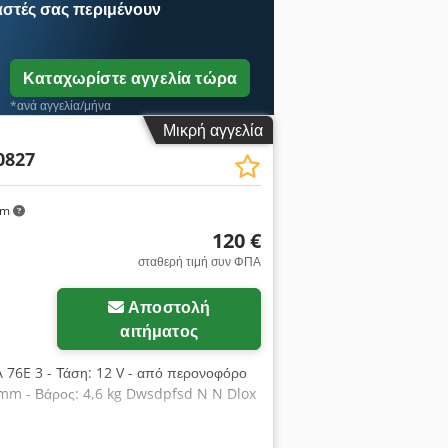
αστές
σας περιμένουν
Καταχωρίστε αγγελία τώρα
*ανά αγγελία/μήνα
Μικρή αγγελία
0827
km
120 €
σταθερή τιμή συν ΦΠΑ
Αποστολή
αιτήματος
 76E 3 - Τάση: 12 V - από περονοφόρο
0 mm - Βάρος: 4,6 kg Dwsdpfsd N N Dlox