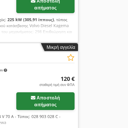
Αποστολή
αιτήματος
σχύς:
225 kW (305,91 ίππους)
, τύπος
ερού κατάσβεσης Volvo Diesel Kagema
ς του μηχανήματος: 298 Επιθεώρηση και
ης. Κατασκευαστής: Kagema DPA
λαιοκινητήρας Στοιχεία: Κατασκευαστής:
Μικρή αγγελία
 προδιαγραφών: 868725 Dsdohfl Dmjpfx
ητα: 2450 rpm Καύσιμο: Diesel Μήκος:
νερού περίπου: 800-900m3 Πίεση 6,5
αταστάσεων και μηχανημάτων. Μεγάλη
km
120 €
σταθερή τιμή συν ΦΠΑ
Αποστολή
αιτήματος
 V 70 A - Τύπος: 028 903 028 C -
aewa