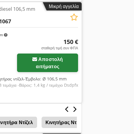
Μικρή αγγελία
diesel 106,5 mm
1067
km
150 €
σταθερή τιμή συν ΦΠΑ
Αποστολή
αιτήματος
νητήρας ντίζελ-Έμβολο: Ø 106,5 mm
εμάχια -Βάρος: 1,4 kg / τεμάχιο Dsdpfx
νητήρα Ντίζελ
Κινητήρας Ντίζελ
Βιο-Ντίζελ