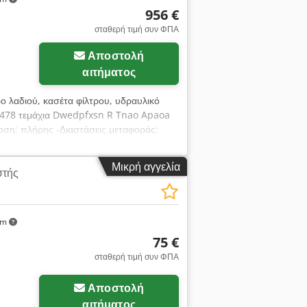
956 €
σταθερή τιμή συν ΦΠΑ
Αποστολή
αιτήματος
τρο λαδιού, κασέτα φίλτρου, υδραυλικό
υ: 478 τεμάχια Dwedpfxsn R Tnao Apaoa
οση: πλήρης -Διαστάσεις μεταφοράς:
Μικρή αγγελία
στής
km
75 €
σταθερή τιμή συν ΦΠΑ
Αποστολή
αιτήματος