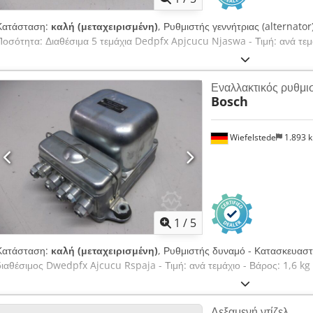
Κατάσταση:
καλή (μεταχειρισμένη)
, Ρυθμιστής γεννήτριας (alternato
Ποσότητα: Διαθέσιμα 5 τεμάχια Dedpfx Apjcucu Njaswa - Τιμή: ανά τεμά
Εναλλακτικός ρυθμι
Bosch
Wiefelstede
1.893 
1
/
5
Κατάσταση:
καλή (μεταχειρισμένη)
, Ρυθμιστής δυναμό - Κατασκευαστ
διαθέσιμος Dwedpfx Ajcucu Rspaja - Τιμή: ανά τεμάχιο - Βάρος: 1,6 kg
Δεξαμενή ντίζελ