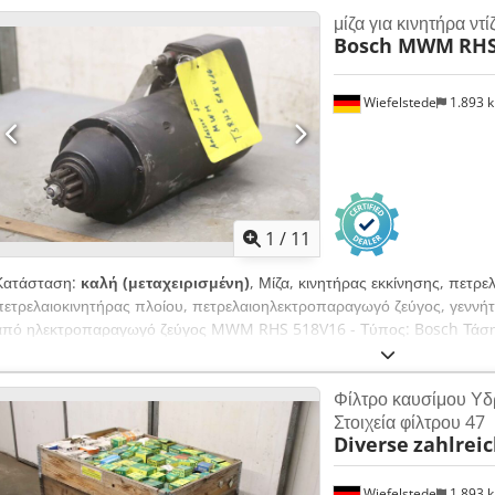
μίζα για κινητήρα ντ
Bosch MWM
RHS
Wiefelstede
1.893 
1
/
11
Κατάσταση:
καλή (μεταχειρισμένη)
, Μίζα, κινητήρας εκκίνησης, πετρε
πετρελαιοκινητήρας πλοίου, πετρελαιοηλεκτροπαραγωγό ζεύγος, γεννήτρ
από ηλεκτροπαραγωγό ζεύγος MWM RHS 518V16 - Τύπος: Bosch Τάση:
Δόντια: 11 - Διαστάσεις: 445/150/Υ210 mm - Βάρος: 26 kg
Φίλτρο καυσίμου Υδ
Στοιχεία φίλτρου 47
Diverse
zahlrei
Wiefelstede
1.893 