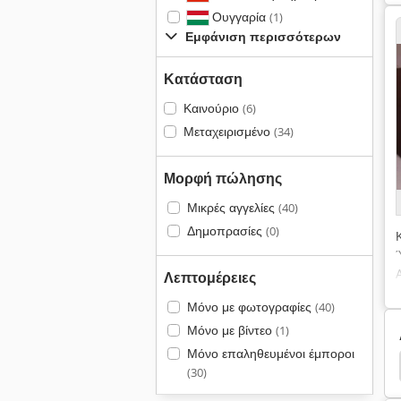
Ουγγαρία
(1)
Εμφάνιση περισσότερων
Κατάσταση
Καινούριο
(6)
Μεταχειρισμένο
(34)
Μορφή πώλησης
Μικρές αγγελίες
(40)
Δημοπρασίες
(0)
Λεπτομέρειες
Μόνο με φωτογραφίες
(40)
Μόνο με βίντεο
(1)
Μόνο επαληθευμένοι έμποροι
ννήτριες
Μιζα
John Deere
John Deere 100
(30)