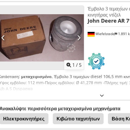
Έμβολο 3 τεμαχίων 
κινητήρας ντίζελ
John Deere
AR 7
Wiefelstede
1.891 
1
/
5
Κατάσταση:
μεταχειρισμένο
, Έμβολο 3 τεμαχίων diesel 106,5 mm κι
Ύψος εμβόλου: 112 mm-Πείρος εμβόλου: Ø 41,278 mm -Πλήρης τιμή: 3 τ
Ajb A S Dyspaewa
Ανακαλύψτε περισσότερα μεταχειρισμένα μηχανήματα
Ηλεκτροκινητήρες
Κιβώτιο ταχυτήτων
Βάση Κι