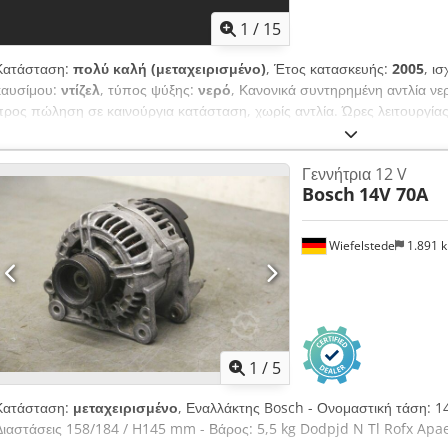
1
/
15
Κατάσταση:
πολύ καλή (μεταχειρισμένο)
, Έτος κατασκευής:
2005
, ι
καυσίμου:
ντίζελ
, τύπος ψύξης:
νερό
, Κανονικά συντηρημένη αντλία ν
προς πώληση σε καινούργια κατάσταση, χωρίς αντλία. Ώρες λειτουργία
αλλαγή λαδιού σε όλα τα διαστήματα συντήρησης, ανεξαρτήτως χρήσ
Κινητήρας: Volvo Penta TWD 710 V 218 kW / 296 hp 6-κύλινδρος πετρε
Γεννήτρια 12 V
Volvo Penta Κατασκευαστής: Volvo Penta Τύπος: TWD 710V. Αριθμός
Bosch
14V 70A
Apaswa Σειριακός αριθμός: 2071093240 Ισχύς: 225 kW / 304 hp Ταχύτ
330 cm Πλάτος: 120 cm Ύψος: 220 cm Δεξαμενή: 400 λίτρα Μεταφορά 
bar Τύπος αντλίας νερού: KSR-MXN 150-315 Αγορά βιομηχανικών εγκ
Wiefelstede
1.891 
γκάμα μεταχειρισμένων μηχανημάτων, βιομηχανικών εγκαταστάσεων
1
/
5
Κατάσταση:
μεταχειρισμένο
, Εναλλάκτης Bosch - Ονομαστική τάση: 14
Διαστάσεις 158/184 / H145 mm - Βάρος: 5,5 kg Dodpjd N Tl Rofx Ap