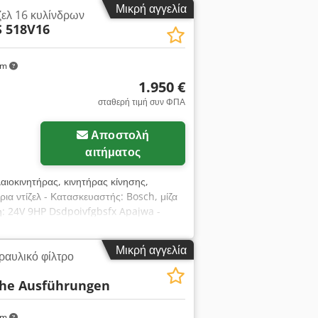
Μικρή αγγελία
ίζελ 16 κυλίνδρων
 518V16
km
1.950 €
σταθερή τιμή συν ΦΠΑ
Αποστολή
αιτήματος
λαιοκινητήρας, κινητήρας κίνησης,
ια ντίζελ - Κατασκευαστής: Bosch, μίζα
 24V 9HP Dsdpoivfgbsfx Apajwa -
Μικρή αγγελία
ραυλικό φίλτρο
che Ausführungen
km