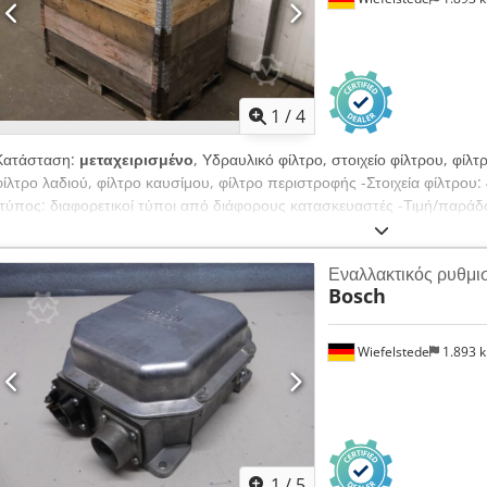
1
/
4
Κατάσταση:
μεταχειρισμένο
, Υδραυλικό φίλτρο, στοιχείο φίλτρου, φίλ
φίλτρο λαδιού, φίλτρο καυσίμου, φίλτρο περιστροφής -Στοιχεία φίλτρο
-τύπος: διαφορετικοί τύποι από διάφορους κατασκευαστές -Τιμή/παράδ
1200/800/H780 mm -Συνολικό βάρος: 236 kg
Εναλλακτικός ρυθμι
Bosch
Wiefelstede
1.893 
1
/
5