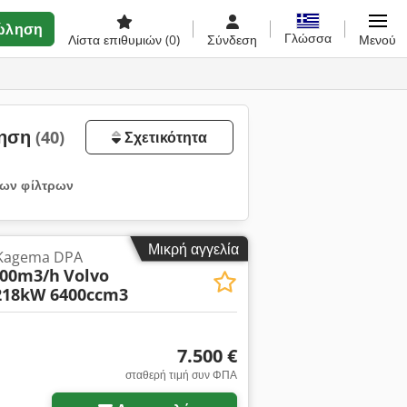
ώληση
Γλώσσα
Λίστα επιθυμιών
(0)
Σύνδεση
Μενού
ληση
(40)
Σχετικότητα
ων φίλτρων
Μικρή αγγελία
λ Kagema DPA
900m3/h
Volvo
218kW 6400ccm3
7.500 €
σταθερή τιμή συν ΦΠΑ