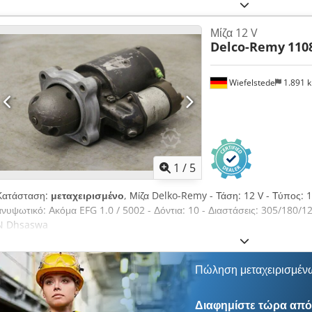
Μίζα 12 V
Delco-Remy
110
Wiefelstede
1.891 
1
/
5
Κατάσταση:
μεταχειρισμένο
, Μίζα Delko-Remy - Τάση: 12 V - Τύπος:
ανυψωτικό: Ακόμα EFG 1.0 / 5002 - Δόντια: 10 - Διαστάσεις: 305/180
N Dhsaswa
Πώληση μεταχειρισμέν
Διαφημίστε τώρα από 