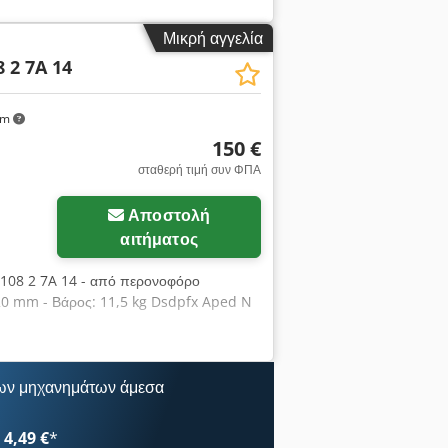
Μικρή αγγελία
8 2 7A 14
km
150 €
σταθερή τιμή συν ΦΠΑ
Αποστολή
αιτήματος
 1108 2 7A 14 - από περονοφόρο
/120 mm - Βάρος: 11,5 kg Dsdpfx Aped N
ων μηχανημάτων άμεσα
4,49 €
*