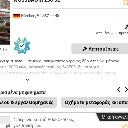
Nürnberg
1.437 km
Απομένουν 33 ημέρε
Λεπτομέρειες
/
13
αχειρισμένο
, 1 τεμάχιο, ανυψωτικός γερανός δύο στηλών, μάρκας
ίο: 3000 κιλά, σειριακός αριθμός 348709, δυνατότητα
ίζεται στις φωτογραφίες, σύμφωνα με τις φωτογραφίες και την
orf Έτος κατασκευής: 2013 Κατάσταση: μεταχειρισμένο
ιρισμένα μηχανήματα
λλου & εργαλειομηχανές
Οχήματα μεταφοράς και επα
Μικρή αγγελ
Σιδερένια κουτιά 80x50x50 εκ,
γαλβανισμένα