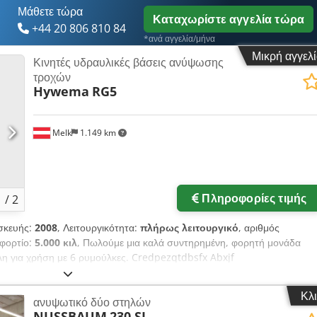
Μάθετε τώρα
Καταχωρίστε αγγελία τώρα
+44 20 806 810 84
*ανά αγγελία/μήνα
Μικρή αγγελ
Κινητές υδραυλικές βάσεις ανύψωσης
τροχών
Hywema
RG5
Melk
1.149 km
Ζητήστε περισσότερες
φω
Πληροφορίες τιμής
1
/
2
σκευής:
2008
, Λειτουργικότητα:
πλήρως λειτουργικό
, αριθμός
 φορτίο:
5.000 κιλ
, Πωλούμε μια καλά συντηρημένη, φορητή μονάδα
 για χρήση με 6 ρυμούλκες. Credpezqtdbsfx Abxjf
 6 ρυμούλκες. Συνολική ανυψωτική ικανότητα: 30.000 kg (όλες οι 6
αι ελεγχθεί. Μπορείτε να τη δοκιμάσετε και να την επιθεωρήσετε κατόπιν
Κλ
ανυψωτικό δύο στηλών
NUSSBAUM
230 SL