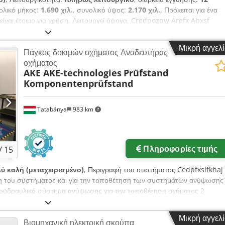
ολικό μήκος:
1.690 χιλ.
, συνολικό ύψος:
2.170 χιλ.
, Πρόκειται για ένα
ίναι έτοιμο για χρήση. Λειτουργεί άψογα. Credpozpw Arefx Abxsf
Μικρή αγγελ
Πάγκος δοκιμών οχήματος Αναδευτήρας
οχήματος
AKE AKE-technologies
Prüfstand
Komponentenprüfstand
Tatabánya
983 km
Πληροφορίες τιμής
/
15
ύ καλή (μεταχειρισμένο)
, Περιγραφή του συστήματος Cedpfxsifkhaj
ση του συστήματος και για την τοποθέτηση των συστημάτων ανύψωσης
ροϋδραυλικό σύστημα ανύψωσης για την τοποθέτηση οχήματος 2
αγνητική σταθεροποίηση και σύστημα πρόσδεσης έως 3,5 τόνους
ύστημα Η/Υ για έλεγχο και αξιολόγηση Με πάγκο δοκιμής εξαρτημάτων!
Μικρή αγγελ
Βιομηχανική ηλεκτρική σκούπα