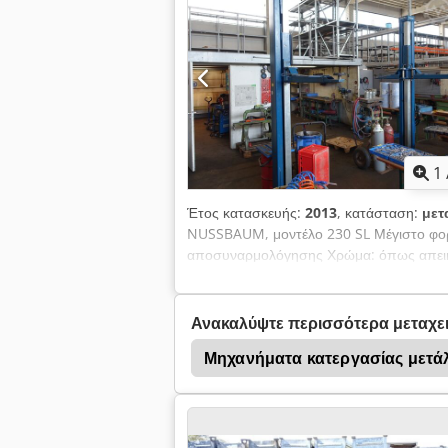
1
Έτος κατασκευής:
2013
, κατάσταση:
μετ
NUSSBAUM, μοντέλο 230 SL Μέγιστο φορτ
αποσυναρμολόγησης Χρώμα: όπως απεικον
επιτόπια επιθεώρηση Cedpfezqatcsx Abx
Ανακαλύψτε περισσότερα μεταχε
Μηχανήματα κατεργασίας μετά