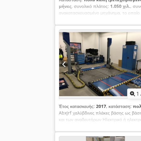
μήνες
, συνολικό πλάτος:
1.050 χιλ.
, συν
ανακατασκευασμένο μηχάνημα, το οποίο ε
1
Έτος κατασκευής:
2017
, κατάσταση:
πολ
Abxjrf χαλύβδινες πλάκες βάσης ως βά
και των αναδευτήρων Ηλεκτρικό ή ηλεκτ
αναδευτήρες υψηλής ισχύος με ηλεκτρομ
Γραφείο ελέγχου με έλεγχο αναδευτήρα Σ