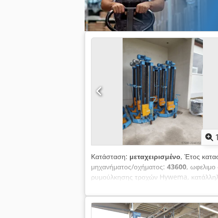
Κατάσταση:
μεταχειρισμένο
, Έτος κατα
μηχανήματος/οχήματος:
43600
, ωφελιμο
ρυμούλκησης τροχών Hywema, κατάλληλη
Συμπεριλαμβάνεται κιβώτιο ταχυτήτων για
ρυμούλκες). Η μονάδα έχει ανακαινιστεί κ
συνεννόησης.