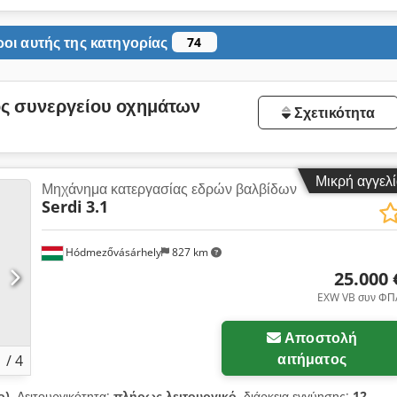
οι αυτής της κατηγορίας
74
ός συνεργείου οχημάτων
Σχετικότητα
Μικρή αγγελ
Μηχάνημα κατεργασίας εδρών βαλβίδων
Serdi
3.1
Hódmezővásárhely
827 km
25.000 
EXW VB συν ΦΠ
Αποστολή
αιτήματος
1
/
4
ο)
, Λειτουργικότητα:
πλήρως λειτουργικό
, διάρκεια εγγύησης:
12