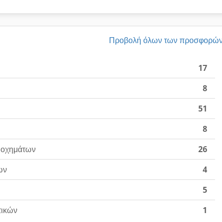
Προβολή όλων των προσφορώ
17
8
51
8
 οχημάτων
26
ων
4
5
τικών
1