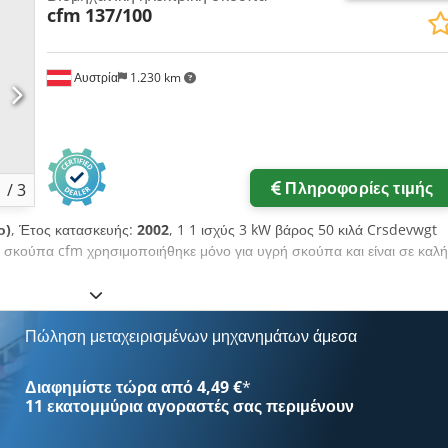
cfm
137/100
Αυστρία
1.230 km
Πληροφορίες τιμής
1
/
3
ο)
, Έτος κατασκευής:
2002
, 1 1 ισχύς 3 kW βάρος 50 κιλά Crsdevwgt
ή σκούπα cfm χρησιμοποιήθηκε μόνο για υγρή σκούπα και είναι σε καλή
Πώληση μεταχειρισμένων μηχανημάτων άμεσα
Διαφημίστε τώρα από 4,49 €
*
11 εκατομμύρια αγοραστές
σας περιμένουν