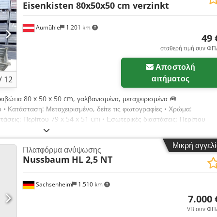
Eisenkisten 80x50x50 cm verzinkt
Aumühle
1.201 km
49 
σταθερή τιμή συν ΦΠ
Αποστολή
αιτήματος
/
12
 κιβώτια 80 x 50 x 50 cm, γαλβανισμένα, μεταχειρισμένα 🧰
ο • Κατάσταση: Μεταχειρισμένο, δείτε τις φωτογραφίες • Χρώμα:
τάσεις: Περίπου 79 x 54 x 51 cm • Εσωτερικές διαστάσεις: Περίπου
Περίπου 36 cm • Όγκος: Περίπου 115 λίτρα • Βάρος: 15 kg Codpfx
οί, μικρές τρύπες στον πάτο • Στοίβαση: Ναι 💰 Τιμή 49 €, καθαρή τιμή,
Μικρή αγγελ
Πλατφόρμα ανύψωσης
ν αιτήματος • Κόστος αποστολής: Σε όλη την Ευρώπη, κατόπιν
Nussbaum
HL 2,5 NT
ιαθέσιμο • Επιθεώρηση και παραλαβή: Μπορεί να γίνει οποιαδήποτε
ιαθέσιμα πάνω από 5.000 μέτρα ράφια παλετών από διάφορους
ωμα αλλαγών και τυπογραφικών λαθών στις τεχνικές προδιαγραφές, τις
Sachsenheim
1.510 km
 ενδιάμεση πώληση! Βλ. τους Γενικούς μας Όρους, όλες οι τιμές είναι
7.000 
Trading – Κορυφαία τεχνολογία αποθήκευσης & βαρέως τύπου ράφια,
VB συν ΦΠ
: Αναζητάτε υψηλής ποιότητας ράφια αποθήκευσης προς αγορά; Η Leno