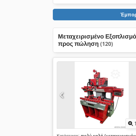
Έμπορ
Μεταχειρισμένο Εξοπλισμ
προς πώληση
(120)
Κατάσταση:
πολύ καλή (μεταχειρισμέν