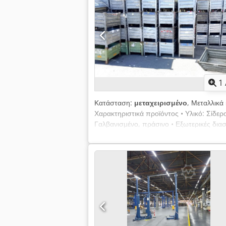
1
Κατάσταση:
μεταχειρισμένο
, Μεταλλικά
Χαρακτηριστικά προϊόντος • Υλικό: Σίδερ
Γαλβανισμένο, πράσινο • Εξωτερικές διασ
67,5 x 42,5 x 36 cm • Εσωτερικό ύψος: 
Absxnxcwexerf • Πάτος και τοίχοι: Κλειστ
χωρίς ΦΠΑ • Έκπτωση ποσότητας: Κατόπι
αιτήματος • Χρόνος παράδοσης: Άμεσα δ
στιγμή, κατόπιν συνεννόησης Διαρκώς δ
κατασκευαστές. (Επιφυλάσσουμε το δικαί
πληροφορίες και τις τιμές, καθώς και την
χωρίς ΦΠΑ και εκτός αποθήκης.) Lenox 
μεταχειρισμένα & καινούργια Περιγραφή