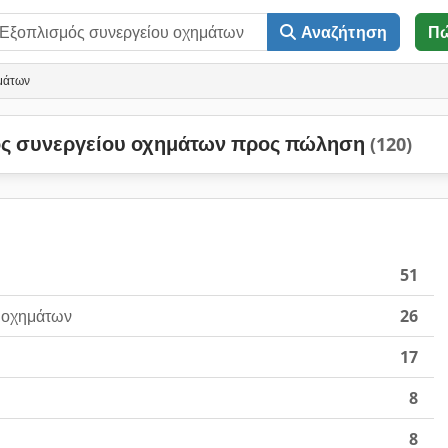
Αναζήτηση
Π
μάτων
ός συνεργείου οχημάτων προς πώληση
(120)
51
 οχημάτων
26
17
8
8