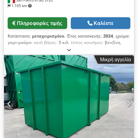
San Pietro in Gu' (PD)
1.105 km
Πληροφορίες τιμής
Καλέστε
Κατάσταση:
μεταχειρισμένο
, Έτος κατασκευής:
2024
, χρώμα:
γκρι-μαύρο
, κενό βάρος:
3 κιλ
, τύπος καυσίμου:
βενζίνη
,
τύπος μετάδοσης:
μηχανικός
, TÍTULO: CONTENEDOR
NUEVO DESMONTABLE PARA MATERIALES VOLUMINOSOS
Μικρή αγγελία
A CIELO ABIERTO CON DOS PUERTAS LATERALES TIPO
LIBRO Ref.: 24-N-11 TIPOLOGÍA: Desmontable tipo C
NUEVO: Sí CUBIERTA: No APERTURA: Dos puertas traseras
tipo libro DIMENSIONES GENERALES LONGITUD TOTAL:
7,00 m + 0,20 m ANCHO EXTERIOR DE LA CAJA: 2,55 m
ALTURA INT/EXT DE LA CAJA: 2,20 m / 2,45 m VOLUMEN: 36
m³ PESO: 2710 kg SUELO: 3 mm tabiques: 3 mm COLOR:
Verde RAL 6029 Dwsdpfx Aisvkyz Rj Eja Los precios
indicados no incluyen IVA. Por favor, contacte con nuestro
departamento comercial para recibir una cotización
actualizada y condiciones de venta. Para más información:
Loris: 3484773001 URL: #losespecialistasdeldesmongable