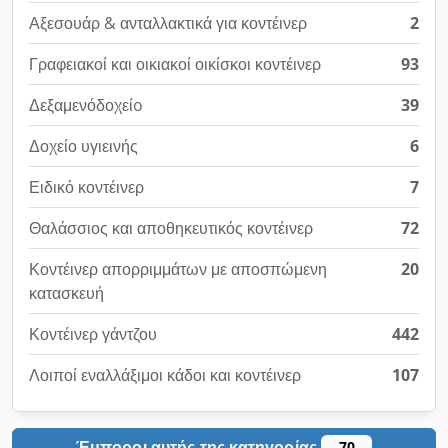
Αξεσουάρ & ανταλλακτικά για κοντέινερ
2
Γραφειακοί και οικιακοί οικίσκοι κοντέινερ
93
Δεξαμενόδοχείo
39
Δοχείο υγιεινής
6
Ειδικό κοντέινερ
7
Θαλάσσιος και αποθηκευτικός κοντέινερ
72
Κοντέινερ απορριμμάτων με αποσπώμενη
20
κατασκευή
Κοντέινερ γάντζου
442
Λοιποί εναλλάξιμοι κάδοι και κοντέινερ
107
Έμποροι αυτής της κατηγορίας
70