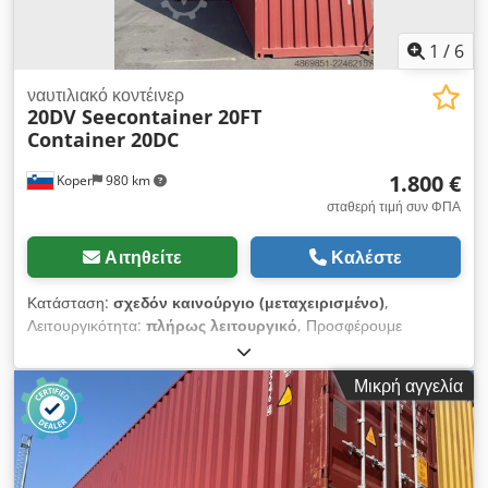
1
/
6
ναυτιλιακό κοντέινερ
20DV Seecontainer 20FT
Container 20DC
1.800 €
Koper
980 km
σταθερή τιμή συν ΦΠΑ
Αιτηθείτε
Καλέστε
Κατάσταση:
σχεδόν καινούργιο (μεταχειρισμένο)
,
Λειτουργικότητα:
πλήρως λειτουργικό
, Προσφέρουμε
καινούργια, άριστης κατάστασης θαλάσσια κοντέινερ IICL
20DV. ΤΥΠΟΣ ΚΟΝΤΕΙΝΕΡ: Θαλάσσιο κοντέινερ 20DV Djdpfx
Μικρή αγγελία
Aijzqt Aqe Eewa ΚΑΤΑΣΤΑΣΗ ΠΑΡΑΔΟΣΗΣ: καινούργιο,
άριστης κατάστασης, IICL, αδιάβροχο και ανθεκτικό στις
καιρικές συνθήκες, κατάλληλο για μεταφορά εμπορευμάτων, με
σήμανση CSC, ξύλινο δάπεδο, αυθεντικές φωτογραφίες.
ΔΙΑΣΤΑΣΕΙΣ (Μ x Π x Υ): Σύμφωνα με το πρότυπο ISO.