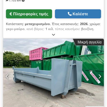
1.105 km
Πληροφορίες τιμής
Καλέστε
Κατάσταση:
μεταχειρισμένο
, Έτος κατασκευής:
2026
, χρώμα:
γκρι-μαύρο
, κενό βάρος:
1 κιλ
, τύπος καυσίμου:
βενζίνη
,
τύπος μετάδοσης:
μηχανικός
, ΤΙΤΛΟΣ: ΝΕΟΣ
ΑΠΟΡΡΙΜΜΑΤΟΔΟΧΕΑΣ, ΤΥΠΟΥ "SCARRABILE", ΜΕ
Μικρή αγγελία
ΤΕΤΡΑΓΩΝΟ ΣΧΗΜΑ ΚΑΙ ΧΩΡΙΣ ΕΣΩΤΕΡΙΚΕΣ ΓΩΝΙΕΣ, ΜΕ
ΠΙΣΩ ΑΝΟΙΓΜΑ ΜΕ ΜΙΑ ΜΟΝΗ ΠΟΡΤΑ ΚΑΙ ΤΡΙΠΛΟ
ΜΗΧΑΝΙΣΜΟ ΑΝΟΙΓΜΑΤΟΣ, ΜΕ ΔΟΚΟΥΣ 200 ΜΜ ΚΑΙ
ΠΑΤΩΜΑ ΣΕ ΕΠΙΠΕΔΟ. ΓΑΝΤΖΟΣ 0,60 Μ, ΜΕΓΑΛΥΤΕΡΟΙ
ΤΡΟΧΟΙ ΚΑΙ ΕΝΙΣΧΥΣΗ ΣΤΟ ΚΕΝΤΡΙΚΟ ΕΞΩΤΕΡΙΚΟ ΜΕΡΟΣ
ΤΟΥ ΚΙΒΩΤΙΟΥ, ΕΠΙΠΛΕΟΝ ΕΝΙΣΧΥΣΗ ΣΤΟ ΠΡΟΣΘΙΟ
ΜΕΡΟΣ, ΣΤΟ ΣΗΜΕΙΟ ΥΠΟΔΟΧΗΣ ΦΟΡΤΙΟΥ. ΑΝΑΦ.: 24-N-
17 ΤΥΠΟΣ: για αδρανή υλικά C ΚΑΙΝΟΥΡΓΙΟΣ: ναι ΚΑΠΑΚΙ: όχι
Dwodpfoxlvguex Ai Eoa ΑΝΟΙΓΜΑ: πίσω, με ράμπα και
ανοιγόμενη πόρτα ΕΞΩΤΕΡΙΚΕΣ ΔΙΑΣΤΑΣΕΙΣ ΣΥΝΟΛΙΚΟ
ΕΞΩΤΕΡΙΚΟ ΜΗΚΟΣ: 6,00 μ + 0,20 μ ΕΣΩΤΕΡΙΚΟ/
ΕΞΩΤΕΡΙΚΟ ΠΛΑΤΟΣ ΚΙΒΩΤΙΟΥ: 2,35 μ / 2,55 μ ΠΡΟΣΘΙΑ
ΕΣΩΤΕΡΙΚΗ/ΕΞΩΤΕΡΙΚΗ ΠΛΕΥΡΑ: 1,50 μ / 1,70 μ ΟΠΙΣΘΙΑ