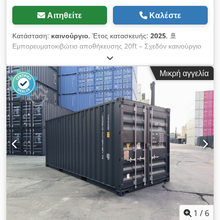
Αιτηθείτε
Καλέστε
Κατάσταση:
καινούργιο
, Έτος κατασκευής:
2025
, 🚢
Εμπορευματοκιβώτιο αποθήκευσης 20ft – Σχεδόν καινούργιο
(έτος κατασκευής 2025 / 2026) – Άμεσα διαθέσιμο! Υψηλής
ποιότητας θαλάσσιο κοντέινερ σε σχεδόν καινούργια
Μικρή αγγελία
κατάσταση – ιδανικό ως αποθηκευτικός χώρος, εργαστήριο,
κοντέινερ εργοταξίου ή για επαγγελματικές μεταφορές. ⭐ Τα
πλεονεκτήματά σας με μια ματιά 🆕 Έτος κατασκευής 2025 /
2026 – σχεδόν καινούργιο 💪 Πολύ ανθεκτική χαλύβδινη
κατασκευή (πάχος τοιχώματος 2 mm) 🌧️ Ανθεκτικό σε αέρα &
νερό 🔐 Ασφαλές κλείδωμα με 4πλό μπουλόνι θυρών 🚚 Με
πιστοποίηση CSC – κατάλληλο για διεθνείς μεταφορές 🌬️ Με
αερισμό για προστασία από υγρασία 🪵 Δάπεδο υψηλής
ποιότητας από ξύλο 🛠️ Υποδοχές για περονοφόρο ανυψωτικό
στο πάτωμα 📏 Διαστάσεις & τεχνικά στοιχεία 📐 Εξωτερικές
διαστάσεις: 6.058 × 2.438 × 2.591 mm 📦 Εσωτερικές
διαστάσεις: 5.898 × 2.350 × 2.390 mm 🚪 Άνοιγμα πόρτας:
2.343 mm 🧱 Όγκος: περ. 33 m³ ⚖️ Ιδία μάζα: περ. 2,25 t 🏋️
Φόρτωση: έως 30 t Αυτά τα κοντέινερ ξεχωρίζουν για την
1
/
6