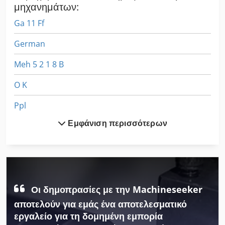
μηχανημάτων:
Ga 11 Ff
German
Meh 5 2 1 8 B
O K
Ppl
Εμφάνιση περισσότερων
Άνω Εμβόλου Τύπου
Άνω Μεταφορά
Αγγίζοντας Με Σφιγκτήρες
Αρχίζει Με Στοίβα
Οι δημοπρασίες με την Machineseeker
αποτελούν για εμάς ένα αποτελεσματικό
Βρείτε
εργαλείο για τη δομημένη εμπορία