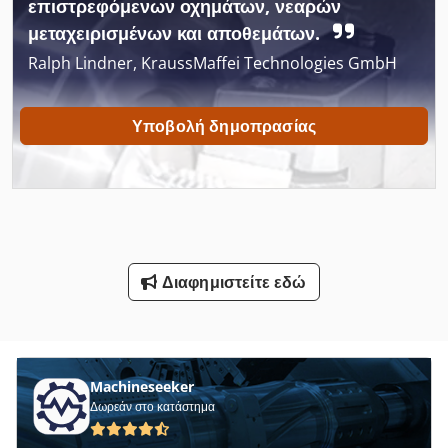
επιστρεφόμενων οχημάτων, νεαρών
Εξετάστε Μεταφορών
μεταχειρισμένων και αποθεμάτων.
Θραυστήρας Με Σιαγόνες
Ralph Lindner, KraussMaffei Technologies GmbH
Κατασκευών Και Κατεδαφίσεων
Υποβολή δημοπρασίας
Κατηγορίες
Κοπή Με Λέιζερ
Μεταφορές
Μηχανή Περιστροφικών Μεταφοράς
Διαφημιστείτε εδώ
Οδηγηση
Οχήματα
Οχήματα Εργασίας
Machineseeker
Δωρεάν στο κατάστημα
Στρώνοντας Με Άμμο Φραγμό