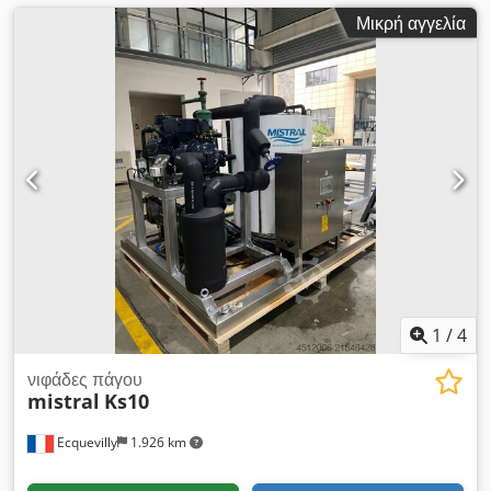
Μικρή αγγελία
1
/
4
νιφάδες πάγου
mistral
Ks10
Ecquevilly
1.926 km