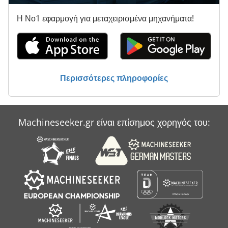
Τησ Ογαπ
Η Νο1 εφαρμογή για μεταχειρισμένα μηχανήματα!
Υποστήριγμα-Με Άξονα
Φορτηγό Με Γερανό
Όλα Τα
Περισσότερες πληροφορίες
Machineseeker.gr είναι επίσημος χορηγός του: