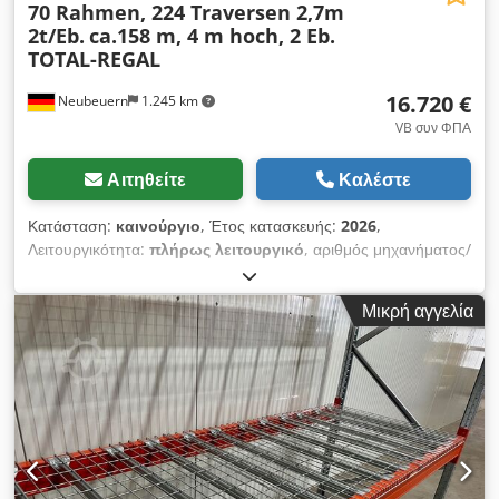
Schäfer, Ohra) • Stow, Meta, Bito, Galler, Nedcon, Voest
70 Rahmen, 224 Traversen 2,7m
(Vöst), SLP, Palflex, Ramada, Bauer, Ohrner 🔨 Η ΔΕΥΤΕΡΗ
2t/Eb.
ca.158 m, 4 m hoch, 2 Eb.
ΕΠΙΧΕΙΡΗΜΑΤΙΚΗ ΜΑΣ ΔΡΑΣΤΗΡΙΟΤΗΤΑ: ΟΝΛΑΪΝ
TOTAL-REGAL
ΔΗΜΟΠΡΑΣΙΕΣ & ΕΚΚΑΘΑΡΙΣΗ Σε εργασίες
αποσυναρμολόγησης και εκκαθάρισης, προσφέρουμε ένα
16.720 €
Neubeuern
1.245 km
ολοκληρωμένο πακέτο υπηρεσιών: 1. Ολοκληρωμένη αγορά:
VB συν ΦΠΑ
αγορά εμπορευμάτων, εξοπλισμού & ολόκληρων αποθεμάτων,
συμπεριλαμβανομένης της πλήρους εκκαθάρισης. 2.
Αιτηθείτε
Καλέστε
Δημοπρασία με προμήθεια: διενέργεια δημοπρασιών για
λογαριασμό πελατών. Οι πλήρεις υπηρεσίες μας παρέχονται
Κατάσταση:
καινούργιο
, Έτος κατασκευής:
2026
,
από το δικό μας προσωπικό: καταλογοποίηση, προετοιμασία
Λειτουργικότητα:
πλήρως λειτουργικό
, αριθμός μηχανήματος/
γραφείου, επιθεώρηση, παράδοση εμπορευμάτων,
οχήματος:
EAN0729389556525
, χωρητικότητα φορτίου ανά
εφοδιαστική, αποσυναρμολόγηση και πλήρης εκκαθάριση. Είτε
τμήμα αποθήκευσης:
2.050 κιλ
, συνολικό μήκος:
158.200 χιλ.
,
σας ενδιαφέρονται ράφια βαρέων φορτίων είτε αναζητάτε ένα
Μικρή αγγελία
συνολικό ύψος:
4.000 χιλ.
, απόσταση μεταξύ των στηλών:
ράφι βαρέων φορτίων με επίστρωση γαλβανισμού / σύστημα
2.700 χιλ.
, ύψος ραφιού:
4.000 χιλ.
, αριθμός σειρών ραφιών:
ραφιών βαρέων φορτίων, εγγυόμαστε τις καλύτερες τιμές.
7
, καθαρό άνοιγμα:
2.700 χιλ.
, ωφελιμο φορτίο:
4.100 κιλ
,
Επικοινωνήστε μαζί μας για μια μη δεσμευτική προσφορά!
ύψος πλαισίου:
4.000 χιλ.
, φόρτιση ανά ζεύγος ζευκτών (μέγ.):
2.050 κιλ
, Σύστημα παλετοθήκης: 7 x διπλές σειρές των 4
διαστημάτων Ύψος 4 μ., με 2 επίπεδα δοκών ανά σειρά
(ελεύθερο άνοιγμα 2700) Περιεχόμενα: 70 πλαίσια ύψους 4 μ.
(RM4011) 280 αγκύρια δαπέδου 70 αποστάτες για διπλές