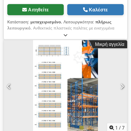
Αιτηθείτε
Καλέστε
Κατάσταση:
μεταχειρισμένο
, Λειτουργικότητα:
πλήρως
λειτουργικό
, Ανθεκτικές πλαστικές παλέτες με ενισχυμένα
στηρίγματα, στις οποίες έχουν βιδωθεί γωνίες και ένα κάλυμμα
δαπέδου. Οι γωνίες και το κάλυμμα μπορούν εύκολα να
Μικρή αγγελία
αφαιρεθούν από τον αγοραστή, δημιουργώντας έτσι μια
επίπεδη επιφάνεια. Οι παλέτες είναι σε καλή, μεταχειρισμένη
κατάσταση, με τις συνηθισμένες φθορές από τη χρήση, όπως
φαίνεται στις φωτογραφίες. Διαστάσεις με γωνίες: 1025 mm x
1025 mm x 165 mm / 185 mm Βάρος: περίπου 15 kg
Διαστάσεις χωρίς γωνίες: 1000 mm x 1000 mm x 150 mm
Dwsdpfxozfxnbe Aphoa Βάρος: περίπου 13,5 kg Η πώληση
μεταχειρισμένων προϊόντων γίνεται χωρίς καμία εγγύηση ή
ευθύνη!
1
/
7