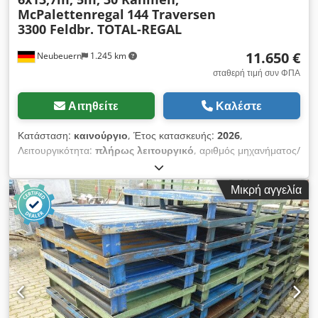
McPalettenregal
144 Traversen
3300 Feldbr. TOTAL-REGAL
11.650 €
Neubeuern
1.245 km
σταθερή τιμή συν ΦΠΑ
Αιτηθείτε
Καλέστε
Κατάσταση:
καινούργιο
, Έτος κατασκευής:
2026
,
Λειτουργικότητα:
πλήρως λειτουργικό
, αριθμός μηχανήματος/
οχήματος:
EAN0729389556525
, χωρητικότητα φορτίου ανά
τμήμα αποθήκευσης:
3.250 κιλ
, συνολικό μήκος:
82.200 χιλ.
,
Μικρή αγγελία
συνολικό ύψος:
5.000 χιλ.
, απόσταση μεταξύ των στηλών:
3.300 χιλ.
, ύψος ραφιού:
5.000 χιλ.
, αριθμός σειρών ραφιών:
6
, καθαρό άνοιγμα:
3.300 χιλ.
, ύψος πλαισίου:
5.000 χιλ.
,
πλάτος πλαισίου:
1.100 χιλ.
, φόρτιση ανά ζεύγος ζευκτών
(μέγ.):
3.250 κιλ
, μήκος ραφιού:
13.700 χιλ.
, μήκος στήριξης:
3.300 χιλ.
, 2 μονές σειρές ραφιών παλετών + 2 διπλές σειρές
ραφιών παλετών (8 x M50113313-4), μήκος ανά σειρά 13,7 μ,
ύψος 5 μ, βάθος 1,1 μ, 4 πεδία ανά σειρά με καθαρό πλάτος
3,3 μ το κάθε πεδίο, 3 επίπεδα δοκαριών ανά πεδίο, μέγιστο