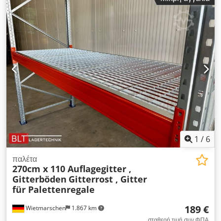
ικανότητα: 1000 kg ανά πλέγμα, με ομοιόμορφα κατανεμημένο
φορτίο -ΠΟΛΛΑΠΛΆ ΔΙΑΘΈΣΙΜΑ! Τιμή: 1,00 €: 99,00 €
καθαρά + νόμιμος ΦΠΑ. Dodpezrvt Uefx Aphowa Θα λάβετε
τιμολόγιο με ΦΠΑ. Η σύστασή μας: Πείτε μας τι χρειάζεστε...
Θα χαρούμε να σας βοηθήσουμε να υλοποιήσετε τα σχέδιά
σας, από το σχεδιασμό και την παραγγελία έως την
εγκατάσταση. Μπορούμε να παραδώσουμε κατόπιν αιτήματος
σε ευνοϊκή τιμή.
1
/
6
παλέτα
270cm x 110 Auflagegitter ,
Gitterböden
Gitterrost , Gitter
für Palettenregale
189 €
Wietmarschen
1.867 km
σταθερή τιμή συν ΦΠΑ