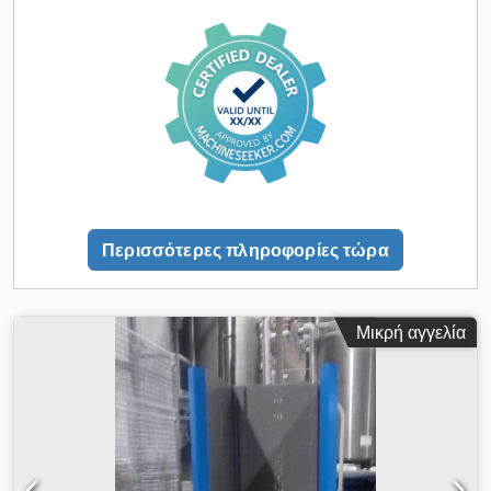
χειροκίνητο τρόπο. Οι πλατφόρμες σφίγγουν την παλέτα και
σταματούν μέσω ρυθμιζόμενου αισθητήρα πίεσης. Αυτός ο
ανατροπέας παλετών χρησιμοποιείται κυρίως σε τυπογραφεία.
Ο ανατροπέας στοιβών είναι εύκολος στη χρήση μέσω των
κουμπιών ελέγχου στο χειριστήριο. Μέγιστο άνοιγμα: 1800mm
/ Ελάχιστο: 320mm Μέγιστο βάρος: 1000kg Χειροκίνητος
χειρισμός. Dwsdpfxey Ufiae Aphoa
Περισσότερες πληροφορίες τώρα
Μικρή αγγελία