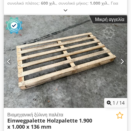
συνολικό πλάτος:
600 χιλ.
, συνολικό μήκος:
1.000 χιλ.
, Γεια
σας θα πουλήσω μεταχειρισμένα δοχεία Mega-Pack διάστασης
1000x600x750 mm πολύ καλή κατάσταση ποσότητα 3280
Μικρή αγγελία
τμχ. τιμή 63 ευρώ/καθαρό/τεμ. Dwedjv Tquaopfx Aphsa
1
/
14
Βιομηχανική ξύλινη παλέτα
Einwegpalette Holzpalette
1.900
x 1.000 x 136 mm