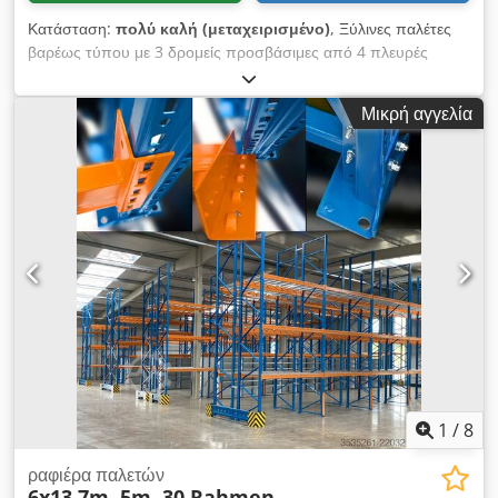
Κατάσταση:
πολύ καλή (μεταχειρισμένο)
, Ξύλινες παλέτες
βαρέως τύπου με 3 δρομείς προσβάσιμες από 4 πλευρές
μήκος 1680 mm Dwjdpfx Apsl Uvv Tehea πλάτος 1250 mm
Πάχος σανίδας 45 mm βάρος 82,5 kg Διάφορα διαθέσιμα
Μικρή αγγελία
1
/
8
ραφιέρα παλετών
6x13,7m, 5m, 30 Rahmen,