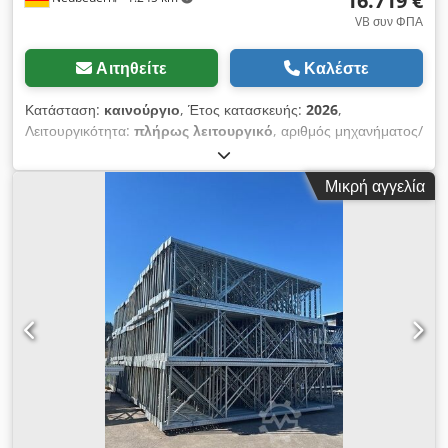
16.719 €
VB συν ΦΠΑ
Αιτηθείτε
Καλέστε
Κατάσταση:
καινούργιο
, Έτος κατασκευής:
2026
,
Λειτουργικότητα:
πλήρως λειτουργικό
, αριθμός μηχανήματος/
οχήματος:
EAN0729389556525
, ωφελιμο φορτίο:
4.100 κιλ
,
συνολικό ύψος:
4.000 χιλ.
, συνολικό μήκος:
158.200 χιλ.
,
Μικρή αγγελία
καθαρό άνοιγμα:
2.700 χιλ.
, απόσταση μεταξύ των στηλών:
2.700 χιλ.
, ύψος πλαισίου:
4.000 χιλ.
, χωρητικότητα φορτίου
ανά τμήμα αποθήκευσης:
2.050 κιλ
, φόρτιση ανά ζεύγος
ζευκτών (μέγ.):
2.050 κιλ
, αριθμός σειρών ραφιών:
7
, ύψος
ραφιού:
4.000 χιλ.
, Σύστημα παλετοθήκης: 7 x διπλές σειρές
των 4 διαστημάτων Ύψος 4 μ., με 2 επίπεδα δοκών ανά σειρά
(ελεύθερο άνοιγμα 2700) Περιεχόμενα: 70 πλαίσια ύψους 4 μ.
(RM4011) 280 αγκύρια δαπέδου 70 αποστάτες για διπλές
σειρές 224 δοκάρια μήκους 2,7 μ., ύψους 0,09 μ. (TR27094) 14
πινακίδες φέρουσας ικανότητας Παράδοση δωρεάν στο
εργοτάξιο Πλαίσια βιδωτά, όχι προσυναρμολογημένα
Μεταφορά / Παράδοση: - Μέγιστος χρόνος παράδοσης 20
εργάσιμες ημέρες μετά την παραλαβή της πληρωμής - Δωρεάν