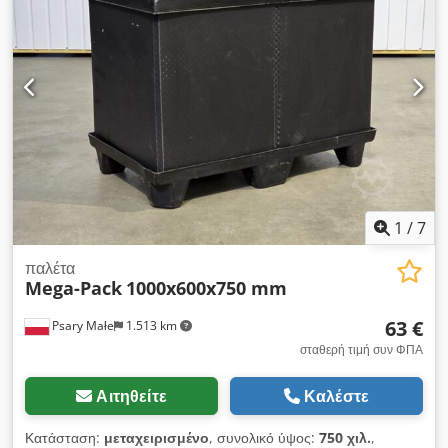
Κατάσταση: καλή - πολύ καλή Διαθέσιμο: άμεσα Τοποθεσία: D-
97900 Külsheim-Steinbach
1
/
7
παλέτα
Mega-Pack
1000x600x750 mm
63 €
Psary Małe
1.513 km
σταθερή τιμή συν ΦΠΑ
Αιτηθείτε
Καλέστε
Κατάσταση:
μεταχειρισμένο
, συνολικό ύψος:
750 χιλ.
,