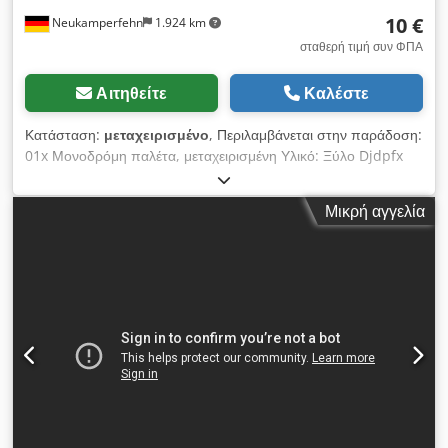
10 €
Neukamperfehn
1.924 km
σταθερή τιμή συν ΦΠΑ
Αιτηθείτε
Καλέστε
Κατάσταση:
μεταχειρισμένο
, Περιλαμβάνεται στην παράδοση:
01x Μονοδρόμη παλέτα, μεταχειρισμένη Υλικό: Ξύλο Djdpfx
Aeyk Dmhsphowa Διαστάσεις: 1.900 x 1.000 x 136 mm
Πρόσβαση: 4 πλευρές Κατασκευή: 6 σανίδες καταστρώματος
Μικρή αγγελία
(πλάτος 75 mm) Πάχος σανίδας: περίπου 20 mm
Υποκατασκευή: 3 ποδοί Βάρος / τεμ.: περίπου 18,24 kg Η
αναγραφόμενη τιμή αφορά τιμή παραλαβής (τιμή ανά τεμάχιο)
συμπεριλαμβανομένου ΦΠΑ. Οι υπεύθυνοι επικοινωνίας στην
εταιρεία μας: Κος: Andre Evering Κος: Mario Klöver Κος: Falk
Deutsch Γενικές πληροφορίες για το προϊόν: Το προϊόν
διατίθεται μόνο για παραλαβή. Η μεταφορά ή αποστολή του
προϊόντος συνεπάγεται επιπλέον κόστος, το οποίο μπορεί να
ζητηθεί ξεχωριστά ανάλογα με τον τόπο παράδοσης ή τον όγκο
παραγγελίας.