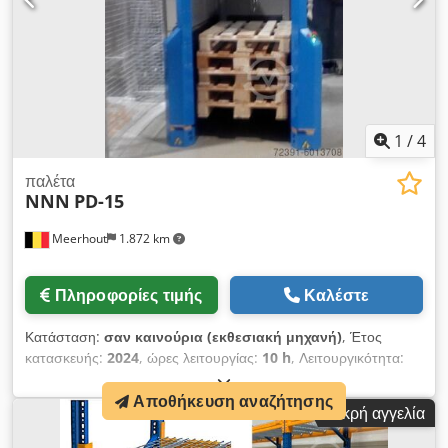
1
/
4
παλέτα
NNN
PD-15
Meerhout
1.872 km
Πληροφορίες τιμής
Καλέστε
Κατάσταση:
σαν καινούρια (εκθεσιακή μηχανή)
, Έτος
κατασκευής:
2024
, ώρες λειτουργίας:
10 h
, Λειτουργικότητα:
πλήρως λειτουργικό
, Οι διανομείς παλετών ή οι αποθήκες
παλετών χρησιμοποιούνται για την αυτόματη στοίβαξη και
Αποθήκευση αναζήτησης
Μικρή αγγελία
απόσυσκευασία κενών παλετών χωρίς καμία χειροκίνητη
παρέμβαση. (Palomat) Οι κενές παλέτες φορτώνονται και