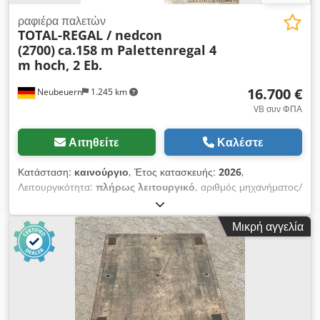
ραφιέρα παλετών
TOTAL-REGAL / nedcon
(2700)
ca.158 m Palettenregal 4
m hoch, 2 Eb.
16.700 €
Neubeuern
1.245 km
VB συν ΦΠΑ
Αιτηθείτε
Καλέστε
Κατάσταση:
καινούργιο
, Έτος κατασκευής:
2026
,
Λειτουργικότητα:
πλήρως λειτουργικό
, αριθμός μηχανήματος/
οχήματος:
EAN0729389556525
, χωρητικότητα φορτίου ανά
τμήμα αποθήκευσης:
2.050 κιλ
, συνολικό μήκος:
158.200 χιλ.
,
Μικρή αγγελία
συνολικό ύψος:
4.000 χιλ.
, απόσταση μεταξύ των στηλών:
2.700 χιλ.
, ύψος ραφιού:
4.000 χιλ.
, αριθμός σειρών ραφιών:
7
, καθαρό άνοιγμα:
2.700 χιλ.
, ωφελιμο φορτίο:
4.100 κιλ
,
ύψος πλαισίου:
4.000 χιλ.
, φόρτιση ανά ζεύγος ζευκτών (μέγ.):
2.050 κιλ
, Σύστημα παλετοθήκης: 7 x διπλές σειρές των 4
διαστημάτων Ύψος 4 μ., με 2 επίπεδα δοκών ανά σειρά