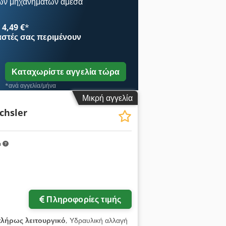
ων μηχανημάτων άμεσα
4,49 €
*
αστές
σας περιμένουν
Καταχωρίστε αγγελία τώρα
*ανά αγγελία/μήνα
Μικρή αγγελία
chsler
m
Πληροφορίες τιμής
λήρως λειτουργικό
, Υδραυλική αλλαγή