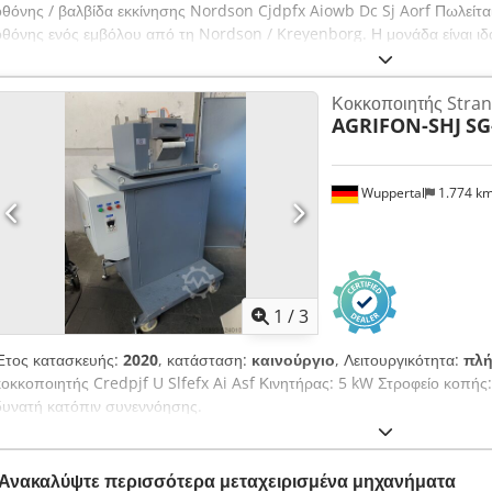
οθόνης / βαλβίδα εκκίνησης Nordson Cjdpfx Aiowb Dc Sj Aorf Πωλείτα
οθόνης ενός εμβόλου από τη Nordson / Kreyenborg. Η μονάδα είναι ιδα
χρησιμοποιηθεί τόσο ως κλασικός εναλλάκτης οθόνης όσο και ως βαλβίδα
οθόνης: 27 mm (δείτε φωτογραφίες) • Σχεδιασμός: υδραυλικός, με υδραυ
Κοκκοποιητής Stran
υδραυλικός σταθμός Κατάσταση: • Η μονάδα είναι ελεγμένη και πλήρως λ
AGRIFON-SHJ
SG
για διαδικασίες εκκίνησης ή καθαρισμού
Wuppertal
1.774 k
1
/
3
Έτος κατασκευής:
2020
, κατάσταση:
καινούργιο
, Λειτουργικότητα:
πλή
κοκκοποιητής Credpjf U Slfefx Ai Asf Κινητήρας: 5 kW Στροφείο κοπής
δυνατή κατόπιν συνεννόησης.
Ανακαλύψτε περισσότερα μεταχειρισμένα μηχανήματα