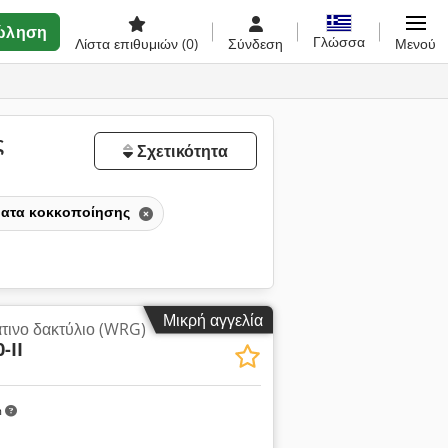
ώληση
Γλώσσα
Λίστα επιθυμιών
(0)
Σύνδεση
Μενού
ς
Σχετικότητα
ματα κοκκοποίησης
Μικρή αγγελία
τινο δακτύλιο (WRG)
-II
m