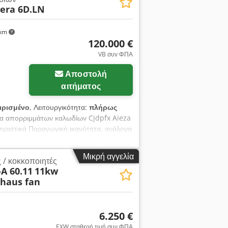
rera 6D.LN
 km
120.000 €
VB συν ΦΠΑ
Αποστολή
αιτήματος
ιρισμένο
, Λειτουργικότητα:
πλήρως
ία απορριμμάτων καλωδίων Cjdpfx Aieza
τηριστικά Παραγωγική ικανότητα, ανάλογα
2.600 ώρες Συνολικό βάρος 5,7 τόνοι
ύος 58 kW σε πλήρες φορτίο Κατανάλωση
Μικρή αγγελία
ς / κοκκοποιητές
 125 Α + 80 Α, βραδείας αντίδρασης) Η
A 60.11
11kw
εί και να παρουσιαστεί στην τοποθεσία.
thaus fan
rrera-6D.LN, WS15 1x ICS CONTECT,
60 VGA 1x ICS CONTECT, διαχωριστικός
x ICS CONTECT, μεταφορέας ιμάντα, bg
μένη) 1x, σύστημα εξαερισμού με
6.250 €
ές λεπίδες για τον θραυστήρα
EXW σταθερή τιμή συν ΦΠΑ