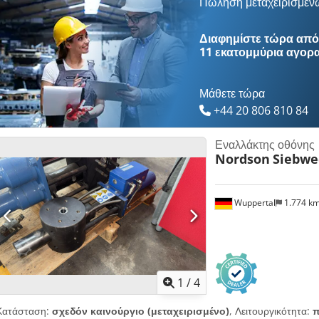
Πώληση μεταχειρισμέν
ένα μηχάνημα και να πραγματοποιήσουμε δοκιμές στην Πολωνία.
Διαφημίστε τώρα από 
11 εκατομμύρια αγορ
Μάθετε τώρα
+44 20 806 810 84
Εναλλάκτης οθόνης
Nordson
Siebwe
Wuppertal
1.774 k
1
/
4
Κατάσταση:
σχεδόν καινούργιο (μεταχειρισμένο)
, Λειτουργικότητα:
π