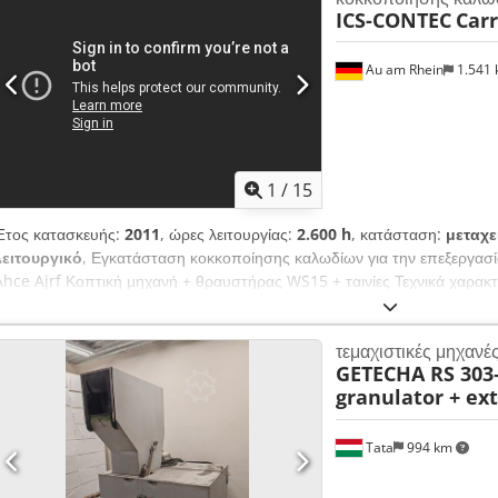
ICS-CONTEC
Car
Au am Rhein
1.541
1
/
15
Έτος κατασκευής:
2011
, ώρες λειτουργίας:
2.600 h
, κατάσταση:
μεταχε
λειτουργικό
, Εγκατάσταση κοκκοποίησης καλωδίων για την επεξεργασ
Ahce Ajrf Κοπτική μηχανή + θραυστήρας WS15 + ταινίες Τεχνικά χαρακ
με το υλικό και το κόσκινο, έως 500 kg/ώρα Ώρες λειτουργίας περίπου 
Ύψος 2,75 μέτρα Πλάτος 7,9 μέτρα Βάθος 10,1 μέτρα Κατανάλωση ισχ
τεμαχιστικές μηχανέ
ισχύος 42 kW σε κατάσταση αδράνειας Σύνδεση 400 V/550 Hz (ασφάλεια
GETECHA RS 303‑
εγκατάσταση είναι συναρμολογημένη (επίδειξη) και μπορεί να επιθεωρηθ
granulator + ex
Επισκόπηση της εγκατάστασης 1x ICS CONTECT, προ-θραυστήρας Ca
ακτινωτός ανεμιστήρας, MGTN7 1x ICS CONTECT, κοπτική μηχανή, 40/
πίνακας, DK 20.II 1x ICS CONTECT, κινητή μονάδα εξαγωγής, U-3000 1
Tata
994 km
GBF 1x Föratec, συσκευή ανύψωσης και ανατροπής (δεν είναι εγκατεστη
διάφορους διαύλους (δεν είναι εγκατεστημένο) - Διαθέσιμες ανταλλακτικ