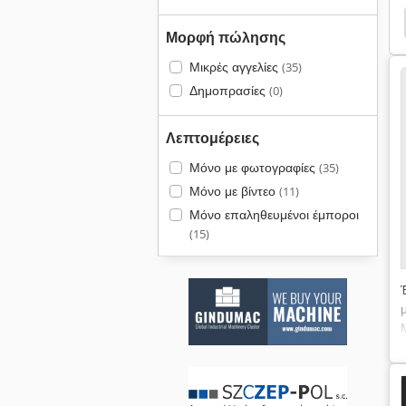
Zf 630
Scheer
Pmh
Adler
Adler 1217
Μορφή πώλησης
Μικρές αγγελίες
(35)
Δημοπρασίες
(0)
Λεπτομέρειες
Μόνο με φωτογραφίες
(35)
Μόνο με βίντεο
(11)
Μόνο επαληθευμένοι έμποροι
(15)