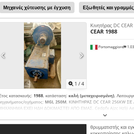
Μηχανές χύτευσης με έγχυση
Εξωθητές και γραμμέ
Κινητήρας DC CEAR
CEAR 1988
Portomaggiore
1.0
1
/
4
Έτος κατασκευής:
1988
, κατάσταση:
καλή (μεταχειρισμένη)
, Λειτουργ
μηχανήματος/οχήματος:
MGL 250M
, ΚΙΝΗΤΗΡΑΣ DC CEAR 256KW ΣΕ
ΜΗΧΑΝΗΜΑ ΕΧΕΙ ΗΔΗ ΔΟΚΙΜΑΣΤΕΙ ΑΠΟ ΕΜΑΣ. Cedpfx Ajzc Hzlji Ae
θρυμματιστής και ε
κοκκοποίησης καλω