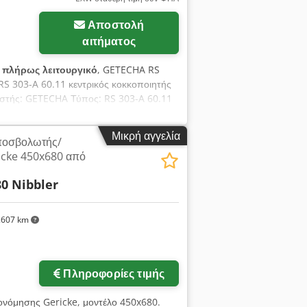
Αποστολή
αιτήματος
:
πλήρως λειτουργικό
, GETECHA RS
S 303-A 60.11 κεντρικός κοκκοποιητής
αστής: GETECHA Τύπος: RS 303-A 60.11
ος κοπής: 340 mm Πλάτος κοπής: 300
αιριών: 2 τεμ. Άνοιγμα θαλάμου κοπής:
Μικρή αγγελία
ποσβολωτής/
λ. Διάμετρος κόσκινου (στάνταρ): 6–8
icke 450x680 από
1750 mm Διαστάσεις (Π x Μ x Υ): 1500
στής: Elektror Karl W. Müller GmbH &
80 Nibbler
2830 σ.α.λ. Παροχή αέρα: 2760 m³/h
.607 km
Πληροφορίες τιμής
ονόμησης Gericke, μοντέλο 450x680.