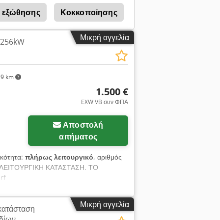
ς εξώθησης
Κοκκοποίησης
Καλώδιο Κοκκοποίη
Μικρή αγγελία
 256kW
39 km
1.500 €
EXW VB συν ΦΠΑ
Αποστολή
αιτήματος
ικότητα:
πλήρως λειτουργικό
, αριθμός
 ΛΕΙΤΟΥΡΓΙΚΗ ΚΑΤΑΣΤΑΣΗ. ΤΟ
rf
Μικρή αγγελία
γκατάσταση
δίων