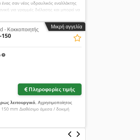
ι ένας σαν νέος υδραυλικός εναλλάκτης
νική για γραμμές διέλασης και μπορεί να
 εκκίνησης. Τεχνικά στοιχεία: • Εμβαδόν
λικό κύλινδρο Προαιρετικά διαθέσιμο:
Μικρή αγγελία
d - Κοκκοποιητής
ειτουργική • Ιδανική ως οικονομική λύση
-150
m
Πληροφορίες τιμής
ρως λειτουργικό
, Αχρησιμοποίητος
: 150 mm Διαθέσιμο άμεσα / δοκιμή