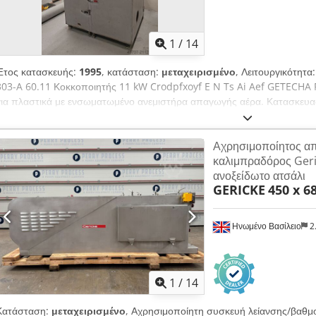
1
/
14
Έτος κατασκευής:
1995
, κατάσταση:
μεταχειρισμένο
, Λειτουργικότητα
303-A 60.11 Κοκκοποιητής 11 kW Crodpfxoyf E N Ts Ai Aef GETECHA R
για πλαστικά με ενσωματωμένο ανεμιστήρα απαγωγής αέρα. Κατασκευ
Ημερομηνία κατασκευής: 1995.12 Διάμετρος περιστροφικού κυκλώματ
mm Αριθμός περιστρεφόμενων μαχαιριών: 3 τεμ. Αριθμός σταθερών μαχ
Αχρησιμοποίητος α
300 x 440 mm Κύρια ισχύς κινητήρα: 11 kW Στροφές: περ. 300–400 σ.α.
καλιμπραδόρος Ger
mm, στρογγυλή Μέση δυναμικότητα: 200–360 kg/h Ύψος τροφοδοσίας: 
ανοξείδωτο ατσάλι
x 2000 x 2170 mm Ενσωματωμένος ανεμιστήρας απαγωγής: Κατασκευα
GERICKE
450 x 6
Co. Τάση: 230/400 V, 50 Hz, τριφασικό ρεύμα Ισχύς: 3,1 kW Στροφές: 
Ηνωμένο Βασίλειο
2
1
/
14
Κατάσταση:
μεταχειρισμένο
, Αχρησιμοποίητη συσκευή λείανσης/βαθμ