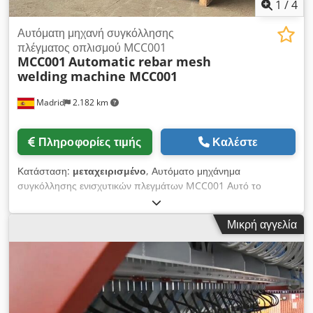
1
/
4
Αυτόματη μηχανή συγκόλλησης
πλέγματος οπλισμού MCC001
MCC001
Automatic rebar mesh
welding machine MCC001
Madrid
2.182 km
Πληροφορίες τιμής
Καλέστε
Κατάσταση:
μεταχειρισμένο
, Αυτόματο μηχάνημα
συγκόλλησης ενισχυτικών πλεγμάτων MCC001 Αυτό το
μηχάνημα έχει σχεδιαστεί για τη συγκόλληση ενισχυτικών
πλεγμάτων από προκομμένες ράβδους οπλισμού χάλυβα,
Μικρή αγγελία
σύμφωνα με το πρότυπο EN 10080. Τεχνικά χαρακτηριστικά:
Διάμετρος ράβδων οπλισμού: 4 mm, 5 mm, 6 mm Αριθμός
διαμήκων ράβδων: 2 – 12 Μήκος διαμήκων ράβδων: 200 mm –
3.000 mm Ελάχιστη απόσταση μεταξύ διαμήκων ράβδων: 100
mm Βήμα εγκάρσιων ράβδων: 10 mm – 999 mm Dcjdpfx
Aoymcpyjlfjk Μήκος εγκάρσιων ράβδων: 100 mm – 1.250 mm