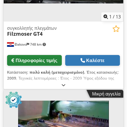
1
/
13
συγκολλητής πλεγμάτων
Filzmoser
GT4
Đakovo
748 km
Πληροφορίες τιμής
Καλέστε
Κατάσταση:
πολύ καλή (μεταχειρισμένο)
, Έτος κατασκευής:
2009
, Τεχνικές λεπτομέρειες : Έτος - 2009 Ύψος εξόδου της
μηχανής συγκόλλησης δοκών: 1400mm (δοκός του Ηνωμένου
Βασιλείου από το έδαφος) Ελάχιστο μήκος ιμάντα: 0,8 m
Μικρή αγγελία
Μέγιστο μήκος δοκού: 16,0 m Πλάτος βάσης κατά την
παραγωγή: 58 mm (εσωτερικές διαγώνιες) Τελικό πλάτος
δοκού: 70 - 116 mm (εξωτερικές διαστάσεις των κάτω χορδών)
Ταχύτητα παραγωγής δικτυωτών δοκών: μέγ. 15 m/min
Σχεδιασμός της ταχύτητας τροφοδοσίας σύρματος: 18 m/min
(άνω και κάτω ζώνη) 38 m/min (διαγώνιοι) Τύποι φορέων που