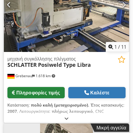
1
/
11
μηχανή συγκόλλησης πλέγματος
SCHLATTER
Posiweld Type Libra
Grebenau
1.618 km
Πληροφορίες τιμής
Καλέστε
Κατάσταση:
πολύ καλή (μεταχειρισμένο)
, Έτος κατασκευής:
2007
, Λειτουργικότητα:
πλήρως λειτουργικό
, CNC
ελεγχόμενο συντονισμένο σύστημα συγκόλλησης Dsdpfjy Er
Uqex Alfjck Περιοχή εργασίας: Άξονας X: 2.000 mm Άξονας Y:
Μικρή αγγελία
1.200 mm Άξονας Z: 190 mm Ισχύς συγκόλλησης: 20 kA