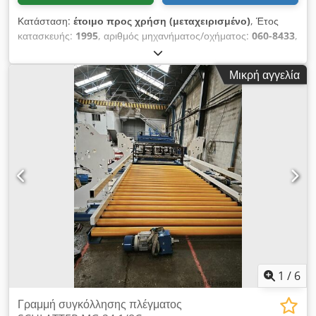
Κατάσταση:
έτοιμο προς χρήση (μεταχειρισμένο)
, Έτος
κατασκευής:
1995
, αριθμός μηχανήματος/οχήματος:
060-8433
,
Διαδρομή κοπής: 3.500 mm Διαδρομή στήριξης: 3.800 mm
Διαδρομή γέφυρας: 3.500 mm Ρύθμιση ύψους: 400 mm
Μικρή αγγελία
Dsdpfxjzl Hhvs Alfock Διάμετρος δίσκου κοπής: 625 mm
Μέγιστο βάθος κοπής: 210 mm Κινητήρας για την κίνηση του
δίσκου κοπής: 12 kW, 2 ταχύτητες, 950 και 1.450 στροφές ανά
λεπτό Περιστρεφόμενη βάση Λέιζερ
1
/
6
Γραμμή συγκόλλησης πλέγματος