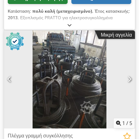
Κατάσταση:
πολύ καλή (μεταχειρισμένο)
, Έτος κατασκευής:
2013
, Εξοπλισμός PRATTO για ηλεκτροσυγκολλημένα
γαλβανιζέ πλέγματα Τεχνικά χαρακτηριστικά μηχανής: Η
STARWELD PE είναι μια γραμμή υψηλής απόδοσης για
Μικρή αγγελία
παραγωγή λεπτού & ελαφρού πλέγματος σε ρολά ή σε ρολά &
φύλλα. • 2 αποσυρτήρες για τροφοδοσία εγκάρσιου σύρματος •
36 αποσυρτήρες για τροφοδοσία διαμήκους σύρματος
Djdsyxn Rnopfx Alfeck • Διαστάσεις πλέγματος από 1 έως 3 μ.
(παραγωγή 2 ειδών ταυτόχρονα, π.χ. 1 μ. με 2 μ., 1,5 μ. με 1,5
μ., 1,2 μ. με 1,8 μ.) • Εύρος διαμέτρου σύρματος 1,2 – 3 χιλ. •
Ταχύτητα λειτουργίας (χτυπήματα/λεπτό): έως 130 • Αυτόματη
στοίβαξη ρολών • Διαχείριση με PLC
1
/
5
Πλέγμα γραμμή συγκόλλησης