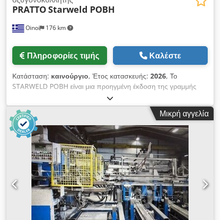
PRATTO
Starweld POBH
Oinoi
176 km
Πληροφορίες τιμής
Καλέστε
Κατάσταση:
καινούργιο
, Έτος κατασκευής:
2026
, Το
STARWELD POBH είναι μια προηγμένη έκδοση της γραμμής
συγκόλλησης πλεγμάτων υψηλής απόδοσης, σχεδιασμένη για
την παραγωγή υψηλής ποιότητας συρματόπλεγμα 3D φράχτες,
Μικρή αγγελία
συμπεριλαμβανομένων των σχεδίων Eurofence και "V". Αυτό
το μοντέλο είναι εξοπλισμένο με μονάδα κάμψης που επιτρέπει
την ακριβή διαμόρφωση του συρματόπλεγμα, καθιστώντας το
ιδανική επιλογή για διάφορα έργα περίφραξης. Μονάδα
κάμψης: Η ενσωματωμένη μονάδα κάμψης δίνει τη δυνατότητα
στο STARWELD POBH να διαμορφώνει αβίαστα
συρματόπλεγμα σε σχέδια φράχτη Eurofence ή σχήματος "V"
με ακρίβεια. Αυτό το χαρακτηριστικό σας επιτρέπει να
ανταποκριθείτε με ευκολία στις απαιτήσεις διαφόρων έργων
περίφραξης. Εξαγωγή υψηλής ποιότητας: Μην περιμένετε