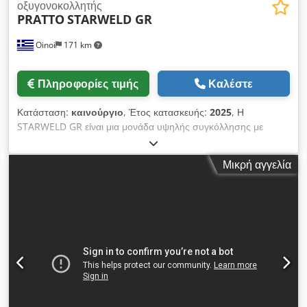
οξυγονοκολλητής
PRATTO
STARWELD GR
Oinoi
171 km
Πληροφορίες τιμής
Καλέστε
Κατάσταση:
καινούργιο
, Έτος κατασκευής:
2025
, Η
STARWELD GR είναι μια μονάδα υψηλής συγκόλλησης με
πλέγματα για την παραγωγή ηλεκτρικά συγκολλημένων
πλεγμάτων. Μια μεγάλη γκάμα προϊόντων μπορεί να επιτευχθεί
Μικρή αγγελία
μέσω των εύκολων προσαρμογών της. Ειδικά σχέδια μπορούν
να υιοθετηθούν ανάλογα με τις ανάγκες των πελατών (ειδικές
τεχνικές προδιαγραφές ή ειδικά προϊόντα). Τα προϊόντα
μπορούν να χρησιμοποιηθούν για σκάλες, δάπεδα, πασαρέλες,
πλατφόρμες, περίφραξη κλπ. Χαρακτηριστικά: Τροφοδοσία
από πηνίο ή προρυθμισμένες και κομμένες ράβδους ρουλεμάν
Αυτόματη ή χειροκίνητη τροφοδοσία επίπεδων ράβδων
στήριξης από χάλυβα Αυτόματη τροφοδοσία στρογγυλών ή
στριμμένων τετραγώνων πηνία ή χοάνες Διάφορες
διακλαδώσεις μεταξύ των ράβδων: 22, 25, 30, 34 mm ή