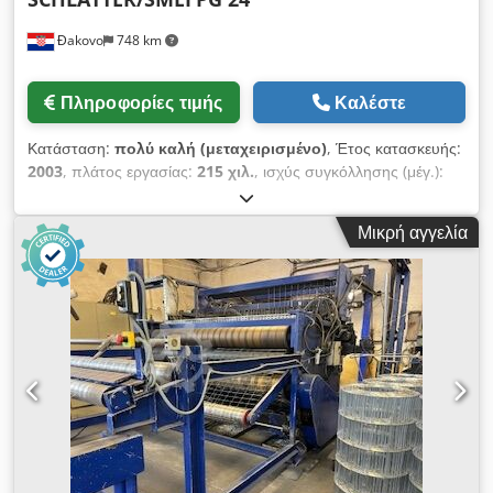
Đakovo
748 km
Πληροφορίες τιμής
Καλέστε
Κατάσταση:
πολύ καλή (μεταχειρισμένο)
, Έτος κατασκευής:
2003
, πλάτος εργασίας:
215 χιλ.
, ισχύς συγκόλλησης (μέγ.):
750 kVA
, Πλήρες εργοστάσιο συγκόλλησης πλέγματος /
πλέγματος δοκού Το εργοστάσιο αποτελείται : - Γραμμή
Μικρή αγγελία
συγκόλλησης πλέγματος SCHLATTER PG 24 , Ημιαυτόματο ,
Έτος - 2002 - Γραμμή δικτυωτών δοκών SMEI , Πλήρως
αυτόματη , Έτος - 2003 - Μηχανές ευθυγράμμισης και κοπής
1x Wafios R4 2 x VITARI NR16 Dodpfx Aoqy Ek Ajlfjck 1X
VITARI NR10 - Γραμμή ψυχρής έλξης SMEI , Σύρμα εισόδου
max.10mm, Ταχύτητα - 4m/sec. - Αλλά μηχανή συγκόλλησης
SMEI - Ακονιστήρι σύρματος SMEI