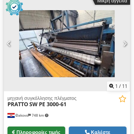
Μικρή αγγελία
mm - Dia. Διαμήκη σύρμα - μέγ. 10 mm - Dia. Διαγώνιο σύρμα
- μα. 10 mm - Μέγ. αριθμός διαμήκους καλωδίου - 24 -
Διαμήκης και εγκάρσια σύρμα από πηνία - Μονάδα
τροφοδοσίας διαγώνιου σύρματος - EVG - Ταχύτητα - μέγ. 110
τακτικές / λεπτό - εγκατεστημένη ισχύς - 1,5 Mw - Αυτόματη
μονάδα συσκευασίας πλέγματος Dcsdpfxsfwm D To Alfek
1
/
11
μηχανή συγκόλλησης πλέγματος
PRATTO
SW PE 3000-61
Đakovo
748 km
Πληροφορίες τιμής
Καλέστε