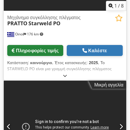
1
/
8
Μηχάνημα συγκόλλησης πλέγματος
PRATTO
Starweld PO
Oinoi
176 km
Πληροφορίες τιμής
Καλέστε
Κατάσταση:
καινούργιο
, Έτος κατασκευής:
2025
, Το
STARWELD PO είναι μια γραμμή συγκόλλησης πλέγματος
υψηλής απόδοσης για την παραγωγή σύρματος μεσαίου και
βαρέως βάρους ή ενισχυτικών πλεγμάτων. Είναι μια γραμμή
Μικρή αγγελία
κατάλληλη για μεγάλες ανάγκες παραγωγής. Ο σχεδιασμός
γίνεται σύμφωνα με τις συγκεκριμένες παραμέτρους τύπου
έργου & πλέγματος - π.χ. Μπορεί να υπάρχει ένας μηχανισμός
κύλισης για το μηχάνημα να παράγει ρολά επίσης εάν αυτό
είναι επιθυμητό. Η PRATTO μπορεί να προμηθεύσει όλο τον
απαραίτητο βοηθητικό εξοπλισμό. Τα προϊόντα μπορούν να
χρησιμοποιηθούν στον κατασκευαστικό κλάδο.
Χρησιμοποιούνται επίσης για ράφια, πλέγματα, κλουβιά,