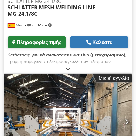
SCHLATTER MG 24.1/8C
SCHLATTER
MESH WELDING LINE
MG 24.1/8C
Madrid
2.182 km
Πληροφορίες τιμής
Καλέστε
Κατάσταση:
γενικά ανακατασκευασμένο (μεταχειρισμένο)
,
Γραμμή παραγωγής ηλεκτροσυγκολλητών πλεγμάτων
SCHLATTER MG24 Πλήρως ανακαινισμένη ΕΡΓΑΣΙΑΚΟ ΕΥΡΟΣ
Πλάτος πάνελ: max 2500 mm Μήκος εγκάρσιων συρμάτων:
Μικρή αγγελία
min 900 mm Μήκος εγκάρσιων συρμάτων με διανομέα QF5:
min 300 - 1600 mm Απόσταση μεταξύ άκρων διαξονικών
συρμάτων: max 2400 mm Μήκος πλέγματος (μήκος
διαξονικών συρμάτων): max 2500 - 6000 mm Απόσταση
μεταξύ διαξονικών συρμάτων: min 100 mm Απόσταση μεταξύ
εγκάρσιων συρμάτων: 25-250 mm Ρυθμιζόμενο μέσω
συσκευής κοπής (0-1) Διάμετρος διαξονικών συρμάτων: 4,0 -
12,0 mm Διάμετρος εγκάρσιων συρμάτων: 4,0 - 12,0 mm
Αριθμός διαξονικών συρμάτων: max 24 ΣΥΓΚΟΛΛΗΤΙΚΗ