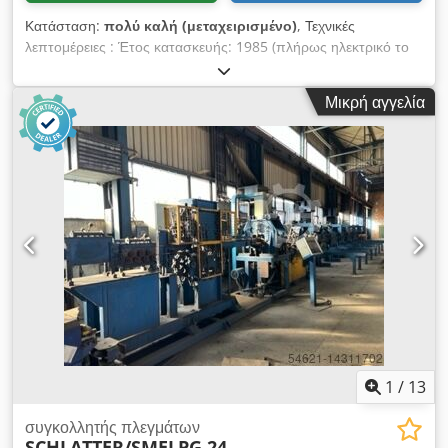
Κατάσταση:
πολύ καλή (μεταχειρισμένο)
, Τεχνικές
λεπτομέρειες : Έτος κατασκευής: 1985 (πλήρως ηλεκτρικό το
2007, μερικώς το 2010 υποβλήθηκε σε μηχανική επισκευή).
Μέγιστο πλάτος πλέγματος: 1500 mm Πυκνότητα πλέγματος:
Μικρή αγγελία
15 κεφαλές συγκόλλησης σε αυθαίρετη κατανομή Αύξηση:
20mm - 200mm. Πάχος σύρματος: 1,2mm - έως 2,2mm
(μέγιστο 650 N/nmm - Έχουμε ήδη συγκολλήσει 2,5mm
επίσης με σύρμα). Ενεργειακή ζήτηση: 14 kVA (max) Βάρος:
περίπου 8 τόνοι Κινητήρας: ψηφιακός σερβομηχανισμός,
έλεγχος (PLC). Σταδιακή ρύθμιση. Εξαρτήματα: εγχειρίδιο
Dcsdpfx Aeryv S Ujlfsk
1
/
13
συγκολλητής πλεγμάτων
SCHLATTER/SMEI
PG 24