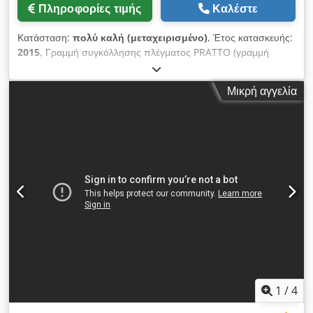
Πληροφορίες τιμής
Καλέστε
Κατάσταση:
πολύ καλή (μεταχειρισμένο)
, Έτος κατασκευής:
2015
, Γραμμή συγκόλλησης πλέγματος PRATTO (γραμμή
παραγωγής τρισδιάστατου πλέγματος) Τεχνικά χαρακτηριστικά
του μηχανήματος: • 2 σταθμοί για την τροφοδοσία του
Μικρή αγγελία
διαμήκους και του εγκάρσιου σύρματος • Διάμετρος σύρματος
μεταξύ 3 ÷ 4,2 mm • Διαστάσεις πλέγματος μεταξύ 1,2 και 2,5
μέτρων (παράδειγμα: 1,2 x 2 μέτρα, 1,5 x 2,5 μέτρα, 2,5 x 2,5
μέτρα) • Προγραμματιζόμενο μηχάνημα με αριθμητικό έλεγχο
(CNC), όπου αποθηκεύονται όλα τα προγράμματα • Σύστημα
κίνησης (συμπεριλαμβανομένης της υδραυλικής εγκατάστασης
+ ψύκτη) • Ηλεκτρικό σύστημα κίνησης με σερβοκινητήρα για
τη μεταφορά του πλέγματος • Αυτόματη στοίβαξη των
πλεγμάτων (μέγιστο 50 τεμάχια) Dcodjzq Ez Sepfx Alfsk •
Ταχύτητα λειτουργίας έως και 120 κύκλοι/λεπτό (1 πλέγμα σε
30 δευτερόλεπτα – ανάλογα με τις διαστάσεις του πλέγματος)
1
/
4