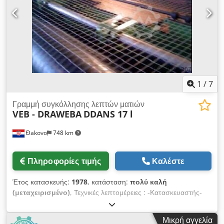
μπορούν να παραχθούν: KT KTS Πάνω ιμάντας Ø: 5 - 16 mm
5 - 7 mm Κάτω ιμάντας Ø: 5 - 16 mm 5 - 7 mm Διαγώνιος Ø:
7 mm 5 - 7 mm Ύψος: 70-400mm 80-310mm Διαίρεση της
διαγωνίου: 190 - 210 mm 200 mm Dcedpfxsrn N Efe Alfok
Πρωτογενές υλικό: 1,5 εκ: Χάλυβας οπλισμού ψυχρής ή
θερμής έλασης από πηνίο σύμφωνα με το πρότυπο EN
10080:2005 σε ποιότητα συγκολλήσιμη, μέγιστη
περιεκτικότητα σε άνθρακα 0,20 %. Η γραμμή βρίσκεται σε
1
/
7
άριστη κατάσταση λειτουργίας !
Γραμμή συγκόλλησης λεπτών ματιών
VEB - DRAWEBA
DDANS 17 l
Đakovo
748 km
Πληροφορίες τιμής
Καλέστε
Έτος κατασκευής:
1978
, κατάσταση:
πολύ καλή
(μεταχειρισμένο)
, Τεχνικές λεπτομέρειες : -Κατασκευαστής-
DRAWEBA - Μοντέλο - DDANS 17 l - Έτος - 1978 Dsdpfjlf
Iqnox Alfjck - Διάμετρος σύρματος - 1,4 -1,6 mm - Μέγεθος
Μικρή αγγελία
ανοίγματος πλέγματος - 10x10 mm min. - Πλάτος πλέγματος -