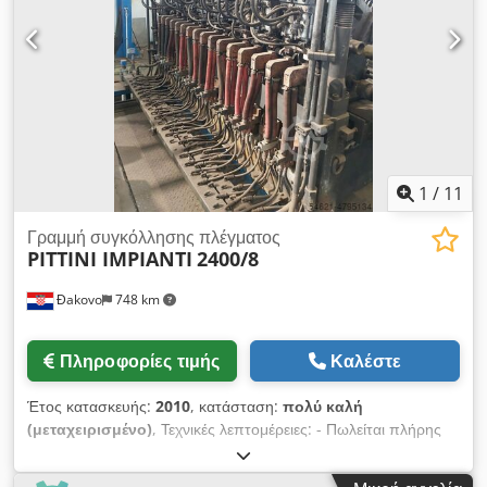
STARWELD POBH μπορεί να μετατρέψει τα έργα περίφραξής
σας σε έργα αριστείας. Dcjdjd Rlanepfx Alfok
1
/
11
Γραμμή συγκόλλησης πλέγματος
PITTINI IMPIANTI
2400/8
Đakovo
748 km
Πληροφορίες τιμής
Καλέστε
Έτος κατασκευής:
2010
, κατάσταση:
πολύ καλή
(μεταχειρισμένο)
, Τεχνικές λεπτομέρειες: - Πωλείται πλήρης
αυτόματη γραμμή συγκόλλησης πλέγματος PITTINI / EVG -
Πλάτος ματιών - μέγ. 2400 mm - Μήκος ματιού - μέγ. 8000