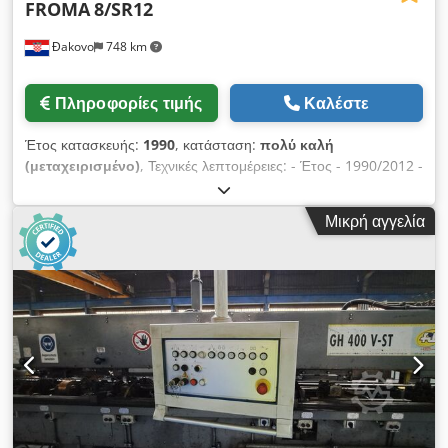
FROMA
8/SR12
Đakovo
748 km
Πληροφορίες τιμής
Καλέστε
Έτος κατασκευής:
1990
, κατάσταση:
πολύ καλή
(μεταχειρισμένο)
, Τεχνικές λεπτομέρειες: - Έτος - 1990/2012 -
Μοντέλο - 8 / SR12 - Ταχύτητα - μέγ. 70 tact / min. - εύρος
χώρου ανοίγματος πλέγματος - 25 × 25 - 100 × 100 mm -
Μικρή αγγελία
Εύρος καλωδίων - 1,5 - 5 mm - Αριθμός μετασχηματιστών - 4
x 100 kw - Πλέγμα ματιών - μέγ. 1200 m - Μήκος ματιών -
1000 - 3000 mm Το 2012 έγινε νέος πίνακας ελέγχου και
μετασχηματιστές Dodpfx Ajd Sfgbjlfock