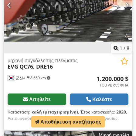
Ταχύτητα μετακίνησης πλέγματος: 0,1 m/s – 1 m/s Δύναμη
συμπίεσης: 60 kg – 190 kg Παραγωγικότητα: 1 κύκλος/λεπτό
Ηλεκτρικά: Τάση τροφοδοσίας: 400 V Συχνότητα τάσης: 50 Hz
Τύπος σύνδεσης: TN-C Ισχύς: 100 kVA Μέγιστη ισχύς
κινητήρα: 0,8 kW Ισχύς ενός μετασχηματιστή συγκόλλησης: 35
kVA Πνευματικό σύστημα: Μέσο εργασίας: Πεπιεσμένος αέρας
Πίεση λειτουργίας: 6 bar Κατανάλωση αέρα: 250 l/min
Σύστημα ψύξης: Τύπος ψύξης: Ψύξη με νερό Τύπος
1
/
8
κυκλοφορίας: Υποχρεωτική κυκλοφορία Μέγιστη θερμοκρασία
εισερχόμενου ψυκτικού: 35 °C Κατανάλωση ψυκτικού: 60 l/min
μηχανή συγκόλλησης πλέγματος
EVG
QC76, DRE16
1.200.000 $
군산시
8.669 km
FOB VB συν ΦΠΑ
Αιτηθείτε
Καλέστε
Κατάσταση:
καλή (μεταχειρισμένη)
, Έτος κατασκευής:
2020
,
Λειτουργικότητα:
πλήρως λειτουργικό
, πλάτος εργασίας:
Αποθήκευση αναζήτησης
3.700 χιλ.
, ισχύς συγκόλλησης (μέγ.):
2.200 kVA
, Διάμετρος
σύρματος (μέγιστη):
25 χιλ.
, είδος εισερχόμενου ρεύματος:
Μικρή αγγελία