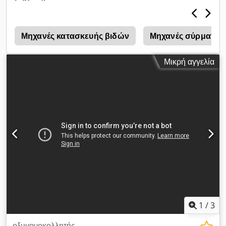
makes STARWELD PC-SA a suitable line when there is
smaller space available. Design is made in accordance to
the specific project & mesh type parameters. PRATTO can
supply all the necessary auxiliary equipment. Products can
ή
Μηχανές κατασκευής βιδών
Μηχανές σύρματος
be used in the construction industry. They are also used
for shelves, grids, cages, pallets and containers as well as
Μικρή αγγελία
for fencing (plain & bent). Dcedpfx Aef Ar N Ujlfsk
1
/
3
οξυγονοκολλητής