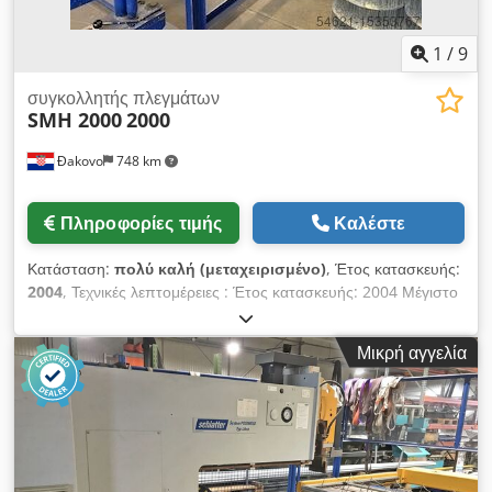
1
/
9
συγκολλητής πλεγμάτων
SMH 2000
2000
Đakovo
748 km
Πληροφορίες τιμής
Καλέστε
Κατάσταση:
πολύ καλή (μεταχειρισμένο)
, Έτος κατασκευής:
2004
, Τεχνικές λεπτομέρειες : Έτος κατασκευής: 2004 Μέγιστο
πλάτος πλέγματος: 2200 mm Πυκνότητα πλέγματος: 20
κεφαλές συγκόλλησης σε αυθαίρετη κατανομή (είναι επίσης
Μικρή αγγελία
δυνατή η τοποθέτηση 40 κεφαλών) Αύξηση: 20mm - έως
200mm Πάχος σύρματος: 1,6mm-3,0mm (μέγιστο 550Nnmm)
Dcedpjryv Sijfx Alfjk Απαιτούμενη ενέργεια: 8 kW Βάρος:
περίπου 10 τόνοι Κινητήρας: ψηφιακός σερβομηχανισμός,
έλεγχος (PLC).. Σταδιακή ρύθμιση. Αξεσουάρ: εγχειρίδιο