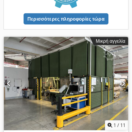
και κοστίζει + 50 000 ευρώ: 1. Taiwan Pulp Molding Co.
αντικατάσταση του μηχανήματος διαρκεί 5 λεπτά. - Δυνατή
Hydropulper w/Auto Feeding Conveyor (2017) - υδροβολέας
εγκατάσταση στον πελάτη από τους τεχνικούς μας και εγγύηση
από ανοξείδωτο χάλυβα με κινητήρα 100 HP, ύψους 90" x 80",
εκκίνησης +2500 EUR + έξοδα μετακίνησης, κατόπιν
Περισσότερες πληροφορίες τώρα
με χοάνη απόρριψης 47" x 44" x 31", συμπεριλαμβανομένου
συνεννόησης - Επιπλέον σετ νέων ιμάντων
του αυτόματου μεταφορέα τροφοδοσίας, Credpfx Asnab Evsb
Tof 2. Μονάδα ελέγχου συνέπειας BTG Instruments - Μονάδα
πομπού συνέπειας τύπου MnCPM-1300 HX/Q0/C2/5/10, 3.
Μικρή αγγελία
Κωνικός διυλιστήρας 75 HP, 4. Taiwan Pulp Molding Co.
Cleaner Screen (2017) - 30 HP,
1
/
11