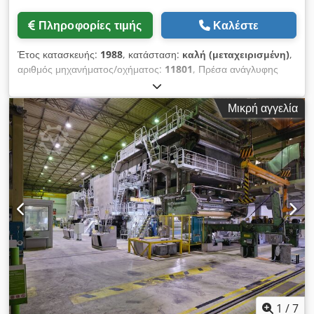
Πληροφορίες τιμής
Καλέστε
Έτος κατασκευής:
1988
, κατάσταση:
καλή (μεταχειρισμένη)
,
αριθμός μηχανήματος/οχήματος:
11801
, Πρέσα ανάγλυφης
εκτύπωσης/σφράγισης Gietz FSA 720. μέγεθος 720x520 mm,
ελάχιστο μέγεθος φύλλου 297x210, ανίχνευση διπλού φύλλου,
Μικρή αγγελία
πίεση 120 t, μέγιστη ταχύτητα 5000 φύλλα/ώρα, ύψος σωρού
950 mm με μέγιστο 700kg, ύψος σωρού κατά την παράδοση
700mm, διαστάσεις μηχανής 380x280x195 cm
Crodpownqrgefx Ab Tjf Αριθμός μηχανήματος: 11801
1
/
7