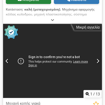
Κατάσταση:
καλή (μεταχειρισμένη)
, Μηχάνημα εφαρμογής
κόλλας κυλίνδρου, μηχανή πλαστικοποίησης, σύστημα
πλαστικοποίησης, σύστημα πλαστικοποίησης
-Κατασκευαστής: VEB Jonsdorf -Τύπος: LAM 1300 -Πλάτος
Μικρή αγγελία
εργασίας: 1300 mm -Αριθμός ρολών: 4 τεμάχια -Διάμετρος
ρολού: Ø235 x 1310 mm / Ø170 x 1310 mm -Τιμή σύνδεσης:
2,2 kW Crodpfsranl Tox Ab Tof -Διαστάσεις:
2470/1000/H1390 mm -Βάρος: 1300 kg
1
/
13
Μηχανή κοπής γιακά