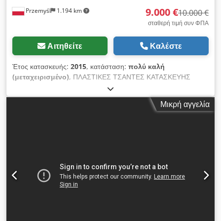
9.000 €
Przemyśl
1.194 km
10.000 €
σταθερή τιμή συν ΦΠΑ
Αιτηθείτε
Καλέστε
Έτος κατασκευής:
2015
, κατάσταση:
πολύ καλή
(μεταχειρισμένο)
, ΠΛΑΣΤΙΚΕΣ ΤΣΑΝΤΕΣ ΚΑΤΑΣΚΕΥΗΣ
VAMA VC 600 Γερμανία κατασκευασμένο το 2015. Τεχνικά
στοιχεία Κατασκευαστής: VAMA GmbH Μοντέλο: VC 600 Έτος
Μικρή αγγελία
παραγωγής: 2015 Τεχνικές παράμετροι Το πλάτος της ταινίας
μέγιστο: 600 mm Το μέγιστο μήκος της σακούλας: 1200 mm
Πάχος ταινίας: 25 -80 μm συγκόλληση Χωρητικότητα: 60 - 90
σάκοι ανά λεπτό Κύλινδροι 2 με διάμετρο ρολού: 700 mm
Θέση στοίβαξης: 25-50 τεμάχια Μηχάνημα για την παραγωγή
πλαστικών σάκων σε άριστη κατάσταση, που βρίσκεται στην
Πολωνία Crjdpfx Asg D Arnjb Tsf