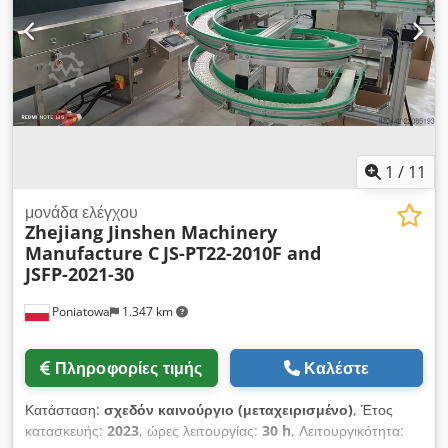
1
/
11
μονάδα ελέγχου
Zhejiang Jinshen Machinery
Manufacture C
JS-PT22-2010F and
JSFP-2021-30
Poniatowa
1.347 km
Πληροφορίες τιμής
Καλέστε
Κατάσταση:
σχεδόν καινούργιο (μεταχειρισμένο)
, Έτος
κατασκευής:
2023
, ώρες λειτουργίας:
30 h
, Λειτουργικότητα: