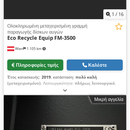
1
/
16
Ολοκληρωμένη μεταχειρισμένη γραμμή
παραγωγής δίσκων αυγών
Eco Recycle Equip
FM-3500
Wien
1.105 km
Πληροφορίες τιμής
Καλέστε
Έτος κατασκευής:
2019
, κατάσταση:
πολύ καλή
(μεταχειρισμένο)
, Λειτουργικότητα:
πλήρως λειτουργικό
,
Πλήρης γραμμή παραγωγής μεταχειρισμένων θηκών αυγών
(διαμορφωμένης χαρτοπολτοποίησης) – 3.500 τεμάχια/ώρα
Μικρή αγγελία
Πλήρης, μεταχειρισμένη γραμμή παραγωγής διαμορφωμένης
χαρτοπολτοποίησης για την κατασκευή θηκών αυγών και μιας
ευρείας γκάμας συσκευασιών από διαμορφωμένες ίνες. Η
γραμμή βρίσκεται σε άριστη λειτουργική κατάσταση και είναι
έτοιμη για άμεση εγκατάσταση και παραγωγή. Παραγωγική