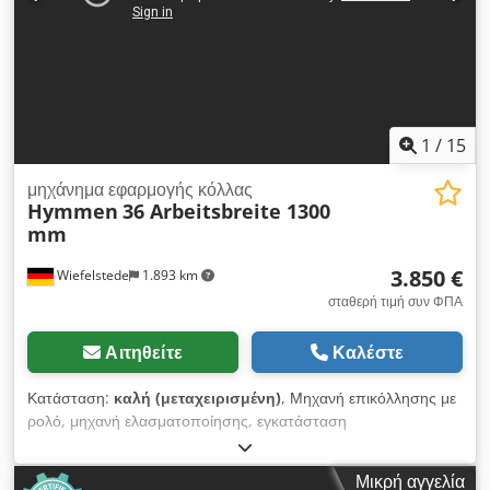
1
/
15
μηχάνημα εφαρμογής κόλλας
Hymmen
36 Arbeitsbreite 1300
mm
3.850 €
Wiefelstede
1.893 km
σταθερή τιμή συν ΦΠΑ
Αιτηθείτε
Καλέστε
Κατάσταση:
καλή (μεταχειρισμένη)
, Μηχανή επικόλλησης με
ρολό, μηχανή ελασματοποίησης, εγκατάσταση
πλαστικοποίησης, εγκατάσταση επικάλυψης, μηχανή
διαστρώσεων Credpfxoirnwbo Ab Tef - Κατασκευαστής:
Μικρή αγγελία
Hymmen, μηχανή επικόλλησης/διαστρώσεων, τύπος 36 -