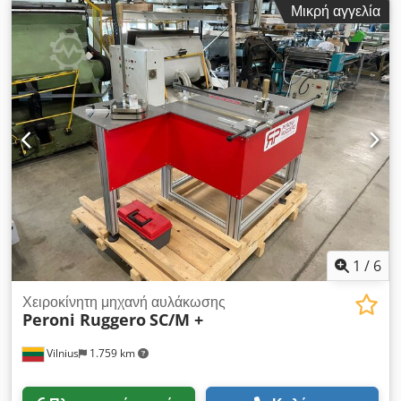
Μικρή αγγελία
Crjdpfsx Nd U Djx Ab Tjf
1
/
6
Χειροκίνητη μηχανή αυλάκωσης
Peroni Ruggero
SC/M +
Vilnius
1.759 km