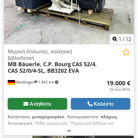
1
/
12
Μηχανή δίπλωσης, κολλητική
βιβλιοδετική
MB Bäuerle, C.P. Bourg
CAS 52/4,
CAS 52/0/4-SL, BB3202 EVA
19.000 €
Neidlingen
1.442 km
VB συν ΦΠΑ
Αιτηθείτε
Καλέστε
Κατάσταση:
μεταχειρισμένο
, Λειτουργικότητα:
πλήρως
λειτουργικό
, Πεδίο εφαρμογής: Παραγωγή βιβλίων και
φυλλαδίων με βιβλιοδεσία θερμοκόλλησης από εκτυπωμένα
φύλλα χαρτιού. Στοιχεία του συστήματος: • 2x Μηχανές