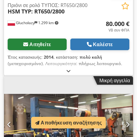
Πριόνι σε ρολό ΤΥΠΟΣ: RT650/2800
HSM
TYP: RT650/2800
80.000 €
Głuchołazy
1.299 km
VB συν ΦΠΑ
Αιτηθείτε
Καλέστε
Έτος κατασκευής:
2014
, κατάσταση:
πολύ καλή
(μεταχειρισμένο)
, Λειτουργικότητα:
πλήρως λειτουργικό
,
Πριόνι κοπής ρολού HSM με συλλέκτη σκόνης και ακουστικό
προστατευτικό. ΤΎΠΟΣ: RT650/2800 Έτος κατασκευής: 2014
Μικρή αγγελία
Τάση 230/400 V - 50Hz Credpfx Abet N T A Io Tsf Ισχύς:
17kW Διάμετροι ρολού: 300 - 650 mm Πλάτος ρολού: 1270 -
2750 mm Διαστάσεις μηχανήματος ΜxΠxΥ: 4690 x 2100 x
3000mm Βάρος: 5,5 τόνοι
Αποθήκευση αναζήτησης