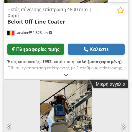
Εκτός σύνδεσης επίστρωση 4800 mm |
Χαρτί
Beloit
Off-Line Coater
Lanaken
1.823 km
Πληροφορίες τιμής
Καλέστε
Έτος κατασκευής:
1992
, κατάσταση:
καλή (μεταχειρισμένη)
,
Offline εγκατάσταση επίστρωσης με 2 σταθμούς επίστρωσης
και ξήρανσης. Προφίλ, μέτρηση υγρασίας με ηλεκτρική
υπέρυθρη ακτινοβολία ή παλμική μέτρηση (Voith).
Μικρή αγγελία
Χαρακτηριστικά: * Χωρητικότητα: μέγ. ~184.000 τόν./έτος *
Πλάτος: 4.800 mm * Ταχύτητα: μέγ. 1.400 μ/λεπτό *
Διάμετρος jumbo ρολού: μέγ. 2.600 mm * Βάρος επίστρωσης:
6–14 g/m² (ανά πλευρά) * QCS σύστημα: Lippke | Honeywell
* DCS σύστημα: Siemens | Teleperm Credpjzdn H Defx Ab
Tjf