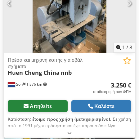
1
/
8
Πρέσα και μηχανή κοπής για οβάλ
σχήματα
Huen Cheng China
nnb
3.250 €
Son
1.876 km
σταθερή τιμή συν ΦΠΑ
Αιτηθείτε
Καλέστε
Κατάσταση:
έτοιμο προς χρήση (μεταχειρισμένο)
, Σε χρήση
από το 1991 μέχρι πρόσφατα και έχει παρουσιάσει λίγα
προβλήματα, παρά το ότι είναι κινεζική μηχανή διάτρησης και
πριτσίνωσης για οβάλ κρίκους από τη δεκαετία του '90.