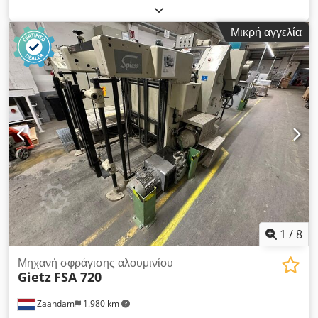
ενσωματωμένο slotter και στοιβαχτή. ΤΕΧΝΙΚΆ ΣΤΟΙΧΕΊΑ:
Έτος παραγωγής: 2009 Αριθμός εργοστασίου: 0904K02
Μικρή αγγελία
Μέγιστη ταχύτητα: 70 τεμάχια/λεπτό Οικονομική ταχύτητα: 50
τεμάχια/λεπτό Μέγιστο φύλλο: 3000 x 2000 mm Ελάχιστο
φύλλο: 600 x 350 mm Μέγιστη εκτύπωση: 2900 x 1900 mm
Πάχος χαρτονιού: 2-10mm Πάχος φιλμ: 4-7mm Crodpfx
Abjhbvq Hj Tsf Αξονική ρύθμιση: ± 8mm Μέγιστο μήκος
σχισμής: 350mm Πλάτος σχισμής: 7mm Κύριος κινητήρας: 7,5
KW Συνολική ισχύς: 15 kW Συνολικές διαστάσεις: 6000mm x
3050mm x 1900mm Βάρος: 28000 kg ΠΕΡΙΓΡΑΦΗ:
Περιλαμβάνει θέση σε λειτουργία, τεχνολογία, εκπαίδευση,
εγγύηση εκκίνησης.
1
/
8
Μηχανή σφράγισης αλουμινίου
Gietz
FSA 720
Zaandam
1.980 km