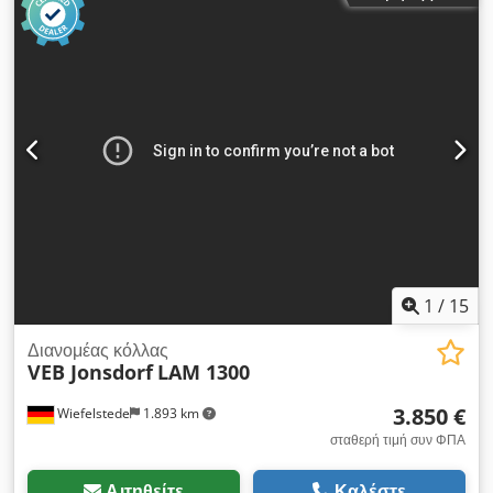
Ωφέλιμο πλάτος εργασίας: 1300 mm - Διάμετρος κυλίνδρων:
Ø175 x 1300 mm / Ø235 x 1300 mm / Ø85 x 1300 mm -
Μεμονωμένα εξαρτήματα: δείτε φωτογραφίες - Διαστάσεις:
2230/1100/Υ1410 mm - Βάρος: 1260 kg
1
/
15
Διανομέας κόλλας
VEB Jonsdorf
LAM 1300
3.850 €
Wiefelstede
1.893 km
σταθερή τιμή συν ΦΠΑ
Αιτηθείτε
Καλέστε