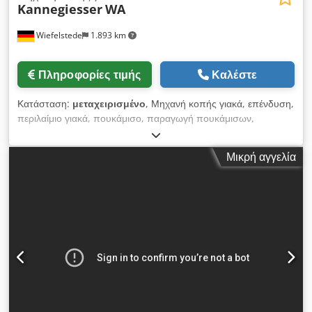
Kannegiesser
WA
Wiefelstede
1.893 km
Πληροφορίες τιμής
Καλέστε
Κατάσταση:
μεταχειρισμένο
, Μηχανή κοπής γιακά, επένδυση,
περιλαίμιο γιακά, πουκάμισο, παραγωγή πουκάμισων,
πουκάμισο, πνευματικό, παραγωγή υφασμάτων, υφαντική
μηχανή, παραγωγή ενδυμάτων, παραγωγή ενδυμάτων -
Μικρή αγγελία
Πνευματικός: ποδοδιακόπτης - Διαστάσεις: 520/900 / H1190
mm - Βάρος: 33 kg Cedpfx Asf D Az Nsb Tjrf