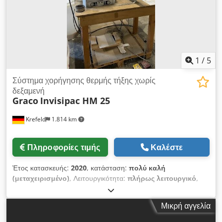
1
/
5
Σύστημα χορήγησης θερμής τήξης χωρίς
δεξαμενή
Graco
Invisipac HM 25
Krefeld
1.814 km
Πληροφορίες τιμής
Καλέστε
Έτος κατασκευής:
2020
, κατάσταση:
πολύ καλή
(μεταχειρισμένο)
, Λειτουργικότητα:
πλήρως λειτουργικό
,
Σύστημα χορήγησης θερμής τήξης Graco Tank Free Invisipac
HM 25 Έτος 2020 Για την παροχή και διανομή σφαιριδίων
Μικρή αγγελία
θερμής τήξης κόλλας. Μόνο για επαγγελματική χρήση. Μέγιστη
πίεση λειτουργίας 1200 psi (8,3 MPa, 83 bar) Μέγιστη