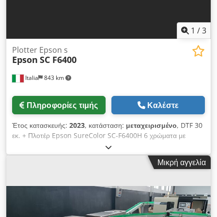
1
/
3
Plotter Epson s
Epson
SC F6400
Italia
843 km
Πληροφορίες τιμής
Καλέστε
Έτος κατασκευής:
2023
, κατάσταση:
μεταχειρισμένο
, DTF 30
εκ. + Πλοτέρ Epson SureColor SC-F6400H 6 χρώματα με
μαύρο HD Csdpfx Absy E Ncle Tsrf
Μικρή αγγελία