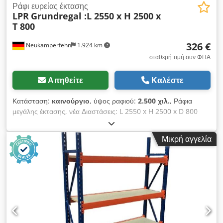
Ράφι ευρείας έκτασης
LPR
Grundregal :L 2550 x H 2500 x
T 800
326 €
Neukamperfehn
1.924 km
σταθερή τιμή συν ΦΠΑ
Αιτηθείτε
Καλέστε
Κατάσταση:
καινούργιο
, ύψος ραφιού:
2.500 χιλ.
, Ράφια
μεγάλης έκτασης, νέα Διαστάσεις: L 2550 x H 2500 x D 800
mm με 4 ράφια Φορτίο ραφιού: ~ 250 kg με ομοιόμορφα
κατανεμημένο φορτίο #-#-#-#-#-#-#-#-#-#-#-#-#-#-#-#-#-#
Μικρή αγγελία
Βασικά ράφια που αποτελούνται από: 2x ορθοστάτες ραφιών,
800x2500mm μη συναρμολογημένο, συμπεριλαμβανομένων
των εγκάρσιων και διαγώνιων στηριγμάτων, πλαστικές πλάκες
βάσης 8x εγκάρσιες ράβδοι 2450mm, Dkedpfx Anjcfby Texor
με παραμάνες ασφαλείας 4x ράφια 2430x745mm, Πάχος: 22
mm