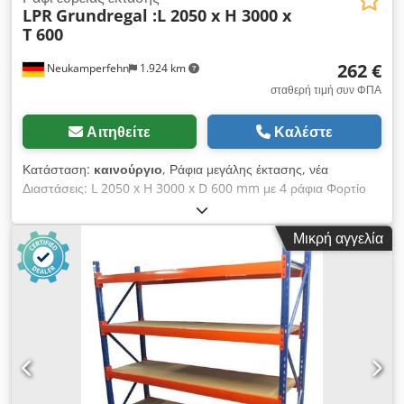
LPR
Grundregal :L 2050 x H 3000 x
T 600
262 €
Neukamperfehn
1.924 km
σταθερή τιμή συν ΦΠΑ
Αιτηθείτε
Καλέστε
Κατάσταση:
καινούργιο
, Ράφια μεγάλης έκτασης, νέα
Διαστάσεις: L 2050 x H 3000 x D 600 mm με 4 ράφια Φορτίο
ραφιού: ~ 300 kg με ομοιόμορφα κατανεμημένο φορτίο #-#-#-
#-#-#-#-#-#-#-#-#-#-#-#-#-#-# Βασικά ράφια που
Μικρή αγγελία
αποτελούνται από: 2x ορθοστάτες ραφιών, 600x3000mm μη
συναρμολογημένο, συμπεριλαμβανομένων των εγκάρσιων και
διαγώνιων στηριγμάτων, πλαστικές πλάκες βάσης 8x εγκάρσιες
ράβδοι 1950 mm, με παραμάνες ασφαλείας 4x ράφια περίπου
1940x545mm, Dsdpfecfbx Isx Anxskr πάχος: 22 mm