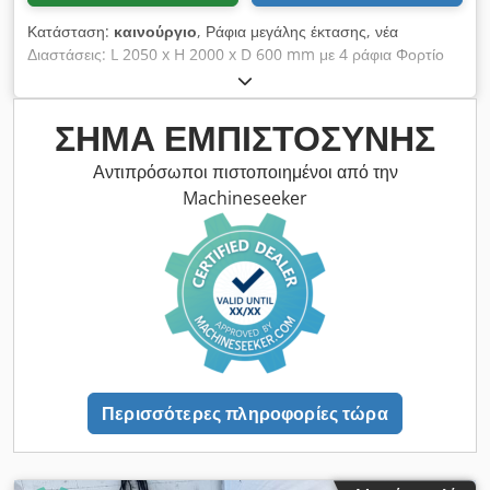
Κατάσταση:
καινούργιο
, Ράφια μεγάλης έκτασης, νέα
Διαστάσεις: L 2050 x H 2000 x D 600 mm με 4 ράφια Φορτίο
ραφιού: ~ 300 kg με ομοιόμορφα κατανεμημένο φορτίο #-#-#-
#-#-#-#-#-#-#-#-#-#-#-#-#-#-# Βασικά ράφια που
αποτελούνται από: 2x ορθοστάτες ραφιών, 600x2000mm μη
ΣΉΜΑ ΕΜΠΙΣΤΟΣΎΝΗΣ
συναρμολογημένο, συμπεριλαμβανομένων των εγκάρσιων και
διαγώνιων στηριγμάτων, πλαστικές πλάκες βάσης 8x εγκάρσιες
Αντιπρόσωποι πιστοποιημένοι από την
ράβδοι 1950 mm, με παραμάνες ασφαλείας Dodpfx Anecfb
Machineseeker
Absxekr 4x ράφια περίπου 1940x545mm, πάχος: 22 mm
Περισσότερες πληροφορίες τώρα