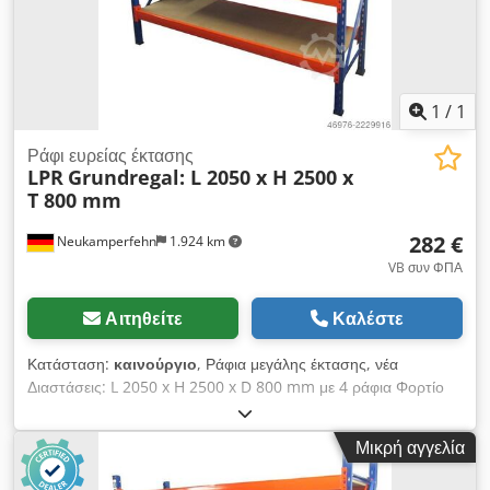
1
/
1
Ράφι ευρείας έκτασης
LPR
Grundregal: L 2050 x H 2500 x
T 800 mm
282 €
Neukamperfehn
1.924 km
VB συν ΦΠΑ
Αιτηθείτε
Καλέστε
Κατάσταση:
καινούργιο
, Ράφια μεγάλης έκτασης, νέα
Διαστάσεις: L 2050 x H 2500 x D 800 mm με 4 ράφια Φορτίο
ραφιού: ~ 300 kg με ομοιόμορφα κατανεμημένο φορτίο #-#-#-
#-#-#-#-#-#-#-#-#-#-#-#-#-#-# Βασικά ράφια που
Μικρή αγγελία
αποτελούνται από: 2x ορθοστάτες ραφιών, 800x2500mm μη
συναρμολογημένο, συμπεριλαμβανομένων των εγκάρσιων και