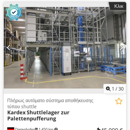
Κλικ
1
/
30
Πλήρως αυτόματο σύστημα αποθήκευσης
τύπου shuttle
Kardex
Shuttlelager zur
Palettenpufferung
Dietenhofen
1.450 km