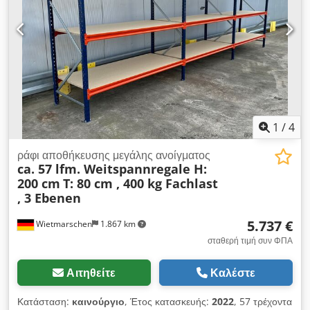
Εάν απαιτείται, το εκπαιδευμένο προσωπικό μας θα χαρεί να
σας βοηθήσει με την επαγγελματική συναρμολόγηση και
αποσυναρμολόγηση του επαγγελματικού σας εξοπλισμού. Η
σύστασή μας : Dkjdpfx Anozrvviexer Πείτε μας τι χρειάζεστε...
Θα χαρούμε να σας βοηθήσουμε να υλοποιήσετε τα σχέδιά
σας, από το σχεδιασμό και την παραγγελία μέχρι την
εγκατάσταση.
1
/
4
ράφι αποθήκευσης μεγάλης ανοίγματος
ca. 57 lfm. Weitspannregale H:
200 cm
T: 80 cm , 400 kg Fachlast
, 3 Ebenen
5.737 €
Wietmarschen
1.867 km
σταθερή τιμή συν ΦΠΑ
Αιτηθείτε
Καλέστε
Κατάσταση:
καινούργιο
, Έτος κατασκευής:
2022
, 57 τρέχοντα