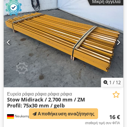
Μικρή αγγελία
1
/
12
Ευρεία ράφια ράφια ράφια ράφια
Stow Midirack / 2.700 mm / ZM
Profil:
75x30 mm / gelb
Αποθήκευση αναζήτησης
16 €
Neukamperfehn
1.924 km
σταθερή τιμή συν ΦΠΑ