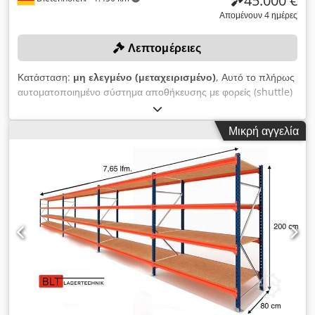
45.000 €
Απομένουν 4 ημέρες
Λεπτομέρειες
Κατάσταση:
μη ελεγμένο (μεταχειρισμένο)
, Αυτό το πλήρως
αυτοματοποιημένο σύστημα αποθήκευσης με φορείς (shuttle)
για προσωρινή αποθήκευση παλετών και προετοιμασία για
αποστολή, θα δημοπρατηθεί στην ηλεκτρονική πλατφόρμα
Μικρή αγγελία
δημοπρασιών RESTLOS, στο πλαίσιο της βιομηχανικής μας
δημοπρασίας με τίτλο: "Εκκαθάριση εγκαταστάσεων γνωστού
κατασκευαστή παιχνιδιών – βιομηχανικός εξοπλισμός –
εγκατάσταση συσκευασίας – εγκατάσταση ταξινόμησης".
Επιπλέον, στην παρούσα δημοπρασία προσφέρονται:
τεχνολογία εξώθησης, μια εγκατάσταση παλετοποίησης με
ρομποτικούς βραχίονες KUKA και μια ψυκτική εγκατάσταση.
Περιγραφή της εγκατάστασης Το σύστημα αποθήκευσης με
φορείς διαθέτει πολλαπλά επίπεδα αποθήκευσης, στα οποία οι
παλέτες αποθηκεύονται και διαχειρίζονται πλήρως
αυτοματοποιημένα. Οι παλέτες μεταφέρονται στην αποθήκη
μέσω του υπάρχοντος συστήματος μεταφοράς και
κατανέμονται στις αντίστοιχες θέσεις αποθήκευσης μέσω του