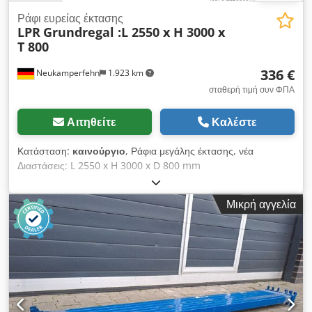
Ράφι ευρείας έκτασης
LPR
Grundregal :L 2550 x H 3000 x
T 800
336 €
Neukamperfehn
1.923 km
σταθερή τιμή συν ΦΠΑ
Αιτηθείτε
Καλέστε
Κατάσταση:
καινούργιο
, Ράφια μεγάλης έκτασης, νέα
Διαστάσεις: L 2550 x H 3000 x D 800 mm
Συμπεριλαμβανομένων 4 ραφιών Φορτίο ραφιών: ~ 250 kg με
ομοιόμορφα κατανεμημένο φορτίο #-#-#-#-#-#-#-#-#-#-#-#-
Μικρή αγγελία
#-#-#-#-#-# Βασικά ράφια που αποτελούνται από:
Dkjdpfxjcfbyzo Anxjr 2x ορθοστάτες ραφιών, 800x3000mm
μη συναρμολογημένα, συμπεριλαμβανομένων των εγκάρσιων
και διαγώνιων στηριγμάτων, πλαστικές πλάκες βάσης 8x
εγκάρσιες ράβδοι 2450mm, με πείρους ασφάλισης 4x ράφια
2430x745mm, Πάχος: 22 mm