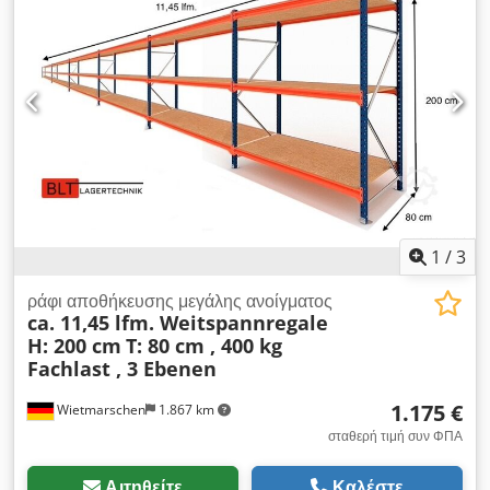
ΦΟΡΈΣ-- Τιμή: : 2360,00 € καθαρά συν το νόμιμο ΦΠΑ. Θα
λάβετε τιμολόγιο με αναγραφόμενο ΦΠΑ. Μεταφορά : Η
παράδοση πραγματοποιείται από το συνεργαζόμενο
μεταφορικό μας γραφείο κατόπιν αιτήματος, το κόστος για αυτό
εξαρτάται από τον ταχυδρομικό κώδικα. Συναρμολόγηση : Εάν
απαιτείται, το εκπαιδευμένο προσωπικό μας θα χαρεί να σας
βοηθήσει με την επαγγελματική συναρμολόγηση και
αποσυναρμολόγηση του επαγγελματικού σας εξοπλισμού. Η
σύστασή μας : Πείτε μας τι χρειάζεστε... Θα χαρούμε να σας
βοηθήσουμε να υλοποιήσετε τα σχέδιά σας, από το σχεδιασμό
και την παραγγελία μέχρι την εγκατάσταση. Dkjdjzrvu Sjpfx
1
/
3
Anxor
ράφι αποθήκευσης μεγάλης ανοίγματος
ca. 11,45 lfm. Weitspannregale
H: 200 cm
T: 80 cm , 400 kg
Fachlast , 3 Ebenen
1.175 €
Wietmarschen
1.867 km
σταθερή τιμή συν ΦΠΑ
Αιτηθείτε
Καλέστε