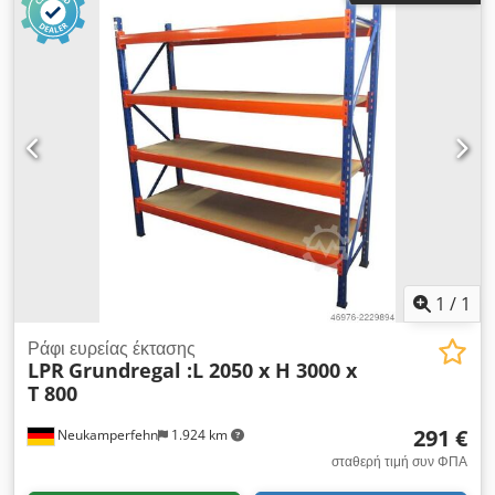
blue Διατομή κουτιού: 60 x 40 x 1,25 mm Τύπος δοκού: TR4-
240-064-25CEL QV71|71|3 Καθαρό πλάτος: 2.400 mm 02x
παραμάνες ασφαλείας, μεταχειρισμένες Σχεδιασμός: πλήρως
γαλβανισμένο Για να στερεώσετε τις διαμήκεις δοκούς κατά της
ακούσιας ανύψωσης Γενικές πληροφορίες για το αντικείμενο:
Αυτό το αντικείμενο προσφέρεται μόνο για παραλαβή.
Οποιαδήποτε πρόσθετη μεταφορά ή αποστολή αυτού του
αντικειμένου συνδέεται με πρόσθετο κόστος, το οποίο μπορεί
να ζητηθεί ξεχωριστά από εμάς, ανάλογα με την τοποθεσία
παράδοσης ή το αντικείμενο της παράδοσης.
1
/
1
Ράφι ευρείας έκτασης
LPR
Grundregal :L 2050 x H 3000 x
T 800
291 €
Neukamperfehn
1.924 km
σταθερή τιμή συν ΦΠΑ