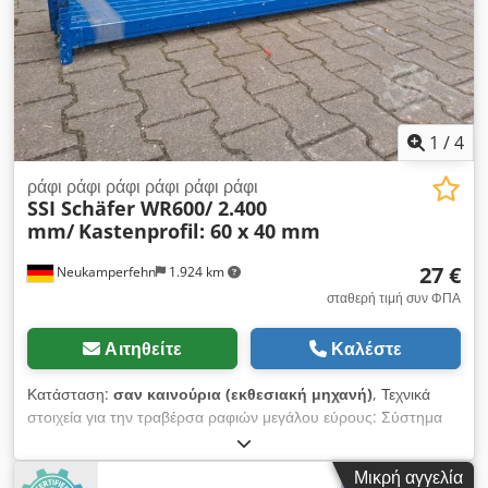
1
/
4
ράφι ράφι ράφι ράφι ράφι ράφι
SSI Schäfer WR600/ 2.400
mm/
Kastenprofil: 60 x 40 mm
27 €
Neukamperfehn
1.924 km
σταθερή τιμή συν ΦΠΑ
Αιτηθείτε
Καλέστε
Κατάσταση:
σαν καινούρια (εκθεσιακή μηχανή)
, Τεχνικά
στοιχεία για την τραβέρσα ραφιών μεγάλου εύρους: Σύστημα
ραφιών: SSI Schäfer Τύπος: WR 600 Dkjdshtippepfx Anxer
Στην παράδοση περιλαμβάνονται: 01x διαγώνιο μέλος ραφιών
Μικρή αγγελία
μεγάλου εύρους, II. επιλογή Χρώμα υλικού: RAL 5010 gentian