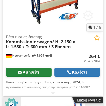
1
/
6
Ράφι ευρείας έκτασης
Kommissionierwagen/ H: 2.150 x
L: 1.550
x T: 600 mm / 3 Ebenen
264 €
Neukamperfehn
1.924 km
VB συν ΦΠΑ
Αιτηθείτε
Καλέστε
Κατάσταση:
καινούργιο
, Έτος κατασκευής:
2024
, Τα
πρόσωπα επικοινωνίας σας στην εταιρεία μας: κ.: Andre
Evering κ.: Mario Klöver κ.: Falk Deutsch Τεχνικά στοιχεία για
το καροτσάκι ραφιών: Κατασκευαστής: LPR Τύπος: 600 01x
Μικρή αγγελία
Καροτσάκι ραφιών, καινούργιο Χρώμα υλικού: μπλε /