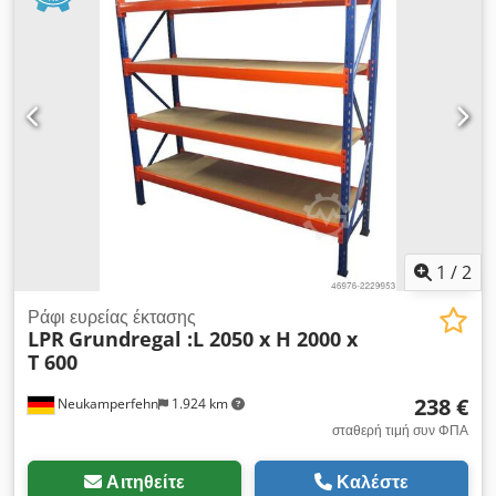
διαγώνιων στηριγμάτων, πλαστικές πλάκες βάσης 8x εγκάρσιες
ράβδοι 1950 mm, με παραμάνες ασφαλείας Dkodpfxscfby Rs
Anxor 4x ράφια περίπου 1940x745mm, Πάχος: 22-25 mm
1
/
2
Ράφι ευρείας έκτασης
LPR
Grundregal :L 2050 x H 2000 x
T 600
238 €
Neukamperfehn
1.924 km
σταθερή τιμή συν ΦΠΑ
Αιτηθείτε
Καλέστε