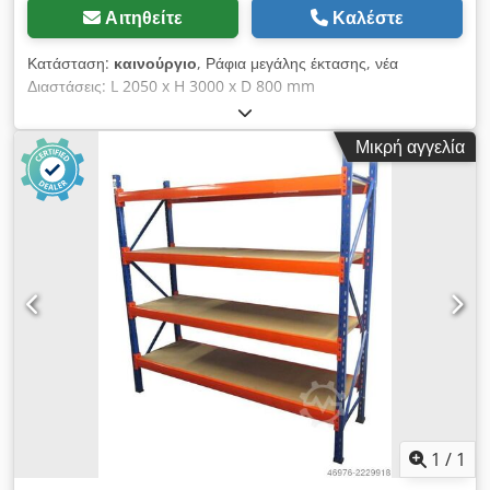
Αιτηθείτε
Καλέστε
Κατάσταση:
καινούργιο
, Ράφια μεγάλης έκτασης, νέα
Διαστάσεις: L 2050 x H 3000 x D 800 mm
Συμπεριλαμβανομένων 4 ραφιών Φορτίο ραφιών: ~ 300 kg με
ομοιόμορφα κατανεμημένο φορτίο #-#-#-#-#-#-#-#-#-#-#-#-
Μικρή αγγελία
#-#-#-#-#-# Dedecfbyhjpfx Anxokr Βασικά ράφια που
αποτελούνται από: 2x ορθοστάτες ραφιών, 800x3000mm μη
συναρμολογημένα, συμπεριλαμβανομένων των εγκάρσιων και
διαγώνιων στηριγμάτων, πλαστικές πλάκες βάσης 8x εγκάρσιες
ράβδοι 1950 mm, με πείρους ασφάλισης 4x ράφια περίπου
1930x745mm, Πάχος: 22 mm
1
/
1