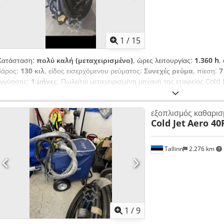
1
/
15
Κατάσταση:
πολύ καλή (μεταχειρισμένο)
, ώρες λειτουργίας:
1.360 h
,
βάρος:
130 κιλ
, είδος εισερχόμενου ρεύματος:
Συνεχές ρεύμα
, πίεση:
7
εγγύησης:
1 μήνες
, Πωλείται μεταχειρισμένη μηχανή της εταιρείας Cold
διάρκειας 1 μήνα. Το σετ περιλαμβάνει σωλήνα για την εκτόξευση ξηρο
(κατόπιν επιλογής), σωλήνα για την παροχή πεπιεσμένου αέρα, λαβές κα
εξοπλισμός καθαρισ
άριστη κατάσταση και έχει υποβληθεί σε έλεγχο. Cedpfxey Hf Iae An Hj
Cold Jet
Aero 40
Tallinn
2.276 km
1
/
9