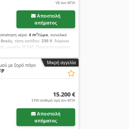
VB συν ΦΠΑ
Αποστολή
αιτήματος
 απαίτηση αέρα:
4 m³/ώρα
, συνολικό
 δοκός
, τάση εισόδου:
230 V
, διάρκεια
 Jet, μοντέλο PCS60. Παρέχεται εγγύηση
ύ πάγου, εφαρμογέα, 1 ακροφύσιο
ι ιμάντες μεταφοράς. Η μηχανή είναι σε
Μικρή αγγελία
μού με ξηρό πάγο
ha
FP
15.200 €
EXW σταθερή τιμή συν ΦΠΑ
Αποστολή
αιτήματος