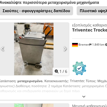
Ανακαλύψτε περισσότερα μεταχειρισμένα μηχανήματα
Σκούπες - σφουγγαρίστρες δαπέδου
Πλυστικό υψηλ
εξοπλισμός καθαρισ
Triventec
Trocke
Bremen
1.849 km
1
/
6
Κατάσταση:
μεταχειρισμένο
, Κατασκευαστής: Triventec Τύπος: Μηχά
άγνωστος) Διαθέσιμη ποσότητα: 2 τεμάχια Κατάσταση: μεταχειρισμένο
καθαρισμός και επεξεργασία επιφανειών με ξηρό πάγο
Μηχανή καθαρισμού 