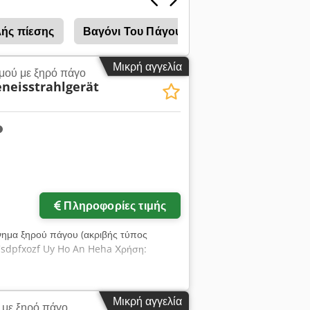
ής πίεσης
Βαγόνι Του Πάγου
Ξηρός Πάγος
Μικρή αγγελία
μού με ξηρό πάγο
neisstrahlgerät
Πληροφορίες τιμής
νημα ξηρού πάγου (ακριβής τύπος
 Csdpfxozf Uy Ho An Heha Χρήση:
Μικρή αγγελία
με ξηρό πάγο