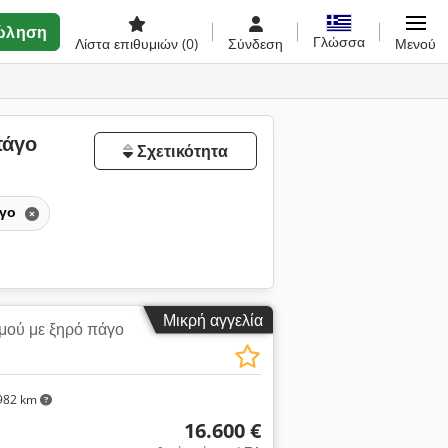
ώληση
Γλώσσα
Λίστα επιθυμιών
(0)
Σύνδεση
Μενού
πάγο
Σχετικότητα
άγο
Μικρή αγγελία
μού με ξηρό πάγο
982 km
16.600 €