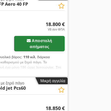
FP
Aero 40 FP
18.800 €
VB συν ΦΠΑ
Αποστολή
αιτήματος
υνολικό βάρος:
110 κιλ
, διάρκεια
ς καθαρισμού με ξηρό πάγο. Το
νή έχει μόνο 186 ώρες λειτουργίας. Στη
λήνας για την εκτόξευση του ξηρού
σεις για τους σωλήνες και ιμάντες
Μικρή αγγελία
με ξηρό πάγο
ld jet Pcs60
18.850 €