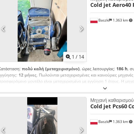
Cold jet Aero40 
Baszki
1.363 km
1
/
14
Κατάσταση:
πολύ καλή (μεταχειρισμένο)
, ώρες λειτουργίας:
186 h
, σ
εγγύησης:
12 μήνες
, Πωλούνται μεταχειρισμένες και καινούριες μηχανέ
προσφερόμενο μοντέλο είναι μεταχειρισμένο με εγγύηση 1 έτους. Η μηχα
συσκευασία περιλαμβάνεται 1 ακροφύσιο της επιλογής σας. Επίσης, σω
πάγου και εφαρμογέας. Σωλήνας για τροφοδοσία με πεπιεσμένο αέρα. Βά
Μηχανή καθαρισμού 
μεταφοράς. Cedjy Hf Hvspfx An Hoha
Cold jet Pcs60
Co
Baszki
1.363 km