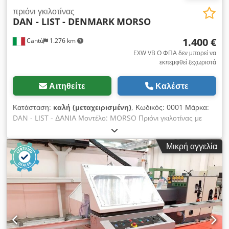
πριόνι γκιλοτίνας
DAN - LIST - DENMARK
MORSO
1.400 €
Cantù
1.276 km
EXW VB Ο ΦΠΑ δεν μπορεί να
εκπεμφθεί ξεχωριστά
Αιτηθείτε
Καλέστε
Κατάσταση:
καλή (μεταχειρισμένη)
, Κωδικός: 0001 Μάρκα:
DAN - LIST - ΔΑΝΙΑ Μοντέλο: MORSO Πριόνι γκιλοτίνας με
πεντάλ για κοπή 45° και στις δύο πλευρές των πλαισίων
Τεχνικά στοιχεία: Μέγιστο πλάτος της ράβδου προς κοπή cm
Μικρή αγγελία
10 Μέγιστο ύψος ράβδου cm 16 Dodpowl Ihgsfx Abnekr
Μήκος δεξιού τραπεζιού στήριξης cm 80 Ζευγάρι ατσάλινες
λεπίδες Ύψος επιφάνειας στήριξης από το έδαφος cm 83
Σύστημα μέτρησης με ζυγαριά 3 χιλιοστών Συνολικές
διαστάσεις συναρμολογημένης μηχανής mm 1750 x 550 x 950
h Συνολικές διαστάσεις για μεταφορά mm 650 x 550 x 950 h
Βάρος κιλά 90