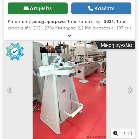
Αιτηθείτε
Καλέστε
Κατάσταση:
μεταχειρισμένο
, Έτος κατασκευής:
2021
, Έτος
κατασκευής: 2021 230v Κινητήρας: 2,2 kW Διαστάσεις: 107 cm
Αρ. Σειράς: 18/3 51753 Καλή κατάσταση. Διαθέσιμοι πολλοί σε
απόθεμα! Djdjzqhqcepfx Abnokr Τιμή: 450 €
Μικρή αγγελία
συμπεριλαμβανομένου ΦΠΑ.
1
/
10