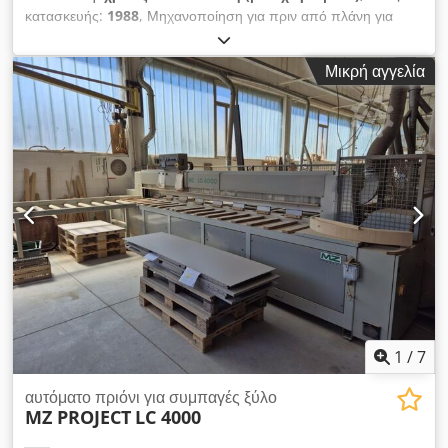
κατασκευής:
1988
, Μηχανοποίηση για πριν από πλάνη για
KVH/BSH - για μήκη έως περίπου 13 μ Dkjdpfjytgr Eex Abnjr -
Ιδανική εγκατάσταση KVH+BSH πριν την πλάνη - Διαμήκης
Μικρή αγγελία
αποστοίβαξη - μονή τροφοδοσία - Εγκάρσια πριόνια: 4 τεμάχια
δισκοπρίονα με πλευρική ρύθμιση - Διατομή κοπής: 180 x 220
mm, 150 x 300 mm - Απαιτείται μόνο 1 χειριστής
1
/
7
αυτόματο πριόνι για συμπαγές ξύλο
MZ PROJECT
LC 4000