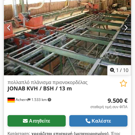
mm Σύσφιξη προφίλ, λίπανση δίσκου και προώθηση:
πνευματικές Διπλή περιστροφή κεφαλής: +/- 22,5°-45°-90°,
μέσω πνευματικού κυλίνδρου Η προώθηση κοπής είναι
ρυθμιζόμενη με υδραυλικό φρένο λαδιού Περιλαμβάνει βάση και
δύο τραπέζια με ρολά, 3 μέτρα αριστερά και 4 μέτρα δεξιά με
ρυθμιζόμενο στοπ Διαθέτει ειδικό γνώμονα για κοπές σε
ενδιάμεσες γωνίες Διάμετρος στόμιου απαγωγής: 100 mm
Πίεση αέρα: 6–7 bar Εξωτερικές διαστάσεις: Μηχανή: 1200 x
1500 x 1500 mm - Ρολομεταφορέας αριστερά: 3000 x 200 mm
- Ρολομεταφορέας δεξιά: 4000 x 200 mm Διαστάσεις
μεταφοράς: Μηχανή: 1200 x 1500 x 1500 mm - 2
1
/
10
ρολομεταφορείς: 4000 x 200 x 300 mm (ύψος) Βάρος: 530 kg
πολλαπλό πλάνισμα πριονοκορδέλας
JONAB
KVH / BSH / 13 m
9.500 €
Achern
1.533 km
σταθερή τιμή συν ΦΠΑ
Αιτηθείτε
Καλέστε
Κατάσταση:
χρειάζεται επισκευή (μεταχειρισμένο)
, Έτος