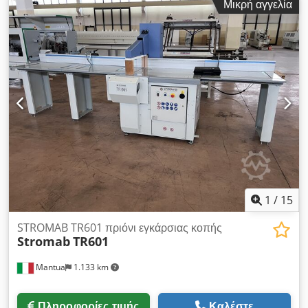
Μικρή αγγελία
τροφοδοσίας για την ασπίδα του πριονιού και τα βραχίονες
εκφόρτωσης, καθώς και πριονόδισκο με ταλαντευόμενη κίνηση·
κατάλληλος για βαριά, μακρά τεμάχια εργασίας, όπως δοκούς
από στρωματοποιημένο ξύλο (glulam) κ.λπ. ΤΕΧΝΙΚΑ
ΧΑΡΑΚΤΗΡΙΣΤΙΚΑ Μεταφορέας εισόδου: 6 μέτρα, κύλινδροι
600 χιλ. Κόφτης διατομής με υδραυλική μονάδα ισχύος
Χωρητικότητα κοπής κατά προσέγγιση: 200 x 600 χιλ. (ύψος x
πλάτος) Μεταφορέας εξόδου: 8 μέτρα, κύλινδροι 600 χιλ.
Dedszl Tuvepfx Abnokr + επιπλέον τμήμα μεταφορέα 2
μέτρων Ισχύς: 400 V, 50 Hz, τριφασικό ρεύμα
1
/
15
STROMAB TR601 πριόνι εγκάρσιας κοπής
Stromab
TR601
Mantua
1.133 km
Πληροφορίες τιμής
Καλέστε