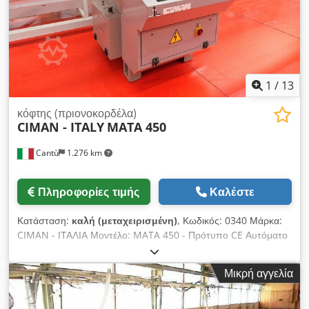
1
/
13
κόφτης (πριονοκορδέλα)
CIMAN - ITALY
MATA 450
Cantù
1.276 km
Πληροφορίες τιμής
Καλέστε
Κατάσταση:
καλή (μεταχειρισμένη)
, Κωδικός: 0340 Μάρκα:
CIMAN - ΙΤΑΛΙΑ Μοντέλο: MATA 450 - Πρότυπο CE Αυτόματο
μονόκεφαλο πριόνι κοπής αλουμινίου με διπλή γωνία, πλήρες
με ρολομεταφορείς δεξιά και αριστερά – Πρότυπο CE Τεχνικά
Μικρή αγγελία
χαρακτηριστικά: Διάμετρος δίσκου: 450 mm, οπή: 32 mm
Κινητήρας: 3 Hp – Στροφές: 2800 rpm Dkjdpfx Aeyv Il Hjbner
Διαστάσεις κοπής: στις 90°: 90 x 190 mm, στις 45°: 90 x 125