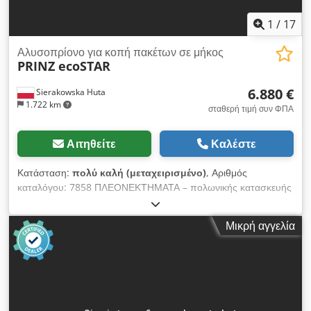
1
/
17
Αλυσοπρίονο για κοπή πακέτων σε μήκος
PRINZ ecoSTAR
6.880 €
Sierakowska Huta
1.722 km
σταθερή τιμή συν ΦΠΑ
Αιτηθείτε
Καλέστε
Κατάσταση:
πολύ καλή (μεταχειρισμένο)
, Αριθμός
καταλόγου: 7858 ΠΛΕΟΝΕΚΤΗΜΑΤΑ – πολωνικής κατασκευής
Dkedpjzkhnbsfx Abnjr – για κοπή δεμάτων ή στρογγυλής
ξυλείας – αβαφή – κινητή, με ρόδες – χρησιμοποιημένο πριόνι,
Μικρή αγγελία
σε πολύ καλή κατάσταση ΤΕΧΝΙΚΑ ΔΕΔΟΜΕΝΑ μήκος
οδηγού: 2100mm μήκος κοπής: 1900mm αυτόματη λίπανση
συστήματος κοπής σύστημα απορρόφησης κραδασμών και
τάσης στην κεφαλή χειροκίνητη προώθηση οδηγού ηλεκτρικός
κινητήρας: 7,5kW διαστάσεις μεταφοράς (μ/π/υ):
1900x900x2710mm συνολικό βάρος: 205kg Καθαρή τιμή: