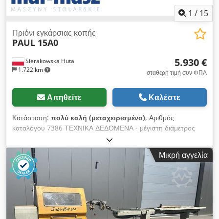
1
/
15
Πριόνι εγκάρσιας κοπής
PAUL 15A0
5.930 €
Sierakowska Huta
1.722 km
σταθερή τιμή συν ΦΠΑ
Αιτηθείτε
Καλέστε
Κατάσταση:
πολύ καλή (μεταχειρισμένο)
, Αριθμός
καταλόγου 7386 ΤΕΧΝΙΚΑ ΔΕΔΟΜΕΝΑ - μέγιστη διάμετρος
δίσκου: 500 mm - διάμετρος άξονα: 30 mm - ο υδραυλικός
σφιγκτήρας λειτουργεί ως κάλυμμα του δίσκου - υδραυλική
Μικρή αγγελία
διαδρομή δίσκου - μέγιστο πλάτος κοπής: 550 mm - 4
κυλινδρικοί ολισθητήρες στην επιφάνεια εργασίας - επάνω
γρανάζι έλξης, οδοντωτός, με πίεση - μέγιστο ύψος κοπής (στη
μέση): 100 mm - κύριος κινητήρας: 5,9 kW - διάμετρος
ακροφυσίων απορρόφησης: 100 mm, 120 mm - διαστάσεις
επιφάνειας εργασίας: 700x630 mm Dodpfszh Igljx Abnjkr -