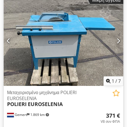
Μικρή αγγελία
Κύρια ισχύς κινητήρα [kW]: 2,9 - Μέγ. ύψος κοπής [mm]: 110
- Μέγ. πλάτος κοπής σε 90° [mm]: 110 - Μέγ. διάμετρος
πριονόδισκου [mm]: 350 - Κλίση δοκού πριονιού έως [°]: 165
- Κλίση δίσκου πριονιού έως [°]: 90 - Τάση [V]: 380 -
Κατανάλωση ρεύματος [A]: 5 - Ασφάλεια [A]: 16 - Ισχύς [kW]:
2,9 - Διαστάσεις μεταφοράς: 1400mm x 1000mm x 1700mm
(μ x π x υ) - Βάρος μεταφοράς [kg]: 200kg - Πακέτα μεταφοράς
[τμχ.]: 1 Οικονομικές πληροφορίες ΦΠΑ: Η αναγραφόμενη τιμή
είναι χωρίς ΦΠΑ ΦΠΑ/Δικαίωμα έκπτωσης ΦΠΑ: Εκπιπτόμενος
ΦΠΑ για επαγγελματίες Djdpezavq Djfx Abnskr Διανομή και
ανταλλαγή δυνατή ανά πάσα στιγμή για όλα τα βιομηχανικά
μηχανήματα Yorick Diebels
1
/
7
Μεταχειρισμένο μηχάνημα POLIERI
EUROSELENIA
POLIERI
EUROSELENIA
371 €
Gemert
1.869 km
VB συν ΦΠΑ