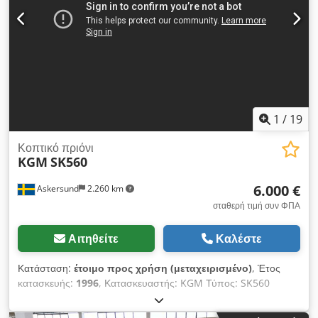
1
/
19
Κοπτικό πριόνι
KGM
SK560
6.000 €
Askersund
2.260 km
σταθερή τιμή συν ΦΠΑ
Αιτηθείτε
Καλέστε
Κατάσταση:
έτοιμο προς χρήση (μεταχειρισμένο)
, Έτος
κατασκευής:
1996
, Κατασκευαστής: KGM Τύπος: SK560
Αριθμός: 96-1600-1 Έτος: 1996 Κόφτης διατομής με μεγάλη
χωρητικότητα κοπής· διαθέτει υδραυλικό σύστημα