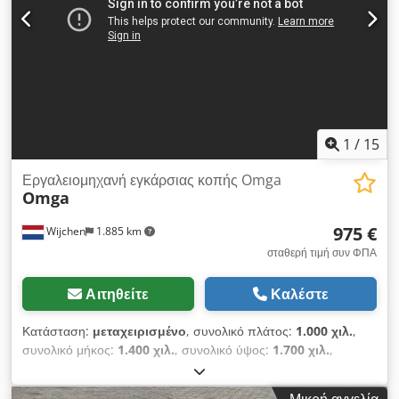
28.900 PLN Καθαρή τιμή: 6.880 EUR με ισοτιμία 4,2 EUR (Οι
τιμές ενδέχεται να αλλάξουν με μεγαλύτερες διακυμάνσεις)
1
/
15
Εργαλειομηχανή εγκάρσιας κοπής Omga
Omga
975 €
Wijchen
1.885 km
σταθερή τιμή συν ΦΠΑ
Αιτηθείτε
Καλέστε
Κατάσταση:
μεταχειρισμένο
, συνολικό πλάτος:
1.000 χιλ.
,
συνολικό μήκος:
1.400 χιλ.
, συνολικό ύψος:
1.700 χιλ.
,
Χρώμα: Γκρι Βάρος: 200 kg - Διαθέσιμη τεκμηρίωση: Όχι -
Διαθέσιμο πιστοποιητικό CE: Όχι - Αριθμός σειράς: 165359 -