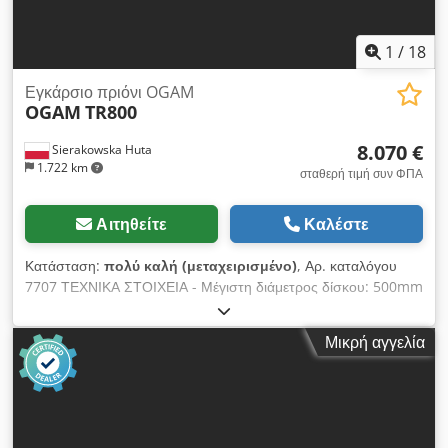
1
/
18
Εγκάρσιο πριόνι OGAM
OGAM
TR800
8.070 €
Sierakowska Huta
1.722 km
σταθερή τιμή συν ΦΠΑ
Αιτηθείτε
Καλέστε
Κατάσταση:
πολύ καλή (μεταχειρισμένο)
, Αρ. καταλόγου
7707 ΤΕΧΝΙΚΑ ΣΤΟΙΧΕΙΑ - Μέγιστη διάμετρος δίσκου: 500mm
- Διάμετρος άξονα: 30mm - Πνευματική σύσφιξη υλικού -
Πνευματική κίνηση δίσκου - Μέγιστο πλάτος κοπής: 800mm -
Μικρή αγγελία
Ύψος κοπής: 135mm - Πνευματικός χειρισμός - Κύριος
κινητήρας: 11kW - Διάμετρος στόμιου απορρόφησης:
2x110mm - Διαστάσεις επιφάνειας εργασίας: 520x1550mm -
Ύψος τραπεζιού από βάση: 810mm - Ρολαριστό τραπέζι
εισαγωγής: - Διαστάσεις Μ/Π/Υ: 2700x720x900mm -