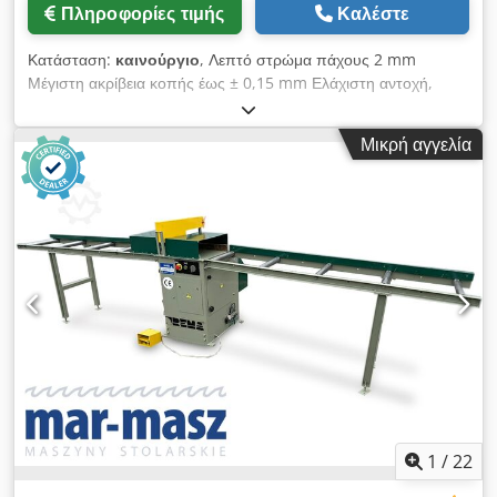
Πληροφορίες τιμής
Καλέστε
Κατάσταση:
καινούργιο
, Λεπτό στρώμα πάχους 2 mm
Μέγιστη ακρίβεια κοπής έως ± 0,15 mm Ελάχιστη αντοχή,
πάχος κοπής από 1,3 mm Ιδανική για κοπή αποξηραμένου και
υγρού ξύλου ή εναλλακτικών υλικών Επιφάνεια του λεπτού
Μικρή αγγελία
στρώματος έτοιμη για κόλληση χωρίς την ανάγκη περαιτέρω
επεξεργασίας Φιλικό χρήστη (0-30 m / min) για την καλύτερη
ποιότητα κοπής και για τη διασφάλιση της ζωής των λεπίδων
Οπτικός αισθητήρας για να ξεκινήσει ο κύκλος κοπής και η
αλλαγή της ταχύτητας Τραπέζιο γείωσης "Flexam" τροφοδοσία
ζώνης για την καλύτερη απόδοση 6 ελαστικό ρελαντί κύλινδροι
ρυθμιζόμενο σε ύψος για άνοιγμα / κλείσιμο για την εξασφάλιση
της καλύτερης πνευματικής πίεσης στο τεμάχιο κατά τη
διάρκεια της τροφοδοσίας και της κοπής Ελαφρύς πνευματικός
τάνυσης της λεπίδας για καλύτερη απόδοση κοπής Κορυφαίοι
και κατώτεροι οδηγοί λεπίδων Chaco που εγγυώνται την
καλύτερη λεπίδα σταθερότητας κατά τη διάρκεια της κοπής
Εσωτερική / εξωτερική λίπανση της λεπίδας για την
απομάκρυνση υπολειμμάτων ρητινών και τσιπ 4 εκχύλιση
1
/
22
σκόνης για τη βελτιστοποίηση της αναρρόφησης σκόνης και