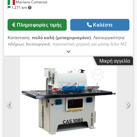
Mariano Comense
1.271 km
Πληροφορίες τιμής
Καλέστε
Κατάσταση:
πολύ καλή (μεταχειρισμένο)
, Λειτουργικότητα:
πλήρως λειτουργικό
, πριονιστική μηχανή για μασίφ ξύλο MZ
PROJECT LC 4000 Djdpezdqxcsfx Abnokr αυτόματη μηχανή
μεταχειρισμένη μηχανή Σήμανση CE: Ναι κοπή άκρων σανιδιών
Μικρή αγγελία
με μηχανοκίνητο οπίσθιο κυλιόμενο μεταφορέα με αυτόματη
λειτουργία στοπ και σταθερό εμπρόσθιο κυλιόμενο μεταφορέα
διαμήκης κοπή δοκών και πλακών μασίφ ξύλου έως 4000 mm.
Βάθος κοπής 1500 mm με αυτόματη προώθηση (CN). Μέγιστο
πλάτος κοπής 1500 mm κατάσταση: εξαιρετική μέγιστο μήκος
κοπής: 4000 mm ισχύς κινητήρα: 15 PS συνολικό βάρος: 3000
kg τάση: 380/50 V