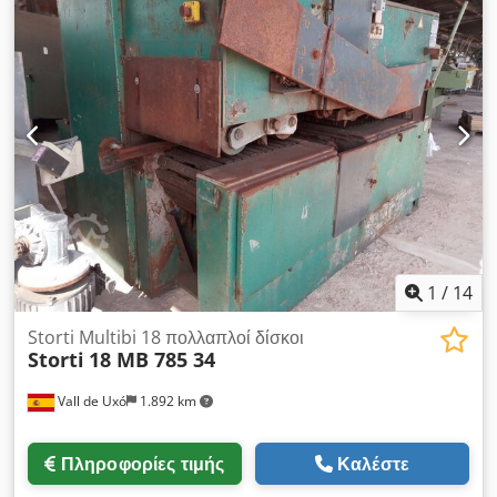
ροής αναρρόφησης αέρα 2000 κυβικά μέτρα/ώρα Djdszqg R
Iopfx Abnokr 45 μέτρα/δευτερόλεπτο Απόδοση με 8
εκτοξευτήρες
1
/
14
Storti Multibi 18 πολλαπλοί δίσκοι
Storti
18 MB 785 34
Vall de Uxó
1.892 km
Πληροφορίες τιμής
Καλέστε