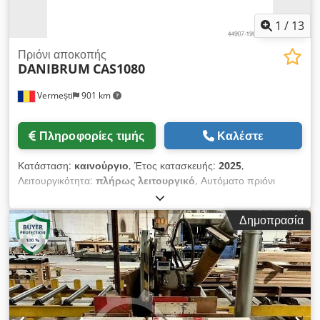
1
/
13
Πριόνι αποκοπής
DANIBRUM
CAS1080
Vermești
901 km
Πληροφορίες τιμής
Καλέστε
Κατάσταση:
καινούργιο
, Έτος κατασκευής:
2025
,
Λειτουργικότητα:
πλήρως λειτουργικό
, Αυτόματο πριόνι
κοπής και κοπής άκρων DANIBRUM CAS1080 – Ταχύτητα,
ακρίβεια και ασφάλεια στην κοπή Το αυτόματο πριόνι κοπής και
Δημοπρασία
συγκόλλησης άκρων DANIBRUM CAS1080 είναι η ιδανική λύση
για την επεξεργασία ξυλείας και ορείχαλκου με υψηλή
απόδοση. Αυτό το στιβαρό και ακριβές μηχάνημα εξασφαλίζει
ευθείες κοπές σε υψηλή ταχύτητα και συνιστάται για χρήστες
που επιθυμούν ευελιξία στη λειτουργία και σταθερά
αποτελέσματα υψηλής ποιότητας. Βασικά πλεονεκτήματα:
Ευελιξία εργασίας για κοπή άκρων και σχίσιμο διαφόρων