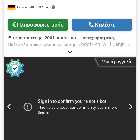
άξονες
Kanzach
1.405 km
Πληροφορίες τιμής
Καλέστε
Έτος κατασκευής:
2001
, κατάσταση:
μεταχειρισμένο
,
Πολλαπλό πριόνι εγκάρσιας κοπής Dkjdpfx Abjiw El Uenjr με
4 πριόνια
Μικρή αγγελία