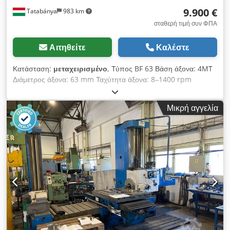
9.900 €
Tatabánya
983 km
σταθερή τιμή συν ΦΠΑ
Αιτηθείτε
Καλέστε
Κατάσταση:
μεταχειρισμένο
, Τύπος BF 63 Βάση άξονα: 4MT
Διάμετρος άξονα: 63 mm Ταχύτητα άξονα: 8–1400 rpm
Μέγεθος τραπεζιού: 900 x 710 mm Διαδρομή διάτρησης: 560
mm Dsdpfx Acswrpy Rjqjkr Φόρτιση τραπεζιού: 2000 kg
Μικρή αγγελία
Περιστρεφόμενο τραπέζι: 360 μοίρες