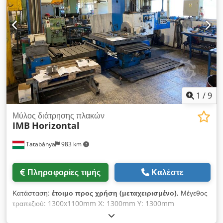
1
/
9
Μύλος διάτρησης πλακών
IMB
Horizontal
Tatabánya
983 km
Πληροφορίες τιμής
Καλέστε
Κατάσταση:
έτοιμο προς χρήση (μεταχειρισμένο)
, Μέγεθος
τραπεζιού: 1300x1100mm Χ: 1300mm Y: 1300mm
Εγκεφαλική διαδρομή ατράκτου 500 mm ΚΆΤΩ ΑΠΌ ΆΧΥΡΟ !!!