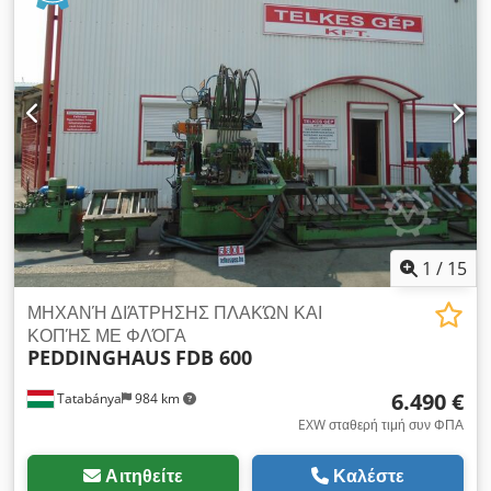
cm2 Διαδρομή άξονα: 90 mm Διάμετρος στήλης: 98 mm
Απόσταση από τη στήλη έως το κέντρο του άξονα: 201 mm
Διαστάσεις τραπεζιού: 350 x 250 mm Ταχύτητα άξονα:
255/380/420/560/630/660/950/990/1090/2380/2590/3850
στροφές ανά λεπτό Ισχύς κινητήρα: 0,55 Kw Συνολικές
διαστάσεις: 400 x 750 x 1700 mm (ύψος) Βάρος: 170 kg
Dkodpfjzp Exzsx Acqor
1
/
15
ΜΗΧΑΝΉ ΔΙΆΤΡΗΣΗΣ ΠΛΑΚΏΝ ΚΑΙ
ΚΟΠΉΣ ΜΕ ΦΛΌΓΑ
PEDDINGHAUS
FDB 600
6.490 €
Tatabánya
984 km
EXW σταθερή τιμή συν ΦΠΑ
Αιτηθείτε
Καλέστε