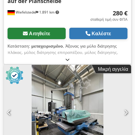
auf der Planscheibe
280 €
Wiefelstede
1.891 km
σταθερή τιμή συν ΦΠΑ
Αιτηθείτε
Καλέστε
Κατάσταση:
μεταχειρισμένο
, Άξονας για μύλο διάτρησης
πλάκας, μύλος διάτρησης επιτραπέζιου, μύλος διάτρησης,
μηχανή άλεσης, πένα, διάτρηση κεφαλής, Άξονας
αντικατάστασης -Σύκτρα SK50 για: βίδωμα στην πρόσοψη
Μικρή αγγελία
-Ρύθμιση: SK50 -Διαστάσεις: 220/220 / H160 mm -Βάρος: 20
kg Dodsd Ac Ipspfx Acqokr