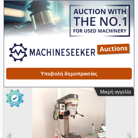
Dsdpfx Acsh E Dnhjqokr
Υποβολή δημοπρασίας
Μικρή αγγελία