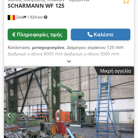
SCHARMANN
WF 125
Zele
1.924 km
Πληροφορίες τιμής
Καλέστε
Κατάσταση:
μεταχειρισμένο
, Διάμετρος ατράκτου 125 mm
Διαδρομή x-άξονα 8000 mm Διαδρομή y-άξονα 3000 mm
Διάμετρος οπής ατράκτου 240 mm w-άξονας 1650 mm
Συνολική ισχύς . kW Περιλαμβάνει: Κωνικότητα ατράκτου 240
Μικρή αγγελία
(Κώνος ISA60) Δευτερεύων άτρακτος 125 mm (Κώνος Metric
80) Κεφαλή περιστροφής Ø 1.000 mm Dsdpfjyuqkuox Acqokr
Στροφές ανά λεπτό 1-55 (απείρως μεταβαλλόμενες) Διαδρομή
εργαλειοφορέα κεφαλής περιστροφής 380 mm Αντιστήριγμα Τα
τεχνικά δεδομένα προέρχονται από τον κατασκευαστή ή τον
χειριστή και ως εκ τούτου είναι μη δεσμευτικά για εμάς.
Διατηρούμε το δικαίωμα ενδιάμεσης πώλησης. Ισχύουν
αποκλειστικά οι γενικοί όροι πώλησης και συναλλαγών μας.
Σχετικά με εμάς Περισσότερα από 400 ιδιόκτητες μηχανές σε
απόθεμα πάνω από 15.000 m² αποθηκευτικού χώρου,
γερανός ανύψωσης 70 τόνων πάνω από 10.000 είδη