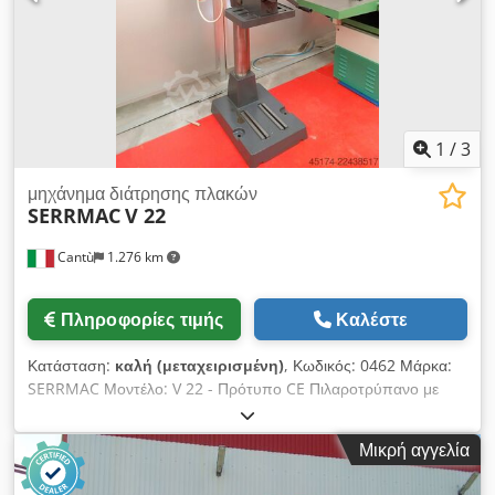
1
/
3
μηχάνημα διάτρησης πλακών
SERRMAC
V 22
Cantù
1.276 km
Πληροφορίες τιμής
Καλέστε
Κατάσταση:
καλή (μεταχειρισμένη)
, Κωδικός: 0462 Μάρκα:
SERRMAC Μοντέλο: V 22 - Πρότυπο CE Πιλαροτρύπανο με
περιστρεφόμενη τράπεζα, κατάλληλο για μηχανουργεία,
εργαστήρια, ξυλουργεία και άλλες εφαρμογές - Πρότυπο CE
Μικρή αγγελία
Τεχνικά χαρακτηριστικά: Ανθεκτική κατασκευή Ικανότητα
διάτρησης σε χάλυβα, διάμετρος 22 mm Κωνικότητα άξονα: