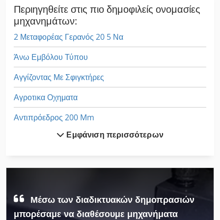
Περιηγηθείτε στις πιο δημοφιλείς ονομασίες
μηχανημάτων:
2 Μεταφορέας Γερανός 20 5 Να
Άνω Εμβόλου Τύπου
Αγγίζοντας Με Σφιγκτήρες
Αγροτικα Οχηματα
Αντιπρόεδρος 200 Mm
Εμφάνιση περισσότερων
Βραχίονα Του Γερανού Για Περονοφόρα Οχήματα
Γάντζους Γερανού
Γερανοι
Γερανός
Μέσω των διαδικτυακών δημοπρασιών
μπορέσαμε να διαθέσουμε μηχανήματα
Γερανός Σιδηροδρομικού