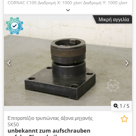
CORNAC C100 Διαδρομή Χ: 1000 χλστ Διαδρομή Υ: 1000 χλστ
βοηθήματα σύσφιξης, 1 γωνία σύσφιξης και πλάκες κ.λπ.
Διαδρομή Z: 1260 χλστ Σταθερό τραπέζι Κώνος: SA 50 Άξονας:
Ø 100 mm Έξοδος άξονα: 550 mm Περιστροφή: από 10 έως
Μικρή αγγελία
1250 σ.α.λ Μέγεθος τραπεζιού: 1550 x 980 mm Πλάκα
επιφανείας: Ø 520 mm Κινητήρας άξονα: 9,5 kW Κλίμακα 3
άξονες HEIDENHAIN Αυτόματες τροφοδοσίες: X - Y - Z
Παρέχεται με ένα σετ κώνων Τάση: 380 V Διαστάσεις (Μ x Π x
Υ): 4500 x 2100 x 2450 mm Βάρος: περίπου 8 T Dkedpfxjzmx
Nzs Acqjr
1
/
5
Επιτραπέζιο τρυπώντας άξονα μηχανής
SK50
unbekannt
zum aufschrauben