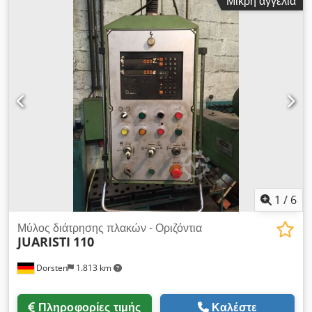
Μικρή αγγελία
Διαδρομή ράμ (mm): 500 Περιλαμβάνει: Κάθετη κεφαλή ISO 50
Ψηφιακή ένδειξη 4 αξόνων (D.R.O.) Μεταλλικά καλύμματα
οδηγών Κονσόλα χειρισμού με εκκρεμές Τα τεχνικά στοιχεία
προέρχονται από τον κατασκευαστή ή τον χειριστή και δεν είναι
δεσμευτικά για εμάς. Διατηρούμε το δικαίωμα ενδιάμεσης
πώλησης. Ισχύουν αποκλειστικά οι όροι και προϋποθέσεις
πώλησης της εταιρείας μας. Djdpoyqtxyofx Acqjkr Σχετικά με
εμάς Περισσότερα από 400 μηχανήματα σε δικό μας απόθεμα
Πάνω από 15.000 m² αποθηκευτικός χώρος, χωρητικότητα
γερανού 70 τόνων Πάνω από 10.000 είδη εξαρτημάτων για το
εργαστήριό σας Επιθυμείτε να πουλήσετε μηχανήματα,
γραμμές παραγωγής ή την επιχείρησή σας; Επικοινωνήστε μαζί
μας. Περισσότερες προσφορές θα βρείτε στην ιστοσελίδα μας.
Επισκέψεις είναι δυνατές κατόπιν συνεννόησης.
1
/
6
Ανυπομονούμε για την επίσκεψή σας. Η ομάδα Markus Hirsch
Μύλος διάτρησης πλακών - Οριζόντια
JUARISTI
110
Dorsten
1.813 km
Πληροφορίες τιμής
Καλέστε