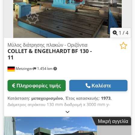
1
/
4
Μύλος διάτρησης πλακών - Οριζόντια
COLLET & ENGELHARDT
BF 130 -
11
Metzingen
1.454 km
Πληροφορίες τιμής
Καλέστε
Κατάσταση:
μεταχειρισμένο
, Έτος κατασκευής:
1973
,
Διάμετρος ατράκτου 130 mm διαδρομή x 3000 mm y-
διαδρομή 2000 mm Συνολική απαίτηση ισχύος 4,5 kW Βάρος
μηχανήματος περίπου 30 τόνοι Διάμετρος ατράκτου διάτρησης
Μικρή αγγελία
130 mm Υποδοχή ατράκτου 50 SK Εύρος εργασίας: x - στήλη
κατά μήκος 3.000 mm y - Κατακόρυφη κεφαλή 2.000 mm z -