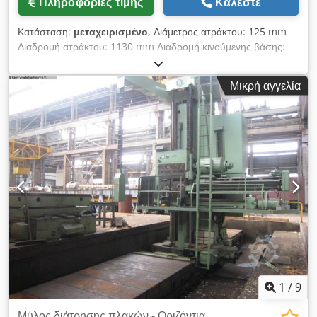
Πληροφορίες τιμής
Καλέστε
Κατάσταση:
μεταχειρισμένο
, Διάμετρος ατράκτου: 125 mm
Διαδρομή ατράκτου: 1130 mm Διαδρομή κινούμενης βάσης:
6000 mm Εγκάρσια κίνηση κεφαλής ατράκτου: 1700 mm
Διαδρομή βάση σε σταυροτραπέζι: 400 mm Ταχύτητες
Μικρή αγγελία
ατράκτου (τροχαλία): 2,24 - 450 στροφές/λεπτό (27 βήματα)
Τάση: 380 V Συνολική απαιτούμενη ισχύς: 14 kW Τα τεχνικά
δεδομένα προέρχονται από τον κατασκευαστή ή/και τον
χρήστη και συνεπώς δεν δεσμεύουν εμάς. Επιφυλασσόμαστε
για ενδιάμεση πώληση. Ισχύουν αποκλειστικά οι όροι και
προϋποθέσεις πώλησής μας. Σχετικά με εμάς: Πάνω από 400
δικά μας μηχανήματα στην αποθήκη Περισσότερα από 15.000
τ.μ. αποθηκευτικών χώρων, γερανοχωρητικότητα 70 t Πάνω
από 10.000 είδη εξοπλισμού για το εργαστήριό σας Εάν θέλετε
να πουλήσετε μηχανήματα, γραμμές παραγωγής ή την
επιχείρησή σας, επικοινωνήστε μαζί μας. Περισσότερες
προσφορές θα βρείτε στην ιστοσελίδα μας. Επισκέψεις
πραγματοποιούνται κατόπιν συνεννόησης. Σας περιμένουμε! Η
ομάδα Markus Hirsch Dkodpeyuqc Rjfx Acqor
1
/
9
Μύλος διάτρησης πλακών - Οριζόντια