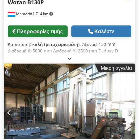
Wotan
B130P
Mamer
1.714 km
Πληροφορίες τιμής
Καλέστε
Κατάσταση:
καλή (μεταχειρισμένη)
, Άξονας: 130 mm
Διαδρομή X: 5000 mm Διαδρομή Y: 2500 mm Dsdpsy D
Tvgofx Acqskr Διαδρομή Z: 1000 mm Περιστρεφόμενο
τραπέζι: 2000 x 2500 mm, περίπου 30 τόνοι Με πλάκα
Μικρή αγγελία
πρόσοψης Κάθετη κεφαλή Ορισμένα εργαλεία Χωρίς τραπέζι με
πλάκες