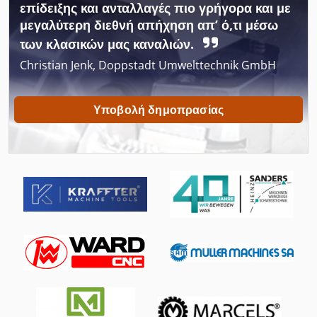
επίδειξης και ανταλλαγές πιο γρήγορα και με
μεγαλύτερη διεθνή απήχηση απ’ ό,τι μέσω
Γερανός-Αθήνα
των κλασικών μας καναλιών.
Διαμήκη Και Εγκάρσια Χάριτος 3022
Christian Jenk, Doppstadt Umwelttechnik GmbH
Είδα Άξονα Διαμέτρου 30 Mm
Υποβολή δημοπρασίας
Επιτραπέζιο Πριόνι Με Ολισθαίνουσα Τράπεζα
Ερπυστριοφόροι Γερανοί
Θραυστήρας Με Σιαγόνες
Κατασκευών Και Κατεδαφίσεων
Μέγγενη 200 Mm Μηχανήματος
Πλάκα Γάντζο 1000 Kg Έως 70 Mm
Τα Τηγανητά
Τοίχος Γυρίζοντας Γερανός