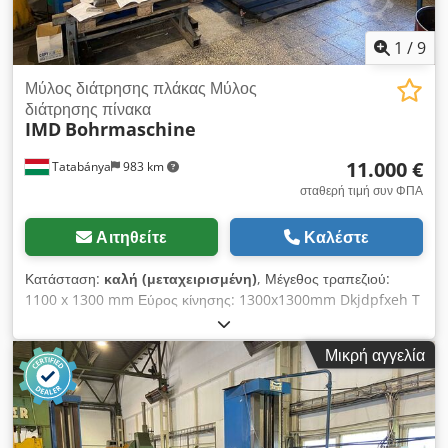
1
/
9
Μύλος διάτρησης πλάκας Μύλος
διάτρησης πίνακα
IMD
Bohrmaschine
11.000 €
Tatabánya
983 km
σταθερή τιμή συν ΦΠΑ
Αιτηθείτε
Καλέστε
Κατάσταση:
καλή (μεταχειρισμένη)
, Μέγεθος τραπεζιού:
1100 x 1300 mm Εύρος κίνησης: 1300x1300mm Dkjdpfxeh T
T Aqs Acqer Κίνηση ατράκτου: 500mm
Μικρή αγγελία