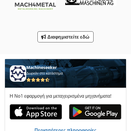
Τρέιλερ Γερανοί
Υποστήριγμα-Με Άξονα
Φορτηγό Με Γερανό
Διαφημιστείτε εδώ
Όλα Τα
Machineseeker
Δωρεάν στο κατάστημα
Η Νο1 εφαρμογή για μεταχειρισμένα μηχανήματα!
Περισσότερες πληροφορίες