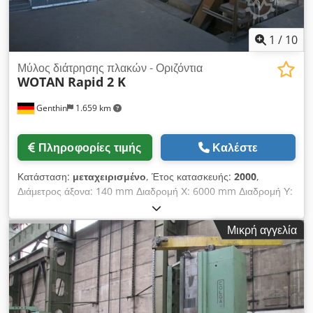
1
/
10
Μύλος διάτρησης πλακών - Οριζόντια
WOTAN
Rapid 2 K
Genthin
1.659 km
Πληροφορίες τιμής
Καλέστε
Κατάσταση:
μεταχειρισμένο
, Έτος κατασκευής:
2000
,
Διάμετρος άξονα: 140 mm Διαδρομή Χ: 6000 mm Διαδρομή Υ:
2500 mm Διαδρομή Z: 800 mm Διαδρομή W: 700 mm Ταχεία
μεταφορά: 10 m/min Υποδοχή άξονα: ISO 50 Έλεγχος:
Μικρή αγγελία
Heidenhain ITNC 430 Επιφάνεια πλάκας: 3500x2500 mm
Περιστρεφόμενο τραπέζι γεώτρησης: Rottler Τύπος:
DVT200/2500 30NC 2000 Djdpfxjy Sui Ro Acqokr Διαστάσεις
τραπεζιού: 2500x2000 mm Φορτίο τραπεζιού: 30 t Μετακίνηση
τραπεζιού: 700 mm Περιστροφή τραπεζιού: 360° Ράγες Τ (T-
slots) – Πλάτος: 28/50 mm Ράγες Τ – Απόσταση: 170 mm