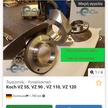
κατάλληλα για τη σειρά Doppstadt AK: 430, 435, 510, 535,
Μικρή αγγελία
560, 635, 640 κ.ά. - ΥΨΗΛΟΤΑΤΗ ΠΟΙΟΤΗΤΑ - Διαφορετικές
διατρήσεις - Σύντομοι χρόνοι παράδοσης Επίσης διαθέσιμα
πολλά ακόμη ανταλλακτικά σε απόθεμα: - Πίσω κοσκινιστήρια -
Πίσω πόρτες - Διάφορες πλάκες κρούσης - Πλάκες φθοράς -
Ταινίες ξυστρών πυθμένα - Σφύρες - Βάσεις σφύρας - ... ΚΑΙ
ΠΟΛΛΑ ΑΚΟΜΑ!
1
/
4
Τεμαχιστής - Ανταλλακτικά
Koch
VZ 55, VZ 90 , VZ 110, VZ 120
Dortmund
1.780 km