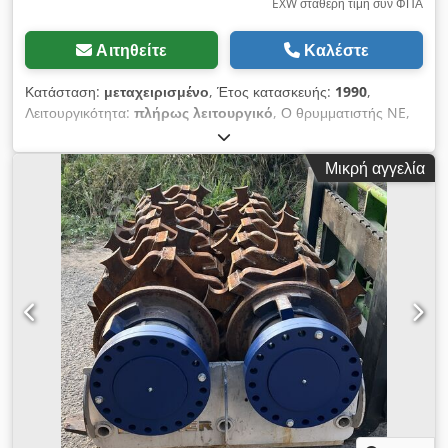
EXW σταθερή τιμή συν ΦΠΑ
Αιτηθείτε
Καλέστε
Κατάσταση:
μεταχειρισμένο
, Έτος κατασκευής:
1990
,
Λειτουργικότητα:
πλήρως λειτουργικό
, Ο θρυμματιστής NE,
κατασκευής 1990, βρίσκεται κοντά στη Βιέννη. Είναι πλήρως
λειτουργικός και μπορεί να αποσυναρμολογηθεί και να
Μικρή αγγελία
παραληφθεί από τον αγοραστή. - Μεταφορικός ιμάντας -
Μαγνητικός διαχωριστής Djdozp Hvujpfx Amrock -
Μεταφορικός ιμάντας Niro - Κινητήρας 50kW - Περισσότερες
από 200 ανταλλακτικές λεπίδες για τον θρυμματιστή - Διάφορα
κόσκινα