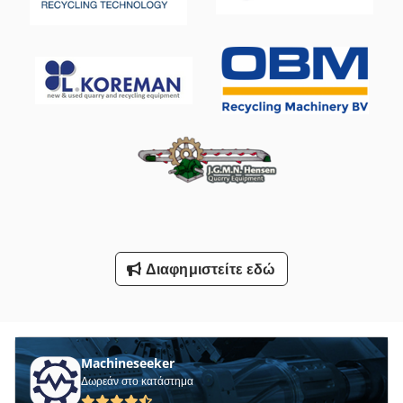
Στρώνοντας Με Άμμο Φραγμό Με Εκχύλιση
Συσκευές Καθαρισμού Με Ξηρό Ατμό
Τησ Ογαπ
Υδραυλική Αντλία Χειρός Με Κύλινδρο
Υποστήριγμα-Με Άξονα
Φορτηγό Με Γερανό
Χαρτί Και Ύφασμα Τύπου
Διαφημιστείτε εδώ
Όλα Τα
Machineseeker
Δωρεάν στο κατάστημα