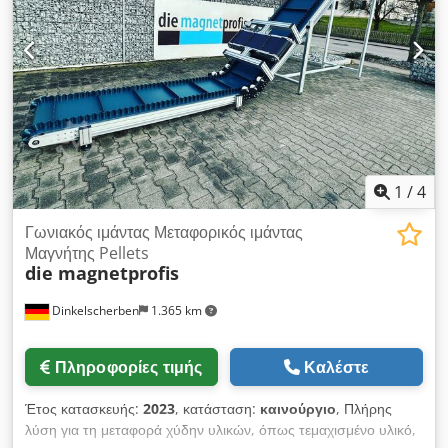
πραγματοποιείται με αποκλεισμό οποιασδήποτε εγγύησης και
ευθύνης. • Δεν γίνεται επιστροφή ή επαναδιαπραγμάτευση. •
Επιφυλάσσεται το δικαίωμα ενδιάμεσης πώλησης. Όλες οι
πληροφορίες παρέχονται χωρίς εγγύηση. Ο πωλητής δεν φέρει
καμία ευθύνη για τυχόν λάθη, ελλείψεις ή αλλαγές στις
πληροφορίες. Η πώληση πραγματοποιείται αποκλειστικά υπό
την επιφύλαξη ενδιάμεσης πώλησης.
1
/
4
Γωνιακός ιμάντας Μεταφορικός ιμάντας
Μαγνήτης Pellets
die magnetprofis
Dinkelscherben
1.365 km
Πληροφορίες τιμής
Καλέστε
Έτος κατασκευής:
2023
, κατάσταση:
καινούργιο
, Πλήρης
λύση για τη μεταφορά χύδην υλικών, όπως τεμαχισμένο υλικό,