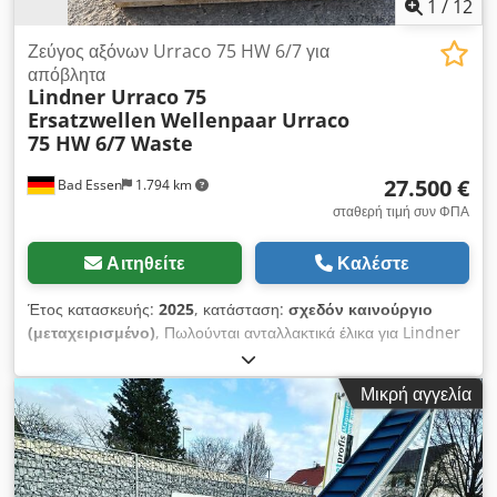
1
/
12
Ζεύγος αξόνων Urraco 75 HW 6/7 για
απόβλητα
Lindner Urraco 75
Ersatzwellen
Wellenpaar Urraco
75 HW 6/7 Waste
27.500 €
Bad Essen
1.794 km
σταθερή τιμή συν ΦΠΑ
Αιτηθείτε
Καλέστε
Έτος κατασκευής:
2025
, κατάσταση:
σχεδόν καινούργιο
(μεταχειρισμένο)
, Πωλούνται ανταλλακτικά έλικα για Lindner
Urraco 75 Dedpjzphiiefx Amrsck Προς πώληση, υψηλής
ποιότητας ανταλλακτικά έλικα για έναν θρυμματιστή Lindner
Μικρή αγγελία
Urraco 75. – Πεδίο εφαρμογής: παλιά ξυλεία, οικιακά και
επαγγελματικά απόβλητα – Κατάσταση: σαν καινούργιο / πολύ
καλή κατάσταση Εκτέλεση: αυθεντικά έλικα Lindner, όχι
αντίγραφα Τα έλικα είναι άμεσα έτοιμα για χρήση. Η τιμή
αναφέρεται σε καθαρή τιμή. Σημειώσεις: • Η πώληση