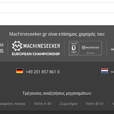
Machineseeker.gr είναι επίσημος χορηγός του:
+49 201 857 861 0
+
Τρέχουσες αναζητήσεις μηχανημάτων:
ισίματος πέτρας
Volvo A 40
Ζυμωτήρια
Volvo Bl 61