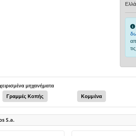
Ελλά
δω
απ
τι
χειρισμένα μηχανήματα
Γραμμές Κοπής
Κομμένα
s S.a.