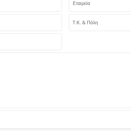
Εταιρεία
Τ.Κ. & Πόλη