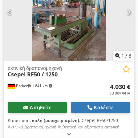
με καλή πίστη, αλλά η ακρίβεια δεν μπορεί να εγγυηθεί. Ως εκ
τούτου, δεν αποτελούν δεσμευτική δήλωση ή όρους
σύμβασης. Σας συνιστούμε να ελέγξετε όλες τις σημαντικές
λεπτομέρειες.
1
/
8
ακτινική δραπανομηχανή
Csepel
RF50 / 1250
4.030 €
Borken
1.841 km
VB συν ΦΠΑ
Αιτηθείτε
Καλέστε
Κατάσταση:
καλή (μεταχειρισμένη)
, Csepel RF50/1250
Ακτινική Δραπανομηχανή Ανθεκτική και αξιόπιστη ακτινική
δραπανομηχανή από τον ποιοτικό κατασκευαστή „Csepel“,