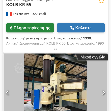
KOLB
KR 55
Ensisheim
1.522 km
Πληροφορίες τιμής
Καλέστε
Κατάσταση:
μεταχειρισμένο
, Έτος κατασκευής:
1990
,
Ακτινική Δραπανομηχανή KOLB KR 55 Έτος κατασκευής: 1990
Διάμετρος άξονα: 80 mm Κώνος: CM5 Έξοδος άξονα: 400 mm
Στροφές: 18 έως 2000 σ.α.λ. Διαστάσεις τραπεζιού: 1800 x
Μικρή αγγελία
1000 mm Διαδρομή βραχίονα: 1250 mm Dodpjzmx Abjfx Ai
Uokr Αυτόματη καθοδική κίνηση Αυτόματη ανύψωση με βάση
τη ρύθμιση στο 0 Μέγιστη απόσταση μύτης άξονα/τραπέζι:
1500 mm Ελάχιστη απόσταση μύτης άξονα/τραπέζι: 800 mm
Διάμετρος κολώνας: 315 mm Δυνατότητα τρυπήματος/
σπειρώματος Περιστροφή 360° Δυνατότητα αισθητηριακής
διάτρησης Αυτόματο κιβώτιο ταχυτήτων Λίπανση Υδραυλική
σύσφιξη Τάση: 380 V Διαστάσεις (Μ x Π x Υ): 2900 x 1100 x
3060 mm Βάρος: περίπου 5 T