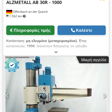
ALZMETALL
AB 30R - 1000
Offenbach an der Queich
1.562 km
Πληροφορίες τιμής
Καλέστε
Κατάσταση:
μη ελεγμένο (μεταχειρισμένο)
, Έτος
κατασκευής:
1996
, Ικανότητα διάτρησης σε χάλυβα
(διάμετρος): 32 mm Κώνος Morse: MK 4 Βάση: 1700 x 700
mm Dksdpjzb Raijfx Ai Ujr Τροφοδοσία: 4 m/min Βάρος
Μικρή αγγελία
μηχανήματος: περ. 1,5 t Απαιτούμενος χώρος: περ. 1800 x
1200 x 2480 mm