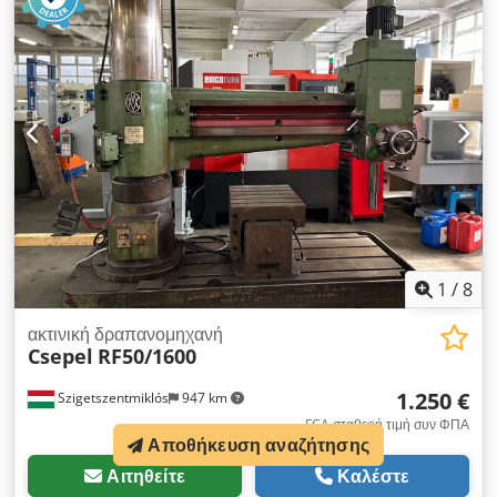
ελάχιστη ακτίνα διάτρησης 425-1400 mm Dedszbu Udspfx Ai
Uokr Διάμετρος κολώνας 300 mm Απόσταση άξονα /
επιφάνεια στερέωσης μέγ. 300-1320 mm Κάθετη ρύθμιση
βραχίονα 710 mm Βασική πλάκα 1200 x 640 mm Περιοχή
περιστροφής βραχίονα 360 μοίρες Απαιτούμενος χώρος περ.
2200 x 760 x 2700 mm Βάρος – σύστημα παλέτας 2600 kg
1
/
8
ακτινική δραπανομηχανή
Csepel
RF50/1600
1.250 €
Szigetszentmiklós
947 km
FCA σταθερή τιμή συν ΦΠΑ
Αποθήκευση αναζήτησης
Αιτηθείτε
Καλέστε