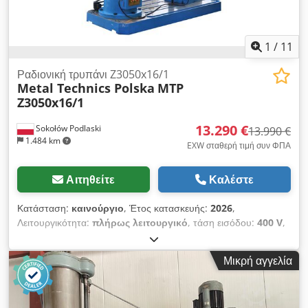
1
/
11
Ραδιονική τρυπάνι Z3050x16/1
Metal Technics Polska
MTP
Z3050x16/1
13.290 €
Sokołów Podlaski
13.990 €
1.484 km
EXW σταθερή τιμή συν ΦΠΑ
Αιτηθείτε
Καλέστε
Κατάσταση:
καινούργιο
, Έτος κατασκευής:
2026
,
Λειτουργικότητα:
πλήρως λειτουργικό
, τάση εισόδου:
400 V
,
τύπος ενεργοποίησης:
ηλεκτρικός
, μέγιστη ταχύτητα
περιστροφής:
1.700 στρ./λ.
, ταχύτητα περιστροφής (ελάχ.):
25
Μικρή αγγελία
στρ./λ.
, συνολικό πλάτος:
1.070 χιλ.
, συνολικό μήκος:
2.500
χιλ.
, συνολικό ύψος:
2.840 χιλ.
, πλάτος τραπεζιού:
630 χιλ.
,
μήκος τραπεζιού:
800 χιλ.
, συνολικό βάρος:
3.500 κιλ
,