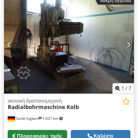
Μικρή αγγελία
κολώνας: Ø 320 mm Μέγιστη απόσταση μύτης άξονα/τραπέζι:
1800 mm Ελάχιστη απόσταση μύτης άξονα/τραπέζι: 1200 mm
Χρήσιμες διαστάσεις τραπεζιού: 1700 x 1000 mm Αντίκεντρο
CM5 Dkodpfx Aiozmxzqe Uor Υδραυλικό σύστημα σύσφιξης
τραπεζιού + βραχίονα + κολώνας Αυτόματη πρόωση μη
λειτουργική Αντλία λιπαντικού Τάση: 380 V Διαστάσεις (Μ x Π x
Υ): 2400 x 1200 x 3200 mm Βάρος: περ. 4 t
1
/
7
ακτινική δραπανομηχανή
Radialbohrmaschine
Kolb
Sankt Ingbert
1.627 km
Πληροφορίες τιμής
Καλέστε