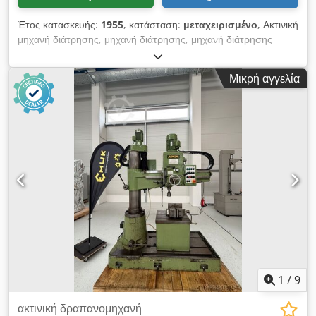
Έτος κατασκευής:
1955
, κατάσταση:
μεταχειρισμένο
, Ακτινική
μηχανή διάτρησης, μηχανή διάτρησης, μηχανή διάτρησης
ακτίνων -Εκταση: 2055 mm -max. Απόσταση από το τραπέζι
της μηχανής έως την τοποθέτηση της ατράκτου: 1700 mm
Μικρή αγγελία
-Κατάλληλη τοποθέτηση: MK5 -Ισχύς κινητήρα: 7,5 kW
Dkedpjd Enr Ijfx Ai Uor -ταχύτητες: 11,2-1400 στροφές ανά
λεπτό -Στήλες: Ø 450 mm -διαδρομή ατράκτου: 540 mm
-συσκευή κοπής νήματος -αυτόματη τροφοδοσία: 0,037-2,0
mm/rev -επιφάνεια σύσφιξης: 920 x 1600 mm -διαστάσεις:
2580/1110/H3450 mm -Βάρος: 6465 kg
1
/
9
ακτινική δραπανομηχανή