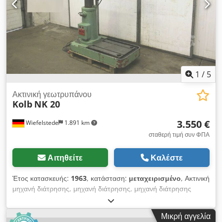
1
/
5
Ακτινική γεωτρυπάνου
Kolb
NK 20
3.550 €
Wiefelstede
1.891 km
σταθερή τιμή συν ΦΠΑ
Αιτηθείτε
Καλέστε
Έτος κατασκευής:
1963
, κατάσταση:
μεταχειρισμένο
, Ακτινική
μηχανή διάτρησης, μηχανή διάτρησης, μηχανή διάτρησης
βραχίονα, μηχανή διάτρησης γενικής χρήσης, μηχανή άλεσης
-Προβολή: 645 mm -Taper mount: MK3 -Speeds: 95 - 1050
Μικρή αγγελία
rpm -Cumns: Ø 190 mm -Spindle stroke: 195 mm -