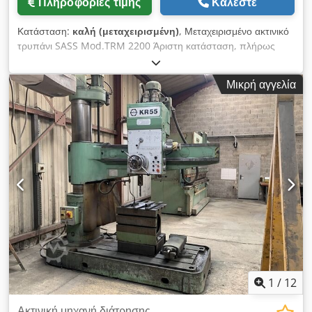
Πληροφορίες τιμής
Καλέστε
ταχυτήτων μπορούν να στερεωθούν ταυτόχρονα με το πάτημα
ενός κουμπιού. Βασικός εξοπλισμός: - Συσκευή βιδώματος -
Κατάσταση:
καλή (μεταχειρισμένη)
, Μεταχειρισμένο ακτινικό
Συσκευή ψυκτικού υγρού με αντλία - Φως μηχανής - Τραπέζι
τρυπάνι SASS Mod.TRM 2200 Άριστη κατάσταση, πλήρως
κύβου 635 x 520 x 420 mm - Εργαλεία λειτουργίας σε κουτί -
λειτουργικό. Dkedpfx Aieikqz Sj Uor Παρεχόμενος κύβος
Οδηγίες λειτουργίας και κατάλογος ανταλλακτικών -
Μέγιστη διάμετρος τρυπανιού από συμπαγή χυτοσίδηρο 20-22
Μικρή αγγελία
Προστατευτική διάταξη για την άτρακτο - CE
100 mm Μέγιστη διάμετρος τρυπανιού από συμπαγή χάλυβα
R=60 80 mm Διάμετρος τσοκ άξονα 102 mm Κωνικότητα
άξονα 6 Κατακόρυφη διαδρομή της ατράκτου 500 mm
Ταχύτητα περιστροφής 32 Τιμές ταχύτητας ατράκτου με
κινητήρα 50 Hz - rpm 18 ÷ 1600 Αυτόματες τροφοδοσίες
Μέγιστη εμβέλεια από την άκρη της στήλης έως τον άξονα της
ατράκτου 2230 mm Ελάχιστη και μέγιστη ακτίνα διάτρησης
660 ÷ 2505 mm Μετατόπιση κεφαλής στο βραχίονα 1845 mm
Μετατόπιση κάθετου βραχίονα 1040 mm Διάμετρος στήλης
550 mm Ύψος στήλης με κινητήρα 3720 mm Ύψος πλάκας
βάσης 260 mm Ύψος πλάκας βάσης 2490 x 1230 mm
Κινητήρας ατράκτου 11 HP Βάρος 9000 kg
1
/
12
Ακτινική μηχανή διάτρησης