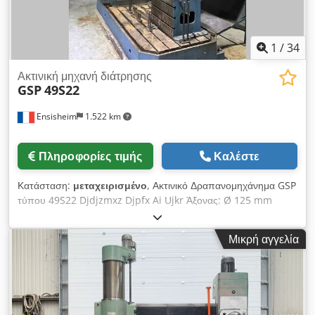
1
/
34
Ακτινική μηχανή διάτρησης
GSP
49S22
Ensisheim
1.522 km
Πληροφορίες τιμής
Καλέστε
Κατάσταση:
μεταχειρισμένο
, Ακτινικό Δραπανομηχάνημα GSP
τύπου 49S22 Djdjzmxz Djpfx Ai Ujkr Άξονας: Ø 125 mm
Κώνος: CM6 Έξοδος άξονα: 600 mm Ταχύτητα άξονα: 17 έως
1050 στροφές/λεπτό Διαδρομή βραχίονα: 1800 mm Μέγιστη
Μικρή αγγελία
διαδρομή κολώνας: 1800 mm Διάμετρος κολώνας: Ø 600 mm
Συνολικό ύψος κολώνας: 3000 mm Ισχύς άξονα: 11 kW
Λειτουργία διάτρησης/κοχλίωσης Μηχανικό κλείδωμα κολώνας
Υδραυλικό κλείδωμα καροτσιού Αυτόματη καθοδική κίνηση
Παραδίδεται με έναν κύβο Διαστάσεις κύβου: Μ 800 x Π 560 x