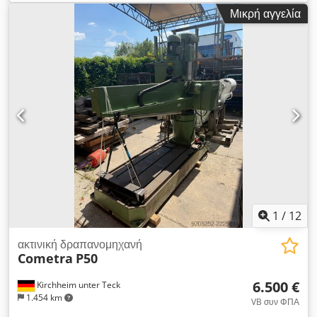
μοντέλο RF50/1250. Το μηχάνημα διακρίνεται για την στιβαρή
Μικρή αγγελία
κατασκευή του και είναι ιδανικό για εργαστήρια μεταλλικών
κατασκευών, συνεργεία ή απαιτητικούς οικιακούς τεχνίτες.
Τεχνικά χαρακτηριστικά (σύμφωνα με την πινακίδα τύπου):
Κατασκευαστής: Csepel (Βουδαπέστη) Τύπος: RF50 / 1250
Τύπος ρεύματος: 3~ (Τριφασικό / 380 V) Djdpozninwsfx Ai
Uskr Συχνότητα: 50 Hz Τάση ελέγχου: 220 V Λειτουργικό
ρεύμα: 10 A Απαιτούμενη προστασία: 16 A (με αργή
αντίδραση) Περισσότερα προϊόντα – καινούργια και
μεταχειρισμένα – μπορείτε να βρείτε στο ηλεκτρονικό μας
κατάστημα! Διεθνή έξοδα αποστολής κατόπιν αιτήματος!
1
/
12
ακτινική δραπανομηχανή
Cometra
P50
6.500 €
Kirchheim unter Teck
1.454 km
VB συν ΦΠΑ