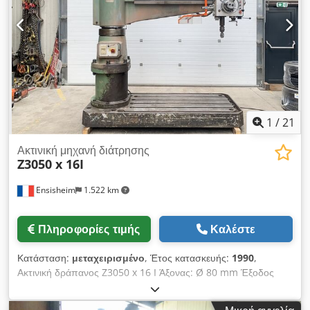
Υ 600 mm Διαστάσεις τραπεζιού: Μ 3300 x Π 1400 x Υ 320
mm Τάση: 380 V Βάρος: 12 Τ
1
/
21
Ακτινική μηχανή διάτρησης
Z3050 x 16I
Ensisheim
1.522 km
Πληροφορίες τιμής
Καλέστε
Κατάσταση:
μεταχειρισμένο
, Έτος κατασκευής:
1990
,
Ακτινική δράπανος Z3050 x 16 I Άξονας: Ø 80 mm Έξοδος
άξονα: 300 mm Στροφές άξονα: 25 έως 2000 σ.α.λ. Διαδρομή
βραχίονα: 1600 mm Έτος κατασκευής: 1990 Διάμετρος