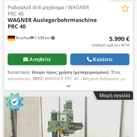
Ραδιοαλυδ drill μηχάνημα / WAGNER
PRC 40
WAGNER
Auslegerbohrmaschine
PRC 40
5.990 €
Bruchsal
1.538 km
σταθερή τιμή συν ΦΠΑ
Αιτηθείτε
Καλέστε
Κατάσταση:
έτοιμο προς χρήση (μεταχειρισμένο)
, Έτος
κατασκευής:
2012
, WAGNER PRC 40 – Μηχανή διάτρησης με
βραχίονα / ακτινική μηχανή διάτρησης -Έτος κατασκευής 2012
-Σήμανση CE -ΠΛΗΡΗ ΤΕΧΝΙΚΑ ΧΑΡΑΚΤΗΡΙΣΤΙΚΑ, ΔΕΙΤΕ
Μικρή αγγελία
ΣΤΗ ΦΩΤΟΓΡΑΦΙΑ -Αυτόματη προώθηση -Κώνος Morse MK
4 -Εύρος ταχύτητας 25-2000 στροφές/λεπτό -Σύστημα ψύξης
-Περιστρεφόμενος πάγκος εργασίας -Τεκμηρίωση Dodpfx Aiozi
Av Dj Uekr Διαστάσεις: Μ x Π x Υ 2,5 x 1,1 x 2,65 μέτρα /
Βάρος 3500 κιλά Διατηρούμε το δικαίωμα διόρθωσης τυχόν
σφαλμάτων.