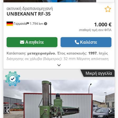
ακτινική δραπανομηχανή
UNBEKANNT
RF-35
1.000 €
Γερμανία
1.794 km
σταθερή τιμή συν ΦΠΑ
Αιτηθείτε
Καλέστε
Κατάσταση:
μεταχειρισμένο
, Έτος κατασκευής:
1997
, Ισχύς
διάτρησης σε χάλυβα (διάμετρος): 32 mm Μέγιστη απόσταση
από τον άξονα: περίπου 920 mm Στέλεχος φρέζας: 76 mm
Επίπεδη φρέζα: 20 mm Κώνος άξονα: MT3 Dkodpjztf Ausfx Ai
Μικρή αγγελία
Ujr Διαδρομή του πινέλου: 130 mm Διαδρομή της κεφαλής
φρέζας: 380 mm Διαστάσεις τραπεζιού: 550 x 500 mm
Διάμετρος στήλης: 115 mm