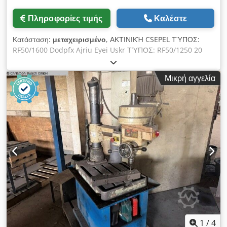
Πληροφορίες τιμής
Καλέστε
Κατάσταση:
μεταχειρισμένο
, ΑΚΤΙΝΙΚΉ CSEPEL ΤΎΠΟΣ:
RF50/1600 Dodpfx Ajriu Eyei Uskr ΤΎΠΟΣ: RF50/1250 20
ΔΙΑΘΈΣΙΜΑ ΤΕΜΆΧΙΑ
Μικρή αγγελία
1
/
4