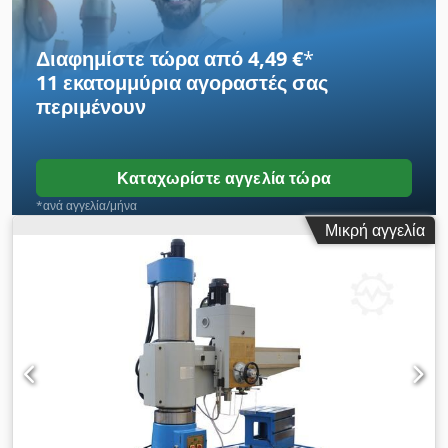
mm 12 Ταχύτητες ατράκτου: 47,5 – 2100 σ.α.λ 8 Ρυθμοί
τροφοδοσίας: 0,048 – 1,2 m/min Ισχύς κινητήρα: 9 HP
Διαφημίστε τώρα από 4,49 €
*
11 εκατομμύρια αγοραστές
σας
περιμένουν
Καταχωρίστε αγγελία τώρα
*ανά αγγελία/μήνα
Μικρή αγγελία