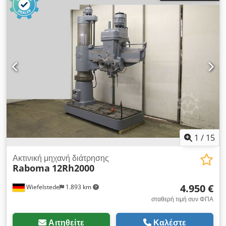
automatic feed: 0,05 / 0,10 / 0,20 mm / rev - Πίνακας
σύσφιξης: 735 x 520 mm - Διαστάσεις: 1350/705 / H2170 mm
- Βάρος: 1100 kg Dsdpjdvnbxefx Ai Uokr
1
/
15
Ακτινική μηχανή διάτρησης
Raboma
12Rh2000
4.950 €
Wiefelstede
1.893 km
σταθερή τιμή συν ΦΠΑ
Αιτηθείτε
Καλέστε