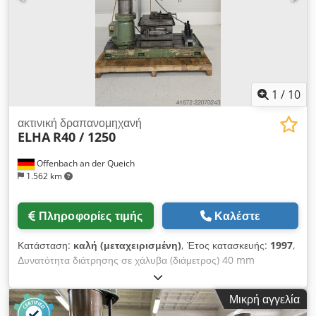
1
/
10
ακτινική δραπανομηχανή
ELHA
R40 / 1250
Offenbach an der Queich
1.562 km
Πληροφορίες τιμής
Καλέστε
Κατάσταση:
καλή (μεταχειρισμένη)
, Έτος κατασκευής:
1997
,
Δυνατότητα διάτρησης σε χάλυβα (διάμετρος) 40 mm
Δυνατότητα διάτρησης σε χυτοσίδηρο 60 mm Βραχίονας 1250
mm Στροφές 29-1700 σ.α.λ. Κώνος Morse MK 5 Διαδρομή
Μικρή αγγελία
άξονα διάτρησης 310 mm Τάση λειτουργίας 400 V Μέγ. /