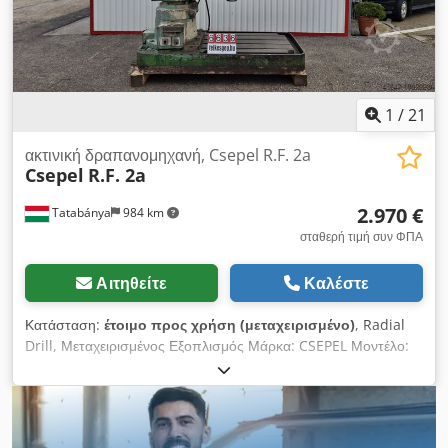
1
/
21
ακτινική δραπανομηχανή, Csepel R.F. 2a
Csepel
R.F. 2a
2.970 €
Tatabánya
984 km
σταθερή τιμή συν ΦΠΑ
Αιτηθείτε
Καλέστε
Κατάσταση:
έτοιμο προς χρήση (μεταχειρισμένο)
, Radial
Drill, Μεταχειρισμένος Εξοπλισμός Μάρκα: CSEPEL Μοντέλο:
R.F. 2α Περιγραφή: Dsdpfxjw Db Nuo Ai Ujkr Διάμετρος
στήλης: 350 mm Κάθετη διαδρομή του βραχίονα: 1200 mm
Οριζόντια διαδρομή της κεφαλής του τρυπανιού: 1000 mm
Κάθετη διαδρομή του άξονα: 400 mm Διάμετρος ατράκτου: 65