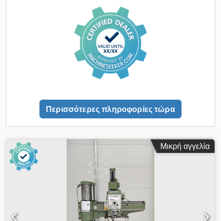
απαίτηση ισχύος 6,5 kW Βάρος μηχανήματος περ. 3,5 t
Απαιτούμενος χώρος περ. 2,45 x 1,00 x 2,65 m - Αρ.
εργοστασίου: 4045935 - Κύβος στερέωσης 630 x 500 x 500
mm - Αντλία ψυκτικού υγρού
Περισσότερες πληροφορίες τώρα
Μικρή αγγελία