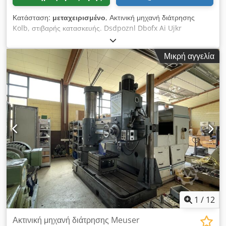
Κατάσταση:
μεταχειρισμένο
, Ακτινική μηχανή διάτρησης
Kolb, στιβαρής κατασκευής. Dsdpoznl Dbofx Ai Ujkr
Μικρή αγγελία
1
/
12
Ακτινική μηχανή διάτρησης Meuser