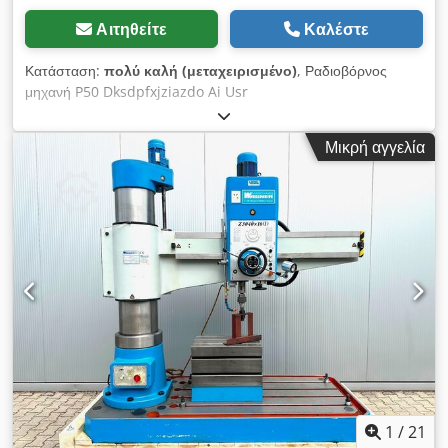
Αιτηθείτε
Καλέστε
Κατάσταση:
πολύ καλή (μεταχειρισμένο)
, Ραδιοβόρνος
μηχανή P50 Dksdpfxjziazdo Ai Usr
Μικρή αγγελία
1
/
21