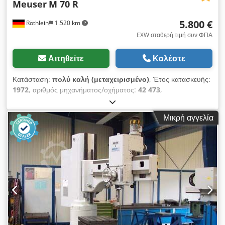
Meuser
M 70 R
5.800 €
Röthlein
1.520 km
EXW σταθερή τιμή συν ΦΠΑ
Αιτηθείτε
Καλέστε
Κατάσταση:
πολύ καλή (μεταχειρισμένο)
, Έτος κατασκευής:
1972
, αριθμός μηχανήματος/οχήματος:
42 473
,
Κατασκευαστής Meuser Τύπος M 70 R Έτος κατασκευής
1970 Κατάσταση πολύ καλή λειτουργία Τεχνικά στοιχεία λαιμός
Μικρή αγγελία
1800 mm Βάση άξονα τρυπανιού MK6 ικανότητα διάτρησης
max. 120 Μέγεθος τραπεζιού 2000x1100 mm Τραπέζι κύβων
700x700x500 mm Βάρος 8000 kg Με κολώνα στήριξης
Dkedpjlp Iqmofx Ai Ujr Διατίθεται υδραυλικό και ηλεκτρικό
σχέδιο