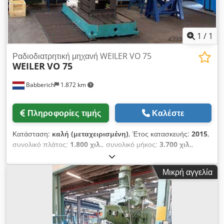
1
/
1
Ραδιοδιατρητική μηχανή WEILER VO 75
WEILER
VO 75
Babberich
1.872 km
Πληροφορίες τιμής
Καλέστε
Κατάσταση:
καλή (μεταχειρισμένη)
, Έτος κατασκευής:
2015
,
συνολικό πλάτος:
1.800 χιλ.
, συνολικό μήκος:
3.700 χιλ.
,
συνολικό ύψος:
4.300 χιλ.
, συνολικό βάρος:
14.000 κιλ
,
Μέγιστη διάμετρος διάτρησης σε χάλυβα: 75 χιλ. Μήκος: 3700
Μικρή αγγελία
χιλ. Dksdpfx Aijzi S Sne Usr Πλάτος: 1800 χιλ. Ύψος: 4300
χιλ. Βάρος: 14000 κιλά Παρακαλούμε σημειώστε: Οι
πληροφορίες σε αυτήν τη σελίδα έχουν συλλεχθεί από εμάς με
την καλύτερη δυνατή γνώση και συνείδηση, και, στο μέτρο του
δυνατού, από τον κατασκευαστή. Οι πληροφορίες παρέχονται