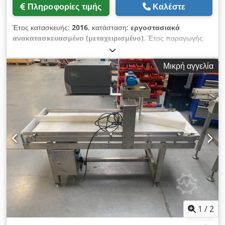
Πληροφορίες τιμής
Καλέστε
Έτος κατασκευής:
2016
, κατάσταση:
εργοστασιακά
ανακατασκευασμένο (μεταχειρισμένο)
, Έτος παραγωγής
2016 Βάρος έως 6 κιλά Βάρος: μέγ. 6 κιλά, ελάχ. 20g, e = 1g
Διεύθυνση κίνησης L→ R ή R→ L Αυτοκόλλητο ετικέτας:
Μικρή αγγελία
Dedpfx Abswdgt Eokeck - Κορυφή (AirJet) - Κάτω (AirJet)
Έγχρωμη οθόνη αφής GT-12C Μήκος τμήματος ζύγισης 400
mm Πλάτος ταινίας 300 mm Συνολικό μέγεθος μηχανής: 200
cm x 80 cm Δυνατότητα φόρτωσης του προγράμματος σε
13.60 SP.12 Εγκατεστημένες άδειες: Κορυφή (MASTER): [+]
BRIDGE+MC_BUFFER [+] SOFTCONTROL_1 [+] ΣΤΑΤΙΣΤΙΚΑ
[+] WEIGHT_CLASSES [+] CODE_PART_PRINT [+]
LOADING_FONTS [+] ΕΥΡΩ Κάτω (SLAVE) : [+]
PRINT_CODE_PARTS [+] DOWNLOADABLE_FONTS [+] ΕΥΡΩ
Παρέχουμε 6 μήνες εγγύηση για τη συσκευή
1
/
2