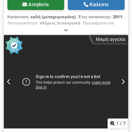
Αιτηθείτε
Καλέστε
Κατάσταση:
καλή (μεταχειρισμένη)
, Έτος κατασκευής:
2011
,
Λειτουργικότητα:
πλήρως λειτουργικό
, Προσφέρεται ένα
πριόνι ταινίας οστών Bizerba FK-32 Bj.2011 Το μηχάνημα είναι
πλήρως λειτουργικό. Περαιτέρω πληροφορίες κατόπιν
Μικρή αγγελία
αιτήματος. Dsdpfev Npbqex Abkeck Μετρητά ή προκαταβολή!
Πώληση μόνο σε επιχειρήσεις, χωρίς εγγύηση, χωρίς εγγύηση.
1
/
7