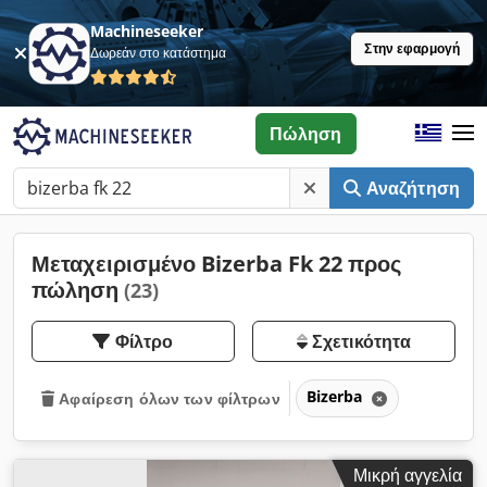
Machineseeker
Στην εφαρμογή
Δωρεάν στο κατάστημα
Πώληση
Αναζήτηση
Μεταχειρισμένο Bizerba Fk 22 προς
πώληση
(23)
Φίλτρο
Σχετικότητα
Bizerba
Αφαίρεση όλων των φίλτρων
Μικρή αγγελία