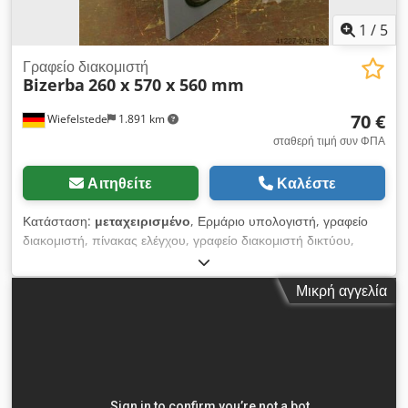
1
/
5
Γραφείο διακομιστή
Bizerba
260 x 570 x 560 mm
70 €
Wiefelstede
1.891 km
σταθερή τιμή συν ΦΠΑ
Αιτηθείτε
Καλέστε
Κατάσταση:
μεταχειρισμένο
, Ερμάριο υπολογιστή, γραφείο
διακομιστή, πίνακας ελέγχου, γραφείο διακομιστή δικτύου,
περίβλημα υπολογιστών -Κατασκευαστής: Bizerba-Τύπος-
Υλικό: ατσάλι -Διαστάσεις: 260/570 / H560 mm -Βάρος: 15 kg
Μικρή αγγελία
Djdpob Tl Dtsfx Abkeck