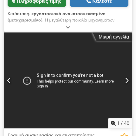
Πληροφορίες τιμής
Καλέστε
Κατάσταση:
εργοστασιακά ανακατασκευασμένο
(μεταχειρισμένο)
, Η μεγαλύτερη ποικιλία μηχανημάτων
ζύγισης και επισήμανσης Bizerba. Dcsdohtfr Djpfx Abkok Τα
μηχανήματα είναι μετά από γενική επισκευή. Παρέχουμε
Μικρή αγγελία
εγγύηση για τα μηχανήματα.
1
/
40
Γραμμή συσκευασίας και ετικετοποίησης