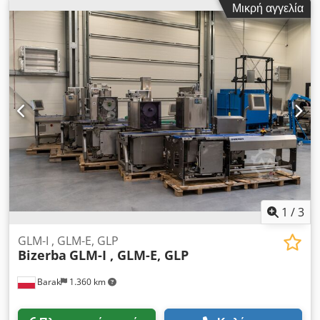
Μικρή αγγελία
– Σφραγίδα - Κάτω – Ταινία Μάζα: Μέγιστο φορτίο 3 kg
Ελάχιστο φορτίο 10 g e = 0,5 g Έκδοση συστήματος 13.60
sp6 Τερματικό GT-12C Gt-Softcontrol έκδ. 4.40 Διανομέας
διακοσμητικών ετικετών LDI Σετ θερμομεταφοράς εκτύπωσης
Έγχρωμο τερματικό με οθόνη αφής GT-12C Μήκος ζυγιζόμενης
μονάδας: 540 mm Πλάτος μεταφορικής ταινίας: 300 mm Έτος
κατασκευής: 2012 / Ανακατασκευή: 2025 Διαστάσεις
συσκευής: 240 cm x 110 cm Πλάτος κεφαλής εκτύπωσης: έως
160 mm Κύριες άδειες (επάνω): [+] SOFTCONTROL_1 [+]
ΚΑΤΗΓΟΡΙΕΣ ΖΥΓΑΣ [+] CODE_PART_PRINT [+] EURO [+]
ΦΟΡΤΩΜΕΝΕΣ_ΓΡΑΜΜΑΤΟΣΕΙΡΕΣ [+] SPEED_GLMI100
Slave (κάτω ετικετομηχανή): [+] CODE_PART_PRIN Dcsdpfx
Aboxazaieksk Παρέχουμε 6 μήνες εγγύηση για τη συσκευή.
Michał Frankiewicz 602129078
1
/
3
GLM-I , GLM-E, GLP
Bizerba
GLM-I , GLM-E, GLP
Barak
1.360 km