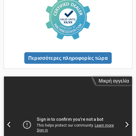
Χωρίς επαφή, ενεργή μέθοδος μέτρησης • Μέτρηση μήκους,
πλάτους και ύψους ορθογωνίων αντικειμένων • Μέτρηση
μήκους, πλάτους και ύψους αντικειμένων σχεδόν
οποιασδήποτε μορφής • Λειτουργεί με διάφορες υφές
επιφανειών και σε διαφορετικά επίπεδα συστήματα μεταφοράς
• Ευέλικτες διαμορφώσεις συστημάτων • Υπολογισμός της
ελάχιστης περικλείουσας «κιβωτιοποίησης» (όγκου κιβωτίου) •
Υπολογισμός του πραγματικού όγκου Συστατικά συσκευής
Sick VMD520-2000 όργανο μέτρησης όγκου Sick CLV 490
Περισσότερες πληροφορίες τώρα
σταθερός σαρωτής barcode Έτος κατασκευής: 2008 Είναι
δυνατή και η χρηματοδότηση μέσω της τράπεζάς μας.
komplett-konzept.leasingo.de Περισσότερα είδη – καινούργια
και μεταχειρισμένα – θα βρείτε στο κατάστημά μας! Διεθνή
Μικρή αγγελία
έξοδα αποστολής κατόπιν αιτήματος! Dcedpfsmgax Uex Abkjk