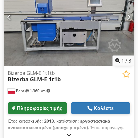
1
/
3
Bizerba GLM-E 1t1tb
Bizerba
GLM-E 1t1b
Barak
1.360 km
Πληροφορίες τιμής
Καλέστε
Έτος κατασκευής:
2013
, κατάσταση:
εργοστασιακά
ανακατασκευασμένο (μεταχειρισμένο)
, Έτος παραγωγής
2013 Βάρος έως 6 κιλά Βάρος: Max 6 kg, Min 20 g, e = 1 g