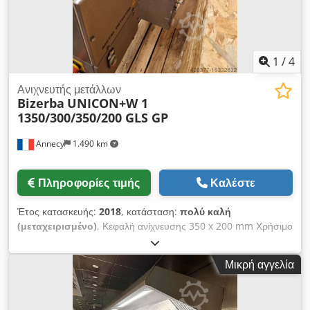
1
/
4
Ανιχνευτής μετάλλων
Bizerba
UNICON+W 1
1350/300/350/200 GLS GP
Annecy
1.490 km
Πληροφορίες τιμής
Καλέστε
Έτος κατασκευής:
2018
, κατάσταση:
πολύ καλή
(μεταχειρισμένο)
, Κεφαλή ανίχνευσης 350 x 200 mm Χρήσιμο
ύψος 145 mm Ιμάντας Intralox 1350 x 300 mm Με απόρριψη
ελαττωματικών προϊόντων σε κλειστό δοχείο Dcjdpfxstwq I Ej
Μικρή αγγελία
Abkok Έτος κατασκευής 2018