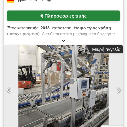
Πληροφορίες τιμής
Έτος κατασκευής:
2018
, κατάσταση:
έτοιμο προς χρήση
(μεταχειρισμένο)
, Διατίθεται οπτικό μηχάνημα επιθεώρησης
Bizerba για έλεγχο ετικετών και σφραγίδων σε γραμμές
συσκευασίας. Τεχνολογία κάμερας: διαμόρφωση διπλής
Μικρή αγγελία
κάμερας, τοποθέτηση κάμερας: πάνω και κάτω πλευρά,
ταχύτητα ταινιόδρομου: 90μ/λεπτό, διαστάσεις μηχανής X/Y/Z:
περ. 2100mm/900mm/1600mm, βάρος: περ. 600kg.
Παρέχεται τεκμηρίωση. Η επιθεώρηση επί τόπου είναι δυνατή.
Dcjdpfx Aow Duvzjbksk