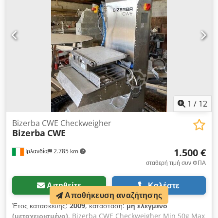
1
/
12
Bizerba CWE Checkweigher
Bizerba
CWE
1.500 €
Ιρλανδία
2.785 km
σταθερή τιμή συν ΦΠΑ
Αιτηθείτε
Καλέστε
Αποθήκευση αναζήτησης
Έτος κατασκευής:
2009
, κατάσταση:
μη ελεγμένο
(μεταχειρισμένο)
, Bizerba CWE Checkweigher Min 50g Max