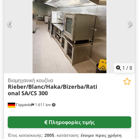
1
/
8
Βιομηχανική κουζίνα
Rieber/Blanc/Haka/Bizerba/Rati
onal
SA/CS 300
Γερμανία
1.611 km
Πληροφορίες τιμής
Έτος κατασκευής:
2005
, κατάσταση:
έτοιμο προς χρήση