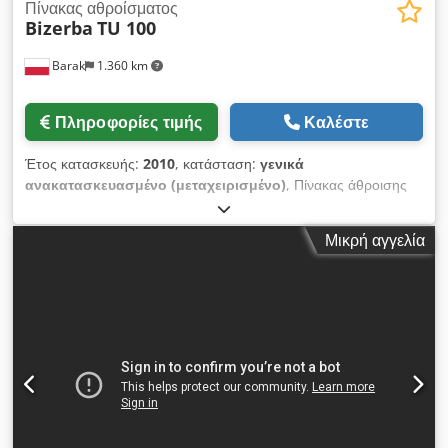
Πίνακας αθροίσματος
Bizerba
TU 100
Barak
1.360 km
Πληροφορίες τιμής
Καλέστε
Έτος κατασκευής:
2010
, κατάσταση:
γενικά
ανακατασκευασμένο (μεταχειρισμένο)
, Πίνακας άθροισης
Bizerba TU100 μετά από επισκευή Dcsdpfxji Drwqe Abkok
Μικρή αγγελία