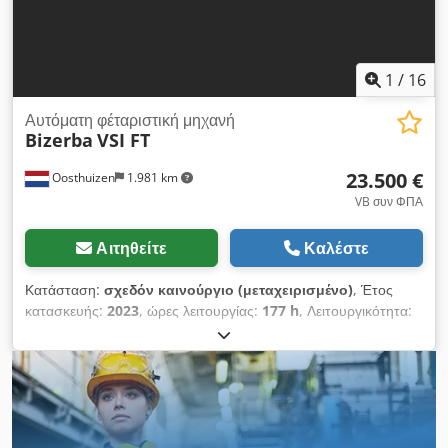
1
/
16
Αυτόματη φέταριστική μηχανή
Bizerba
VSI FT
23.500 €
Oosthuizen
1.981 km
VB συν ΦΠΑ
Αιτηθείτε
Καλέστε
Κατάσταση:
σχεδόν καινούργιο (μεταχειρισμένο)
, Έτος
κατασκευής:
2023
, ώρες λειτουργίας:
177 h
, Λειτουργικότητα:
πλήρως λειτουργικό
, συνολικό βάρος:
129 κιλ
, τάση
εισόδου:
240 V
, έτος τελευταίας ανακατασκευής:
2025
,
ελάχιστο ύψος προϊόντος:
20 χιλ.
, μέγιστο ύψος προϊόντος:
240 χιλ.
, ρεύμα εισόδου:
2 A
, συχνότητα εισόδου:
60 Hz
,
Εξοπλισμός:
τεκμηρίωση / εγχειρίδιο
, Προσφέρουμε προς
πώληση την ακόλουθη καινούργια αυτόματη μηχανή κοπής