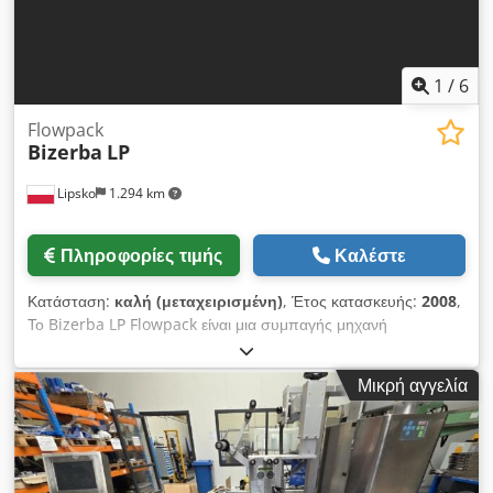
1
/
6
Flowpack
Bizerba
LP
Lipsko
1.294 km
Πληροφορίες τιμής
Καλέστε
Κατάσταση:
καλή (μεταχειρισμένη)
, Έτος κατασκευής:
2008
,
Το Bizerba LP Flowpack είναι μια συμπαγής μηχανή
συσκευασίας σχεδιασμένη για την αποτελεσματική συσκευασία
ροής διαφόρων προϊόντων τροφίμων. Διαθέτει σχεδιασμό
Μικρή αγγελία
εξοικονόμησης χώρου, καθιστώντας το κατάλληλο για
μικρότερες επιχειρήσεις ή χώρους με περιορισμένο χώρο, ενώ
παράλληλα προσφέρει υψηλές επιδόσεις. Χρησιμοποιεί την
τεχνολογία flowpack για να τυλίγει τα προϊόντα σε μια
σφραγισμένη, προστατευτική μεμβράνη, εξασφαλίζοντας