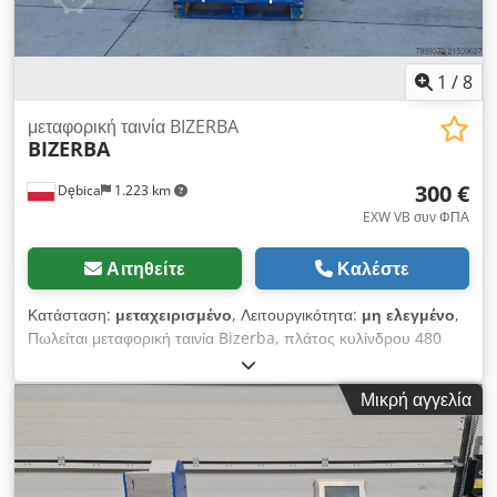
του κόφτη υψηλής ταχύτητας, ο οποίος στη συνέχεια στέκεται
στα αριστερά.
1
/
8
μεταφορική ταινία BIZERBA
BIZERBA
300 €
Dębica
1.223 km
EXW VB συν ΦΠΑ
Αιτηθείτε
Καλέστε
Κατάσταση:
μεταχειρισμένο
, Λειτουργικότητα:
μη ελεγμένο
,
Πωλείται μεταφορική ταινία Bizerba, πλάτος κυλίνδρου 480
mm, μήκος 1500 mm, επέκταση 660 mm, ύψος έως την ταινία
1050 mm. (αρ. 73A) Καθαρή τιμή: 300 ευρώ. Djdeyuqugspfx
Μικρή αγγελία
Abksck