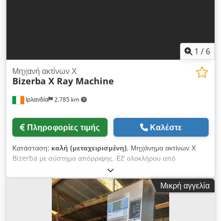
1
/
6
Μηχανή ακτίνων Χ
Bizerba X Ray Machine
Ιρλανδία
2.785 km
Πληροφορίες τιμής
Καλέστε
Κατάσταση:
καλή (μεταχειρισμένη)
, Μηχάνημα ακτίνων Χ
Bizerba με σύστημα απόρριψης. Εξ’ ολοκλήρου από
ανοξείδωτο ατσάλι. Διεξαγωγή δοκιμών με πιστοποιημένα
δοκίμια: μη σιδηρούχα, ανοξείδωτος χάλυβας, σιδηρούχα
Μικρή αγγελία
μέταλλα. Το μηχάνημα διαθέτει προαιρετικά Gamma Monitor
Red Eye G20-10. Σε καθημερινή χρήση. Djdpfxjyivgqj Abkeck