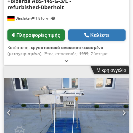
+Bizerba
ABS-145-G-3/L -
refurbished-überholt
Dinslaken
1.816 km
Πληροφορίες τιμής
Καλέστε
Κατάσταση:
εργοστασιακά ανακατασκευασμένο
(μεταχειρισμένο)
, Έτος κατασκευής:
1999
, Σύστημα
παλετοποίησης που αποτελείται από - Σύστημα συσκευασίας
Knorr με αρπάγη - Knorr αυτόματο σύστημα τζόκινγκ με
Μικρή αγγελία
κύλινδρο διάστρωσης - Βιομηχανική ζυγαριά καταμέτρησης
φύλλων Bizerba ITS Σύστημα Knorr για εκφόρτωση και
παλετοποίηση καταμετρημένων φύλλων Dcjdpfx Aohfhtkjbkek
Το χαρτί καταμετράται στο τραπέζι τζόγου με ζυγαριά χαρτιού
Bizerba, ισιώνεται στο μηχάνημα τζόγου και εξομαλύνεται με
κύλινδρο διάστρωσης. Ο εκφορτωτής Knorr παραλαμβάνει τις
στοίβες χαρτιού με μια αρπάγη και τις παλετοποιεί σε μια
παλέτα με ακριβείς άκρες. Ωστόσο, το σύστημα μπορεί επίσης
να χρησιμοποιηθεί ως εναλλακτική λύση για την αύξηση της
απόδοσης αντί του ανυψωτήρα στοίβας για την εκφόρτωση