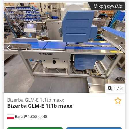
Διεύθυνση κίνησης L→ R ή R→ L Εφαρμογή ετικετών:
Μικρή αγγελία
Dcsdpewdgtfofx Abksk - Κορυφή (AirJet) - Κάτω (AirJet)
Διαστάσεις ετικέτας - Πλάτος έως 130 mm, μήκος εκτύπωσης
έως 104 mm - Μήκος έως 150 mm Έγχρωμη οθόνη αφής GT-
12C Μήκος τμήματος ζύγισης 400 mm Πλάτος ταινίας 300 mm
Συνολικό μέγεθος μηχανής: 200 cm x 80 cm Δυνατότητα
φόρτωσης του προγράμματος σε 13.60 SP.12 Εγκατεστημένες
άδειες: - (MASTER) : [+] SOFTCONTROL_1 Παρέχουμε 6 μήνες
εγγύηση για τη συσκευή
1
/
3
Bizerba GLM-E 1t1tb maxx
Bizerba
GLM-E 1t1b maxx
Barak
1.360 km