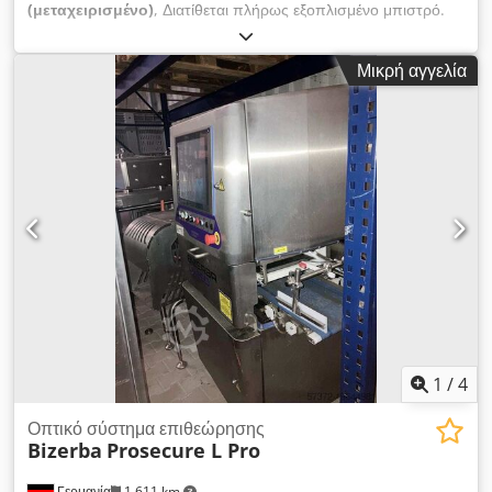
(μεταχειρισμένο)
, Διατίθεται πλήρως εξοπλισμένο μπιστρό.
Συστατικά: 1) Πλυντήριο πιάτων με διέλευση. 2) Έπιπλα. 3)
Μικρή και μεγάλη κουζίνα. 4) Εξοπλισμός πελατών όπως
Μικρή αγγελία
τραπέζια, καρέκλες και πάγκοι αυτοεξυπηρέτησης. 5) Ψυγεία.
6) Φριτέζες και γκριλ. 7) Ταμειακές μηχανές και ζυγαριές. 8)
Σκεύη, πιάτα κτλ. 9) Σύστημα απορρόφησης και φίλτρανσης.
Διαθέσιμη τεκμηρίωση. Δυνατή η επίσκεψη στο χώρο.
Dcodpfxoxc Nhmj Abkok
1
/
4
Οπτικό σύστημα επιθεώρησης
Bizerba
Prosecure L Pro
Γερμανία
1.611 km