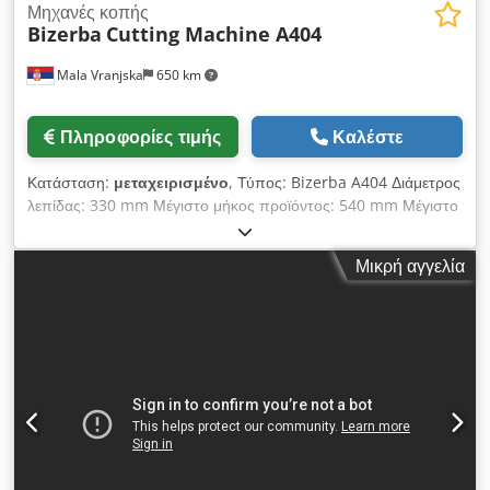
Μηχανές κοπής
Bizerba
Cutting Machine A404
Mala Vranjska
650 km
Πληροφορίες τιμής
Καλέστε
Κατάσταση:
μεταχειρισμένο
, Τύπος: Bizerba A404 Διάμετρος
λεπίδας: 330 mm Μέγιστο μήκος προϊόντος: 540 mm Μέγιστο
μέγεθος προϊόντος στρογγυλού σχήματος: - διάμετρος: 50 mm
- Μέγιστη διάμετρος: 180 mm Μέγιστο μέγεθος προϊόντος
Μικρή αγγελία
ορθογώνιο σχήμα: διάμετρος: 1,5 mm: - 50 χ 50 mm - Μέγιστο
μέγεθος: 175 х 240 mm Πάχος φέτας: 0,5 - 12 mm
αδιαβάθμητα ρυθμιζόμενο Dcjdpfx Ajgf Sz Nsbksk Τάση: 400
V, 50Hz Χρόνος παράδοσης: 1 εργάσιμη ημέρα μετά την
πληρωμή