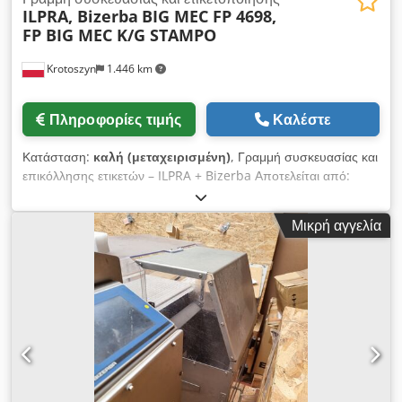
ILPRA, Bizerba
BIG MEC FP 4698,
FP BIG MEC K/G STAMPO
Krotoszyn
1.446 km
Πληροφορίες τιμής
Καλέστε
Κατάσταση:
καλή (μεταχειρισμένη)
, Γραμμή συσκευασίας και
επικόλλησης ετικετών – ILPRA + Bizerba Αποτελείται από:
Μηχανή συσκευασίας Μάρκα: ILPRA Dodsw Ht Uzjpfx Abksck
Σειρά: FOODPACK Μοντέλο: BIG MEC Αριθμός: FP 4698 Έτος
Μικρή αγγελία
κατασκευής: 2002 Τάση: 400 V Διαστάσεις δίσκου: 22x17 mm
Συσκευή συγκόλλησης Μάρκα: ILPRA Σειρά: FP BIG MEC K/G
Μοντέλο: STAMPO Αριθμός: S 6036 Έτος κατασκευής: 2002
Τάση: 230 V Ετικετομηχανή Bizerba