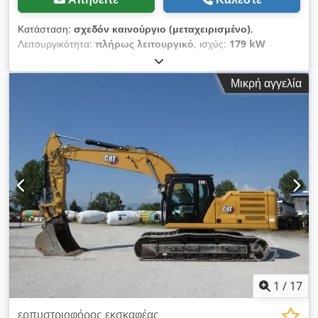
Κατάσταση:
σχεδόν καινούργιο (μεταχειρισμένο)
,
Λειτουργικότητα:
πλήρως λειτουργικό
, ισχύς:
179 kW
(243,37 ίππους)
, όγκος κάδου:
2,6 m³
, Έτος κατασκευής:
2010
, αριθμός μηχανήματος/οχήματος:
CAT0329ECTST00255
,
Μικρή αγγελία
ΑΡΙΣΤΗ ΚΑΤΑΣΤΑΣΗ Djdpfx Ajzkq Dfsm Hsck
1
/
17
ερπυστριοφόρος εκσκαφέας