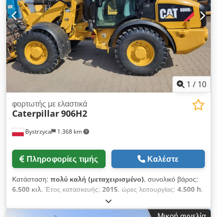
1
/
10
φορτωτής με ελαστικά
Caterpillar
906H2
Bystrzyca
1.368 km
Πληροφορίες τιμής
Καλέστε
Κατάσταση:
πολύ καλή (μεταχειρισμένο)
, συνολικό βάρος:
6.500 κιλ
, Έτος κατασκευής:
2015
, ώρες λειτουργίας:
4.500 h
,
Εξοπλισμός:
πιρούνια παλετών
, CAT 906 2015 4500 ώρες
λειτουργίας Ποτηροειδές εξάρτημα και πιρούνια Djdpjztb R Iofx
Μικρή αγγελία