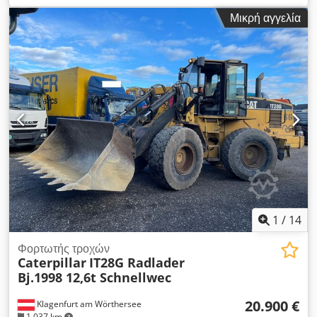
κατασκευής:
2007
, αριθμός μηχανήματος/οχήματος:
Μικρή αγγελία
CAT00735JB1N00920
, το μηχάνημα είναι πλήρως λειτουργικό
Dodjylw Nxopfx Am Hjck
1
/
14
Φορτωτής τροχών
Caterpillar
IT28G Radlader
Bj.1998 12,6t Schnellwec
20.900 €
Klagenfurt am Wörthersee
1.037 km