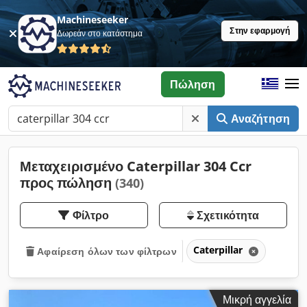
Machineseeker
Στην εφαρμογή
Δωρεάν στο κατάστημα
Πώληση
Αναζήτηση
Μεταχειρισμένο Caterpillar 304 Ccr
προς πώληση
(340)
Φίλτρο
Σχετικότητα
Caterpillar
Αφαίρεση όλων των φίλτρων
Μικρή αγγελία