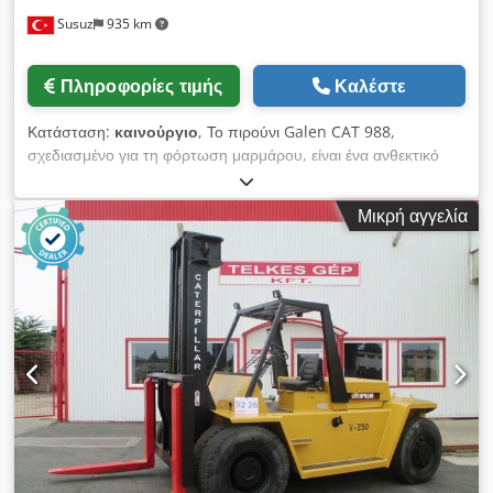
τιμή είναι καθαρή (netto) και ισχύει για εξαγωγή ή επιχειρήσεις.
Susuz
935 km
Για ιδιώτες πελάτες διατίθεται σημαντική έκπτωση – Για να
λάβετε την καλύτερη τιμή σας, παρακαλούμε επικοινωνήστε
Πληροφορίες τιμής
Καλέστε
απευθείας τηλεφωνικά :)
Κατάσταση:
καινούργιο
, Το πιρούνι Galen CAT 988,
σχεδιασμένο για τη φόρτωση μαρμάρου, είναι ένα ανθεκτικό
εξάρτημα για εκσκαφείς με τροχούς, κατασκευασμένο για την
ασφαλή και αποτελεσματική μεταφορά μπλοκ μαρμάρου.
Μικρή αγγελία
Διαθέτει ενισχυμένη χαλύβδινη κατασκευή, προσαρμόζεται
ειδικά σε κάθε τύπο μηχανήματος, έχει υψηλή αντοχή σε φορτία
και προσφέρει αξιόπιστη απόδοση σε απαιτητικές εφαρμογές
λατομείων και μονάδων επεξεργασίας λίθων. Για λεπτομερείς
πληροφορίες και τιμές, παρακαλούμε επικοινωνήστε μαζί μας.
Dedpfx Ajzlbmmjm Hsck