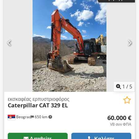
κατάσταση Dsdeylmkxepfx Am Heck
1
/
5
εκσκαφέας ερπυστριοφόρος
Caterpillar
CAT 329 EL
60.000 €
Beograd
650 km
VB συν ΦΠΑ
Αιτηθείτε
Καλέστε