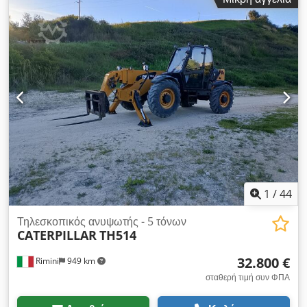
Am Heck
1
/
44
Τηλεσκοπικός ανυψωτής - 5 τόνων
CATERPILLAR
TH514
32.800 €
Rimini
949 km
σταθερή τιμή συν ΦΠΑ