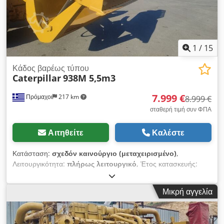
1
/
15
Κάδος βαρέως τύπου
Caterpillar
938M 5,5m3
7.999 €
Πρόμαχοι
217 km
8.999 €
σταθερή τιμή συν ΦΠΑ
Αιτηθείτε
Καλέστε
Κατάσταση:
σχεδόν καινούργιο (μεταχειρισμένο)
,
Λειτουργικότητα:
πλήρως λειτουργικό
, Έτος κατασκευής:
2019
, Κάδος βαρέως τύπου Caterpillar 938M 5,5m3 Σε
άριστη κατάσταση Dodpswa R Tbsfx Am Hock
Μικρή αγγελία