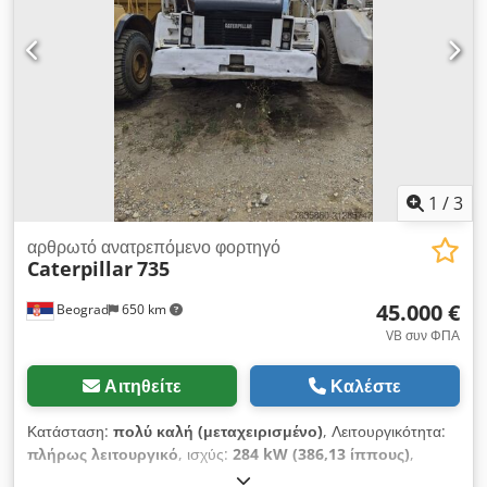
1
/
3
αρθρωτό ανατρεπόμενο φορτηγό
Caterpillar
735
45.000 €
Beograd
650 km
VB συν ΦΠΑ
Αιτηθείτε
Καλέστε
Κατάσταση:
πολύ καλή (μεταχειρισμένο)
, Λειτουργικότητα:
πλήρως λειτουργικό
, ισχύς:
284 kW (386,13 ίππους)
,
χρώμα:
λευκό
, μέγιστο βάρος φόρτωσης:
40.000 κιλ
, Έτος