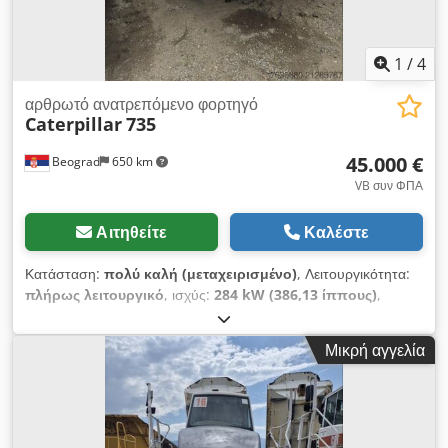
1988 mm Μήκος: 6705 mm Ύψος: 1537 mm Dcsdpfx
Amjzmhf Ss Hjk Χωρητικότητα Ψύξης Όγκος λαδιού λίπανσης:
405 λίτρα Όγκος ψυκτικού υγρού: 234,7 λίτρα
1
/
4
αρθρωτό ανατρεπόμενο φορτηγό
Caterpillar
735
45.000 €
Beograd
650 km
VB συν ΦΠΑ
Αιτηθείτε
Καλέστε
Κατάσταση:
πολύ καλή (μεταχειρισμένο)
, Λειτουργικότητα:
πλήρως λειτουργικό
, ισχύς:
284 kW (386,13 ίππους)
,
χρώμα:
λευκό
, μέγιστο βάρος φόρτωσης:
40.000 κιλ
, Έτος
κατασκευής:
2007
, αριθμός μηχανήματος/οχήματος:
Μικρή αγγελία
CAT00735VB1N00936
, Ο ντάμπερ είναι σε άριστη κατάσταση.
Dodpfoylw Riex Am Heck