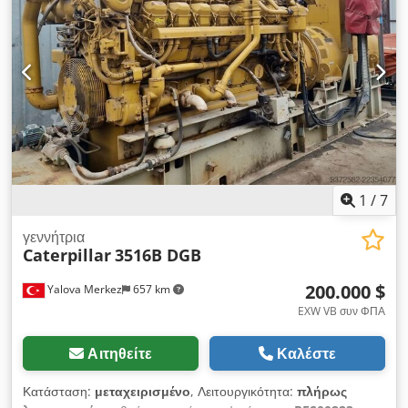
1
/
7
γεννήτρια
Caterpillar
3516B DGB
200.000 $
Yalova Merkez
657 km
EXW VB συν ΦΠΑ
Αιτηθείτε
Καλέστε
Κατάσταση:
μεταχειρισμένο
, Λειτουργικότητα:
πλήρως