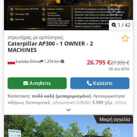
1
/
42
στρωτήρας με ερπύστριες
Caterpillar
AP300 - 1 OWNER - 2
MACHINES
26.795 €
Łaziska Górne
1.254 km
27.995 €
VB συν ΦΠΑ
Αιτηθείτε
Καλέστε
Κατάσταση:
πολύ καλή (μεταχειρισμένο)
, Λειτουργικότητα:
πλήρως λειτουργικό
, χιλιομετρική ένδειξη:
5.580 χλμ
, τύπος
μετάδοσης:
υδροστατικός
, τύπος καυσίμου:
ντίζελ
, χρώμα:
κίτρινο
, συνολικό βάρος:
7.300 κιλ
, κενό βάρος:
6.600 κιλ
,
Μικρή αγγελία
λειτουργικό βάρος:
8.200 κιλ
, αριθμός θέσεων:
2
, Έτος
κατασκευής:
2012
, ώρες λειτουργίας:
5.580 h
, Εξοπλισμός:
κλείδωμα διαφορικού, ρυθμιζόμενο πλαίσιο, τετρακίνηση,