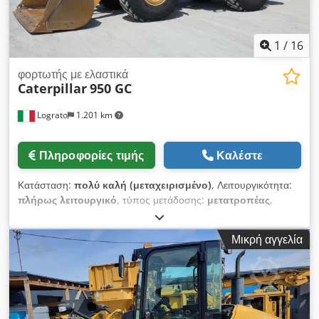
1
/
16
φορτωτής με ελαστικά
Caterpillar
950 GC
Lograto
1.201 km
Πληροφορίες τιμής
Καλέστε
Κατάσταση:
πολύ καλή (μεταχειρισμένο)
, Λειτουργικότητα:
πλήρως λειτουργικό
, τύπος μετάδοσης:
μετατροπέας
,
τύπος καυσίμου:
ντίζελ
, συνολικό βάρος:
19.020 κιλ
, πρώτη
ταξινόμηση:
01/2022
, Έτος κατασκευής:
2021
, Εξοπλισμός:
Μικρή αγγελία
κλιματισμός
, CATERPILLAR 950GC, έτος κατασκευής 2022,
ώρες λειτουργίας 7062, βάρος 19020 κιλά, ισχύς 169 kW, με
την αρχική βαφή, χωρίς ίχνη συγκόλλησης. Dcodjzrhzdjpfx
Am Hek