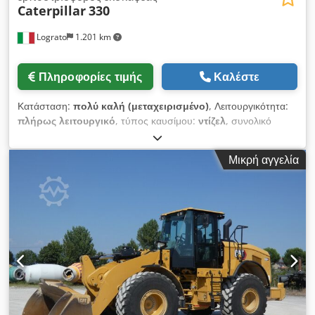
Caterpillar
330
Lograto
1.201 km
Πληροφορίες τιμής
Καλέστε
Κατάσταση:
πολύ καλή (μεταχειρισμένο)
, Λειτουργικότητα:
πλήρως λειτουργικό
, τύπος καυσίμου:
ντίζελ
, συνολικό
βάρος:
30.800 κιλ
, Έτος κατασκευής:
2021
, Εξοπλισμός:
αλυσίδες από χάλυβα, καμπίνα
, Εκσκαφέας CATERPILLAR
Μικρή αγγελία
330, έτος κατασκευής 2021, με 8699 ώρες λειτουργίας, βάρος
30800 κιλά, ισχύς 205 kW, εξοπλισμένος με υδραυλικό σφυρί/
λαβίδα, σύστημα γρήγορης αλλαγής εργαλείων, βαλβίδες
ασφάλισης, με την αρχική του βαφή, χωρίς εμφανείς
συγκολλήσεις. Dcsdpfx Aszrtluem Hsk