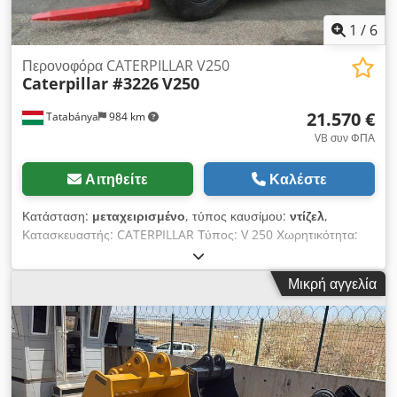
1
/
6
Περονοφόρα CATERPILLAR V250
Caterpillar #3226
V250
21.570 €
Tatabánya
984 km
VB συν ΦΠΑ
Αιτηθείτε
Καλέστε
Κατάσταση:
μεταχειρισμένο
, τύπος καυσίμου:
ντίζελ
,
Κατασκευαστής: CATERPILLAR Τύπος: V 250 Χωρητικότητα:
12000 kg Ύψος ανύψωσης: 3710mm Ύψος βραχίονα: για
εισαγωγή χυτών μήκους διχάλου: 1400mm πλάτος: 2550mm
Μικρή αγγελία
Συνολικό μήκος: 6400mm Dodpfx Ajc Urcijm Hock