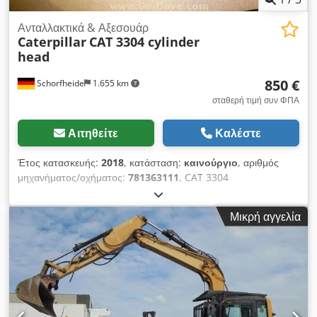
ΜΙΛΑΜΕ ΓΕΡΜΑΝΙΚΑ ΜΙΛΑΜΕ ΙΣΠΑΝΙΚΑ ΜΙΛΑΜΕ ΑΓΓΛΙΚΑ
Ανταλλακτικά & Αξεσουάρ
Caterpillar
CAT 3304 cylinder
head
850 €
Schorfheide
1.655 km
σταθερή τιμή συν ΦΠΑ
Αιτηθείτε
Καλέστε
Έτος κατασκευής:
2018
, κατάσταση:
καινούργιο
, αριθμός
μηχανήματος/οχήματος:
781363111
, CAT 3304
Κυλινδροκεφαλή * New * Dcsdpfx Amohyx U De Hjk
Περαιτέρω πληροφορίες Τύπος: Κινητήρας, Γενική κατάσταση:
Μικρή αγγελία
πολύ καλή, Τεχνική κατάσταση: πολύ καλή, Οπτική κατάσταση:
πολύ καλή,