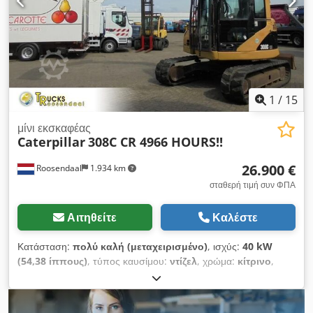
1
/
15
μίνι εκσκαφέας
Caterpillar
308C CR 4966 HOURS!!
26.900 €
Roosendaal
1.934 km
σταθερή τιμή συν ΦΠΑ
Αιτηθείτε
Καλέστε
Κατάσταση:
πολύ καλή (μεταχειρισμένο)
, ισχύς:
40 kW
(54,38 ίππους)
, τύπος καυσίμου:
ντίζελ
, χρώμα:
κίτρινο
,
πρώτη ταξινόμηση:
05/2008
, Έτος κατασκευής:
2008
, ώρες
λειτουργίας:
4.966 h
, = Περισσότερες πληροφορίες =
Dcjdpjymq Uqofx Am Hok Κίνηση: Ερπύστρια Τεχνική