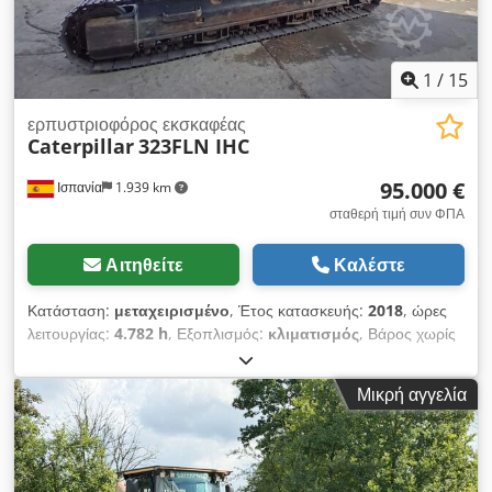
1
/
15
ερπυστριοφόρος εκσκαφέας
Caterpillar
323FLN IHC
95.000 €
Ισπανία
1.939 km
σταθερή τιμή συν ΦΠΑ
Αιτηθείτε
Καλέστε
Κατάσταση:
μεταχειρισμένο
, Έτος κατασκευής:
2018
, ώρες
λειτουργίας:
4.782 h
, Εξοπλισμός:
κλιματισμός
, Βάρος χωρίς
φορτίο: 22.300 kg Διαστάσεις (Μ x Π x Υ): 957 x 255 x 308 cm
Πλάτος ερπυστριών: 50 cm = Επιπλέον επιλογές και
Μικρή αγγελία
εξοπλισμός = Chsdpfxsy Nct Eo Actea - Κλιματισμός