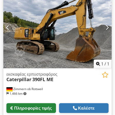
σύστημα υδραυλικών σωληνώσεων (για σφυρί, λαβίδα,
υδραυλικές ψαλίδες) Σύστημα γρήγορης αλλαγής εξαρτημάτων
OQ70/55 1 x κάδος - πλάτος 900 χιλ. Ποσοστό διατήρησης
των συστημάτων μετάδοσης κίνησης: περίπου 60-70% Πλάκες
βάσης, πλάτος 600 χιλ. Κινητήρας CAT 7.1, ισχύς 151 kW
Κεντρικό σύστημα λίπανσης Πιστοποίηση CE Βάρος σε
κατάσταση λειτουργίας: 26,2 τόνοι
1
/
1
εκσκαφέας ερπυστριοφόρος
Caterpillar
390FL ME
Zimmern ob Rottweil
1.466 km
Πληροφορίες τιμής
Καλέστε