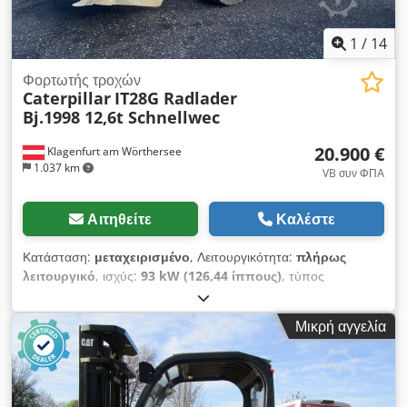
1
/
14
Φορτωτής τροχών
Caterpillar
IT28G Radlader
Bj.1998 12,6t Schnellwec
20.900 €
Klagenfurt am Wörthersee
1.037 km
VB συν ΦΠΑ
Αιτηθείτε
Καλέστε
Κατάσταση:
μεταχειρισμένο
, Λειτουργικότητα:
πλήρως
λειτουργικό
, ισχύς:
93 kW (126,44 ίππους)
, τύπος
μετάδοσης:
αυτόματο
, τύπος καυσίμου:
ντίζελ
, κενό βάρος:
12.600 κιλ
, λειτουργικό βάρος:
12.600 κιλ
, διάταξη αξόνων:
Μικρή αγγελία
4x4
, πρώτη ταξινόμηση:
10/1998
, Έτος κατασκευής:
1998
,
ώρες λειτουργίας:
17.762 h
, καύσιμο:
ντίζελ
, Εξοπλισμός:
πιρούνια παλετών, τετρακίνηση
, Φορτωτής τροχοφόρος
CATERPILLAR IT28G Σύστημα ταχείας αλλαγής εξαρτημάτων!