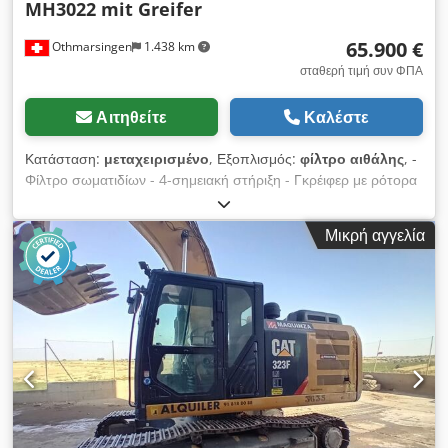
MH3022 mit Greifer
65.900 €
Othmarsingen
1.438 km
σταθερή τιμή συν ΦΠΑ
Αιτηθείτε
Καλέστε
Κατάσταση:
μεταχειρισμένο
, Εξοπλισμός:
φίλτρο αιθάλης
, -
Φίλτρο σωματιδίων - 4-σημειακή στήριξη - Γκρέιφερ με ρότορα
- 11.740 ώρες εργασίας Ανάρτηση: Υδραυλική Csdpfjy Srd Esx
Actoha
Μικρή αγγελία