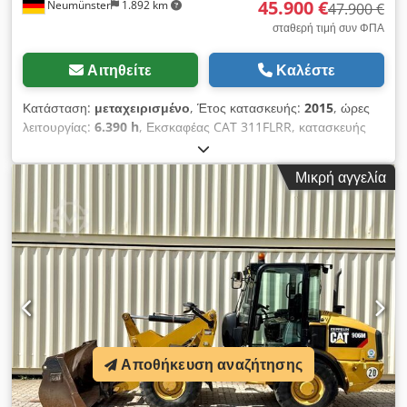
45.900 €
Neumünster
1.892 km
47.900 €
σταθερή τιμή συν ΦΠΑ
Αιτηθείτε
Καλέστε
Κατάσταση:
μεταχειρισμένο
, Έτος κατασκευής:
2015
, ώρες
λειτουργίας:
6.390 h
, Εκσκαφέας CAT 311FLRR, κατασκευής
2015, με μόλις 6.390 ώρες λειτουργίας! ---- * Κατασκευαστής:
CAT * Τύπος: 311FL RR * Έτος κατασκευής: 2015 * Συνολικές
Μικρή αγγελία
ώρες λειτουργίας: περίπου 6.390 * Τελευταία συντήρηση στις
περίπου 5.960 ώρες * Περιλαμβάνει υδραυλικό σύστημα
γρήγορης αλλαγής εξαρτημάτων CW20 * Περιλαμβάνει
υδραυλικό πτυσσόμενο κάδο * Γερμανικής κατασκευής *
Πρώτος ιδιοκτήτης * Ελαστικά πέλματα * Πλάκα προστασίας *
Κλιματισμός * Κάμερα οπισθοπορείας * Εξοπλισμένο με
σωληνώσεις * Σε καλή κατάσταση! * Συνολική κατάσταση του
πλαισίου: περίπου 40-50% * Περισσότερες φωτογραφίες και
βίντεο διαθέσιμα κατόπιν αιτήματος (μέσω WhatsApp στον
Erik) * Τιμή: 45.900 ευρώ, καθαρά + 19% ΦΠΑ. ---- Cedpfxjy
Αποθήκευση αναζήτησης
Sdlzs Actoha Για περαιτέρω ερωτήσεις, παρακαλούμε καλέστε:
Erik Kortum: WhatsApp Όλες οι πληροφορίες παρέχονται