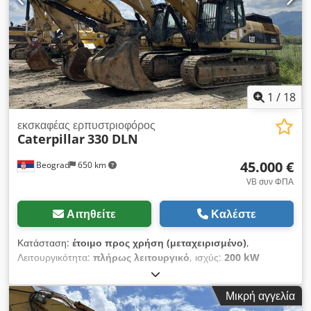
1
/
18
εκσκαφέας ερπυστριοφόρος
Caterpillar
330 DLN
45.000 €
Beograd
650 km
VB συν ΦΠΑ
Αιτηθείτε
Καλέστε
Κατάσταση:
έτοιμο προς χρήση (μεταχειρισμένο)
,
Λειτουργικότητα:
πλήρως λειτουργικό
, ισχύς:
200 kW
(271,92 ίππους)
, λειτουργικό βάρος:
37.000 κιλ
, όγκος κάδου:
2,6 m³
, Έτος κατασκευής:
2008
, αριθμός μηχανήματος/
Μικρή αγγελία
οχήματος:
CAT 0330DTGGE00850
, Το μηχάνημα είναι σε