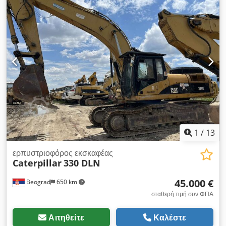
άριστη κατάσταση, έτοιμο για χρήση. Cedpfx Acoylmi Ijtoha
1
/
13
ερπυστριοφόρος εκσκαφέας
Caterpillar
330 DLN
45.000 €
Beograd
650 km
σταθερή τιμή συν ΦΠΑ
Αιτηθείτε
Καλέστε