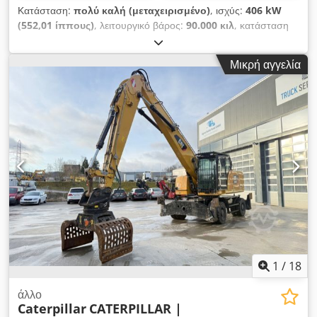
Κατάσταση:
πολύ καλή (μεταχειρισμένο)
, ισχύς:
406 kW
(552,01 ίππους)
, λειτουργικό βάρος:
90.000 κιλ
, κατάσταση
αλυσίδας:
60 ποσοστό
, Έτος κατασκευής:
2015
, ώρες
λειτουργίας:
12.866 h
, Εξοπλισμός:
καμπίνα, κλιματισμός
,
Μικρή αγγελία
CATERPILLAR 390FL ME Έτος κατασκευής: 2015 Ώρες
λειτουργίας: 12.866 ώρες Κλειστή προστατευτική καμπίνα
Κλιματισμός Ραδιόφωνο Κάμερα οπισθοπορείας Κεντρικό
σύστημα λίπανσης Τυπικός βραχίονας Μήκος κονταριού: 2,90
μ. Κουβάς βράχων με κόψη, πλάτος 2,20 μ. Υποδομή περίπου
60% διατηρημένη Ερπύστριες πλάτους 650 mm Κινητήρας
CAT C18 με 406 kW Chjdpfx Acoy U I Hbjtoa CE / EPA
Λειτουργικό βάρος: 90 τόνους.
1
/
18
άλλο
Caterpillar
CATERPILLAR |