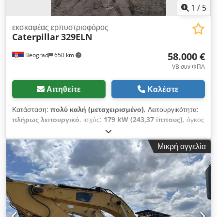
1
/
5
εκσκαφέας ερπυστριοφόρος
Caterpillar
329ELN
58.000 €
Beograd
650 km
VB συν ΦΠΑ
Αιτηθείτε
Καλέστε
Κατάσταση:
πολύ καλή (μεταχειρισμένο)
, Λειτουργικότητα:
πλήρως λειτουργικό
, ισχύς:
179 kW (243,37 ίππους)
, όγκος
κάδου:
2,6 m³
, Έτος κατασκευής:
2014
, αριθμός μηχανήματος/
οχήματος:
CАТО0329EPRLD00488
, Πλήρως λειτουργικός
Μικρή αγγελία
Cjdpsyla Aujfx Actsha