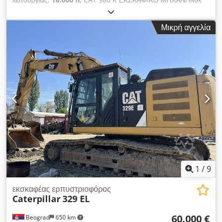
ΜΕ ΕΡΠΥΣΤΡΕΣ Εισαγωγής / ΧΩΡΙΣ ΙΣΤΟΡΙΚΟ
ΑΤΥΧΗΜΑΤΩΝ ΣΕ ΠΟΛΥ ΚΑΛΗ ΚΑΤΑΣΤΑΣΗ! Έτος
Μικρή αγγελία
κατασκευής: 2012 Ώρες λειτουργίας: 18.000 ΕΞΟΠΛΙΣΜΟΣ:
Ραδιόφωνο Chedpfx Aozi Iqgsctja Κλιματισμός Χειριστήριο με
joystick Υδραυλική γραμμή για γρήγορη αλλαγή εργαλείων
Υδραυλικές γραμμές για σφυρί/σφικτήρα/ψαλίδι Κάμερα
οπισθοπορείας ΤΗΛΕΦΩΝΟ: * KUBA – ΠΟΛΩΝΙΚΑ, ΑΓΓΛΙΚΑ,
ΓΕΡΜΑΝΙΚΑ, ΙΤΑΛΙΚΑ * SEBASTIAN – ΠΟΛΩΝΙΚΑ,
ΓΕΡΜΑΝΙΚΑ, ΙΤΑΛΙΚΑ, ΕΛΛΗΝΙΚΑ * LASZLO – ΟΥΝΓΚΡΙΚΑ *
COSTEL – ΡΟΥΜΑΝΙΚΑ (Διεκπεραιώνουμε όλες τις διαδικασίες
για την εξαγωγή, συμπεριλαμβανομένης της έκδοσης των
απαραίτητων εγγράφων) * RADEK – ΕΛΛΗΝΙΚΑ : 0031
1
/
9
εκσκαφέας ερπυστριοφόρος
Caterpillar
329 EL
60.000 €
Beograd
650 km