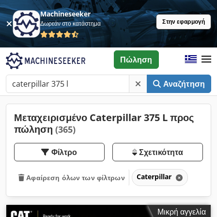
Machineseeker
Στην εφαρμογή
Δωρεάν στο κατάστημα
Πώληση
Αναζήτηση
Μεταχειρισμένο Caterpillar 375 L προς
πώληση
(365)
Φίλτρο
Σχετικότητα
Caterpillar
Αφαίρεση όλων των φίλτρων
Μικρή αγγελία