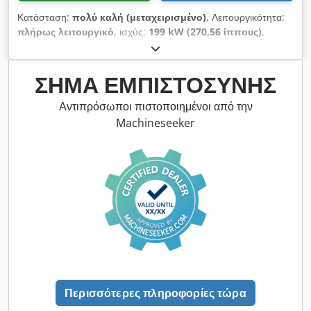
Κατάσταση:
πολύ καλή (μεταχειρισμένο)
, Λειτουργικότητα:
πλήρως λειτουργικό
, ισχύς:
199 kW (270,56 ίππους)
,
λειτουργικό βάρος:
37.000 κιλ
, όγκος κάδου:
2,6 m³
, Έτος
κατασκευής:
2006
, αριθμός μηχανήματος/οχήματος:
CAT
0330DJGGE00237
, Το μηχάνημα βρίσκεται σε άριστη
ΣΉΜΑ ΕΜΠΙΣΤΟΣΎΝΗΣ
λειτουργική κατάσταση. Chsdeylma Hopfx Actoa
Αντιπρόσωποι πιστοποιημένοι από την
Machineseeker
Περισσότερες πληροφορίες τώρα