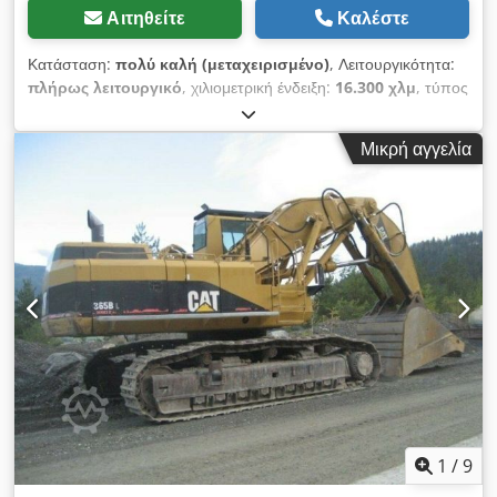
Αιτηθείτε
Καλέστε
Κατάσταση:
πολύ καλή (μεταχειρισμένο)
, Λειτουργικότητα:
πλήρως λειτουργικό
, χιλιομετρική ένδειξη:
16.300 χλμ
, τύπος
μετάδοσης:
υδροστατικός
, τύπος καυσίμου:
ντίζελ
, συνολικό
βάρος:
30.800 κιλ
, κενό βάρος:
30.800 κιλ
, ύψος ανύψωσης:
Μικρή αγγελία
6.900 χιλ.
, κατάσταση κίνησης:
90 ποσοστό
, κατάσταση
αλυσίδας:
90 ποσοστό
, αριθμός θέσεων:
1
, όγκος κάδου:
3
m³
, ανάρτηση:
ατσάλι
, Έτος κατασκευής:
2018
, ώρες
λειτουργίας:
15.999 h
, Εξοπλισμός:
ABS, αλυσίδες από
χάλυβα, ανακλινόμενο φορείο, καμπίνα, κλείδωμα
διαφορικού, κλιματισμός, οπίσθια συλλεκτική μονάδα,
προστατευτικό κεφαλής, πρόσθετοι προβολείς,
υδραυλικά, υπολογιστής επί του οχήματος, χαμηλό
επίπεδο θορύβου
, Εξουσιοδοτημένος αντιπρόσωπος της
SUBARU στο Łaziska Górne διαθέτει προς πώληση
ερπυστριοφόρο εκσκαφέα της Ιαπωνικής CAT, μοντέλο
330D2L, με σετ τριών κάδων και γάντζο για χαλάρωση
εδάφους. Έχει ελεγχθεί πλήρως από τους μηχανικούς μας, το
υδραυλικό σύστημα λειτουργεί άψογα χωρίς σημαντικές
1
/
9
φθορές. Έχει ανακαινιστεί και προετοιμαστεί ώστε να είναι