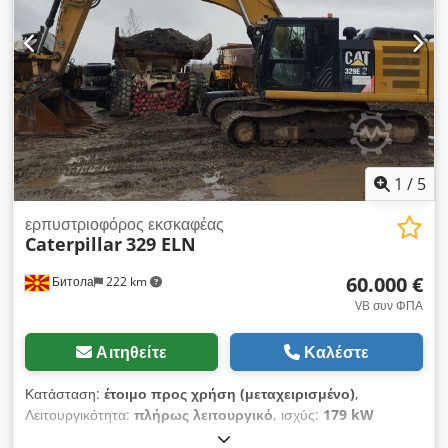
1
/
5
ερπυστριοφόρος εκσκαφέας
Caterpillar
329 ELN
60.000 €
Битола
222 km
VB συν ΦΠΑ
Αιτηθείτε
Καλέστε
Κατάσταση:
έτοιμο προς χρήση (μεταχειρισμένο)
,
Λειτουργικότητα:
πλήρως λειτουργικό
, ισχύς:
179 kW
(243,37 ίππους)
, τύπος μετάδοσης:
μηχανικός
, τύπος