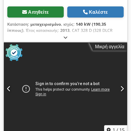
Αιτηθείτε
Καλέστε
Κατάσταση:
μεταχειρισμένο
, ισχύς:
140 kW (190,35
ίππους)
, Έτος κατασκευής:
2013
, CAT 328 D (328 DLCR
ZTAL) εκσκαφέας σηράγγων Πολλά επιπλέον εξαρτήματα
διαθέσιμα με επιπλέον χρέωση, π.χ. πλήρης άνω κατασκευή
Μικρή αγγελία
κ.ά.!! • Ισχύς: 140 kW (190 hp) • Αρθρωτός/αναδιπλούμενος
βραχίονας για εργασίες σε σήραγγες • Ταχυπροσαρμογέας •
Υποστήριξη με ασπίδα • Κλιματισμός • Έκδοση κοντής ουράς •
11.600 ώρες λειτουργίας • Πλάτος ερπυστρίων: 600 mm •
Περιλαμβάνει 1 x κάδο εκσκαφής 1,3 m³ και 1 x σκίστη • Βάθος
εκσκαφής: περ. 7 m • Βάρος χωρίς φορτίο: 43.500 kg
Codpewmpcusfx Actjha - Γερμανικό μηχάνημα! - Σε
λειτουργία! - Όλοι οι σέρβις πραγματοποιήθηκαν από τη
Zeppelin / Caterpillar Επιφυλάξεις για τυχόν λάθη και
ενδιάμεση πώληση! = Περισσότερες πληροφορίες = Έτος
κατασκευής: 2013 Ζημιές: καμία
1
/
15