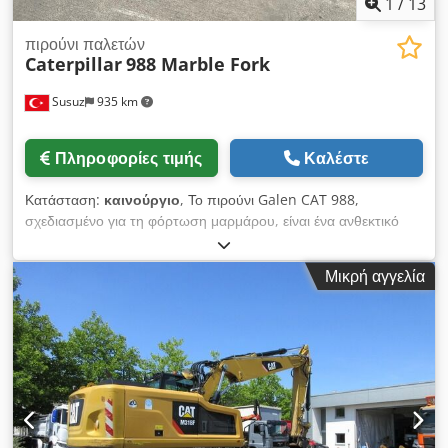
1
/
13
πιρούνι παλετών
Caterpillar
988 Marble Fork
Susuz
935 km
Πληροφορίες τιμής
Καλέστε
Κατάσταση:
καινούργιο
, Το πιρούνι Galen CAT 988,
σχεδιασμένο για τη φόρτωση μαρμάρου, είναι ένα ανθεκτικό
εξάρτημα για εκσκαφείς με τροχούς, κατασκευασμένο για την
ασφαλή και αποτελεσματική μεταφορά μπλοκ μαρμάρου.
Μικρή αγγελία
Διαθέτει ενισχυμένη χαλύβδινη κατασκευή, προσαρμόζεται
ειδικά σε κάθε τύπο μηχανήματος, έχει υψηλή αντοχή σε φορτία
και προσφέρει αξιόπιστη απόδοση σε απαιτητικές εφαρμογές
λατομείων και μονάδων επεξεργασίας λίθων. Για λεπτομερείς
πληροφορίες και τιμές, παρακαλούμε επικοινωνήστε μαζί μας.
Chodpfxszlbmme Actoa