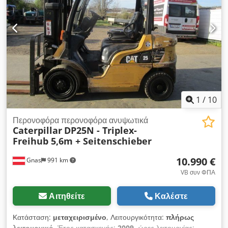
Παλετοφόρο διατίθεται με επιπλέον χρέωση. 17.762 ώρες
λειτουργίας Ιδιοβάρος: 12.600 kg Ισχύς: 93 kW Αριθμός
προϊόντος: 9AR00289 Τεχνικά σε άριστη κατάσταση! Chjdpji
Tmhpsfx Actsa Τηλ. 44
1
/
10
Περονοφόρα περονοφόρα ανυψωτικά
Caterpillar
DP25N - Triplex-
Freihub 5,6m + Seitenschieber
10.990 €
Gnas
991 km
VB συν ΦΠΑ
Αιτηθείτε
Καλέστε
Κατάσταση:
μεταχειρισμένο
, Λειτουργικότητα:
πλήρως
λειτουργικό
, Έτος κατασκευής:
2009
, ώρες λειτουργίας: