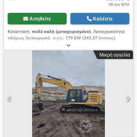
VB συν ΦΠΑ
Αιτηθείτε
Καλέστε
Κατάσταση:
πολύ καλή (μεταχειρισμένο)
, Λειτουργικότητα:
πλήρως λειτουργικό
, ισχύς:
179 kW (243,37 ίππους)
,
λειτουργικό βάρος:
29.670 κιλ
, όγκος κάδου:
2,6 m³
, Έτος
κατασκευής:
2012
, αριθμός μηχανήματος/οχήματος:
Μικρή αγγελία
CAT0329EJIST00469
, εξαιρετική κατάσταση Cedjyllzpepfx
Actoha