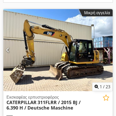
Μικρή αγγελία
1
/
23
Εκσκαφέας ερπυστριοφόρος
CATERPILLAR
311FLRR / 2015 BJ /
6.390 H / Deutsche Maschine