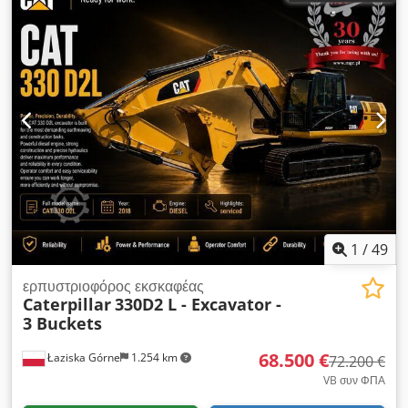
1
/
49
ερπυστριοφόρος εκσκαφέας
Caterpillar
330D2 L - Excavator -
3 Buckets
68.500 €
Łaziska Górne
1.254 km
72.200 €
VB συν ΦΠΑ