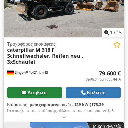
1
/
15
Τροχοφόρος εκσκαφέας
caterpillar
M 318 F
Schnellwechsler, Reifen neu ,
3xSchaufel
79.600 €
Singen
1.421 km
σταθερή τιμή συν ΦΠΑ
Αιτηθείτε
Καλέστε
Κατάσταση:
μεταχειρισμένο
, ισχύς:
129 kW (175,39
ίππους)
, τύπος μετάδοσης:
άλλο
, τύπος καυσίμου:
ντίζελ
,
χρώμα:
κίτρινο
, πρώτη ταξινόμηση:
01/2019
, κατηγορία
εκπομπών:
κανένα
, ανάρτηση:
άλλο
, Έτος κατασκευής:
2019
,
Μικρή αγγελία