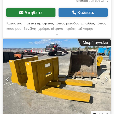
σταθερή τιμή συν ΦΠΑ
Αιτηθείτε
Καλέστε
Κατάσταση:
μεταχειρισμένο
, τύπος μετάδοσης:
άλλο
, τύπος
καυσίμου:
βενζίνη
, χρώμα:
κίτρινο
, πρώτη ταξινόμηση:
01/2013
, κατηγορία εκπομπών:
κανένα
, ανάρτηση:
άλλο
,
Έτος κατασκευής:
2013
, ώρες λειτουργίας:
3.700 h
, καμπίνα
Μικρή αγγελία
οδηγού:
άλλο
, * Πηδαλιό * Πιρούνι φόρτωσης Cedpfxezrzf
Ao Acteha ... Μεταχειρισμένο όχημα, συμπεριλαμβανομένου
του ΦΠΑ.