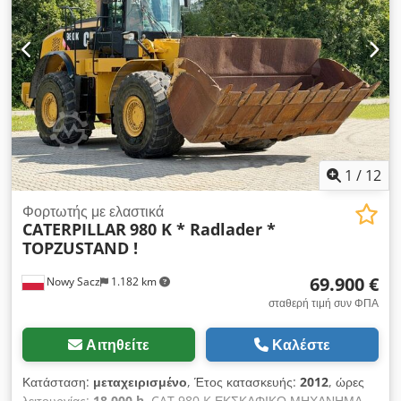
1
/
12
Φορτωτής με ελαστικά
CATERPILLAR
980 K * Radlader *
TOPZUSTAND !
69.900 €
Nowy Sacz
1.182 km
σταθερή τιμή συν ΦΠΑ
Αιτηθείτε
Καλέστε
Κατάσταση:
μεταχειρισμένο
, Έτος κατασκευής:
2012
, ώρες
λειτουργίας:
18.000 h
, CAT 980 K ΕΚΣΚΑΦΙΚΟ ΜΗΧΑΝΗΜΑ