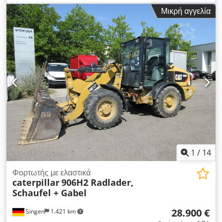
καυσίμου:
ντίζελ
, όγκος κάδου:
2,6 m³
, Έτος κατασκευής:
Μικρή αγγελία
2014
, αριθμός μηχανήματος/οχήματος:
CATO0329EVRLD00514
, Εξοπλισμός:
ABS, καμπίνα,
κλιματισμός, σύστημα αυτόματου ελέγχου ταχύτητας,
τετρακίνηση, υδραυλικά
, πολυμηχάνημα εκσκαφέας σε
άριστη κατάσταση Csdpfx Acjyinmkotoha
1
/
14
Φορτωτής με ελαστικά
caterpillar
906H2 Radlader,
Schaufel + Gabel
28.900 €
Singen
1.421 km