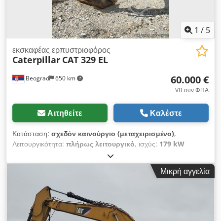
1
/
5
εκσκαφέας ερπυστριοφόρος
Caterpillar
CAT 329 EL
60.000 €
Beograd
650 km
VB συν ΦΠΑ
Αιτηθείτε
Καλέστε
Κατάσταση:
σχεδόν καινούργιο (μεταχειρισμένο)
,
Λειτουργικότητα:
πλήρως λειτουργικό
, ισχύς:
179 kW
(243,37 ίππους)
, όγκος κάδου:
2,6 m³
, Έτος κατασκευής:
2010
, αριθμός μηχανήματος/οχήματος:
CAT0329ECTST00255
,
Μικρή αγγελία
ΑΡΙΣΤΗ ΚΑΤΑΣΤΑΣΗ Cedpjzkq Dfofx Actjha