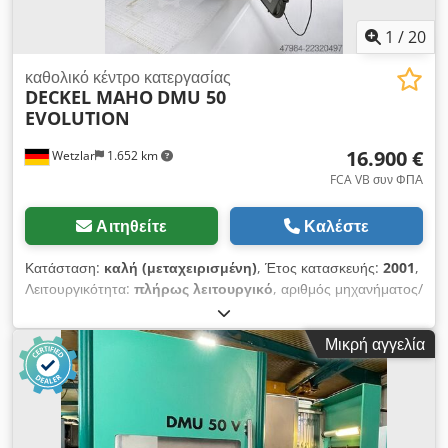
1
/
20
καθολικό κέντρο κατεργασίας
DECKEL MAHO
DMU 50
EVOLUTION
16.900 €
Wetzlar
1.652 km
FCA VB συν ΦΠΑ
Αιτηθείτε
Καλέστε
Κατάσταση:
καλή (μεταχειρισμένη)
, Έτος κατασκευής:
2001
,
Λειτουργικότητα:
πλήρως λειτουργικό
, αριθμός μηχανήματος/
οχήματος:
11045522744
, διαδρομή άξονα Χ:
500 χιλ.
,
διαδρομή άξονα Y:
420 χιλ.
, διαδρομή άξονα Z:
380 χιλ.
, ταχεία
Μικρή αγγελία
μετατόπιση άξονα X:
50 μ/λεπτό
, ταχεία μετακίνηση άξονας Y:
50 μ/λεπτό
, ταχεία μετακίνηση άξονα Z:
50 μ/λεπτό
, ταχύτητα
προώθησης άξονα Χ:
20 μ/λεπτό
, ταχύτητα τροφοδοσίας
άξονα Υ:
20 μ/λεπτό
, ταχύτητα προώθησης άξονα Z:
20 μ/
λεπτό
, ονομαστική (φαινομενική) ισχύς:
40 kVA
, ροπή