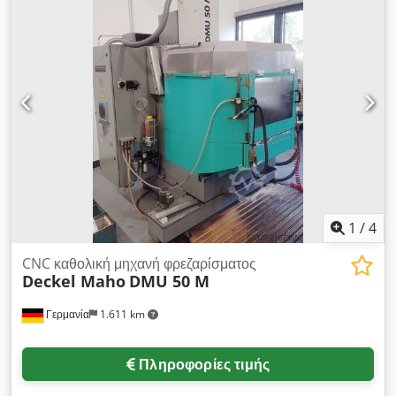
κατάσταση, μπορεί να επιθεωρηθεί υπό τάση. Dedpjytpy Eefx
Aahock
1
/
4
CNC καθολική μηχανή φρεζαρίσματος
Deckel Maho
DMU 50 M
Γερμανία
1.611 km
Πληροφορίες τιμής