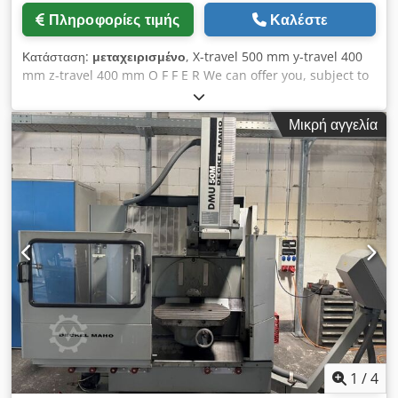
Πληροφορίες τιμής
Καλέστε
Κατάσταση:
μεταχειρισμένο
, X-travel 500 mm y-travel 400
mm z-travel 400 mm O F F E R We can offer you, subject to
prior sale and errors excepted, ex stock and without
obligation: DECKEL MAHO CNC Universal Milling Machine
Μικρή αγγελία
Model: DMU 50 M Year of manufacture: 1998 _____ Working
area: Longitudinal travel X-axis 500 mm Vertical travel Z-
axis 400 mm Dsdjv Td Eljpfx Aahsck Cross travel Y-axis 400
mm C-axis – Table rotation, manual 360 ° B-axis – Table
swivel, manual ° Table surface Ø 700 x 500 mm Swivel
range of the table ° Table rotation capability 360 ° Max.
workpiece weight 200 kg Distance between table and
spindle approx. 550 mm Overhang between machine and
spindle min./max. 2 - 6 mm Tool holder SK 40 Spindle
speeds steplessly programmable 20 – 4,500 rpm Feed
rates / rapid traverse max. 5,000 mm/min AC main drive
0%/40% duty cycle approx. 9 / 13 kW Total connected load
approx. 15 kW - 400 V - 50 Hz Weight approx. 3,000 kg
Accessories / Special equipment • 3-axis path control
1
/
4
HEIDENHAIN TNC 124 with screen and direct input of all