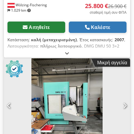
25.800 €
Wölzing-Fischering
26.900 €
1.029 km
σταθερή τιμή συν ΦΠΑ
Αιτηθείτε
Καλέστε
Κατάσταση:
καλή (μεταχειρισμένη)
, Έτος κατασκευής:
2007
,
Λειτουργικότητα:
πλήρως λειτουργικό
, DMG DMU 50 3+2
άξονες ΑΤΡΑΚΤΟΣ ανακατασκευασμένος, ημερομηνία: 01/2026
Σύστημα ελέγχου Heidenhain iTNC 530 Ώρες λειτουργίας:
Μικρή αγγελία
11.275 ώρες προγράμματος Dcjdpfjza T A Dex Aahek
Διαδρομή άξονα x: 500 mm Διαδρομή άξονα y: 450 mm
Διαδρομή άξονα z: 400 mm Σύστημα ελέγχου iTNC 530
Heidenhain Εύρος ταχύτητας – κύριος άξονας: 20 - 10.000
σ.λ.μ. Σύστημα συγκράτησης εργαλείων SK 40 DIN 69871
Επιφάνεια συγκράτησης τραπεζιού: 700 x 500 mm Μέγιστο
φορτίο τραπεζιού: 500 kg Τυποποιημένες αυλακώσεις: 7 x 14 x
63 mm Αριθμός θέσεων εργαλείων: 30 Μέγιστο βάρος
εργαλείου: 6 kg Γρήγορη κίνηση: 24 m/min Δύναμη
τροφοδοσίας: 4,5 kN Ταχύτητα τροφοδοσίας: 1 - 24.000
mm/min Συνολική απαιτούμενη ισχύς: 26 kVA Βάρος
μηχανήματος: περίπου 4,5 τόνοι Απαιτούμενος χώρος: