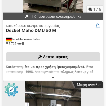
1
/
6
Η δημοπρασία ολοκληρώθηκε
κατακόρυφο κέντρο κατεργασίας
Deckel Maho
DMU 50 M
Nordrhein-Westfalen
1.765 km
Λεπτομέρειες
Κατάσταση:
έτοιμο προς χρήση (μεταχειρισμένο)
, Έτος
κατασκευής:
1998
, Λειτουργικότητα:
πλήρως λειτουργικό
,
διαδρομή άξονα Χ:
500 χιλ.
, διαδρομή άξονα Y:
400 χιλ.
,
διαδρομή άξονα Z:
400 χιλ.
, πλάτος τραπεζιού:
700 χιλ.
,
Μικρή αγγελία
μήκος τραπεζιού:
500 χιλ.
, Χωρίς ελάχιστη τιμή - εγγυημένη
πώληση στην υψηλότερη προσφορά! Κέντρο κατεργασίας με
χειροκίνητα περιστρεφόμενο και ανακλινόμενο τραπέζι
μηχανής! ΤΕΧΝΙΚΑ ΣΤΟΙΧΕΙΑ Διαδρομές μετακίνησης x-