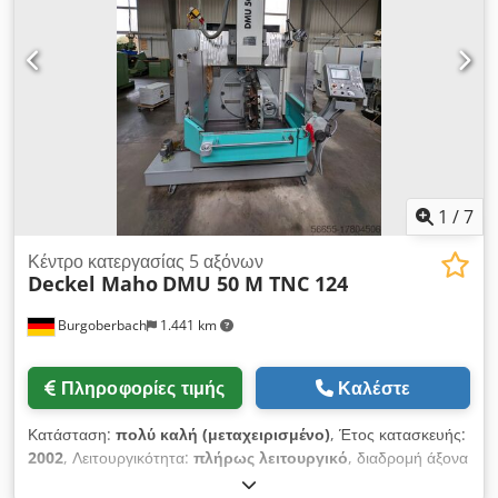
άξονας: 500 mm y-άξονας: 400 mm Dcodpfx Aaezb Uz Dshsk
z-άξονας: 400 mm Τραπέζι Επιφάνεια τραπεζιού: 700 x 500
mm Άτρακτος Υποδοχή εργαλείου: 40 SK/ISO Στροφές
ατράκτου: 20 - 4.500 σ.α.λ. Ισχύς κινητήρα ατράκτου: 12 kW
Τροφοδοσίες Τροφοδοσίες: 5.000 mm/min Έλεγχος:
Heidenhain TNC 124 ΛΕΠΤΟΜΕΡΕΙΕΣ ΜΗΧΑΝΗΜΑΤΟΣ
Συνολική απαιτούμενη ισχύς: 13 kW Βάρος μηχανήματος: περ.
2.800 kg Απαιτούμενος χώρος: περ. 3 x 2 x 2 m
1
/
7
Κέντρο κατεργασίας 5 αξόνων
Deckel Maho
DMU 50 M TNC 124
Burgoberbach
1.441 km
Πληροφορίες τιμής
Καλέστε
Κατάσταση:
πολύ καλή (μεταχειρισμένο)
, Έτος κατασκευής:
2002
, Λειτουργικότητα:
πλήρως λειτουργικό
, διαδρομή άξονα
Χ:
500 χιλ.
, διαδρομή άξονα Y:
400 χιλ.
, διαδρομή άξονα Z: