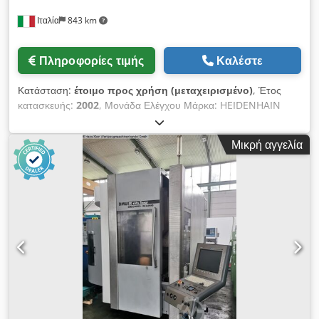
Ιταλία
843 km
Πληροφορίες τιμής
Καλέστε
Κατάσταση:
έτοιμο προς χρήση (μεταχειρισμένο)
, Έτος
κατασκευής:
2002
, Μονάδα Ελέγχου Μάρκα: HEIDENHAIN
Μοντέλο: - Κίνηση Κίνηση άξονα X: 500 mm Κίνηση άξονα Y:
400 mm Dcsdex D Dukopfx Aahjk Κίνηση άξονα Z: 400 mm
Μικρή αγγελία
Αυτό το DECKEL MAHO DMU 50 T κατασκευάστηκε το 2002.
Διαθέτει υποδοχή ατράκτου SK40 DIN69871, διαστάσεις
τραπεζιού 700x500 mm και μέγιστες στροφές 9000 rpm.
Ιδανικό για ευέλικτες εργασίες κατεργασίας. Επικοινωνήστε μαζί
μας για περισσότερες πληροφορίες. Τύποι εφαρμογών
Φρεζάρισμα