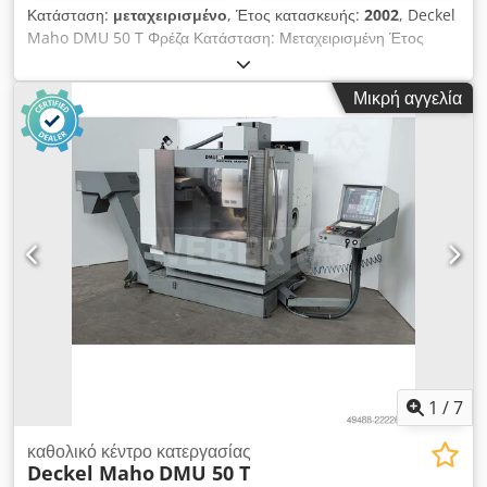
Κατάσταση:
μεταχειρισμένο
, Έτος κατασκευής:
2002
, Deckel
Maho DMU 50 T Φρέζα Κατάσταση: Μεταχειρισμένη Έτος
κατασκευής: 2002 Τεχνικά χαρακτηριστικά Υποδοχή εργαλείων:
SK 40 Θέσεις εργαλείων: 16 τεμ. Διαδρομές Χ/Υ/Ζ: 500 mm /
Μικρή αγγελία
400 mm / 400 mm Εύρος στροφών: 20 - 9000 στροφές/λεπτό
απεριόριστα ρυθμιζόμενο Διαστάσεις τραπεζιού: 700 mm x 500
mm, περιστρεφόμενο τραπέζι Ισχύς κινητήρα: στο 100% ED 9
kW / στο 40% ED 13 kW Σύνδεση: συνολικά 17 kVA
Dsdpeyrgk Eofx Aahock Βάρος: περ. 3000 kg Διαστάσεις
ΜxΠxΥ: περ. 2100 mm x 1520 mm (χωρίς περιφερειακά) /
περ. 2140 mm
1
/
7
καθολικό κέντρο κατεργασίας
Deckel Maho
DMU 50 T