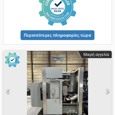
ελεύθερους χώρους 130 mm Διάμετρος εργαλείου όταν είναι
πλήρως φορτωμένο 80 mm Μήκος εργαλείου - μέγ. 300 χιλ.
Μέγιστο βάρος εργαλείου. 6 κιλά εσωτερική παροχή ψυκτικού
40 bar Συνολική απαιτούμενη ισχύς 52 kVA Βάρος μηχανής
περίπου. 6 τόνοι = Κέντρο κατεργασίας 5 αξόνων με
περιστρεφόμενο τραπέζι NC 2 αξόνων Αξεσουάρ: ηλεκτρονικά.
Περισσότερες πληροφορίες τώρα
Χειροτροχός, μεταφορέας τσιπ, σύστημα ψυκτικού, Σύστημα
φίλτρου ζώνης
Μικρή αγγελία