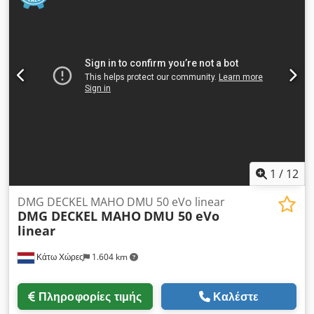
1
/
12
DMG DECKEL MAHO DMU 50 eVo linear
DMG DECKEL MAHO
DMU 50 eVo
linear
Κάτω Χώρες
1.604 km
Πληροφορίες τιμής
Καλέστε