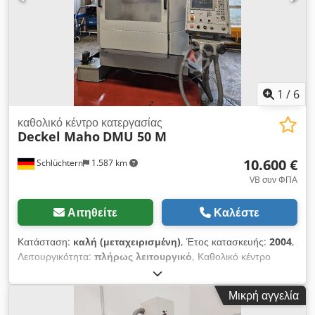
1
/
6
καθολικό κέντρο κατεργασίας
Deckel Maho
DMU 50 M
10.600 €
Schlüchtern
1.587 km
VB συν ΦΠΑ
Αιτηθείτε
Καλέστε
Κατάσταση:
καλή (μεταχειρισμένη)
, Έτος κατασκευής:
2004
,
Λειτουργικότητα:
πλήρως λειτουργικό
, Καθολικό κέντρο
κατεργασίας Deckel Maho DMU 50 M με αριθμητικό έλεγχο
Heidenhain TNC 310. Τραπέζι περιστροφής/κλίσης, υποδοχή
Μικρή αγγελία
ατράκτου SK 40 με υδραυλική σύσφιξη. Σε καλή και λειτουργική