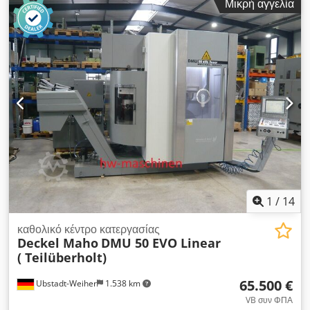
Ταχύτητα κλίσης: 26 στροφές/λεπτό Προσοχή: το προϊόν
Μικρή αγγελία
λεπτό NC περιστρεφόμενο και ανακλινόμενο τραπέζι
πρέπει να παραληφθεί οριστικά μεταξύ 7ης και 14ης
Μεταφορέας ρινισμάτων Dcedszfx Ubepfx Aahok
Οκτωβρίου 2026 σε ημερομηνία που θα οριστεί αργότερα. FCA
D-35576 Wetzlar – φορτωμένο σε φορτηγό
1
/
14
καθολικό κέντρο κατεργασίας
Deckel Maho
DMU 50 EVO Linear
( Teilüberholt)
65.500 €
Ubstadt-Weiher
1.538 km
VB συν ΦΠΑ