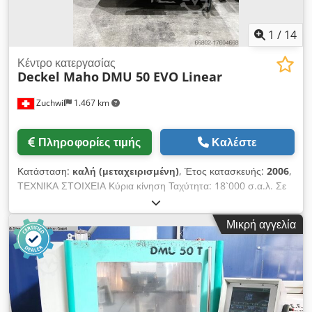
1
/
14
Κέντρο κατεργασίας
Deckel Maho
DMU 50 EVO Linear
Zuchwil
1.467 km
Πληροφορίες τιμής
Καλέστε
Κατάσταση:
καλή (μεταχειρισμένη)
, Έτος κατασκευής:
2006
,
ΤΕΧΝΙΚΑ ΣΤΟΙΧΕΙΑ Κύρια κίνηση Ταχύτητα: 18`000 σ.α.λ. Σε
λειτουργία ρύθμισης: 20 - 800 στροφές ανά λεπτό Ατράκτος
εργασίας: HSK-A63 Σύσφιξη εργαλείου: Υδραυλική Κίνηση
Μικρή αγγελία
τροφοδοσίας Γραμμικός κινητήρας: άξονας Χ Σερβοκινητήρες
εναλλασσόμενου ρεύματος: C, B, Y, Z Ταχύτητα τροφοδοσίας
X, Y, Z: έως 20 000 mm/min Ταχεία μετακίνηση Y, Z: 50 m/min
X: 80 m/min Β: 40 στροφές ανά λεπτό C: 50 στροφές/λεπτό
Σύστημα μέτρησης θέσης Ανάλυση: C, B, X, Y, Z: 0,001 mm
Ανοχή θέσης: C, B, X, Y, Z: 0,010 mm Εύρος εργασίας Άξονας