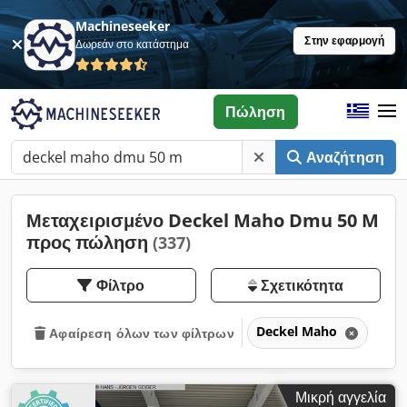
Machineseeker
Στην εφαρμογή
Δωρεάν στο κατάστημα
Πώληση
Αναζήτηση
Μεταχειρισμένο Deckel Maho Dmu 50 M
προς πώληση
(337)
Φίλτρο
Σχετικότητα
Deckel Maho
Αφαίρεση όλων των φίλτρων
Μικρή αγγελία