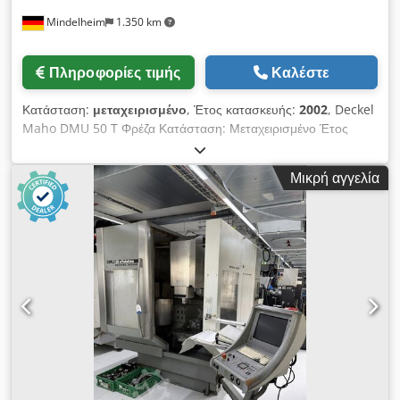
Mindelheim
1.350 km
Πληροφορίες τιμής
Καλέστε
Κατάσταση:
μεταχειρισμένο
, Έτος κατασκευής:
2002
, Deckel
Maho DMU 50 T Φρέζα Κατάσταση: Μεταχειρισμένο Έτος
κατασκευής: 2002 Ώρες λειτουργίας: 34.739 ώρες Χρόνος
προγράμματος: 6.435 ώρες Τεχνικά στοιχεία Υποδοχή
Μικρή αγγελία
εργαλείου: SK 40 Θέσεις εργαλείων: 16 τεμ. Διαδρομές Χ/Υ/Ζ:
500 mm / 400 mm / 400 mm Εύρος στροφών: 20 - 9.000
σ.α.λ. μεταβλητές Μέγεθος τραπεζιού: 700 mm x 500 mm,
περιστρεφόμενο τραπέζι Dodpfx Ajzhlq Ieahock Ισχύς
κινητήρα: σε 100% ED 9 kW / σε 40% ED 13 kW Σύνδεση:
συνολικά 17 kVA Βάρος: περ. 3.000 kg Διαστάσεις ΜxΠxΥ:
περ. 2.100 mm x 1.520 mm (χωρίς περιφερειακά), περ. 2.140
mm