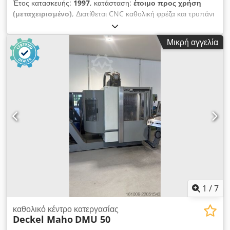
Έτος κατασκευής:
1997
, κατάσταση:
έτοιμο προς χρήση
(μεταχειρισμένο)
, Διατίθεται CNC καθολική φρέζα και τρυπάνι
Decke Maho. Διαδρομή X/Y/Z: 500mm/400mm/400mm,
ισχύς: 7kW/5kW, ροπή: 88Nm/63Nm, στροφές: 4500στρ/
Μικρή αγγελία
λεπτό, υποδοχή εργαλείου: SK40, πρόωση: 5m/min, ταχεία:
5m/min, διάμετρος περιστρεφόμενου τραπεζιού: 700mm, μέγ.
ύψος κατεργαζόμενου τεμαχίου: 500mm, μέγ. φόρτιση
τραπεζιού: 200kg, διαστάσεις μηχανήματος X/Y/Z: περ.
3200mm/1650mm/2550mm, βάρος: περ. 2600kg, έλεγχος:
Heidenhain TNC 124. Διατίθεται τεκμηρίωση. Δυνατή η
επιτόπια επίσκεψη. Djdpfx Aaeyddyujhjck
1
/
7
καθολικό κέντρο κατεργασίας
Deckel Maho
DMU 50