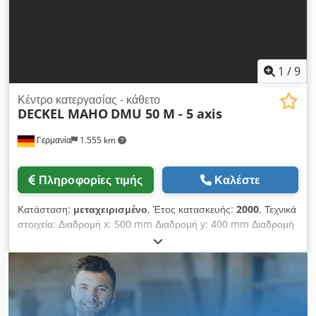
Ταχύτητες περιστροφής άξονα 20 – 4500 στροφές/λεπτό
Βάρος 3 τόνοι Σύστημα ψύξης Τιμή 5.500 ευρώ συν ΦΠΑ,
παραλαβή από την τοποθεσία.
1
/
9
Κέντρο κατεργασίας - κάθετο
DECKEL MAHO
DMU 50 M - 5 axis
Γερμανία
1.555 km
Πληροφορίες τιμής
Καλέστε
Κατάσταση:
μεταχειρισμένο
, Έτος κατασκευής:
2000
, Τεχνικά
στοιχεία: Διαδρομή x: 500 mm Διαδρομή y: 400 mm Διαδρομή
z: 400 mm Άξονας b: χειροκίνητη τοποθέτηση ° Άξονας c:
χειροκίνητη τοποθέτηση Έλεγχος: Heidenhain TNC 124
Θέσεις εργαλειοθήκης: όχι / χωρίς θέσεις Dedpfx Aou
Idffeaheck Κωνικότητα ατράκτου: SK40 Στροφές: 4500
στροφές/λεπτό Συνεχής ταχύτητα μεταφοράς X/Y/Z: μέγ.
14000 mm/λεπτό Ταχεία μετακίνηση: 5,0 μ/λεπτό Διαστάσεις