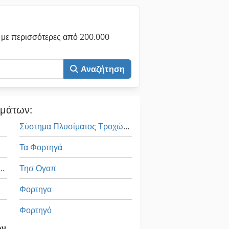
με περισσότερες από 200.000
Αναζήτηση
ημάτων:
Σύστημα Πλυσίματος Τροχών Φορτηγού
Τα Φορτηγά
μότητας Και Ηλεκτρικής Ενέργειας
Τησ Ογαπ
Φορτηγα
Φορτηγό
ων