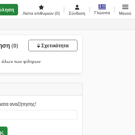
ώληση
Γλώσσα
Λίστα επιθυμιών
(0)
Σύνδεση
Μενού
ληση
(0)
Σχετικότητα
 όλων των φίλτρων
ματα αναζήτησης!
ης