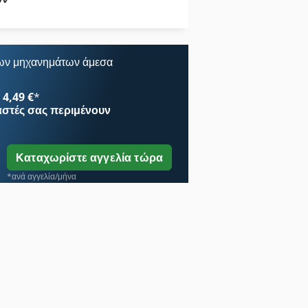
Φορτηγό Με Γερανό
Συσκευές Καθαρισμού Με Ξηρό Ατμό
Όλα Τα
ων μηχανημάτων άμεσα
4,49 €
*
αστές
σας περιμένουν
Καταχωρίστε αγγελία τώρα
*ανά αγγελία/μήνα