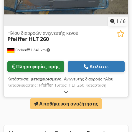
1
/
6
Ηλίου διαρροών ανιχνευτής κενού
Pfeiffer
HLT 260
Borken
1.841 km
Πληροφορίες τιμής
Καλέστε
Κατάσταση:
μεταχειρισμένο
, Ανιχνευτής διαρροής ηλίου
Κατασκευαστής: Pfeiffer Τύπος: HLT 260 Κατάσταση:
Δοκιμασμένο και έτοιμο προς χρήση Σύνδεση: 230V Χρόνος
παράδοσης: Σε απόθεμα (u.ue.V. Dodpfx Asc S D A Tsptock
Αποθήκευση αναζήτησης