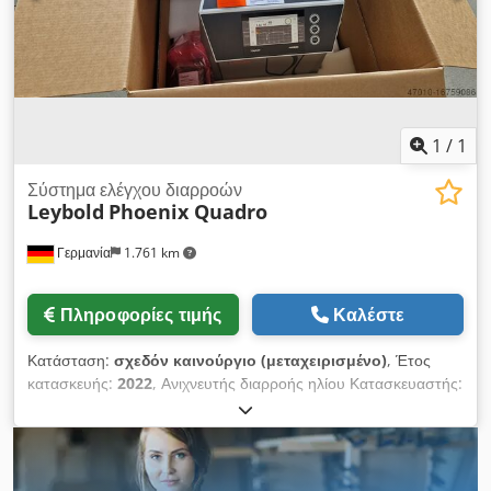
1
/
1
Σύστημα ελέγχου διαρροών
Leybold
Phoenix Quadro
Γερμανία
1.761 km
Πληροφορίες τιμής
Καλέστε
Κατάσταση:
σχεδόν καινούργιο (μεταχειρισμένο)
, Έτος
κατασκευής:
2022
, Ανιχνευτής διαρροής ηλίου Κατασκευαστής:
Leybold Τύπος: Phoenix Quadro EU Κατάσταση: Σαν
καινούργιος Έτοιμος για χρήση από το 2022 αχρησιμοποίητος
Dcodpfx Apst Urlrstok Σύνδεση: 230V Χρόνος παράδοσης: ex
stock (u.ü.V.)