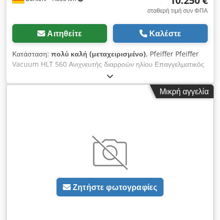
10.250 €
σταθερή τιμή συν ΦΠΑ
Αιτηθείτε
Καλέστε
Κατάσταση:
πολύ καλή (μεταχειρισμένο)
, Pfeiffer Pfeiffer
Vacuum HLT 560 Ανιχνευτής διαρροών ηλίου Επαγγελματικός
έλεγχος στεγανότητας, λειτουργία sniffer & κενού με προ-
αντλία: Vacuubrand MV 10 NT (μέγ. περίπου 10–11 m³/h)
Μικρή αγγελία
Περιγραφή: Προς πώληση προσφέρεται επαγγελματικός
ανιχνευτής διαρροών ηλίου Pfeiffer Vacuum HLT 560. Η
συσκευή έχει σχεδιαστεί για εξαιρετικά ακριβή έλεγχο
στεγανότητας με ήλιο και χρησιμοποιείται συνήθως στη
βιομηχανία, κατασκευή, διασφάλιση ποιότητας, εργαστήρια και
τεχνική εξυπηρέτηση. Είναι κατάλληλη για αξιόπιστη ανίχνευση
ακόμη και των μικρότερων διαρροών. Το HLT 560 λειτουργεί
μαζικά-φασματομετρικά και μπορεί να χρησιμοποιηθεί τόσο σε
λειτουργία κενού όσο και σε λειτουργία sniffer. Με τη χρήση
Ζητήστε φωτογραφίες
του probe sniffer, οι διαρροές εντοπίζονται με ακρίβεια, ενώ
στη λειτουργία κενού ελέγχονται ολόκληρα εξαρτήματα ή
συστήματα. Η ενσωματωμένη τουρμποαντλία και η προ-αντλία
κάνουν τη συσκευή αυτόνομη και φορητή λύση δοκιμών.