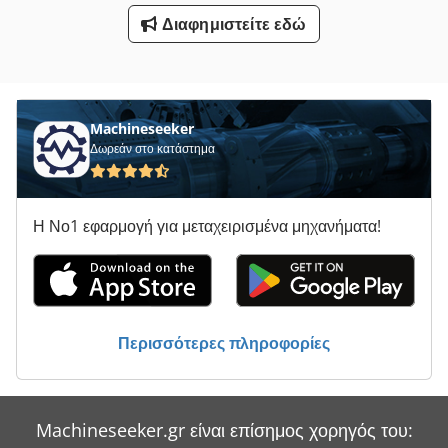
Στρώνοντας Με Άμμο Φραγμό Με Εκχύλιση
Διαφημιστείτε εδώ
Συναρμολογήστε Το Πρότυπο
Συσκευές Καθαρισμού Με Ξηρό Ατμό
Σύστημα Διανομής
Machineseeker
Δωρεάν στο κατάστημα
Σύστημα Μέτρησης Άξονα Με Άρση Στάδιο 4
Σύστημα Μεταφοράς
Η Νο1 εφαρμογή για μεταχειρισμένα μηχανήματα!
Τησ Ογαπ
Τι Επέκτασης
Υποστήριγμα-Με Άξονα
Περισσότερες πληροφορίες
Όλα Τα
Machineseeker.gr είναι επίσημος χορηγός του: