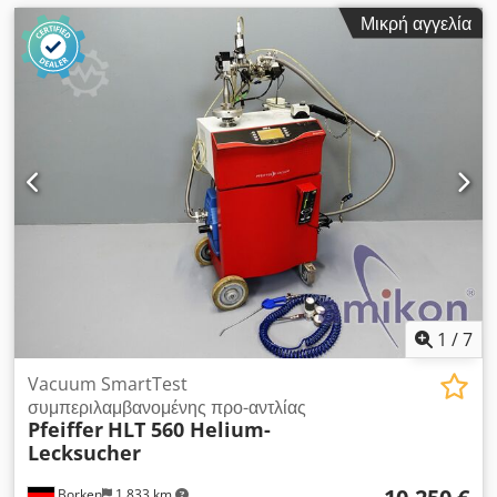
Μικρή αγγελία
1
/
7
Vacuum SmartTest
συμπεριλαμβανομένης προ-αντλίας
Pfeiffer
HLT 560 Helium-
Lecksucher
Borken
1.833 km