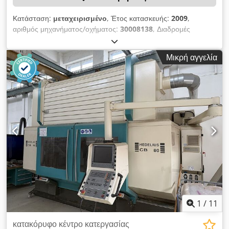
Κατάσταση:
μεταχειρισμένο
, Έτος κατασκευής:
2009
,
αριθμός μηχανήματος/οχήματος:
30008138
, Διαδρομές
κίνησης X/Y/Z: περίπου 3.500x1.000x770 mm, διαστάσεις
τραπεζιού: περίπου 1.000x4.150 mm, ισχύς: 40 kVA, βάρος
Μικρή αγγελία
μηχανήματος: 25.000 kg, σύστημα μεταφοράς γρεζιών AME,
σύστημα ελέγχου HEIDENHAIN ITNC620, σταθερή πλάκα
συγκράτησης τεμαχίων περίπου 1.200x3.500 mm, αυτόματος
αλλακτής εργαλείων HSK-A63, 1 φορητός πάγκος εργασίας, 5
αξόνων, 1 θύρα, περιεχόμενα: χειροκίνητα εργαλεία.
Chedpezqzdvjfx Agmsa
1
/
11
κατακόρυφο κέντρο κατεργασίας