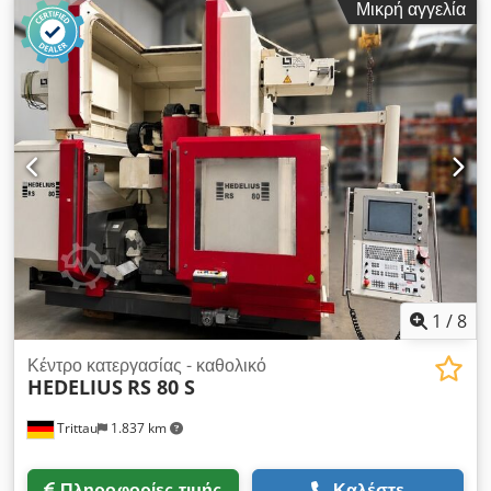
Μικρή αγγελία
αριστερό χώρο εργασίας 1330/650/520 mm, 2 άξονες
περιστροφικού-κλινόμενου τραπεζιού NC 520 x 420 mm /
δεξιά, Σταθερό τραπέζι 1400 x 600 mm / αριστερά, Ταχύτητα
περιστροφής άξονα έως 12.000 στροφές/λεπτό, Υδρόψυκτος
άξονας φρεζαρίσματος, Υδρόψυκτοι άξονες A + C /
περιστροφικό-κλινόμενο τραπέζι, Κώνος υποδοχής SK 40,
Αυτόματος αλλαγέας εργαλείων, χωρητικότητας 30 θέσεων, IKZ
25 bar, Cjdpfx Aezm Sfcogmoha Σύστημα φιλτραρίσματος με
κόσκινο, χωρητικότητας 500 λίτρων, Διαχωριστικό τοίχωμα για
εναλλασσόμενη κατεργασία, Μεταφορέας γκορδέλη.
1
/
8
Κέντρο κατεργασίας - καθολικό
HEDELIUS
RS 80 S
Trittau
1.837 km
Πληροφορίες τιμής
Καλέστε