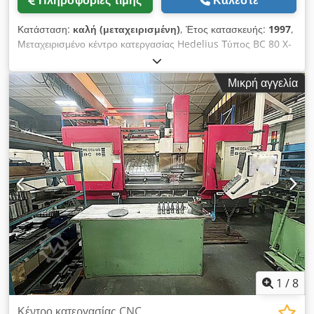
Πληροφορίες τιμής
Καλέστε
Κατάσταση:
καλή (μεταχειρισμένη)
, Έτος κατασκευής:
1997
,
Μεταχειρισμένο κέντρο κατεργασίας Hedelius Τύπος BC 80 X-
άξονας: 2500 mm Y-άξονας: 800 mm Z-άξονας: 550 mm
Υποδοχή SK 50 CNC έλεγχος Heidenhain με κινητήρες/
Μικρή αγγελία
σερβομηχανισμούς Siemens Συμπερ. εξαρτήματος εργαλείων/
συστήματος συγκράτησης στο τραπέζι Έτος κατασκευής: 1999
Codpfx Agezhat Demjha Εξαιρείται η πράσινη μπανιέρα
απορριμμάτων
1
/
8
Κέντρο κατεργασίας CNC