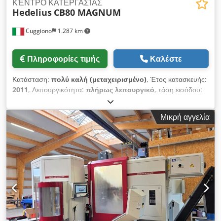
ΚΈΝΤΡΟ ΚΑΤΕΡΓΑΣΊΑΣ
Hedelius
CB80 MAGNUM
Cuggiono
1.287 km
Πληροφορίες τιμής
Καλέστε
Κατάσταση:
πολύ καλή (μεταχειρισμένο)
, Έτος κατασκευής:
2011
, Λειτουργικότητα:
πλήρως λειτουργικό
, τάση εισόδου:
400 V
, διαδρομή άξονα Χ:
3.220 χιλ.
, διαδρομή άξονα Y:
800
χιλ.
, διαδρομή άξονα Z:
600 χιλ.
, αριθμός θέσεων στη θήκη
Μικρή αγγελία
εργαλείων:
55
, συνολικό ύψος:
3.600 χιλ.
, συνολικό μήκος:
7.500 χιλ.
, συνολικό πλάτος:
4.200 χιλ.
, συνολικό βάρος:
15.500 κιλ
, μήκος τραπεζιού:
3.900 χιλ.
, πλάτος τραπεζιού:
750 χιλ.
, μοντέλο ελεγκτή:
Heidenhain
, απόσταση από το
κέντρο του τραπεζιού έως τη μύτη της ατράκτου:
720 χιλ.
,
ισχύς κινητήρα ατράκτου:
35 W
, ταχεία μετακίνηση άξονα Z:
40
μ/λεπτό
, ταχεία μετατόπιση άξονα X:
40 μ/λεπτό
, ταχεία
μετακίνηση άξονας Y:
40 μ/λεπτό
, μέγιστη ταχύτητα ατράκτου:
18.000 στρ./λ.
, ταχύτητα ατράκτου (ελάχ.):
30 στρ./λ.
, φορτίο
τραπεζιού:
3.500 κιλ
, διάμετρος εργαλείου:
80 χιλ.
, μήκος