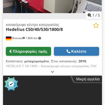
1
/
5
κατακόρυφο κέντρο κατεργασίας
Hedelius
C50/40/530/1800/8
Bremen
1.866 km
Πληροφορίες τιμής
Καλέστε
Κατάσταση:
μεταχειρισμένο
, Έτος κατασκευής:
2010
,
HEDELIUS C 50-1800 – Κατακόρυφο κέντρο κατεργασίας CNC
– Έτος κατασκευής 2010 – HEIDENHAIN iTNC530 Προς
πώληση ένα υψηλής ποιότητας κατακόρυφο κέντρο
Μικρή αγγελία
κατεργασίας CNC HEDELIUS C 50-1800, γερμανικής
κατασκευής. Το μηχάνημα είναι ιδανικό για την κατασκευή
εργαλείων και καλουπιών, τη γενική μηχανολογία, καθώς και
την ακριβή παραγωγή μεμονωμένων τεμαχίων και σειρών. Το
HEDELIUS εντυπωσιάζει με την σταθερή κατασκευή του, το