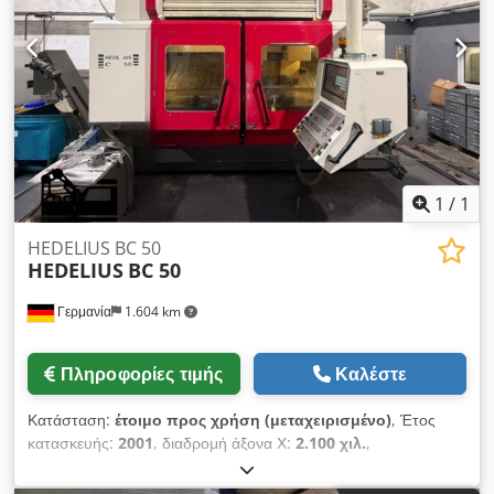
ατράκτου: 26.351 h Διαστάσεις τραπεζιού: 2.900 × 750 mm
Αρ. εργαλείων στη μαγκαζίνη: 30
1
/
1
HEDELIUS BC 50
HEDELIUS
BC 50
Γερμανία
1.604 km
Πληροφορίες τιμής
Καλέστε
Κατάσταση:
έτοιμο προς χρήση (μεταχειρισμένο)
, Έτος
κατασκευής:
2001
, διαδρομή άξονα Χ:
2.100 χιλ.
,
κατασκευαστής ελεγκτών:
HEIDENHAIN
, μοντέλο ελεγκτή:
TNC 415
, μέγιστη ταχύτητα ατράκτου:
8.000 στρ./λ.
, αριθμός