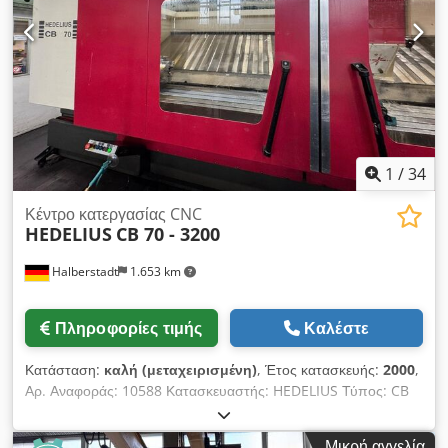
εργαλείων: SK40 Αποθήκη εργαλείων: 30 θέσεις Διαστάσεις
εγκατάστασης (περίπου): Πλάτος: 6500 mm Βάθος: 4400 mm
Ύψος: 4000 mm Βάρος: 12000 kg Ώρες λειτουργίας
μηχανήματος: 22001 ώρες Αξεσουάρ: - Τεκμηρίωση
1
/
34
Κέντρο κατεργασίας CNC
HEDELIUS
CB 70 - 3200
Halberstadt
1.653 km
Πληροφορίες τιμής
Καλέστε
Κατάσταση:
καλή (μεταχειρισμένη)
, Έτος κατασκευής:
2000
,
Αρ. Αναφοράς: 10588 Κατασκευαστής: HEDELIUS Τύπος: CB
70 - 3200 Έτος κατασκευής: 2000 Τύπος ελέγχου: CNC
έλεγχος Σύστημα ελέγχου: Heidenhain TNC Τοποθεσία
Μικρή αγγελία