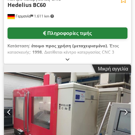
Hedelius
BC60
Γερμανία
1.611 km
Πληροφορίες τιμής
Κατάσταση:
έτοιμο προς χρήση (μεταχειρισμένο)
, Έτος
κατασκευής:
1998
, Διατίθεται κέντρο κατεργασίας CNC 3
αξόνων Hedelius. Διαδρομές X/Y/Z:
2490mm/630mm/750mm, διαστάσεις τραπεζιού X/Y:
Μικρή αγγελία
3200mm/650mm, υποδοχή εργαλείου: SK40, στροφές: 8000
σ.α.λ., θέσεις εργαλείων: 48, χωρητικότητα δεξαμενής
ψυκτικού: 350l. Διαστάσεις μηχανήματος X/Y/Z: περ.
6500mm/3700mm/3700mm, βάρος: περ. 16500kg, έλεγχος:
Heidenhain TNC426. Συμπεριλαμβάνεται δεξαμενή ψυκτικού,
διαχωριζόμενος χώρος εργασίας, μεταφορέας ρινισμάτων και
εσωτερική ψύξη εργαλείου (IKZ). Διαθέσιμη τεκμηρίωση.
Δυνατότητα επιτόπιας επιθεώρησης. Cjdpfozhnrzex Agmeha