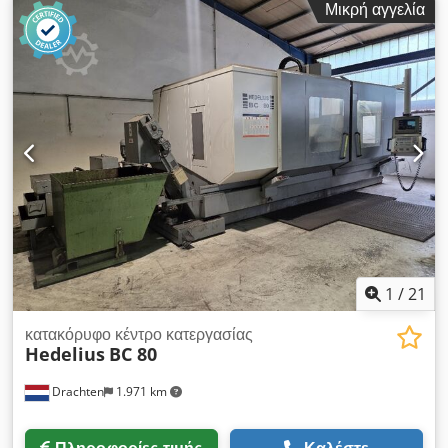
Μικρή αγγελία
αξόνων:
3
, Αυτό το 3-αξονικό HEDELIUS BC 50
κατασκευάστηκε το 2001. Διαθέτει εσωτερική παροχή ψυκτικού
υγρού και είναι εξοπλισμένο με σύστημα ελέγχου Heidenhain
TNC 415. Αν αναζητάτε υψηλής ποιότητας δυνατότητες
κατεργασίας, εξετάστε το κάθετο κέντρο κατεργασίας
HEDELIUS BC 50 που διαθέτουμε προς πώληση.
Επικοινωνήστε μαζί μας για περισσότερες πληροφορίες. • Με
εσωτερική παροχή ψυκτικού υγρού • Σύστημα ελέγχου:
Heidenhain TNC 415 • Κατάσταση: Καλή / Πλήρως
λειτουργικό Τεχνικές προδιαγραφές Ψυκτικό μέσω ατράκτου:
Ναι Cjdpfxszbuv Uo Agmeha
1
/
21
κατακόρυφο κέντρο κατεργασίας
Hedelius
BC 80
Drachten
1.971 km