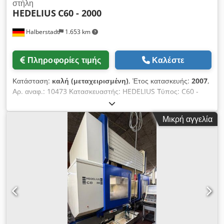
στήλη
HEDELIUS
C60 - 2000
Halberstadt
1.653 km
Πληροφορίες τιμής
Καλέστε
Κατάσταση:
καλή (μεταχειρισμένη)
, Έτος κατασκευής:
2007
,
Αρ. αναφ.: 10473 Κατασκευαστής: HEDELIUS Τύπος: C60 -
2000 Έτος κατασκευής: 2007 Τύπος ελέγχου: CNC Έλεγχος:
Heidenhain iTNC 530 Τοποθεσία αποθήκευσης: Halberstadt
Μικρή αγγελία
Χώρα προέλευσης: Γερμανία Codpfx Aezc Dzpogmjha
Διαδρομή άξονα X: 2000 mm Διαδρομή άξονα Y: 620 mm
Διαδρομή άξονα Z: 520 mm Ύψος τραπεζιού: 860 mm Μέγ.
βάρος κατεργαζόμενου τεμαχίου: 2000 kg Μέγ. μήκος
εργαλείου: 330 mm Μέγ. διάμετρος εργαλείου: 80/125 mm
Επιφάνεια στερέωσης: 2500 x 600 mm Πλάτος T-υποδοχών:
18 mm Απόσταση μεταξύ T-υποδοχών: 100 mm Θέσεις
εργαλείων στο μαγκαζί: 30 Περιοχή στροφών (άπειρη ρύθμιση):
30 – 8000 στρ./λεπτό Μέγιστη ροπή: 198 Nm Ταχύτητα
ταχείας μετακίνησης X/Y/Z: 45000 mm/min Αριθμός ακτινικών