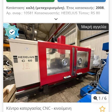
γειτονικά σημεία 35 mm Το μηχάνημα μπορεί να ελεγχθεί υπό
Κατάσταση:
καλή (μεταχειρισμένη)
, Έτος κατασκευής:
2008
,
τάση κατόπιν συνεννόησης.
Αρ. αναφ.: 10581 Κατασκευαστής: HEDELIUS Τύπος: RS 80
Magnum Έτος κατασκευής: 2008 Τύπος ελέγχου: CNC
Σύστημα ελέγχου: HEIDENHAIN iTNC 530 Τοποθεσία
Μικρή αγγελία
αποθήκευσης: Halberstadt Χώρα προέλευσης: Γερμανία
Διαδρομή άξονα X: 945 mm Διαδρομή άξονα Y: 800 mm
Διαδρομή άξονα Z: 600 mm Άξονας C: 360.000 x 0,001°
Cjdpfxezc D Ags Agmoha Υποδοχή ατράκτου: ISO 40 Φορτίο
τραπεζιού: 600 kg Αλλάκτης εργαλείων: 30 θέσεων Στροφές
ατράκτου: 10 - 8.000 σ.α.λ. Ισχύς κινητήρα ατράκτου: 27 kW
Συνολική απαίτηση ισχύος: 55 kW Βάρος μηχανής περ.: 16 τ
Άξονας Α (άξονας περιστροφής): ° Επιφάνεια σύσφιξης
τραπεζιού: 800 x 630 mm Επιπρόσθετες πληροφορίες: -
Εκκρεμές κατεργασία με περιστρεφόμενο τραπέζι και σταθερό
τραπέζι μηχανής - Σύστημα ψυκτικού υγρού, μεταφορέας
απορριμμάτων - Πλήρες περίβλημα Το μηχάνημα μπορεί να
επιθεωρηθεί υπό ρεύμα μετά από συνεννόηση.
1
/
6
Κέντρο κατεργασίας CNC - κινούμενη