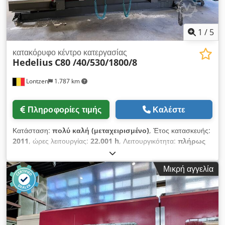
αποβλήτων: ναι Σύστημα ψύξης: ναι Μήκος: 8000 mm Πλάτος:
5000 mm Ύψος: 3700 mm Βάρος: 30000 kg
1
/
5
κατακόρυφο κέντρο κατεργασίας
Hedelius
C80 /40/530/1800/8
Lontzen
1.787 km
Πληροφορίες τιμής
Καλέστε
Κατάσταση:
πολύ καλή (μεταχειρισμένο)
, Έτος κατασκευής:
2011
, ώρες λειτουργίας:
22.001 h
, Λειτουργικότητα:
πλήρως
λειτουργικό
, διαδρομή άξονα Χ:
1.800 χιλ.
, διαδρομή άξονα Y:
800 χιλ.
, διαδρομή άξονα Z:
600 χιλ.
, πλάτος τραπεζιού:
750
Μικρή αγγελία
χιλ.
, μήκος τραπεζιού:
2.050 χιλ.
, Διαδρομές κίνησης:
Διαδρομή Χ: 1800 mm Διαδρομή Υ: 800 mm Διαδρομή Ζ: 600
mm Διαστάσεις τραπεζιού: 2050 x 750 mm Codpfx Aozl
Uxpegmoha Ταχύτητα περιστροφής άξονα: 0-8000 σ.α.λ. Ώρες
λειτουργίας άξονα: 6626 ώρες Σύστημα συγκράτησης