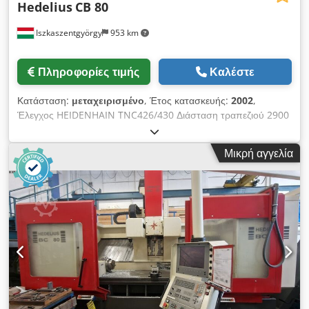
Hedelius
CB 80
Iszkaszentgyörgy
953 km
Πληροφορίες τιμής
Καλέστε
Κατάσταση:
μεταχειρισμένο
, Έτος κατασκευής:
2002
,
Έλεγχος HEIDENHAIN TNC426/430 Διάσταση τραπεζιού 2900
x 750 mm Φορτίο τραπεζιού 2800 kg Διαδρομή Χ 2300 mm
Chedpfey T Ht Dsx Agmoa Διαδρομή Υ 800 mm Διαδρομή Ζ
Μικρή αγγελία
600 mm Απόσταση άξονα - τραπέζι 10 - 740 mm Κύριος
άξονας 0 - 12000 στρ./λεπτό (άξονας με μοτέρ) Ισχύς κίνησης
25 kW Υποδοχή SK40 Μαγκαζί 30 θέσεων Μέγ. διάμετρος
εργαλείου D80 mm Μέγ. μήκος εργαλείου 330 mm Μέγ. βάρος
εργαλείου 15 kg Βάρος 13000 kg Διαστάσεις ΜxΠxΥ = 6500 x
3100 x 3100 mm Εξοπλισμός, παρελκόμενα - Σύστημα ψύξης
- Εσωτερική ψύξη (IKZ) - CELOX άξονας με μοτέρ - Ταινία
απομάκρυνσης ρινισμάτων Τα έξοδα μεταφοράς και φόρτωσης
δεν περιλαμβάνονται στην τιμή. Το μηχάνημα ελέγχθηκε τεχνικά
από το ουγγρικό σέρβις της HEDELIUS το 2022 και
αντικαταστάθηκαν ανταλλακτικά φθοράς. Από τότε σχεδόν δεν