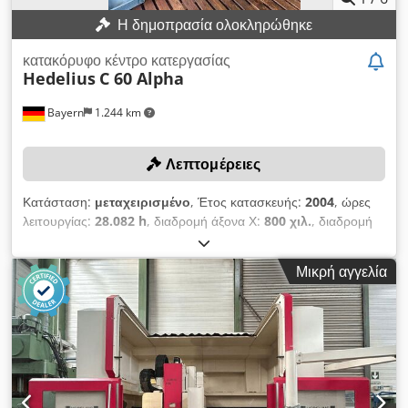
Η δημοπρασία ολοκληρώθηκε
κατακόρυφο κέντρο κατεργασίας
Hedelius
C 60 Alpha
Bayern
1.244 km
Λεπτομέρειες
Κατάσταση:
μεταχειρισμένο
, Έτος κατασκευής:
2004
, ώρες
λειτουργίας:
28.082 h
, διαδρομή άξονα Χ:
800 χιλ.
, διαδρομή
άξονα Y:
620 χιλ.
, διαδρομή άξονα Z:
520 χιλ.
, μοντέλο
ελεγκτή:
Siemens 840 D
, μέγιστη ταχύτητα ατράκτου:
13.000
Μικρή αγγελία
στρ./λ.
, Το σύστημα ελέγχου (PCU 50) αντικαταστάθηκε τον
Μάρτιο του 2024! Ο άξονας της μηχανής αντικαταστάθηκε στις
περίπου 5.500 ώρες λειτουργίας! ΤΕΧΝΙΚΕΣ ΛΕΠΤΟΜΕΡΕΙΕΣ
Διαδρομή άξονα X: 800 mm Διαδρομή άξονα Y: 620 mm
Διαδρομή άξονα Z: 520 mm Chedpfxezka Aks Agmsa
Ταχύτητα περιστροφής άξονα: 13.000 στροφές/λεπτό Αριθμός
θέσεων στην αποθήκη εργαλείων: 30 ΛΕΠΤΟΜΕΡΕΙΕΣ