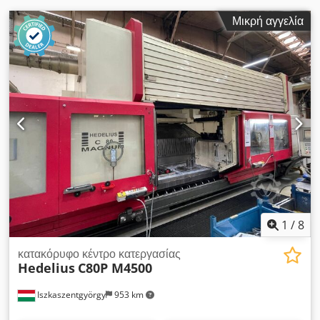
Μικρή αγγελία
1
/
8
κατακόρυφο κέντρο κατεργασίας
Hedelius
C80P M4500
Iszkaszentgyörgy
953 km