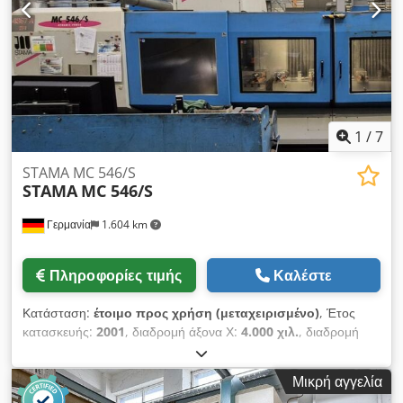
Βάρος μηχανήματος περίπου: 11,0 t Διαστάσεις μηχανήματος
περίπου (Μ x Π x Υ): 4,9 x 4,3 x 3,15 m Το DECKEL MAHO
DMC 75 V linear είναι ένα υψηλής ακρίβειας κάθετο κέντρο
μηχανικής κατεργασίας CNC με γραμμικούς κινητήρες και είναι
κατάλληλο για κατεργασία 3 αξόνων.
1
/
7
STAMA MC 546/S
STAMA
MC 546/S
Γερμανία
1.604 km
Πληροφορίες τιμής
Καλέστε
Κατάσταση:
έτοιμο προς χρήση (μεταχειρισμένο)
, Έτος
κατασκευής:
2001
, διαδρομή άξονα Χ:
4.000 χιλ.
, διαδρομή
άξονα Y:
800 χιλ.
, διαδρομή άξονα Z:
750 χιλ.
, κατασκευαστής
ελεγκτών:
SIEMENS
, μοντέλο ελεγκτή:
840D
, συνολικό ύψος:
Μικρή αγγελία
4.000 χιλ.
, συνολικό πλάτος:
6.400 χιλ.
, συνολικό βάρος: