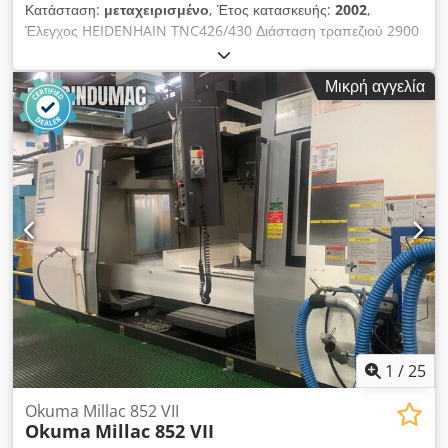
Κατάσταση:
μεταχειρισμένο
, Έτος κατασκευής:
2002
,
kVA - Συνολική απαιτούμενη ισχύς: 50 kW - Τάση: 400 V (3~,
Έλεγχος HEIDENHAIN TNC426/430 Διάσταση τραπεζιού 2900
50 Hz) - Ονομαστικό ρεύμα: 80 A - Διάμετρος ρουλεμάν άξονα:
x 750 mm Φορτίο τραπεζιού 2800 kg Διαδρομή Χ 2300 mm
95 mm - Υποδοχή εργαλείου / Κάτοχος: SK50 - Μέγιστη ροπή:
Διαδρομή Υ 800 mm Διαδρομή Ζ 600 mm Απόσταση άξονα -
840 Nm με λόγο μετάδοσης i=4 (σε κύκλο λειτουργίας 40%) -
Μικρή αγγελία
τραπέζι 10 - 740 mm Κύριος άξονας 0 - 12000 στρ./λεπτό
Εύρος ταχύτητας περιστροφής άξονα: 36 – 6000 στροφές ανά
(άξονας με μοτέρ) Ισχύς κίνησης 25 kW Υποδοχή SK40
λεπτό - Χωρητικότητα αποθήκης εργαλείων: 60 εργαλεία -
Μαγκαζί 30 θέσεων Μέγ. διάμετρος εργαλείου D80 mm Μέγ.
Δύναμη σύσφιξης εργαλείου: 20.000 N - Μέγιστη διάμετρος
μήκος εργαλείου 330 mm Μέγ. βάρος εργαλείου 15 kg Βάρος
εργαλείου: 180 mm - Μέγιστο μήκος εργαλείου: 400 mm -
13000 kg Διαστάσεις ΜxΠxΥ = 6500 x 3100 x 3100 mm
Ταχύτητες τροφοδοσίας (X, Y, Z): 1 – 10.000 mm/min -
Crodpfx Asy T Ht Domhjf Εξοπλισμός, παρελκόμενα -
Ταχύτητες ταχείας κίνησης (X / Y / Z): 30 m/min / 30 m/min /
Σύστημα ψύξης - Εσωτερική ψύξη (IKZ) - CELOX άξονας με
22 m/min - Μέγιστη δύναμη τροφοδοσίας (X / Y / Z): 12.000 N
μοτέρ - Ταινία απομάκρυνσης ρινισμάτων Τα έξοδα μεταφοράς
/ 12.000 N / 18.000 N - Μέγιστη απόδοση φρεζαρίσματος:
και φόρτωσης δεν περιλαμβάνονται στην τιμή. Το μηχάνημα
1.000 cm³ - Μέγιστη διάμετρος διάτρησης: 90 mm - Μέγιστη
ελέγχθηκε τεχνικά από το ουγγρικό σέρβις της HEDELIUS το
διάμετρος διάτρησης για κοπή σπειρωμάτων: M40 -
2022 και αντικαταστάθηκαν ανταλλακτικά φθοράς. Από τότε
Περιλαμβάνεται στην παράδοση: Λειτουργία αυτόματης
σχεδόν δεν έχει χρησιμοποιηθεί. Το μηχάνημα παρήγαγε
απενεργοποίησης στο τέλος της εβδομάδας· Εσωτερικός
πλαστικά μέρη.
φωτισμός - Δεν περιλαμβάνεται στην παράδοση: Τραπέζι
1
/
25
στήριξης· Μέγγενες Τεχνικές προδιαγραφές Μέγεθος
κωνικότητας: SK 50
Okuma Millac 852 VII
Okuma
Millac 852 VII