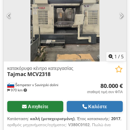
μετακίνηση άξονα Z:
15 μ/λεπτό
, ταχεία μετατόπιση άξονα X:
20 μ/λεπτό
, ταχεία μετακίνηση άξονας Y:
15 μ/λεπτό
, μύτη
ατράκτου:
ISO 50
, μέγιστη ταχύτητα ατράκτου:
6.000 στρ./λ.
,
ταχύτητα ατράκτου (ελάχ.):
10 στρ./λ.
, διάμετρος εργαλείου:
127 χιλ.
, μήκος εργαλείου:
350 χιλ.
, Εξοπλισμός:
ταχύτητα
περιστροφής απείρως μεταβαλλόμενη, τεκμηρίωση /
εγχειρίδιο
, Κέντρο κατεργασίας AWEA LP-3025 με κάθετη
γερανογέφυρα Cedpjrl Svrsfx Amhjrf
1
/
5
κατακόρυφο κέντρο κατεργασίας
Tajmac
MCV2318
80.000 €
Šempeter v Savinjski dolini
970 km
σταθερή τιμή συν ΦΠΑ
Αιτηθείτε
Καλέστε
Κατάσταση:
καλή (μεταχειρισμένη)
, Έτος κατασκευής:
2017
,
αριθμός μηχανήματος/οχήματος:
V380C0102
, Πωλώ ένα