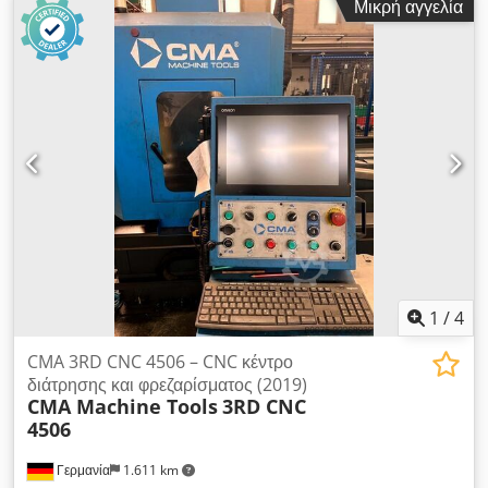
Μικρή αγγελία
ΔΙΑΣΤΑΣΕΙΣ ΤΡΑΠΕΖΙΟΥ: 2.000 mm x 800 mm ΔΙΑΔΡΟΜΕΣ:
X: 2.000 mm Y: 820 mm Z: 850 mm ΑΠΟΣΤΑΣΗ ΜΥΤΗ
ΑΤΡΑΚΤΟΥ - ΕΠΙΦΑΝΕΙΑ ΤΡΑΠΕΖΙΟΥ: 200 - 1.030 mm
ΤΑΧΥΤΗΤΑ ΑΤΡΑΚΤΟΥ: 6.000 στροφές/λεπτό ΜΕΓΙΣΤΟ
ΕΠΙΤΡΕΠΟΜΕΝΟ ΦΟΡΤΙΟ ΤΡΑΠΕΖΙΟΥ: 3.000 kg
ΧΩΡΗΤΙΚΟΤΗΤΑ ΜΑΓΑΖΙΝΟΥ ΕΡΓΑΛΕΙΩΝ: 40 Θέσεις ΚΩΝΟΣ:
ISO 50 DIN 69871 ΑΠΟΜΑΚΡΥΝΣΗ ΡΟΚΑΛΩΝ ΜΗΧΑΝΗΜΑ
ΠΛΗΡΕΣ ΜΕ ΟΛΑ ΤΑ ΕΓΓΡΑΦΑ ΕΤΟΣ ΠΡΩΤΗΣ
ΕΓΚΑΤΑΣΤΑΣΗΣ: 2001 ΜΗΧΑΝΗΜΑ ΣΕ ΑΡΙΣΤΗ ΚΑΤΑΣΤΑΣΗ
1
/
4
CMA 3RD CNC 4506 – CNC κέντρο
διάτρησης και φρεζαρίσματος (2019)
CMA Machine Tools
3RD CNC
4506
Γερμανία
1.611 km