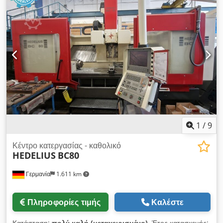
ατράκτου:
24.000 στρ./λ.
, ώρες λειτουργίας ατράκτου:
77 h
,
ισχύς κινητήρα ατράκτου:
20.000 W
, αριθμός ατράκτων:
1
,
τάση εισόδου:
400 V
, είδος εισερχόμενου ρεύματος:
τριφασικός
, Εξοπλισμός:
Διαθέσιμη πινακίδα τύπου,
Σήμανση CE, τεκμηρίωση / εγχειρίδιο
, ARES 3618 PX5,
μεταχειρισμένο, σε άριστη κατάσταση, σαν καινούργιο. Έτος
κατασκευής: 2025 Ώρες λειτουργίας: 77 Ηλεκτροάτρακτος: 20
kW Άμεσοι κωδικοποιητές αξόνων Β+C Σύστημα λίπανσης
Lubrix Αποθήκη εργαλείων, 20 θέσεις Επιφάνεια εργασίας από
αλουμίνιο Σύστημα CNC: Fanuc 31i B5 Crsdpszly Dkefx
Amhef Σύστημα κενού για μία ζώνη Αντλία κενού 250 m³/ώρα
Renishaw TS27R Renishaw NC4-F230 Renishaw RMP60
1
/
9
Κέντρο κατεργασίας - καθολικό
HEDELIUS
BC80
Γερμανία
1.611 km
Πληροφορίες τιμής
Καλέστε
Κατάσταση:
πολύ καλή (μεταχειρισμένο)
, Έτος κατασκευής: