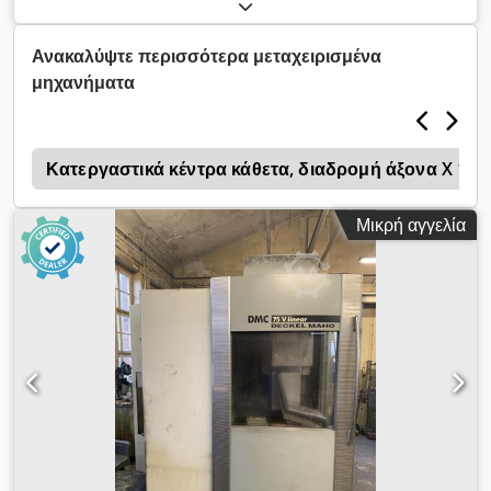
μηχάνημα που έχει χρησιμοποιηθεί ελάχιστα. Credpozlx Hdofx
Amhjf
Ανακαλύψτε περισσότερα μεταχειρισμένα
μηχανήματα
α
Κατεργαστικά κέντρα κάθετα, διαδρομή άξονα X 10
Μικρή αγγελία