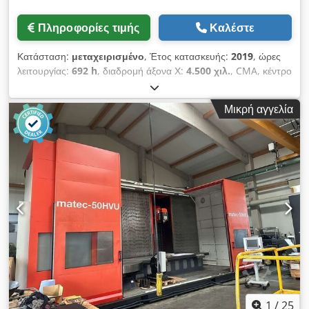
Πληροφορίες τιμής
Καλέστε
Κατάσταση:
μεταχειρισμένο
, Έτος κατασκευής:
2019
, ώρες
λειτουργίας:
692 h
, διαδρομή άξονα Χ:
4.500 χιλ.
, CMA, κέντρο
διάτρησης τρίτης γενιάς για χαλύβδινα προφίλ και δομικά
εξαρτήματα, κατασκευής 2019, με μόλις περίπου 692 ώρες
Μικρή αγγελία
λειτουργίας. CNC με οθόνη αφής OMRON, με δυνατότητα
προγραμματισμού μέσω διαλόγου και σύμφωνα με τα πρότυπα
DIN/ISO, διαδρομή X 4.500 mm, άξονας BT40, 50-4.000
στροφές/λεπτό (13,1 kW, έως 125 Nm) για διάτρηση πλήρους
διαμέτρου έως Ø 36 mm και κοπή σπειρωμάτων έως M24 σε
χάλυβα. Λειτουργία με εναλλασσόμενη κίνηση για φόρτωση
κατά τη διάρκεια της επεξεργασίας, αυτόματος αλλαγτής
εργαλείων με χωρητικότητα 10 θέσεων, αναγνώστης Z για
ανίχνευση ύψους και ψύξη μέσω του άξονα. Πλήρως
λειτουργικό. Crodpfx Aezmyzfjmhjf
1
/
25