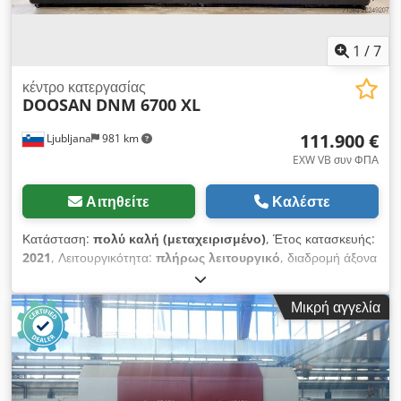
1
/
7
κέντρο κατεργασίας
DOOSAN
DNM 6700 XL
111.900 €
Ljubljana
981 km
EXW VB συν ΦΠΑ
Αιτηθείτε
Καλέστε
Κατάσταση:
πολύ καλή (μεταχειρισμένο)
, Έτος κατασκευής:
2021
, Λειτουργικότητα:
πλήρως λειτουργικό
, διαδρομή άξονα
Χ:
2.100 χιλ.
, διαδρομή άξονα Y:
670 χιλ.
, διαδρομή άξονα Z:
625 χιλ.
, ταχεία μετατόπιση άξονα X:
30 μ/λεπτό
, ταχεία
Μικρή αγγελία
μετακίνηση άξονας Y:
30 μ/λεπτό
, ταχεία μετακίνηση άξονα Z:
30 μ/λεπτό
, ροπή στρέψης:
118 Nm
, κατασκευαστής
ελεγκτών:
FANUC
, μοντέλο ελεγκτή:
FANUC I SERIES
, μέγιστη
ταχύτητα ατράκτου:
12.000 στρ./λ.
, απόσταση τραπεζιού έως
το κέντρο της ατράκτου:
150 χιλ.
, μύτη ατράκτου:
BT40
,