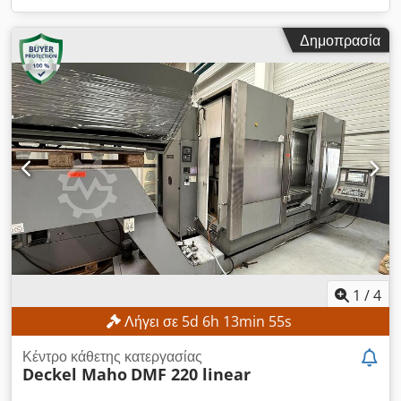
Δημοπρασία
1
/
4
Λήγει σε
5
d
6
h
13
min
53
s
Κέντρο κάθετης κατεργασίας
Deckel Maho
DMF 220 linear