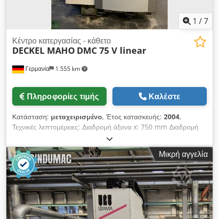
1
/
7
Κέντρο κατεργασίας - κάθετο
DECKEL MAHO
DMC 75 V linear
Γερμανία
1.555 km
Πληροφορίες τιμής
Καλέστε
Κατάσταση:
μεταχειρισμένο
, Έτος κατασκευής:
2004
,
Τεχνικές λεπτομέρειες: Διαδρομή άξονα x: 750 mm Διαδρομή
άξονα y: 600 mm Διαδρομή άξονα z: 560 mm Ώρες
λειτουργίας: 78.328 ώρες Ώρες λειτουργίας ατράκτου: 38.073
Μικρή αγγελία
ώρες Σύστημα ελέγχου: Heidenhain iTNC 530 Αποθήκη
εργαλείων με: 30 θέσεις Codpfxszp Dvrs Amherf Σύστημα
συγκράτησης εργαλείων: HSK-A 63 Ταχύτητες τροφοδοσίας,
ρυθμιζόμενες: 90 mm/min Ταχύτητα ταχείας μετακίνησης: 90
m/min Διαστάσεις τραπεζιού: 950 x 650 mm Μέγιστο φορτίο
τραπεζιού: 1000 kg Συνολική απαιτούμενη ισχύς: 73 kVA