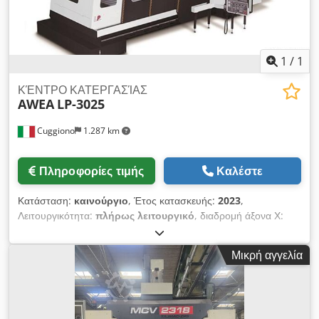
1
/
1
ΚΈΝΤΡΟ ΚΑΤΕΡΓΑΣΊΑΣ
AWEA
LP-3025
Cuggiono
1.287 km
Πληροφορίες τιμής
Καλέστε
Κατάσταση:
καινούργιο
, Έτος κατασκευής:
2023
,
Λειτουργικότητα:
πλήρως λειτουργικό
, διαδρομή άξονα Χ:
3.000 χιλ.
, διαδρομή άξονα Y:
2.500 χιλ.
, διαδρομή άξονα Z:
760 χιλ.
, μέγιστο βάρος τεμαχίου:
12.000 κιλ
, συνολικό ύψος:
Μικρή αγγελία
48.500 χιλ.
, συνολικό μήκος:
85.800 χιλ.
, συνολικό πλάτος:
56.000 χιλ.
, συνολικό βάρος:
20 κιλ
, μήκος τραπεζιού:
3.020
χιλ.
, πλάτος τραπεζιού:
2.400 χιλ.
, απόσταση από το κέντρο
του τραπεζιού έως τη μύτη της ατράκτου:
960 χιλ.
, ταχεία