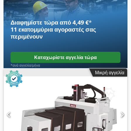
1.100 mm Csdpowwt Nmefx Amhjrf Σύστημα υποδοχής
εργαλείων: SK40 Αποθήκη εργαλείων: 60 θέσεων Ταχύτητα
περιστροφής: 10.000 στροφές/λεπτό Βάρος: περίπου 20 τόνοι
Διαφημίστε τώρα από 4,49 €
*
3826
11 εκατομμύρια αγοραστές
σας
περιμένουν
Καταχωρίστε αγγελία τώρα
*ανά αγγελία/μήνα
Μικρή αγγελία