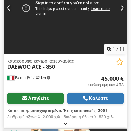
2.240 mm, έχει σχεδιαστεί ως δύο ζώνες στήριξης, η καθεμία
700 mm, για λειτουργία εναλλασσόμενης παραγωγής. Cedpfx
Ajzpbm Usmhjrf
1
/
11
κατακόρυφο κέντρο κατεργασίας
DAEWOO
ACE - 850
45.000 €
Paitone
1.182 km
σταθερή τιμή συν ΦΠΑ
Αιτηθείτε
Καλέστε
Κατάσταση:
μεταχειρισμένο
, Έτος κατασκευής:
2001
,
διαδρομή άξονα Χ:
2.000 χιλ.
, διαδρομή άξονα Y:
820 χιλ.
,
διαδρομή άξονα Z:
850 χιλ.
, ΚΕΝΤΡΟ ΚΑΤΕΡΓΑΣΙΑΣ DAEWOO
ACE V - 850 CNC FANUC 18 - M Csdpfx Amsyup T Uohjrf