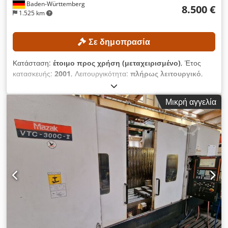
Baden-Württemberg
8.500 €
1.525 km
Σε δημοπρασία
Κατάσταση:
έτοιμο προς χρήση (μεταχειρισμένο)
, Έτος
κατασκευής:
2001
, Λειτουργικότητα:
πλήρως λειτουργικό
,
διαδρομή άξονα Χ:
2.200 χιλ.
, διαδρομή άξονα Y:
560 χιλ.
,
διαδρομή άξονα Z:
720 χιλ.
, μοντέλο ελεγκτή:
Siemens 840D
,
Μικρή αγγελία
μέγιστη ταχύτητα ατράκτου:
12.000 στρ./λ.
, ΤΕΧΝΙΚΕΣ
ΛΕΠΤΟΜΕΡΕΙΕΣ Διαδρομή άξονα X: 2.200 mm Διαδρομή
άξονα Y: 560 mm Διαδρομή άξονα Z: 720 mm Ταχύτητα
περιστροφής άξονα: 20–12.000 στροφές/λεπτό Υποδοχή
εργαλείου: SK 40 Ισχύς άξονα: 35 / 25 kW Θέσεις εργαλείων:
32 Μέγιστο μήκος εργαλείου: 300 mm Μέγιστο βάρος
εργαλείου: 6 kg Επιφάνεια στήριξης τραπεζιού: 2.600 × 600
mm Μέγιστο φορτίο τραπεζιού: 2.200 kg Ταχεία κίνηση άξονα
X: 80 m/min Ταχεία κίνηση άξονα Y: 50 m/min Ταχεία κίνηση
άξονα Z: 50 m/min ΛΕΠΤΟΜΕΡΕΙΕΣ ΜΗΧΑΝΗΜΑΤΟΣ
Σύστημα ελέγχου: Siemens 840D Τύπος ρεύματος: Τριφασικό
Διαστάσεις και βάρος Απαιτούμενος χώρος: περίπου 7.000 ×