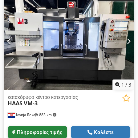
Απόσταση μεταξύ ατράκτου και επιφάνειας τραπεζιού: 150 –
770 mm Στροφές: 10.000 στροφές/λεπτό Υποδοχή: SK40
Ισχύς κίνησης: 10 / 17 kW Μαγαζί: 30 θέσεων Γρήγορη
μετακίνηση X/Y: 35 m/min Μέγιστη πρόωση: 12.000 mm/min
Βάρος: 5300 kg Διαστάσεις ΜxΠxΥ: 2910 x 2500 x 2850 mm
Εξαρτήματα, εξοπλισμός: - Σύστημα ψύξης - Μεταφορέας
ρινισμάτων - Ηλεκτρικό χειριστήριο χειρός - Τεκμηρίωση Το
μηχάνημα χρησιμοποιήθηκε σε εργαστήριο συντήρησης. Έχει
χρησιμοποιηθεί λίγο. Πολύ καλή κατάσταση.
1
/
3
κατακόρυφο κέντρο κατεργασίας
HAAS
VM-3
Ivanja Reka
883 km
Πληροφορίες τιμής
Καλέστε