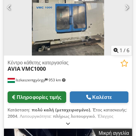
1
/
6
Κέντρο κάθετης κατεργασίας
AVIA
VMC1000
Iszkaszentgyörgy
953 km
Πληροφορίες τιμής
Καλέστε
Κατάσταση:
πολύ καλή (μεταχειρισμένο)
, Έτος κατασκευής:
2004
, Λειτουργικότητα:
πλήρως λειτουργικό
, Έλεγχος
HEIDENHAIN iTNC 530 Διαστάσεις τραπεζιού: 1200 x 540 mm
Φορτίο τραπεζιού: 1000 kg Διαδρομή X: 1000 mm Διαδρομή Y:
Μικρή αγγελία
540 mm Διαδρομή Z: 620 mm Crjdpfxsw Afwas Alasf