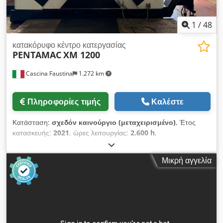
απομάκρυνσης των γυαλιστικών υπολειμμάτων με
ταινιομεταφορέα. Cjdpfx Ajzn U Ayolaorf Έτος κατασκευής
2006, παρέχεται με εγχειρίδια και πιστοποιητικό.
1
/
48
κατακόρυφο κέντρο κατεργασίας
PENTAMAC
XM 1200
Cascina Faustina
1.272 km
Πληροφορίες τιμής
Καλέστε
Κατάσταση:
σχεδόν καινούργιο (μεταχειρισμένο)
, Έτος
κατασκευής:
2021
, ώρες λειτουργίας:
2.600 h
,
Λειτουργικότητα:
πλήρως λειτουργικό
, διαδρομή άξονα Χ:
1.200 χιλ.
, διαδρομή άξονα Y:
610 χιλ.
, διαδρομή άξονα Z:
610
Μικρή αγγελία
χιλ.
, μηχάνημα σε άριστη κατάσταση, ουσιαστικά
αχρησιμοποίητο άξονας ISO 40 με 10.000 στροφές, πλήρης με
το αντίστοιχο σύστημα ψύξης προετοιμασία για ψύξη μέσω του
άξονα αποθήκη εργαλείων τυχαίας προσπέλασης με 30 θέσεις
τηλεχειριζόμενο χειριστήριο συλλέκτης ροκανιδιών με ιμάντα
μεταφοράς CNC με προγραμματισμό ISO (τύπου Fanuc),