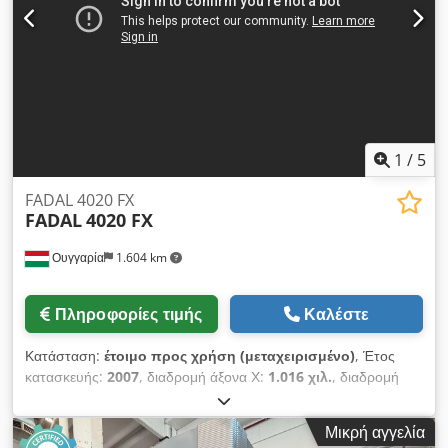
καθώς και προαιρετική δυνατότητα SELCA για την εισαγωγή
συγκεκριμένων προγραμμάτων σύστημα CAD ενσωματωμένο
στο μηχάνημα δυνατότητα εισαγωγής αρχείων DXW σκληρός
δίσκος USB Credjznvqrspfx Alasf διεπαφή δικτύου ETHERNET
πλήρες σετ εγχειριδίων προγραμματισμός μέσω διαλόγου με
γραφικές μακροεντολές (τύπου FAGOR)
1
/
5
FADAL 4020 FX
FADAL
4020 FX
Ουγγαρία
1.604 km
Πληροφορίες τιμής
Καλέστε
Κατάσταση:
έτοιμο προς χρήση (μεταχειρισμένο)
, Έτος
κατασκευής:
2007
, διαδρομή άξονα Χ:
1.016 χιλ.
, διαδρομή
άξονα Y:
508 χιλ.
, διαδρομή άξονα Z:
508 χιλ.
, φορτίο
τραπεζιού:
1.652 κιλ
, συνολικό βάρος:
4.990 κιλ
, μέγιστη
Μικρή αγγελία
ταχύτητα ατράκτου:
8.000 στρ./λ.
, ισχύς κινητήρα ατράκτου: