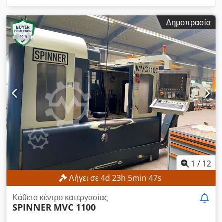
Δημοπρασία
1
/
12
Λήγει σε
4
d
23
h
5
min
45
s
Κάθετο κέντρο κατεργασίας
SPINNER
MVC 1100