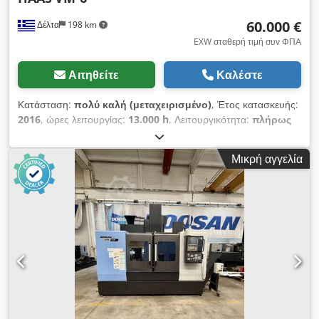
Λογισμικό κατεργασίας υψηλής ταχύτητας
60.000 €
Δέλτα
198 km
EXW σταθερή τιμή συν ΦΠΑ
Αιτηθείτε
Καλέστε
Κατάσταση:
πολύ καλή (μεταχειρισμένο)
, Έτος κατασκευής:
2016
, ώρες λειτουργίας:
13.000 h
, Λειτουργικότητα:
πλήρως
λειτουργικό
, Vertical machine center Haas VM-6 with
below options: 12.000 rpm direct spindle Codpfx Aeyb S U
Μικρή αγγελία
Uelajrf coolant through spindle Chip auger Tool setter
touch probe