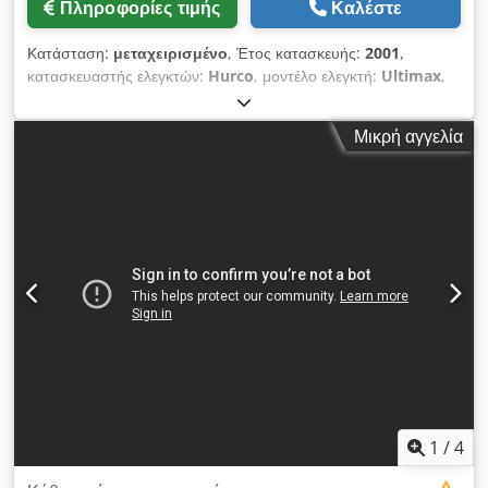
χωρητικότητας 30 εργαλείων. Τεχνικές προδιαγραφές Ψυκτικό
Πληροφορίες τιμής
Καλέστε
Ταχύτητα προώθησης (X/Y/Z): 30 m/min Credpfx
διαμέσου του άξονα: Ναι
Alezibzxoaef • Ταχύτητα ταχείας μετακίνησης (X/Y/Z): 30
Κατάσταση:
μεταχειρισμένο
, Έτος κατασκευής:
2001
,
m/min Επιπλέον εξοπλισμός • Μετρητής εργαλείων Renishaw
κατασκευαστής ελεγκτών:
Hurco
, μοντέλο ελεγκτή:
Ultimax
,
• Μετρητής τεμαχίων Renishaw • Συσκευές σύσφιξης/Σετ
_____ Περιγραφή: Άξονας: Τεχνολογία: Άξονας με ιμάντα
σύσφιξης τεμαχίων Τεχνικά χαρακτηριστικά Κώνος ατράκτου SK
Ταχύτητα περιστροφής: 10.000 στροφές/λεπτό Σύστημα
40
Μικρή αγγελία
συγκράτησης εργαλείων: SK40 Εργοστασιακός πάγκος:
Επιφάνεια συγκράτησης: 1.020 x 610 mm Γενικά: Αποθήκη
εργαλείων: 24 θέσεις Ταχεία κίνηση σε X/Y/Z: 30/30/24 μέτρα/
λεπτό Cedpfszng E Hox Alaorf Εξοπλισμός/Αξεσουάρ:
Διαχείριση μετάλλων: Μεταφορέας μετάλλων Διαχείριση
ψυκτικού υγρού: Σύστημα KSS Μέτρηση τεμαχίων:
Προετοιμασία για διεπαφή με αισθητήρα μέτρησης, Renishaw
4ος άξονας: Lehmann EA-410 Λειτουργία ρύθμισης:
Ηλεκτρονικός χειροτροχός Υποδοχές εργαλείων: Διάφορες
μεταχειρισμένες υποδοχές εργαλείων SK40
1
/
4