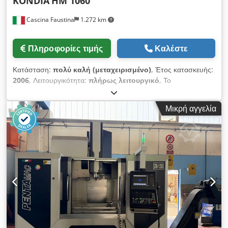
KONDIA
HM 1060
Cascina Faustina
1.272 km
Πληροφορίες τιμής
Καλέστε
Κατάσταση:
πολύ καλή (μεταχειρισμένο)
, Έτος κατασκευής:
2006
, Λειτουργικότητα:
πλήρως λειτουργικό
, Το
μεταχειρισμένο κάθετο κέντρο κατεργασίας υψηλής ταχύτητας
KONDIA HM-1060 είναι ένα μηχάνημα αριθμητικής εντολής
Μικρή αγγελία
(CNC) μεσαίου μεγέθους, με κατασκευή από χυτοσίδηρο τύπου
γέφυρας, βάρους περίπου 7.300 kg. Διαθέτει διαδρομές X
1.000, Y 600, Z 510 mm, διαστάσεις τραπεζιού 1120×600 mm
και ικανότητα φόρτωσης 660 kg, με ταχεία κίνηση έως και 24
m/λεπτό. Είναι εξοπλισμένο με κατασκευή από χυτοσίδηρο με
στήριξη σε 3 σημεία για καλύτερη θερμική αντιστάθμιση,
αριθμητικό έλεγχο SELCA 4045 με έγχρωμη οθόνη LCD,
διεπαφή δικτύου, σκληρό δίσκο, άξονα BT-40 με 10.000
στροφές, ο οποίος ψύχεται από ειδικό ψυγείο, αυτόματο
αλλαγέα εργαλείων τύπου «pick-up» με 18 θέσεις,
απομακρυσμένο χειροκίνητο τροχό και σύστημα