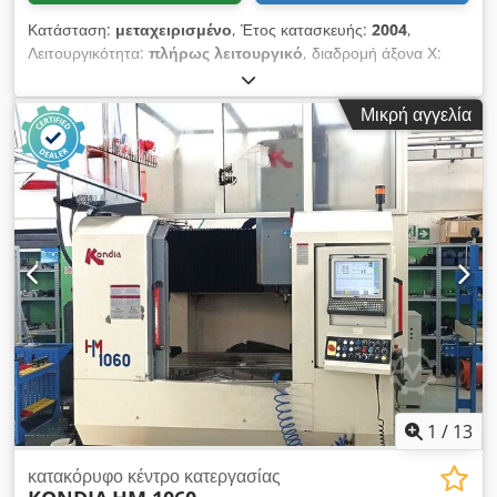
Κατάσταση:
μεταχειρισμένο
, Έτος κατασκευής:
2004
,
Λειτουργικότητα:
πλήρως λειτουργικό
, διαδρομή άξονα Χ:
1.100 χιλ.
, διαδρομή άξονα Y:
550 χιλ.
, διαδρομή άξονα Z:
650
χιλ.
, αριθμός θέσεων στη θήκη εργαλείων:
32
, Εξοπλισμός:
Μικρή αγγελία
μεταφορέας ρινισμάτων
, Έτος κατασκευής: 2004 Cedpfx
Aszq Du Rslaerf Σύστημα CNC: FANUC 21 Διαστάσεις
τραπεζιού: 1350x635 mm Διαδρομή άξονα X: 1100 mm
Διαδρομή άξονα Y: 550 mm Διαδρομή άξονα Z: 650 mm
Κωνικότητα άξονα: ISO40, 10000 στροφές ανά λεπτό
Αυτόματος αλλαγέας εργαλείων 32 θέσεις Διαστάσεις:
3250x3136x2760 mm Βάρος μηχανήματος: 8000 kg Υψηλή
πίεση μέσω του άξονα Σύστημα απομάκρυνσης υλικών με
ταινία μεταφοράς
1
/
13
κατακόρυφο κέντρο κατεργασίας