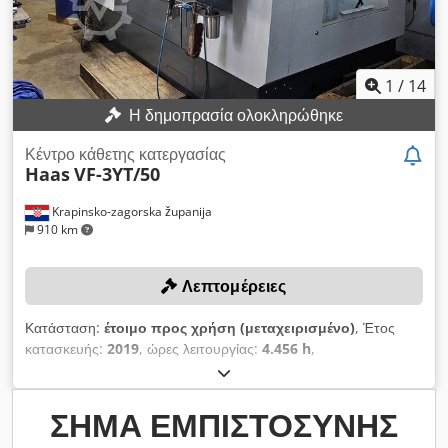
1
/
14
Η δημοπρασία ολοκληρώθηκε
Κέντρο κάθετης κατεργασίας
Haas
VF-3YT/50
Krapinsko-zagorska županija
910 km
Λεπτομέρειες
Κατάσταση:
έτοιμο προς χρήση (μεταχειρισμένο)
, Έτος
κατασκευής:
2019
, ώρες λειτουργίας:
4.456 h
,
Λειτουργικότητα:
πλήρως λειτουργικό
, αριθμός μηχανήματος/
οχήματος:
1163744
, διαδρομή άξονα Χ:
1.016 χιλ.
, διαδρομή
άξονα Y:
660 χιλ.
, διαδρομή άξονα Z:
635 χιλ.
, μέγιστο βάρος
ΣΉΜΑ ΕΜΠΙΣΤΟΣΎΝΗΣ
τεμαχίου:
1.814 κιλ
, μέγιστη ταχύτητα ατράκτου:
10.000 στρ./