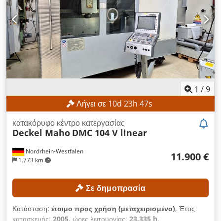
άξονα Ζ: 750 mm Ταχύτητα περιστροφής άξονα: 8.000
στροφές/λεπτό ΛΕΠΤΟΜΕΡΕΙΕΣ ΜΗΧΑΝΗΜΑΤΟΣ Μοντέλο
ελέγχου: Heidenhain TNC 530 Τάση λειτουργίας: 400 V / 50
Hz Τάση ελέγχου: 24 V Ισχύς: 35 kVA Csdpfxjzpwykj Alaorf
Ονομαστικό ρεύμα: 50 A Κύρια ασφάλεια: 6,3 A Ώρες
λειτουργίας Ώρες λειτουργίας άξονα: 5.238 ώρες Ώρες
λειτουργίας συστήματος ελέγχου: 17.705 ώρες
1
/
9
Λήγει σε
10
d
23
h
45
s
κατακόρυφο κέντρο κατεργασίας
Deckel Maho
DMC 104 V linear
Nordrhein-Westfalen
11.900 €
1.773 km
Σε δημοπρασία
Κατάσταση:
έτοιμο προς χρήση (μεταχειρισμένο)
, Έτος
κατασκευής:
2005
, ώρες λειτουργίας:
23.335 h
,