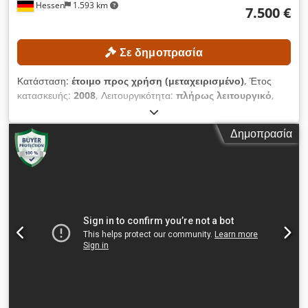
Hessen
1.593 km
7.500 €
Σε δημοπρασία
Κατάσταση:
έτοιμο προς χρήση (μεταχειρισμένο)
, Έτος
κατασκευής:
2008
, Λειτουργικότητα:
πλήρως λειτουργικό
,
αριθμός μηχανήματος/οχήματος:
AB1119
, διαδρομή άξονα Χ:
1.100 χιλ.
, διαδρομή άξονα Y:
510 χιλ.
, διαδρομή άξονα Z:
510
Δημοπρασία
χιλ.
, μέγιστο βάρος τεμαχίου:
1.000 κιλ
, μέγιστη ταχύτητα
ατράκτου:
8.000 στρ./λ.
, αριθμός θέσεων στη θήκη εργαλείων:
24
, Χωρίς ελάχιστη τιμή – εγγυημένη πώληση στην υψηλότερη
προσφορά! ΤΕΧΝΙΚΕΣ ΛΕΠΤΟΜΕΡΕΙΕΣ Διαδρομή άξονα X:
1.100 mm Διαδρομή άξονα Y: 510 mm Διαδρομή άξονα Z: 510
mm Μέγιστη ταχύτητα περιστροφής άξονα: 8.000 στροφές/
λεπτό Ταχεία κίνηση άξονα X/Y/Z: 18 / 18 / 15 μ/λεπτό
Επιφάνεια τραπεζιού: 1.200 × 600 mm Μέγιστο βάρος
τεμαχίου εργασίας: 1.000 kg Υποδοχή άξονα: ISO 40 Αριθμός
θέσεων αυτόματου αλλαγέα εργαλείων: 24 Codpfxjzpw Ege
Alajrf ΛΕΠΤΟΜΕΡΕΙΕΣ ΜΗΧΑΝΗΜΑΤΟΣ Σύστημα ελέγχου:
Siemens 840D SL ShopMill Ψύξη μέσω άξονα: 20 bar