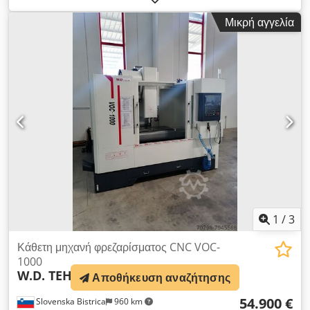
Crsdpfjzp Nk Uox Alaef Διαδρομή άξονα Y: 650 mm Διαδρομή
Μικρή αγγελία
άξονα Z: 600 mm Μέγιστες στροφές: 8000 rpm Αριθμός
εργαλείων στο μαγαζίνο: 40 Διαστάσεις τραπεζιού εργασίας:
1300 x 650 mm Δυνατότητα επιθεώρησης υπό λειτουργία
κατόπιν συνεννόησης.
1
/
3
Κάθετη μηχανή φρεζαρίσματος CNC VOC-
1000
W.D. TEHNIK D.O.O.
VOC-1000
Αποθήκευση αναζήτησης
54.900 €
Slovenska Bistrica
960 km