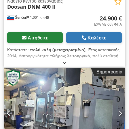
Κάθετο κέντρο κατεργασίας
Doosan
DNM 400 II
24.900 €
Šenčur
1.001 km
EXW VB συν ΦΠΑ
Αιτηθείτε
Καλέστε
Κατάσταση:
πολύ καλή (μεταχειρισμένο)
, Έτος κατασκευής:
2014
, Λειτουργικότητα:
πλήρως λειτουργικό
, πολύ σταθερή
μηχανή που λειτουργεί χωρίς προβλήματα – εκτελεί εργασίες
κατεργασίας μόνο σε πλάκες αλουμινίου. Cedpfxezmzcqj
Δημοπρασία
Alajrf