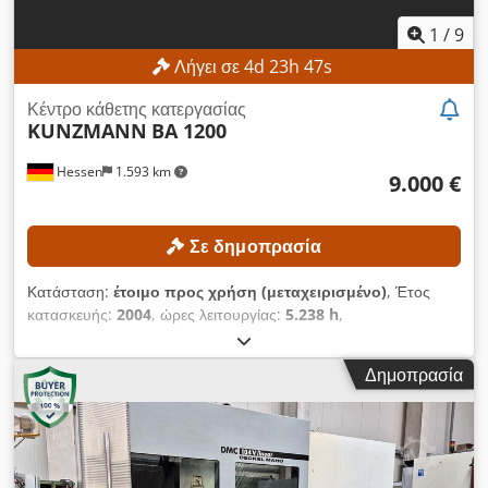
Απαιτούμενη ισχύς σύνδεσης: 400 V, 50/60 Hz Ένταση
ρεύματος: 50 A Διαστάσεις & Βάρος Απαιτούμενος χώρος:
1
/
9
περίπου 3.000 × 2.350 mm Βάρος μηχανήματος: περίπου
Λήγει σε
4
d
23
h
45
s
8.000 kg ΕΞΟΠΛΙΣΜΟΣ ShopMill Προετοιμασία για 4ο άξονα
Κέντρο κάθετης κατεργασίας
KUNZMANN
BA 1200
Hessen
1.593 km
9.000 €
Σε δημοπρασία
Κατάσταση:
έτοιμο προς χρήση (μεταχειρισμένο)
, Έτος
κατασκευής:
2004
, ώρες λειτουργίας:
5.238 h
,
Λειτουργικότητα:
πλήρως λειτουργικό
, αριθμός μηχανήματος/
οχήματος:
120007
, διαδρομή άξονα Χ:
1.200 χιλ.
, διαδρομή
Δημοπρασία
άξονα Y:
700 χιλ.
, διαδρομή άξονα Z:
750 χιλ.
, μοντέλο
ελεγκτή:
Heidenhain TNC530
, μέγιστη ταχύτητα ατράκτου:
8.000 στρ./λ.
, Χωρίς ελάχιστη τιμή – εγγυημένη πώληση στην
υψηλότερη προσφορά! ΤΕΧΝΙΚΕΣ ΛΕΠΤΟΜΕΡΕΙΕΣ Διαδρομή
άξονα Χ: 1.200 mm Διαδρομή άξονα Υ: 700 mm Διαδρομή