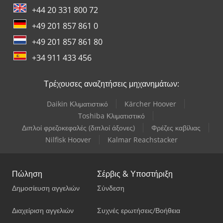
+44 20 331 800 72
+49 201 857 861 0
+49 201 857 861 80
+34 911 433 456
Τρέχουσες αναζητήσεις μηχανημάτων:
Daikin Κλιματιστικό
Kärcher Hoover
Toshiba Κλιματιστικό
Διπλοί φρεζοκεφαλές (διπλοί άξονες)
Φρέζες καβίλιας
Nilfisk Hoover
Kalmar Reachstacker
Πώληση
Σέρβις & Υποστήριξη
Δημοσίευση αγγελιών
Σύνδεση
Διαχείριση αγγελιών
Συχνές ερωτήσεις/Βοήθεια