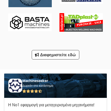
Σταματήσει Πίνακα Φύλλο Και Μα
Σχετικά Με Τη Δεικτοδότηση Πίνακα Πνευματικά
Τησ Ογαπ
Τύπου Δαπέδου
Φθάσουν Φορτηγά Οχήματα
Διαφημιστείτε εδώ
Όλα Τα
Machineseeker
Δωρεάν στο κατάστημα
Η Νο1 εφαρμογή για μεταχειρισμένα μηχανήματα!