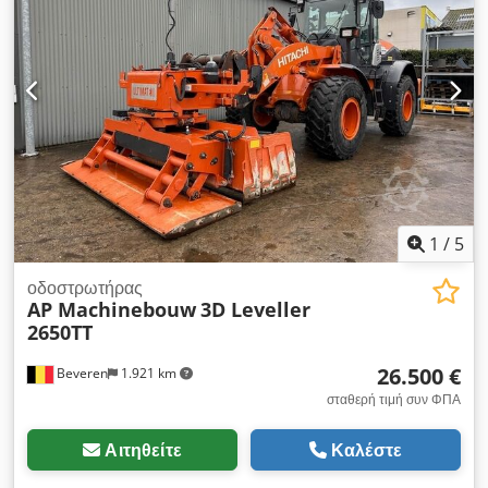
1
/
5
οδοστρωτήρας
AP Machinebouw
3D Leveller
2650TT
26.500 €
Beveren
1.921 km
σταθερή τιμή συν ΦΠΑ
Αιτηθείτε
Καλέστε