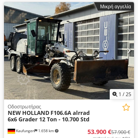
Μικρή αγγελία
1
/
25
Οδοστρωτήρας
NEW HOLLAND
F106.6A alrrad
6x6 Grader 12 Ton - 10.700 Std
53.900 €
Kaufungen
1.658 km
57.900 €