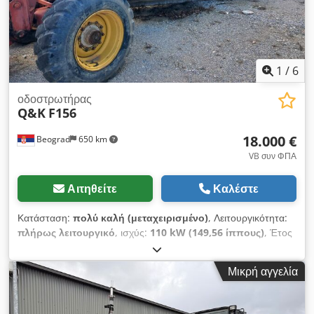
1
/
6
οδοστρωτήρας
Q&K
F156
18.000 €
Beograd
650 km
VB συν ΦΠΑ
Αιτηθείτε
Καλέστε
Κατάσταση:
πολύ καλή (μεταχειρισμένο)
, Λειτουργικότητα:
πλήρως λειτουργικό
, ισχύς:
110 kW (149,56 ίππους)
, Έτος
κατασκευής:
1991
, αριθμός μηχανήματος/οχήματος:
105039
,
άριστη κατάσταση Djdpfxsy Tl Ume Alyjck
Μικρή αγγελία