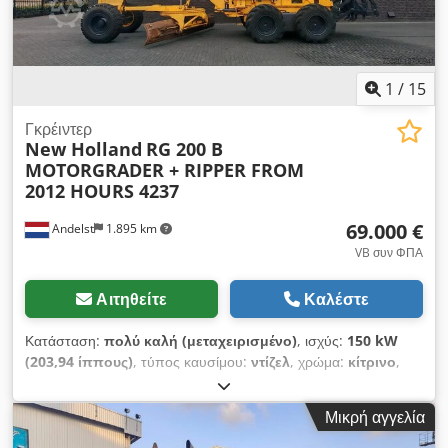
1
/
15
Γκρέιντερ
New Holland
RG 200 B
MOTORGRADER + RIPPER FROM
2012 HOURS 4237
69.000 €
Andelst
1.895 km
VB συν ΦΠΑ
Αιτηθείτε
Καλέστε
Κατάσταση:
πολύ καλή (μεταχειρισμένο)
, ισχύς:
150 kW
(203,94 ίππους)
, τύπος καυσίμου:
ντίζελ
, χρώμα:
κίτρινο
,
Έτος κατασκευής:
2012
, ώρες λειτουργίας:
4.237 h
, Έτος
κατασκευής: 2012 Κίνηση: Τροχοφόρα Αριθμός κυλίνδρων: 6
Μικρή αγγελία
Καθαρό βάρος: 17.000 κιλά Πλάτος εργασίας: 427 εκ. Τεχνική
κατάσταση: Πολύ καλή Οπτική κατάσταση: Πολύ καλή NEW