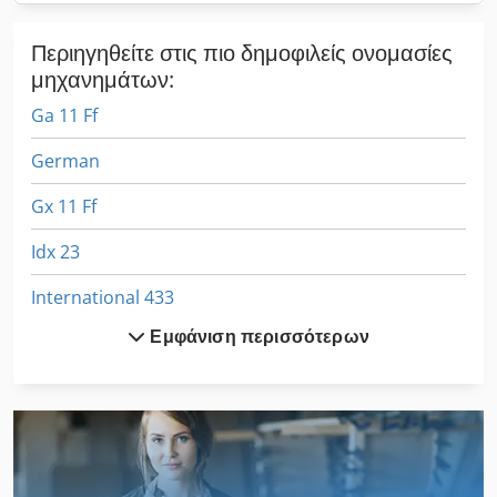
Περιηγηθείτε στις πιο δημοφιλείς ονομασίες
μηχανημάτων:
Ga 11 Ff
German
Gx 11 Ff
Idx 23
International 433
Εμφάνιση περισσότερων
International 434
Kgs 1670
Meh 5 2 1 8 B
Mvh 5 1 4 B