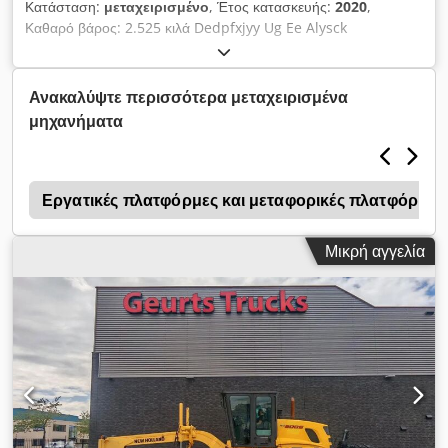
Κατάσταση:
μεταχειρισμένο
, Έτος κατασκευής:
2020
,
Καθαρό βάρος: 2.525 κιλά Dedpfxjyy Ug Ee Alysck
Επικοινωνήστε με τον Kristoff Van Havere για περισσότερες
πληροφορίες.
Ανακαλύψτε περισσότερα μεταχειρισμένα
μηχανήματα
6
Εργατικές πλατφόρμες και μεταφορικές πλατφόρμες
Μικρή αγγελία