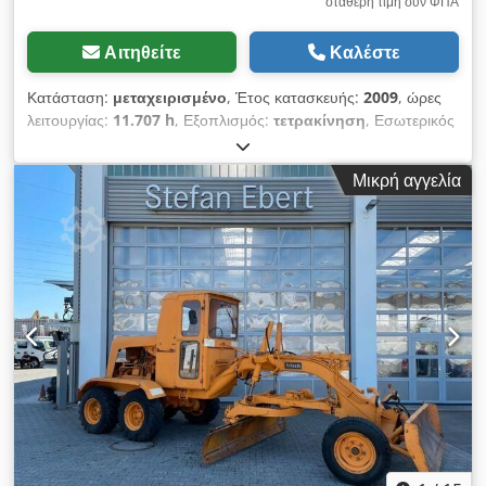
σταθερή τιμή συν ΦΠΑ
Αιτηθείτε
Καλέστε
Κατάσταση:
μεταχειρισμένο
, Έτος κατασκευής:
2009
, ώρες
λειτουργίας:
11.707 h
, Εξοπλισμός:
τετρακίνηση
, Εσωτερικός
αριθμός οχήματος: G300381 Διαθέσιμο άμεσα στην αυλή μας
στην Kaufungen. Dsdpfjxnulbox Alyeck Περισσότερες
Μικρή αγγελία
πληροφορίες: ? Luis Lucena ? Viktoria Sologubova Γερμανικά
New Holland F106.6A 6x6 τετρακίνητος ισοπεδωτής |
περίπου 12 τόνοι | έτος κατασκευής 2009 Προς πώληση,
μεταχειρισμένος ισοπεδωτής New Holland F106.6A, έτος
κατασκευής 2009. Το μηχάνημα διαθέτει τετρακίνηση 6x6 και
λειτουργικό βάρος περίπου 12 τόνων. Ο ισοπεδωτής είναι
ιδανικός για κατασκευή δρόμων και διαδρόμων, διαμόρφωση
εδάφους, καθώς και για εργασίες εκσκαφών και συντήρησης.
Τεχνικά χαρακτηριστικά: * Κατασκευαστής/Μοντέλο: New
Holland F106.6A * Τύπος μηχανήματος: Ισοπεδωτής * Έτος
κατασκευής: 2009 * Ώρες λειτουργίας: 11.707 ώρες * Βάρος:
11.500 kg * Κατηγορία βάρους: περίπου 12 τόνοι * Κίνηση:
Τετρακίνηση 6x6 * Περιβαλλοντικό αυτοκόλλητο: Καμία *
Τεχνικός έλεγχος: Νέος * Αριθμός οχήματος: G300381 *