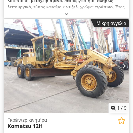
Κατάσταση:
μεταχειρισμένο
, Λειτουργικότητα:
πλήρως
λειτουργικό
, τύπος καυσίμου:
ντίζελ
, χρώμα:
πράσινο
, Έτος
κατασκευής:
1985
, αριθμός μηχανήματος/οχήματος:
7GB01296
, Περιγραφή προϊόντος Dedpfxeul U Epj Alyeck
Μικρή αγγελία
Μεταχειρισμένος γκρέιντερ Cat Motor Κατασκευάζεται από την
CATERPILLAR Μοντέλο 130G λειτουργεί με κινητήρα ντίζελ Το
μηχάνημα πωλείται όπως είναι η κατάστασή του Παρακαλώ
επικοινωνήστε VIJAY JPN Industrial Trading Pte Ltd 13A
Pandan crescent, Σιγκαπούρη 128478
1
/
9
Γκρέιντερ κινητήρα
Komatsu
12H