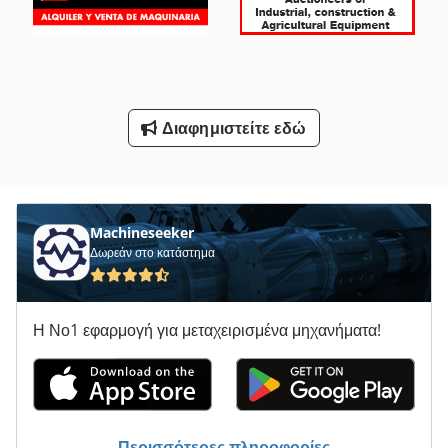
Στρώνοντας Με Άμμο Φραγμό Με Εκχύλιση
Ταχυτήτων Μοτέρ Με Φρένο
Υποστήριγμα-Με Άξονα
Διαφημιστείτε εδώ
Φορτηγό Με Γερανό
Όλα Τα
Machineseeker
Δωρεάν στο κατάστημα
Η Νο1 εφαρμογή για μεταχειρισμένα μηχανήματα!
Περισσότερες πληροφορίες