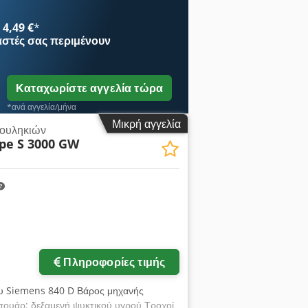
ονα Z 0-10000 mm/λεπτό Ταχύτητα
50 kVA Έλεγχος Siemens Sinumerik
4,49 €
*
5,37 x 2,75 m Εξοπλισμός/παρελκόμενα: -
αστές
σας περιμένουν
κολουθεί - Τεκμηρίωση
Καταχωρίστε αγγελία τώρα
*ανά αγγελία/μήνα
Μικρή αγγελία
κουληκιών
pe S 3000 GW
Πληροφορίες τιμής
ου Siemens 840 D Βάρος μηχανής
εσουάρ: δεξαμενή ψυκτικού υγρού Τροχοί