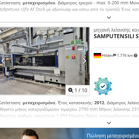
Κατάσταση:
μεταχειρισμένο
, Διάμετρος τροχού - max. 0-200 mm Μονά
Djdpetuxa Ujfx Af Dsck με αξεσουάρ και κάτω από το τραπέζι Έτος κ
μηχανή λείανσης κο
SAMPUTENSILI
S
Hilden
1.776 km
1
/
10
Κατάσταση:
μεταχειρισμένο
, Έτος κατασκευής:
2012
, Διάμετρος λεί
Μέγιστο μήκος κατεργαζόμενου τεμαχίου 2790 mm Μήκος λείανσης 2310
Μέγιστος αριθμός ταχυτήτων 1-999 Μέγιστο βάρος κατεργαζόμενου τε
Διαδρομή x-άξονα 185 mm Μέγιστη διάμετρος τροχού λείανσης 450-33
20-70 mm Διάμετρος κυλίνδρου 120 mm Στροφές ατράκτου τροχού λεία
ατράκτου κατεργ. τεμαχίου 0 - 600 σ.α.λ. Ταχύτητα άξονα κλίσης 0-4 
Πώληση μεταχειρισμέν