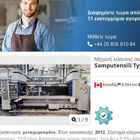
1500-16000 1/λεπτό Dsdpfx Afeza Hqze Djck Ταχύτητα μεταφοράς άξ
μεταφοράς άξονα X 0-10000 mm/λεπτό Συνολική απαιτούμενη ισχύς 1
Διαφημίστε τώρα από 
840D SL Βάρος μηχανής περ. 30 t Διαστάσεις [Χ x Π x Υ] περ. 10,65 x 
11 εκατομμύρια αγορ
Μονάδα φίλτρου: KNOLL VL1500/5000 - Πολλά πρόσθετα - κατάλογος α
Μάθετε τώρα
+44 20 806 810 84
Μηχανή λείανσης σ
Samputensili
Ty
Καναδάς
8.944 km
1
/
9
Κατάσταση:
μεταχειρισμένο
, Έτος κατασκευής:
2012
, Σύστημα ελέγχ
περίπου. 13,5 τόνοι Απαιτούμενος χώρος περίπου. 7μ x 4μ x 2,75μ Αξ