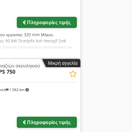
Πληροφορίες τιμής
χίου εργασίας 320 mm Μήκος
ος 90 kW Dcedpfx Aot Hwnpjf Dok
 Λείανση σπειρώματος/σκουληκιού για
Μικρή αγγελία
ναζιών σκουληκιού
PS 750
eich
1.562 km
Πληροφορίες τιμής