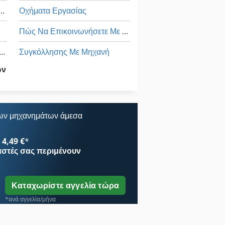
ευών Και Κατεδαφίσεων
Οχήματα Εργασίας
Πώς Να Επικοινωνήσετε Με Μηχανή Λείανσης
η Συγκόλλησης Με Μηχανή
Συγκόλλησης Με Μηχανή
ων
Υποδηματοποιία Μηχανή Άλεσης Και Μηχανή Λείανσης
Όλα Τα
πολύμανσης
ων μηχανημάτων άμεσα
4,49 €
*
αστές
σας περιμένουν
Καταχωρίστε αγγελία τώρα
*ανά αγγελία/μήνα