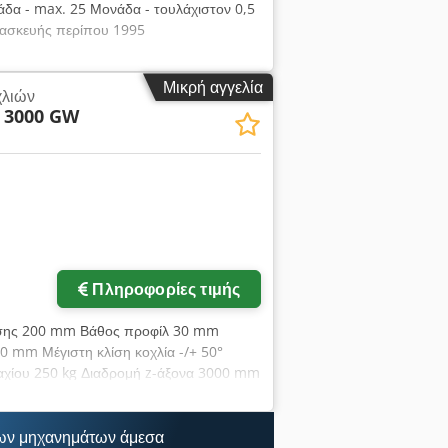
δα - max. 25 Μονάδα - τουλάχιστον 0,5
ατασκευής περίπου 1995
Μικρή αγγελία
χλιών
 3000 GW
Πληροφορίες τιμής
ανσης 200 mm Βάθος προφίλ 30 mm
 mm Μέγιστη κλίση κοχλία -/+ 50°
μαχίου 250 kg Διαδρομή z-άξονα 3000 mm
0 mm Πάχος τροχού λείανσης (με εσοχή)
νσης 1500 - 6000 σ.α.λ. Στροφές
1/λεπτό Ταχύτητα άξονα διαμόρφωσης
ων μηχανημάτων άμεσα