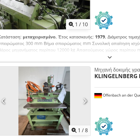
1
/
10
Κατάσταση:
μεταχειρισμένο
, Έτος κατασκευής:
1979
, Διάμετρος τεμα
σπειρώματος 300 mm Βήμα σπειρώματος mm Συνολική απαίτηση ισχύ
Βάρος μηχανήματος περίπου 12000 kg Απαιτούμενος χώρος περίπου m
σκουλήκι διεύθυνσης
Μηχανή δοκιμής γρα
KLINGELNBERG
Offenbach an der Qu
1
/
8