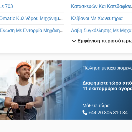
Ls 703
Κατασκ
Omatic Κυλίνδρου Μηχάνημα Λείανσης
Κλίβανοι Με Χωνευτήρια
Ένωση Με Εντορμία Μηχάνημα
Λαβ
Εμφάνιση περισσότερ
Ανάμειξη Κοχλίες
Με Μοχλό
Αρχίζει Με Στοίβα
Με Σιλικόνη
Αυτοκόλλητες Ετικέτες
Μηχάνημα Καθαρισμού Και Α
Πώληση μεταχειρισμέν
Επίπεδη Μηχάνημα Λείανσης
Μηχανή Λείανσης
Διαφημίστε τώρα από 
11 εκατομμύρια αγορ
Μάθετε τώρα
+44 20 806 810 84