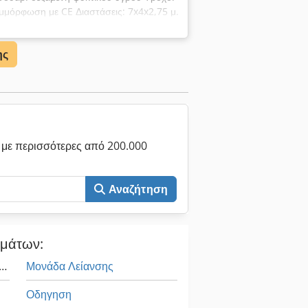
υμμόρφωση με CE Διαστάσεις: 7x4x2,75 μ.
κή διάμετρος: 250 mm με μέγιστο τροχοί
πέζι: 375 mm Βάθος προφίλ για τροχούς
ης
γασίας: 3.600 mm Dsdpfsxh Rqtsx Af
/- 90° Αριθμός δοντιών του τεμαχίου
ας: Απόσταση κέντρου μεταξύ τεμαχίου
m Αξονική διαδρομή: 3.000 mm Γωνία
με περισσότερες από 200.000
Αναζήτηση
ημάτων:
τρόδιο Συγκόλλησης Με Μηχανή
Μονάδα Λείανσης
Οδηγηση