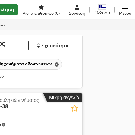
ώληση
Γλώσσα
Λίστα επιθυμιών
(0)
Σύνδεση
Μενού
ιών
ος
Σχετικότητα
ηχανήματα οδοντώσεων
ων
Μικρή αγγελία
ουληκιών νήματος
-38
m