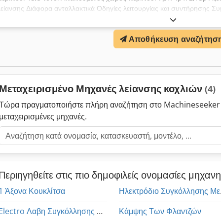
λείανσης Διάφορα ανταλλακτικά Οδηγίες λειτουργίας και συντήρησης Σ
(ΜxΠxΥ) ΤΕΧΝΙΚΑ ΣΤΟΙΧΕΙΑ: Δεδομένα τεμαχίου εργασίας: μέγ. εξωτερι
λείανσης Ø 450 mm Μέγ. διάμετρος προς κατεργασία πάνω από το τρα
Αποθήκευση αναζήτησ
λείανσης που μπορούν να λειαίνονται: 40 mm Μέγ. μήκος τεμαχίου ερ
Dock Μέγ. απόσταση μεταξύ κέντρων (1): 2.800 mm μέγ. γωνία έλικας: +
εργασίας: 1 - 999 Μέγ. βάρος τεμαχίου εργασίας: 250 kg Χώρος εργασί
εργασίας και άξονα εργαλείου: 355–170 mm Ακτινική διαδρομή: 185 m
περιστροφής: +/- 90°
Μεταχειρισμένο Μηχανές λείανσης κοχλιών
(4)
Τώρα πραγματοποιήστε πλήρη αναζήτηση στο Machineseeker 
μεταχειρισμένες μηχανές.
Περιηγηθείτε στις πιο δημοφιλείς ονομασίες μηχαν
1 Άξονα Κουκλίτσα
Ηλεκ
Electro Λαβη Συγκόλλησης Με Μηχανή
Κάμψης Των Φλαντζών