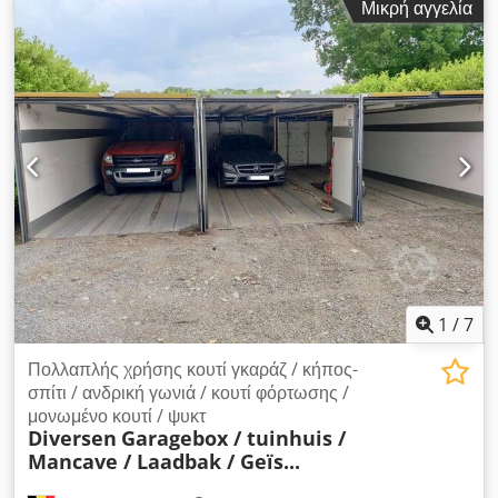
Μικρή αγγελία
προκατασκευασμένων στοιχείων. Csdpfxswpl Rge Ahbjrf
Στιβαρή, χαλύβδινη κατασκευή με μηχανισμό που βασίζεται σε
αλυσίδες. Στήριξη για μηχάνημα κατασκευών (εκσκαφέας, HDS,
περονοφόρο ανυψωτικό).
1
/
7
Πολλαπλής χρήσης κουτί γκαράζ / κήπος-
σπίτι / ανδρική γωνιά / κουτί φόρτωσης /
μονωμένο κουτί / ψυκτ
Diversen
Garagebox / tuinhuis /
Mancave / Laadbak / Geïs...