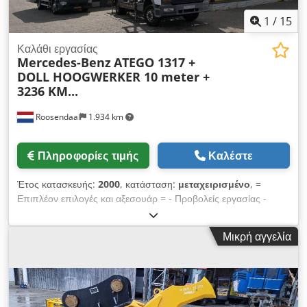
1
/
15
Καλάθι εργασίας
Mercedes-Benz
ATEGO 1317 +
DOLL HOOGWERKER 10 meter +
3236 KM...
Roosendaal
1.934 km
Πληροφορίες τιμής
Καλέστε
Έτος κατασκευής:
2000
, κατάσταση:
μεταχειρισμένο
, =
Επιπλέον επιλογές και αξεσουάρ = - Προβολείς εργασίας -
Ηλεκτρικά ρυθμιζόμενοι εξωτερικοί καθρέφτες - Σήματα
κινδύνου - Κεντρικό κλείδωμα = Περισσότερες πληροφορίες =
Μικρή αγγελία
Γενικές πληροφορίες Ένδειξη χιλιομέτρων: 3.236 χλμ. Καμπίνα:
απλή, για χρήση κατά τη διάρκεια της ημέρας Τεχνικές
πληροφορίες Ισχύς: 125 kW (170 ίπποι) Τύπος καυσίμου:
Ντίζελ Κίνηση: μηχανική Κιβώτιο ταχυτήτων: αυτόματο
Crodpszp U Irefx Ahbsf Μέγιστο επιτρεπόμενο βάρος: 13.000