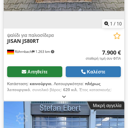
1
/
10
ψαλίδι για παλιοσίδερα
JISAN
JS80RT
7.900 €
Röhrnbach
1.263 km
σταθερή τιμή συν ΦΠΑ
Αιτηθείτε
Καλέστε
Κατάσταση:
καινούργιο
, Λειτουργικότητα:
πλήρως
λειτουργικό
, συνολικό βάρος:
620 κιλ
, Έτος κατασκευής:
2024
, Νέα υδραυλική ψαλίδα για εκσκαφείς, κατάλληλη για
μηχανήματα από 7 τόνους και άνω, με περιστροφή 360
Μικρή αγγελία
μοιρών. Codozkau Hopfx Ahbsrf Κατασκευασμένη από ατσάλι
Hardox. Διαστάσεις, δείτε στις φωτογραφίες.