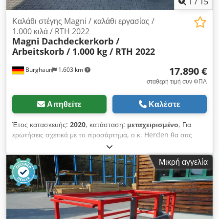
1
/
15
Καλάθι στέγης Magni / καλάθι εργασίας /
1.000 κιλά / RTH 2022
Magni
Dachdeckerkorb /
Arbeitskorb / 1.000 kg / RTH 2022
17.890 €
Burghaun
1.603 km
σταθερή τιμή συν ΦΠΑ
Αιτηθείτε
Καλέστε
Έτος κατασκευής:
2020
, κατάσταση:
μεταχειρισμένο
, Για
ερωτήσεις σχετικά με το προσάρτημα, ο κ. Herden θα σας
εξυπηρετήσει ευχαρίστως (τηλέφωνο: διαθέσιμο κατόπιν
αιτήματος). Περιστρεφόμενο και επεκτεινόμενο καλάθι εργασίας
Μικρή αγγελία
Magni για εργασίες σε στέγες / 1.000 kg / κατάλληλο για RTH /
Έτος κατασκευής: 2022 Τιμή: 17.890,00 € καθαρό / 21.289,10
€ μικτό - Μέγιστο ωφέλιμο φορτίο: 1.000 kg - Πλάτος: 1.800
mm - Μήκος (κλειστό): 2.470 mm - Μήκος (ανοιχτό): 3.420
mm - Εμπρόσθιο άνοιγμα: 2.020 mm - Κάθοδος μπροστά:
740 mm - Περιοχή περιστροφής: +/- 90° - Μέγιστος αριθμός