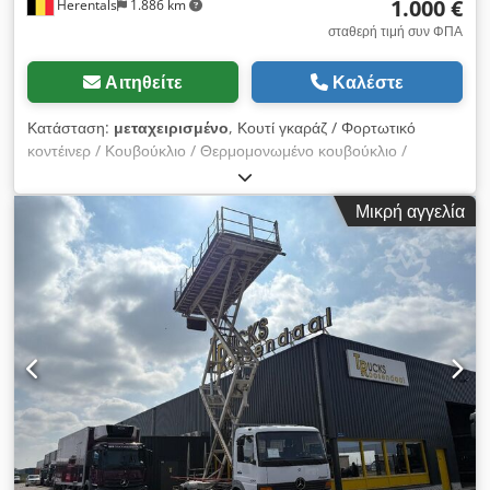
1.000 €
Herentals
1.886 km
σταθερή τιμή συν ΦΠΑ
Αιτηθείτε
Καλέστε
Κατάσταση:
μεταχειρισμένο
, Κουτί γκαράζ / Φορτωτικό
κοντέινερ / Κουβούκλιο / Θερμομονωμένο κουβούκλιο /
Ψυκτικός θάλαμος Κλειστός θάλαμος / κλειστό κουβούκλιο
Χωρίς ψυκτική μονάδα Χώρος φόρτωσης: Μήκος: 8,0 μέτρα
Μικρή αγγελία
Πλάτος: 2,46 μέτρα Ύψος: 2,05 μέτρα Ιδανικό για χρήση ως
κήπος ή γκαράζ. Μερικές φωτογραφίες για να δείξουν πώς
μπορεί να φαίνεται μετά από δικές σας τροποποιήσεις.
Πωλείται όπως απεικονίζεται στις φωτογραφίες 5 - 7. Csdpfx
Ahjzqdayjborf Cevoman bvba. Lenskensdijk 5 2200
Herentals Βέλγιο