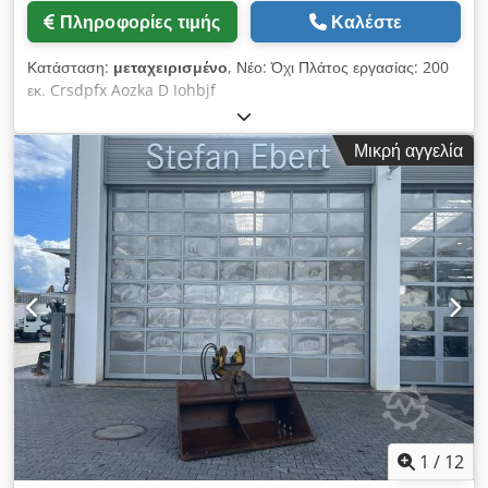
Πληροφορίες τιμής
Καλέστε
Κατάσταση:
μεταχειρισμένο
, Νέο: Όχι Πλάτος εργασίας: 200
εκ. Crsdpfx Aozka D Iohbjf
Μικρή αγγελία
1
/
12