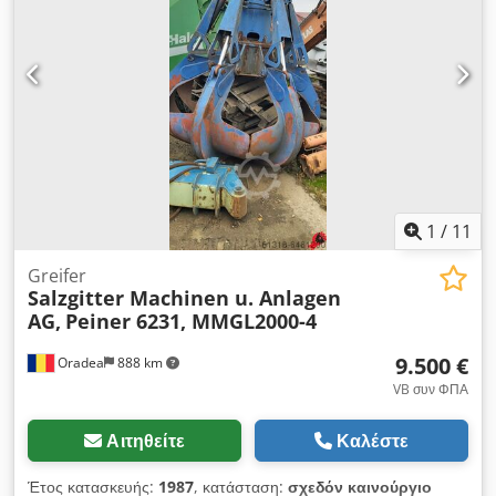
1
/
11
Greifer
Salzgitter Machinen u. Anlagen
AG,
Peiner 6231, MMGL2000-4
9.500 €
Oradea
888 km
VB συν ΦΠΑ
Αιτηθείτε
Καλέστε
Έτος κατασκευής:
1987
, κατάσταση:
σχεδόν καινούργιο