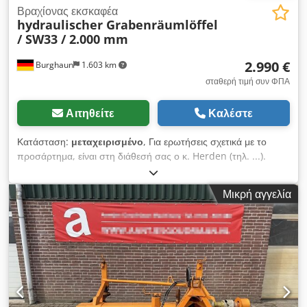
Βραχίονας εκσκαφέα
hydraulischer Grabenräumlöffel
/ SW33 / 2.000 mm
2.990 €
Burghaun
1.603 km
σταθερή τιμή συν ΦΠΑ
Αιτηθείτε
Καλέστε
Κατάσταση:
μεταχειρισμένο
, Για ερωτήσεις σχετικά με το
προσάρτημα, είναι στη διάθεσή σας ο κ. Herden (τηλ. ...).
Υδραυλικός καθαριστήρας τάφρων / περιστρεφόμενος /
Liebherr SW33 / πλάτος κοπής 2.000 mm / διαθέσιμος άμεσα
Μικρή αγγελία
από απόθεμα Τιμή: 2.990,00 € καθαρά / 3.558,10 € με ΦΠΑ -
Πλάτος κοπής (mm): 2.000 - Ιδία μάζα (kg): 1.022 Εξοπλισμός:
- Συμπεριλαμβάνεται Liebherr SW33 σύστημα ανάρτησης Στην
αποθήκη μας διαθέτουμε μεγάλη γκάμα διάφορων κουβάδων
που είναι άμεσα διαθέσιμοι! Ο κ. Herden (τηλ. ...) είναι πάντα
στη διάθεσή σας. Csdpfozd Nm Ejx Ahborf Κατόπιν
αιτήματος, σας παρέχουμε και προσφορά χρηματοδότησης.
Είμαστε επίσημος διανομέας και συνεργάτης εξυπηρέτησης για