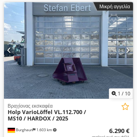
Μικρή αγγελία
1
/
10
Βραχίονας εκσκαφέα
Holp VarioLöffel VL.112.700 /
MS10 / HARDOX / 2025
6.290 €
Burghaun
1.603 km