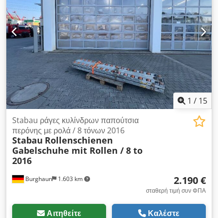
1
/
15
Stabau ράγες κυλίνδρων παπούτσια
περόνης με ρολά / 8 τόνων 2016
Stabau
Rollenschienen
Gabelschuhe mit Rollen / 8 to
2016
2.190 €
Burghaun
1.603 km
σταθερή τιμή συν ΦΠΑ
Αιτηθείτε
Καλέστε