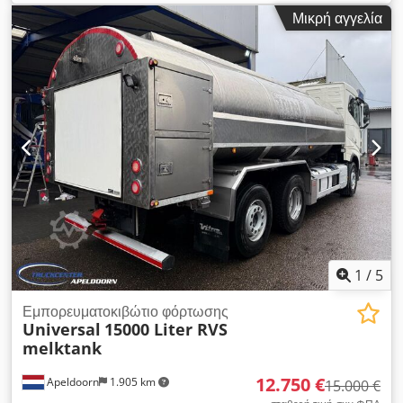
Crsdpfx Aszfwqhehbef
Μικρή αγγελία
1
/
5
Εμπορευματοκιβώτιο φόρτωσης
Universal
15000 Liter RVS
melktank
12.750 €
Apeldoorn
1.905 km
15.000 €