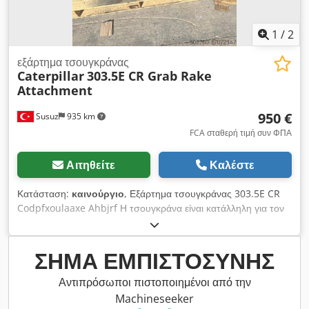
οχήματα στις εγκαταστάσεις μας, είμαστε ένας από τους
μεγαλύτερους εμπόρους επαγγελματικών οχημάτων στη
Γερμανία. Σημείωση: Λάθη και ενδιάμεση πώληση
1
/
2
επιφυλάσσονται! Εσωτερικός αριθμός: 083270-F =
Περισσότερες πληροφορίες = Καινούργιο: Όχι Χρήση:
εξάρτημα τσουγκράνας
Caterpillar
303.5E CR Grab Rake
Κατασκευαστικός τομέας Καθαρό βάρος: 550 kg
Attachment
Επικοινωνήστε με τον Marius Herden για περισσότερες
πληροφορίες.
950 €
Susuz
935 km
FCA σταθερή τιμή συν ΦΠΑ
Αιτηθείτε
Καλέστε
Κατάσταση:
καινούργιο
, Εξάρτημα τσουγκράνας 303.5E CR
Codpfxoulaaxe Ahbjrf Η τσουγκράνα είναι κατάλληλη για τον
καθαρισμό, τη διαλογή και τη φόρτωση των ριζών και της
υποβλάστησης.
ΣΉΜΑ ΕΜΠΙΣΤΟΣΎΝΗΣ
Αντιπρόσωποι πιστοποιημένοι από την
Machineseeker