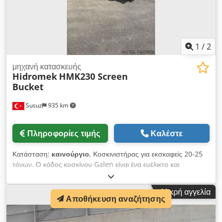
1
/
2
μηχανή κατασκευής
Hidromek
HMK230 Screen
Bucket
Susuz
935 km
Πληροφορίες τιμής
Καλέστε
Κατάσταση:
καινούργιο
, Κοσκινιστήρας για εκσκαφείς 20-25
τόνων. Ο κάδος κοσκίνου Galen είναι ένα ευέλικτο και
αποδοτικό εξάρτημα σχεδιασμένο ειδικά για έργα υποδομής και
κατασκευών. Επιτρέπει την διαλογή υλικών επιτόπου,
Μικρή αγγελία
μειώνοντας την ανάγκη για επιπλέον μεταφορά και εξοπλισμό
Αποθήκευση αναζήτησης
επεξεργασίας. Crjdpfxsw Dayrs Ahbef