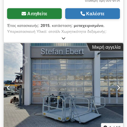
σταθερή τιμή συν ΦΠΑ
Αιτηθείτε
Καλέστε
Έτος κατασκευής:
2015
, κατάσταση:
μεταχειρισμένο
,
Υπερκατασκευή Υλικό: ατσάλι Χωρητικότητα δεξαμενής:
15.000 λίτρα Δεξαμενή ανοξείδωτου χάλυβα Vito με
χωρητικότητα 15.000 λίτρων 4 διαμερίσματα, ΑΠΟΚΛΕΙΣΤΙΚΟ
Μικρή αγγελία
ΦΟΡΤΗΓΟ = Περισσότερες πληροφορίες = Έτος κατασκευής:
Ιαν. 2015 Καινούργιο: Όχι Καμπίνα: μονή Μέγιστο
επιτρεπόμενο βάρος: 28.000 kg Μάρκα υπερκατασκευής: Vito
= Πληροφορίες εταιρείας = Τραπεζικά στοιχεία: Λογαριασμός
Rabobank: 39.33.10.655 IBAN: NL73RABO0393310655
Swift/BIC: RABONL2U - Επαληθεύετε πάντα τα τραπεζικά μας
στοιχεία πριν από τη συναλλαγή! - Κράτηση οχήματος είναι
δυνατή μόνο με προκαταβολή. Crodezbbm Hspfx Ahbef -
Διατηρούμε το δικαίωμα τυπογραφικών και συντακτικών λαθών
σε όλα τα προσφερόμενα οχήματα.