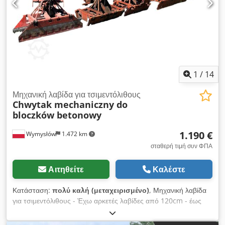
φόρτωσης και εκφόρτωσης. Επικοινωνήστε με τον Marius
Herden για περισσότερες πληροφορίες.
1
/
14
Μηχανική λαβίδα για τσιμεντόλιθους
Chwytak mechaniczny do
bloczków betonowy
1.190 €
Wymysłów
1.472 km
σταθερή τιμή συν ΦΠΑ
Αιτηθείτε
Καλέστε
Κατάσταση:
πολύ καλή (μεταχειρισμένο)
, Μηχανική λαβίδα
για τσιμεντόλιθους - Έχω αρκετές λαβίδες από 120cm - έως
250cm. Πωλείται μηχανική λαβίδα σχεδιασμένη για τη
μετακίνηση τσιμεντόλιθων, άκρων, κράσπεδων και άλλων