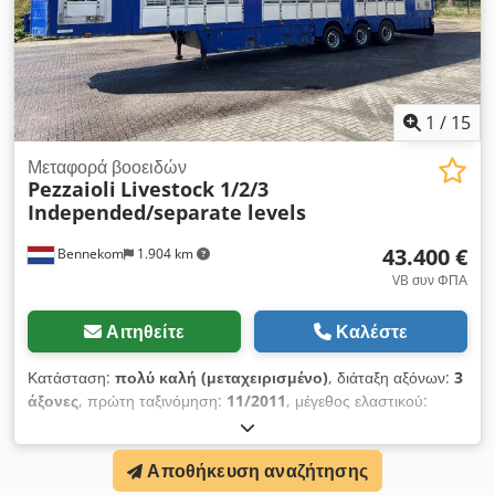
1
/
15
Μεταφορά βοοειδών
Pezzaioli
Livestock 1/2/3
Independed/separate levels
43.400 €
Bennekom
1.904 km
VB συν ΦΠΑ
Αιτηθείτε
Καλέστε
Κατάσταση:
πολύ καλή (μεταχειρισμένο)
, διάταξη αξόνων:
3
άξονες
, πρώτη ταξινόμηση:
11/2011
, μέγεθος ελαστικού:
385/55/22.5
, Έτος κατασκευής:
2011
, Υδραυλική οροφή
Ξεχωριστό δάπεδο/σύστημα με δύο κυλίνδρους Αυτόνομη
Αποθήκευση αναζήτησης
λειτουργία Τηλεχειριστήριο Csdpfx Afeyxw A Tetsha =
Περισσότερες πληροφορίες = Μέγεθος ελαστικών: 385/55/22.5