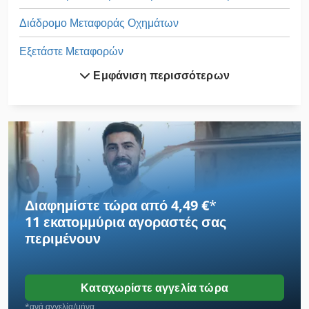
Διάδρομο Μεταφοράς Οχημάτων
Εξετάστε Μεταφορών
Εμφάνιση περισσότερων
Ζουμπάδες Και Μήτρες
Ιμάντες Μεταφοράς
Ιμάντες Μεταφοράς Ζώνης Γούρνα
Καλάθια Μεταφοράς
Κατεψυγμένα Ρυμουλκούμενο
Διαφημίστε τώρα από 4,49 €
*
11 εκατομμύρια αγοραστές
σας
Μεταφορά Κουφωμάτων
περιμένουν
Μεταφορά Στηρίγματα
Μεταφοράς
Καταχωρίστε αγγελία τώρα
Μεταφορές
*ανά αγγελία/μήνα