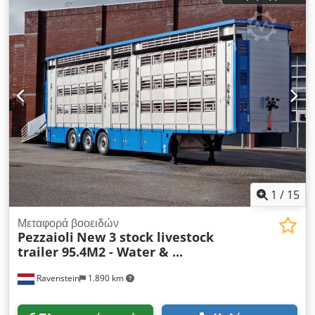
κτηνοτρόφους, γεωργούς και μεταφορικές εταιρείες
1
/
15
Μεταφορά βοοειδών
Pezzaioli
New 3 stock livestock
trailer 95.4M2 - Water & ...
Ravenstein
1.890 km