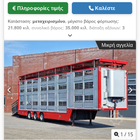
Πληροφορίες τιμής
Καλέστε
Κατάσταση:
μεταχειρισμένο
, μέγιστο βάρος φόρτωσης:
21.800 κιλ
, συνολικό βάρος:
35.000 κιλ
, διάταξη αξόνων:
3
άξονες
, πρώτη ταξινόμηση:
06/2012
, επόμενος τεχνικός
έλεγχος (TÜV):
04/2027
, μήκος χώρου φόρτωσης:
13.589 χιλ.
,
Μικρή αγγελία
πλάτος χώρου φόρτωσης:
2.441 χιλ.
, ύψος χώρου φόρτωσης:
2.450 χιλ.
, όγκος χώρου φόρτωσης:
81 m³
, συνολικό πλάτος:
2.550 χιλ.
, συνολικό ύψος:
4.000 χιλ.
, Εξοπλισμός:
ABS
, *
Αυτόνομη υδραυλική μονάδα (24V) με σύστημα φόρτισης *
Υδραυλική αναδιπλούμενη οροφή * Υδραυλικός ανελκυστήρας
φόρτωσης * 3 ενδιάμεσα δάπεδα, το καθένα με 4 διαχωριστικά
πλέγματα * Σύστημα ποτίσματος με δεξαμενή νερού 440
λίτρων * Σύστημα ασύρματης επικοινωνίας με τηλεχειριστήριο
* Σύστημα τηλεματικής TranScan με μονάδα πίεσης *
Αεριστήρας * Ηλεκτρικοί πλευρικοί οδηγούμενες πόρτες ----*
1ος άξονας ανασηκώσιμος * 3ος άξονας με σύστημα
αναγκαστικής διεύθυνσης Tridec * Άξονες BPW με
ταμπουροφρένο * Σύστημα EBS-E για ρυμουλκούμενα ----*
Προβολείς εργασίας * Ρεζέρβα * Αποθηκευτικοί χώροι *
1
/
15
Πυροσβεστήρας * Κάμερα οπισθοπορείας ----* Επιφάνεια