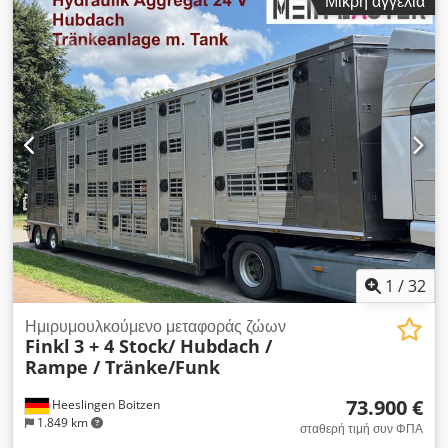
Μικρή αγγελία
W09SAV3355BF21345 Finkl 3 as 2006 Άξονας διεύθυνσης
Ανυψωτικό σύστημα Φορτηγά Νερό Ανυψωτικό Cedpfozn
Uzpsx Aftjha = Περισσότερες πληροφορίες = Διαστάσεις
ελαστικών: 385/55R22.5 Πίσω άξονας 1: Βάθος πέλματος
ελαστικού αριστερά: 30%, Βάθος πέλματος ελαστικού δεξιά:
30% Πίσω άξονας 2: Βάθος πέλματος ελαστικού αριστερά:
30%, Βάθος πέλματος ελαστικού δεξιά: 30% Πίσω άξονας 3:
Βάθος πέλματος ελαστικού αριστερά: 30%, Βάθος πέλματος
ελαστικού δεξιά: 30% Βάρος χωρίς φορτίο: 13.000 kg Τεχνική
κατάσταση: καλή Οπτική κατάσταση: καλή Επικοινωνήστε με
την VAEX The Truck Traders για περισσότερες πληροφορίες.
1
/
32
Ημιρυμουλκούμενο μεταφοράς ζώων
Finkl
3 + 4 Stock/ Hubdach /
Rampe / Tränke/Funk
73.900 €
Heeslingen Boitzen
1.849 km
σταθερή τιμή συν ΦΠΑ