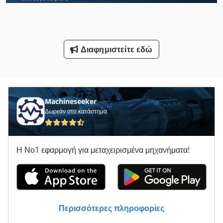
Μεταφορές Εξαεριστήρα
Μεταφορές Ραουλόδρομο
Διαφημιστείτε εδώ
Ρυμουλκούμενες Καρότσες
Ρυμουλκούμενο Για
Ρυμουλκό
Machineseeker
Δωρεάν στο κατάστημα
Στρώνοντας Με Άμμο Φραγμό
Σύστημα Μεταφοράς
Η Νο1 εφαρμογή για μεταχειρισμένα μηχανήματα!
Φορτηγό Ρυμούλκησης
Χαμηλό Ρυμουλκούμενο
Ψύξη Ρυμουλκούμενο
Περισσότερες πληροφορίες
Όλα Τα