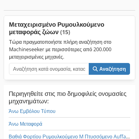
Οπίσθιος άξονας 1: Κατευθυνόμενος· Δείκτης πέλματος
αριστερά: 65%· Δείκτης πέλματος δεξιά: 65% Οπίσθιος άξονας
2: Δείκτης πέλματος αριστερά: 65%· Δείκτης πέλματος δεξιά:
Μεταχειρισμένο Ρυμουλκούμενο
65% Κενό βάρος: 10.800 kg Τεχνική κατάσταση: πολύ καλή
μεταφοράς ζώων
(15)
Οπτική κατάσταση: πολύ καλή
Τώρα πραγματοποιήστε πλήρη αναζήτηση στο
Machineseeker με περισσότερες από 200.000
μεταχειρισμένες μηχανές.
Αναζήτηση
Περιηγηθείτε στις πιο δημοφιλείς ονομασίες
μηχανημάτων:
Άνω Εμβόλου Τύπου
Άνω Μεταφορά
Βαθιά Φορτίου Ρυμουλκούμενο M Πτυσσόμενο Auffahrr