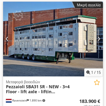
Μικρή αγγελία
1
/
15
Μεταφορά βοοειδών
Pezzaioli
SBA31 SR - NEW - 3+4
Floor - lift axle - liftin...
183.900 €
Ravenstein
1.890 km