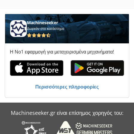
Σφιγκτήρες Σφήνα Μπαρ
Σύστημα Μεταφοράς
Machineseeker
Τησ Ογαπ
Δωρεάν στο κατάστημα
Υποστήριγμα-Με Άξονα
Όλα Τα
Η Νο1 εφαρμογή για μεταχειρισμένα μηχανήματα!
Περισσότερες πληροφορίες
Machineseeker.gr είναι επίσημος χορηγός του: