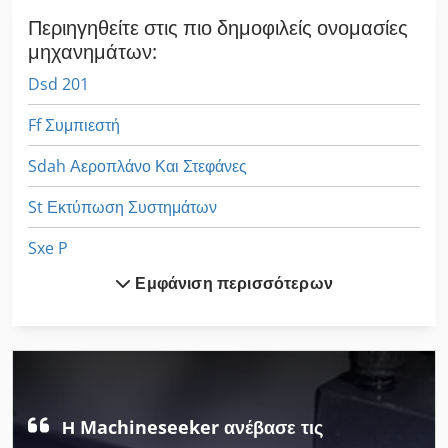
πώληση με προμήθεια.
Περιηγηθείτε στις πιο δημοφιλείς ονομασίες
μηχανημάτων:
Dsd 201
Ff Συμπιεστή
Sdah Αεροπλάνο Και Στεφάνες
St Εκτύπωση Συστημάτων
Sxe P
Εμφάνιση περισσότερων
Άνω Εμβόλου Τύπου
Αγγίζοντας Με Σφιγκτήρες
Αρχίζει Με Στοίβα
Εξετάστε Μεταφορών
Η Machineseeker ανέβασε τις