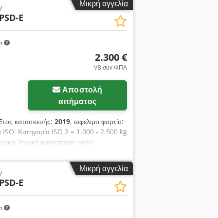
Μικρή αγγελία
ν
PSD-E
km
2.300 €
VB συν ΦΠΑ
Αποστολή
αιτήματος
Έτος κατασκευής:
2019
, ωφελιμο φορτίο:
ISO: Κατηγορία ISO 2 = 1.000 - 2.500 kg
ργικό Τεχνική κατάσταση: καλή
0 kg / 600 mm, Πλευρική μετατόπιση,
ς 440-1820 mm, Κωδικός OS2022
Μικρή αγγελία
ν
PSD-E
km