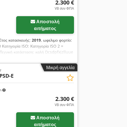
2.300 €
VB συν ΦΠΑ
Αποστολή
αιτήματος
Έτος κατασκευής:
2019
, ωφελιμο φορτίο:
 Κατηγορία ISO: Κατηγορία ISO 2 =
 Τεχνική κατάσταση: καλή Dcsdpfxjzlluue
α 1300 kg / 600 mm, πλευρική
ος ανοίγματος 440-1820 mm, κωδικός
Μικρή αγγελία
ν
PSD-E
km
2.300 €
VB συν ΦΠΑ
Αποστολή
αιτήματος