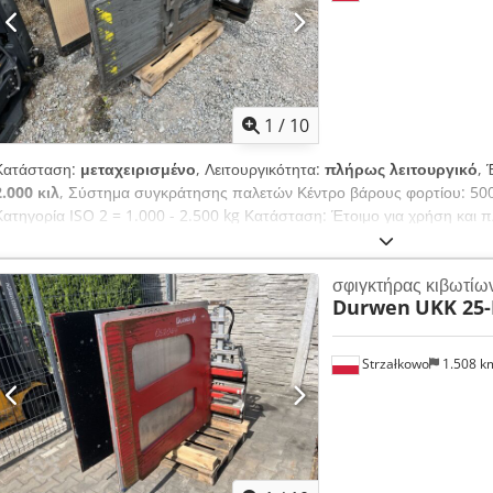
1
/
10
Κατάσταση:
μεταχειρισμένο
, Λειτουργικότητα:
πλήρως λειτουργικό
, 
2.000 κιλ
, Σύστημα συγκράτησης παλετών Κέντρο βάρους φορτίου: 500
Κατηγορία ISO 2 = 1.000 - 2.500 kg Κατάσταση: Έτοιμο για χρήση και 
καλή Περιγραφή: Έτος κατασκευής 2022, ISO 2A (41 cm), χωρητικότητα
ανοίγματος 465-1965 mm, πλάτος 1260 mm, διαστάσεις σιαγόνων 125
σφιγκτήρας κιβωτίω
Durwen
UKK 25-
Strzałkowo
1.508 