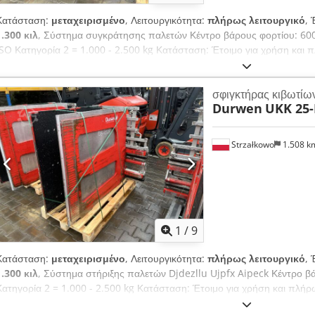
Κατάσταση:
μεταχειρισμένο
, Λειτουργικότητα:
πλήρως λειτουργικό
, 
1.300 κιλ
, Σύστημα συγκράτησης παλετών Κέντρο βάρους φορτίου: 600 
ISO Κατηγορία 2 = 1.000 - 2.500 kg Κατάσταση: Έτοιμο για χρήση και 
καλή Περιγραφή: Έτος κατασκευής 2019, ISO 2A (41 cm), Ανυψωτική ι
Πλαγιομετατόπιση, Πλάτος 1150 mm, Διαστάσεις σιαγών 1270x1200 
σφιγκτήρας κιβωτίω
Κωδικός προϊόντος OS2025.
Durwen
UKK 25-
Strzałkowo
1.508 
1
/
9
Κατάσταση:
μεταχειρισμένο
, Λειτουργικότητα:
πλήρως λειτουργικό
, 
1.300 κιλ
, Σύστημα στήριξης παλετών Djdezllu Ujpfx Aipeck Κέντρο β
Κατηγορία 2 = 1.000 - 2.500 kg Κατάσταση: Έτοιμο για χρήση και πλήρ
Περιγραφή: Έτος κατασκευής 2019, ISO 2A (41 cm), χωρητικότητα 1300