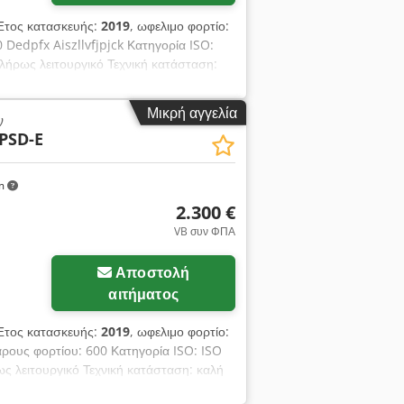
Έτος κατασκευής:
2019
, ωφελιμο φορτίο:
Dedpfx Aiszllvfjpjck Κατηγορία ISO:
πλήρως λειτουργικό Τεχνική κατάσταση:
κανότητα 1300 kg / 600 mm,
mm, Εύρος ανοίγματος 440-1820 mm,
Μικρή αγγελία
ν
PSD-E
km
2.300 €
VB συν ΦΠΑ
Αποστολή
αιτήματος
Έτος κατασκευής:
2019
, ωφελιμο φορτίο:
άρους φορτίου: 600 Κατηγορία ISO: ISO
ως λειτουργικό Τεχνική κατάσταση: καλή
 kg / 600 mm, πλευρική μετατόπιση,