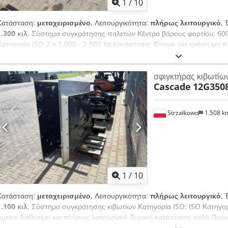
1
/
10
Κατάσταση:
μεταχειρισμένο
, Λειτουργικότητα:
πλήρως λειτουργικό
, 
1.300 κιλ
, Σύστημα συγκράτησης παλετών Κέντρο βάρους φορτίου: 600
Κατηγορία ISO 2 = 1.000 - 2.500 kg Κατάσταση: Έτοιμο για χρήση και 
καλή Περιγραφή: Έτος κατασκευής 2019, ISO 2A (41 cm), Ανώτατο βάρ
μετατόπιση, Πλάτος 1150 mm, Διαστάσεις σιαγών 1270x1200 mm, Εύρ
σφιγκτήρας κιβωτίω
καρούλι καλωδίου, Κωδικός προϊόντος OS2064.
Cascade
12G350
Strzałkowo
1.508 
1
/
10
Κατάσταση:
μεταχειρισμένο
, Λειτουργικότητα:
πλήρως λειτουργικό
, 
1.100 κιλ
, Σύστημα συγκράτησης κιβωτίων Κατηγορία ISO: ISO Κατηγορ
Άμεσα διαθέσιμο και πλήρως λειτουργικό Τεχνική κατάσταση: καλή Περ
(41 cm), Ανυψωτική ικανότητα 1100 kg / 650 mm, Πλευρική μετατόπισ