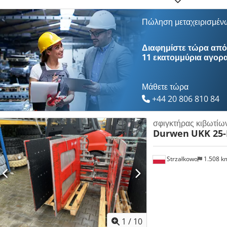
1260x1200 mm, Εύρος ανοίγματος 480-1892 mm, Περιέλιξη καλωδίου,
Πώληση μεταχειρισμέν
Διαφημίστε τώρα από 
11 εκατομμύρια αγορ
Μάθετε τώρα
+44 20 806 810 84
σφιγκτήρας κιβωτίω
Durwen
UKK 25-
Strzałkowo
1.508 
1
/
10