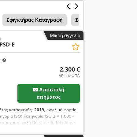
20 mm, κωδικός OS2024.
Σφιγκτήρας Καταγραφή
Σφιγκτήρα Ένταση Συνέλ
Μικρή αγγελία
ν
PSD-E
km
2.300 €
VB συν ΦΠΑ
Αποστολή
αιτήματος
Έτος κατασκευής:
2019
, ωφελιμο φορτίο:
γορία ISO: Κατηγορία ISO 2 = 1.000 -
κατάσταση: καλή Dcedpszllu Iefx Aipsk
 kg / 600 mm Πλευρική μετατόπιση
ς 440-1820 mm Κωδικός προϊόντος