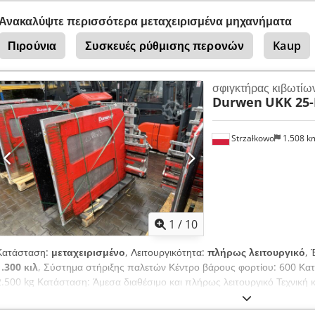
πλάτος 1150 mm, άγκιστρα 1270x1200 mm, εύρος ανοίγματος 440-18
Ανακαλύψτε περισσότερα μεταχειρισμένα μηχανήματα
Πιρούνια
Συσκευές ρύθμισης περονών
Kaup
σφιγκτήρας κιβωτίω
Durwen
UKK 25-
Strzałkowo
1.508 
1
/
10
Κατάσταση:
μεταχειρισμένο
, Λειτουργικότητα:
πλήρως λειτουργικό
, 
1.300 κιλ
, Σύστημα στήριξης παλετών Κέντρο βάρους φορτίου: 600 Κατη
2.500 kg Κατάσταση: Άμεσα διαθέσιμο και πλήρως λειτουργικό Τεχνική 
Περιγραφή: Έτος κατασκευής 2019 ISO 2A (41 cm) Χωρητικότητα 1300
Πλάτος 1150 mm Διαστάσεις σιαγών 1270x1200 mm Εύρος ανοίγματο