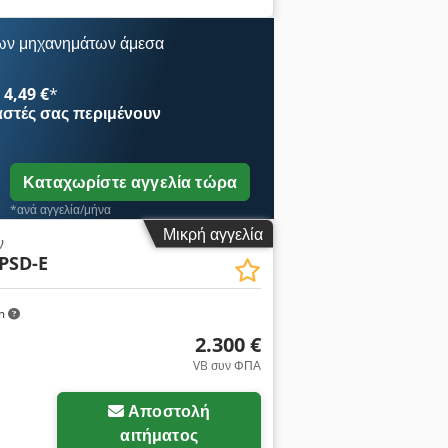
 Κωδικός OS2062 Djdpfxszl Iuds Aipeck
ων μηχανημάτων άμεσα
4,49 €
*
αστές
σας περιμένουν
Καταχωρίστε αγγελία τώρα
*ανά αγγελία/μήνα
Μικρή αγγελία
ν
PSD-E
km
2.300 €
VB συν ΦΠΑ
Αποστολή
αιτήματος