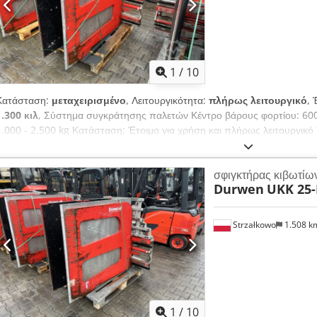
1
/
10
Κατάσταση:
μεταχειρισμένο
, Λειτουργικότητα:
πλήρως λειτουργικό
, 
1.300 κιλ
, Σύστημα συγκράτησης παλετών Κέντρο βάρους φορτίου: 600
1.000 - 2.500 kg Κατάσταση: Έτοιμο για χρήση και πλήρως λειτουργικό
Aipsk Περιγραφή: Έτος κατασκευής 2019, ISO 2A (41 cm), χωρητικότητ
μετατόπιση, πλάτος 1150 mm, διαστάσεις σιαγών 1270x1200 mm, εύρ
σφιγκτήρας κιβωτίω
OS2021.
Durwen
UKK 25-
Strzałkowo
1.508 
1
/
10