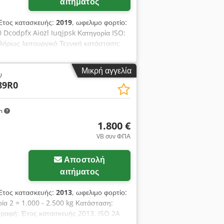
αιτήματος
Έτος κατασκευής:
2019
, ωφελιμο φορτίο:
 Dcodpfx Aiozl Iuqjpsk Κατηγορία ISO:
πλήρως λειτουργικό Τεχνική κατάσταση:
ος 1300 kg / 600 mm, Πλαγική
ος ανοίγματος 440-1820 mm, Περιέχει
Μικρή αγγελία
ν
89R0
km
1.800 €
VB συν ΦΠΑ
Αποστολή
αιτήματος
Έτος κατασκευής:
2013
, ωφελιμο φορτίο:
ία 2 = 1.000 - 2.500 kg Κατάσταση:
ιγραφή: Έτος κατασκευής 2013, ISO 2A
η, Πλάτος 1160 mm, Διαστάσεις λαβών