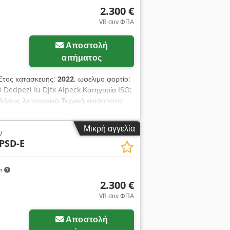
2.300 €
VB συν ΦΠΑ
Αποστολή
αιτήματος
Έτος κατασκευής:
2022
, ωφελιμο φορτίο:
 Dedpezl Iu Djfx Aipeck Κατηγορία ISO:
πλήρως λειτουργικό Τεχνική κατάσταση:
 2000 kg, πλευρική μετατόπιση, εύρος
0x800, κωδικός OS2068.
Μικρή αγγελία
ν
PSD-E
km
2.300 €
VB συν ΦΠΑ
Αποστολή