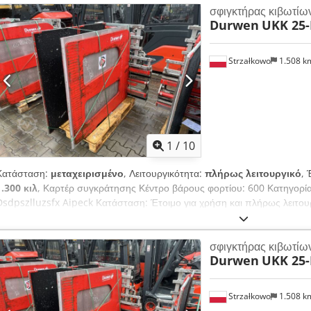
σφιγκτήρας κιβωτίω
OS2023
Durwen
UKK 25-
Strzałkowo
1.508 
1
/
10
Κατάσταση:
μεταχειρισμένο
, Λειτουργικότητα:
πλήρως λειτουργικό
, 
1.300 κιλ
, Καρτέρ συγκράτησης Κέντρο βάρους φορτίου: 600 Κατηγορία 
Dsdpszlluzsfx Aipeck Κατάσταση: Έτοιμο για χρήση και πλήρως λειτου
Περιγραφή: Έτος κατασκευής 2019, ISO 2A (41 cm), Χωρητικότητα 130
Πλάτος 1150 mm, Μέγεθος λαβίδων 1270x1200 mm, Εύρος ανοίγματο
σφιγκτήρας κιβωτίω
Durwen
UKK 25-
Strzałkowo
1.508 