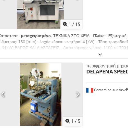
1
/
15
Κατάσταση:
μεταχειρισμένο
, ΤΕΧΝΙΚΑ ΣΤΟΙΧΕΙΑ - Πλάκα - Εξωτερική 
διάμετρος: 150 [mm] - Ισχύς κύριου κινητήρα: 4 [kW] - Τάση τροφοδοσί
3,6 [kW] ΒΑΡΟΣ ΚΑΙ ΔΙΑΣΤΑΣΕΙΣ - Απαιτούμενος χώρος: 1100 x 1700
μηχανήματος: 2000 [mm] - Βάρος μηχανήματος: 1100 [kg] - Ώρες λειτο
περιφρονητική μηχα
DELAPENA
SPEE
Contamine-sur-Arve
1
/
5