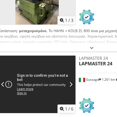
1
/
3
Κατάσταση:
μεταχειρισμένο
, Το HAHN + KOLB ZL 800 είναι μια μηχανή
για ακρίβεια, υψηλή ακρίβεια και αξιόπιστη λειτουργία. Χαρακτηριστικά
μέγιστο μήκος τεμαχίου εργασίας 250 mm, διάμετρος οδοντωτού δίσκο
βαθμίδες, 30 στροφές/λεπτό – 84 στροφές/λεπτό. Τεχνικά χαρακτηριστικ
συνολική απαιτούμενη ισχύς 11 kW, βάρος περίπου 3500 kg, διαστάσ
LAPMASTER 24
Προαιρετικά αξεσουάρ: Σετ δίσκων λείανσης, σύστημα ψύξης. Επιτυγχάνε
LAPMASTER
24
αυτοκινητοβιομηχανία, την ωρολογοποιία, τις μηχανές εργαλείων, την αε
Crodpozqbh Uofx Aa Uef
Gussago
1.201 km
1
/
6