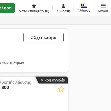
ώληση
Γλώσσα
Λίστα επιθυμιών
(0)
Σύνδεση
Μενού
Σχετικότητα
 των φίλτρων
Μικρή αγγελία
/ λεπτής λείανσης
 800