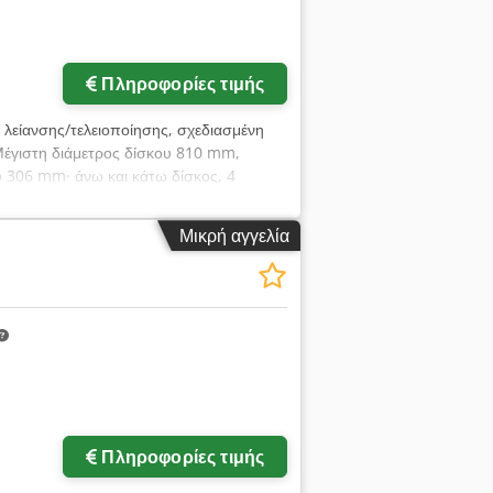
Πληροφορίες τιμής
 λείανσης/τελειοποίησης, σχεδιασμένη
: Μέγιστη διάμετρος δίσκου 810 mm,
υ 306 mm· άνω και κάτω δίσκος, 4
ά: Κύριος κινητήρας 3,0/4,0 kW,
εις Μ1720 x Π2100 x Υ2100 mm.
Μικρή αγγελία
ι αυστηρές ανοχές· ιδανικό για την
ροναυπηγική και την ιατρική τεχνολογία.
Πληροφορίες τιμής