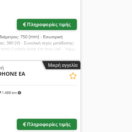
Πληροφορίες τιμής
διάμετρος: 750 [mm] - Εσωτερική
ας: 380 [V] - Συνολική ισχύς μετάδοσης:
 [mm] Crjdpfx Aoxb Em Noa Uef - Ύψος
υργίας: 5160 [ώρες]
Μικρή αγγελία
νή
DHONE EA
1.488 km
Πληροφορίες τιμής