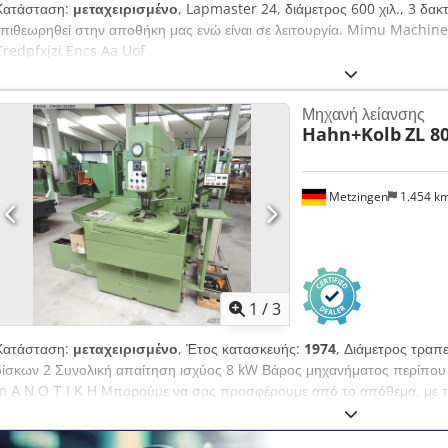
Κατάσταση:
μεταχειρισμένο
, Lapmaster 24, διάμετρος 600 χιλ., 3 δακ
επιθεωρηθεί στην αποθήκη μας ενώ είναι σε λειτουργία. Mimu Machine T
Credpfxjzi Encs Aa Uof
Μηχανή λείανσης
Hahn+Kolb
ZL 8
Metzingen
1.454 k
1
/
3
Κατάσταση:
μεταχειρισμένο
, Έτος κατασκευής:
1974
, Διάμετρος τρα
δίσκων 2 Συνολική απαίτηση ισχύος 8 kW Βάρος μηχανήματος περίπου
m Α Ν Ο Τ Ι Κ Η Μπορούμε να σας προσφέρουμε από το απόθεμα, με τ
προηγούμενης πώλησης, χωρίς υποχρέωση: HAHN & KOLB Μηχανή λεία
ZL 800 H έτος κατασκευής περίπου 1974 240 024 _____ Δίσκος λείανσ