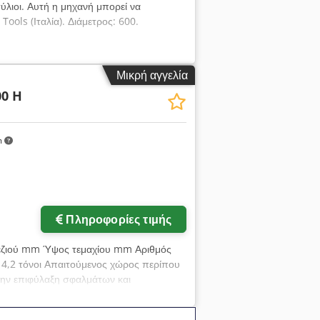
τύλιοι. Αυτή η μηχανή μπορεί να
ools (Ιταλία). Διάμετρος: 600.
Μικρή αγγελία
00 H
m
Πληροφορίες τιμής
πεζιού mm Ύψος τεμαχίου mm Αριθμός
 4,2 τόνοι Απαιτούμενος χώρος περίπου
ην επιφύλαξη σφαλμάτων και
νσης και λείανσης διπλής όψης Τύπος
ης/λείανσης Ø 755 - 810 mm Πλάτος