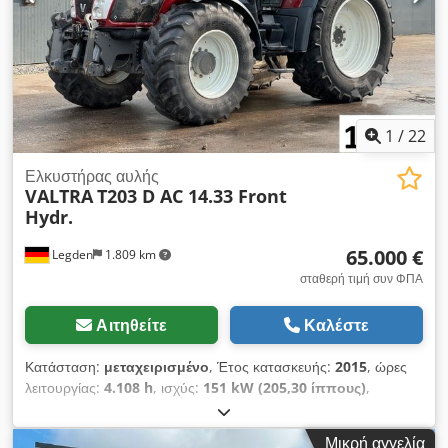
Whatsapp Whatsapp
1
/
22
Ελκυστήρας αυλής
VALTRA
T203 D AC 14.33 Front
Hydr.
65.000 €
Legden
1.809 km
σταθερή τιμή συν ΦΠΑ
Αιτηθείτε
Καλέστε
Κατάσταση:
μεταχειρισμένο
, Έτος κατασκευής:
2015
, ώρες
λειτουργίας:
4.108 h
, ισχύς:
151 kW (205,30 ίππους)
,
Εξοπλισμός:
καμπίνα, κλιματισμός, τετρακίνηση
,
Μικρή αγγελία