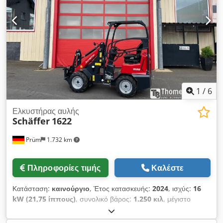
Ενισχυμένη γραναζωτή αντλία 19 ccm (απαιτείται κινητήρας 37
kW). Σετ προβολέων εργασίας LED, 800 lumen (2 μπροστά και
1 πίσω). Πλαίσιο στήριξης Euro. Υδραυλικό σύστημα
ασφάλισης. Σύστημα ρυμούλκησης με πείρο και θηλιές
πρόσδεσης. Τοποθεσία αποθήκευσης: HIS Hanau. Credpfx
Ahjxmrvuetjf
1
/
6
Ελκυστήρας αυλής
Schäffer
1622
Prüm
1.732 km
Πληροφορίες τιμής
Καλέστε
Κατάσταση:
καινούργιο
, Έτος κατασκευής:
2024
, ισχύς:
16
kW (21,75 ίππους)
, συνολικό βάρος:
1.250 κιλ
, μέγιστο
βάρος φόρτωσης:
1 κιλ
, λειτουργικό βάρος:
1.250 κιλ
,
_____Φορτωτής Schäffer, τύπου 1622, με προστατευτική