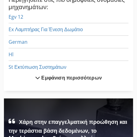
μηχανημάτων:
Egv 12
Ex Λαμπτήρας Για Ένεση Δωμάτιο
German
Hl
St Εκτύπωση Συστημάτων
Εμφάνιση περισσότερων
Άνω Εμβόλου Τύπου
Ένωση Με Εντορμία Μηχάνημα
Αγγίζοντας Με Σφιγκτήρες
Αρχίζει Με Στοίβα
Χάρη στην επαγγελματική προώθηση και
Διαμήκη Και Εγκάρσια Χάριτος 3022
την τεράστια βάση δεδομένων, το