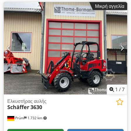
Μικρή αγγελία
1
/
7
Ελκυστήρας αυλής
Schäffer
3630
Prüm
1.732 km