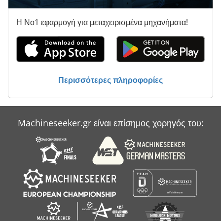
Υποστήριγμα-Με Άξονα
Η Νο1 εφαρμογή για μεταχειρισμένα μηχανήματα!
Φορτηγό Με Γερανό
Χαρτί Και Ύφασμα Τύπου
Όλα Τα
Περισσότερες πληροφορίες
Machineseeker.gr είναι επίσημος χορηγός του: