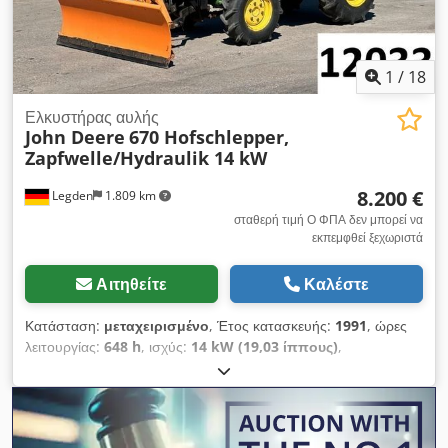
τρύπες, μετατόπιση -45. Πλαίσιο σύνδεσης Euro-WS με
υδραυλική ασφάλιση. Τοποθεσία αποθήκευσης: null.
1
/
18
Ελκυστήρας αυλής
John Deere
670 Hofschlepper,
Zapfwelle/Hydraulik 14 kW
8.200 €
Legden
1.809 km
σταθερή τιμή Ο ΦΠΑ δεν μπορεί να
εκπεμφθεί ξεχωριστά
Αιτηθείτε
Καλέστε
Κατάσταση:
μεταχειρισμένο
, Έτος κατασκευής:
1991
, ώρες
λειτουργίας:
648 h
, ισχύς:
14 kW (19,03 ίππους)
,
Εξοπλισμός:
ABS, εμπρόσθια ανάρτηση, καμπίνα,
τετρακίνηση
, John Deere 670 – Τρακτέρ για χρήση σε
αγροκτήματα Cjdpfxsy Skl Ue Ahtorf * Άνευ σταδίων πίσω
άξονας εξόδου (PTO) * Μπροστινό ανυψωτικό σύστημα *