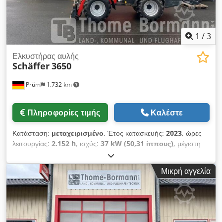
ΟΜΑΔΑ ΤΗΣ VTS
1
/
3
Ελκυστήρας αυλής
Schäffer
3650
Prüm
1.732 km
Πληροφορίες τιμής
Καλέστε
Κατάσταση:
μεταχειρισμένο
, Έτος κατασκευής:
2023
, ώρες
λειτουργίας:
2.152 h
, ισχύς:
37 kW (50,31 ίππους)
, μέγιστη
ταχύτητα:
20 χλμ/ώρα
, Ώρες λειτουργίας: 2152 _____ με οροφή
προστασίας οδηγού ROPS. Κινητήρας ντίζελ Kubota D1803-
Μικρή αγγελία
CR-T, 37 kW = 50 ίπποι. Πίσω πλάκα βάρους. Γρήγορη
ταχύτητα 20 χλμ/ώρα. Υδραυλικό σύστημα ασφάλισης
εργαλείων. Σύστημα συγκράτησης. Ειδικός εξοπλισμός. Πίσω
πλαίσιο με φαρδύτερα φτερά. Βάρος αντίβαρο 100 κιλά.
Ελαστικά 15.0/55-17 AS, 6 τρύπες, μετατόπιση (ET) -45.