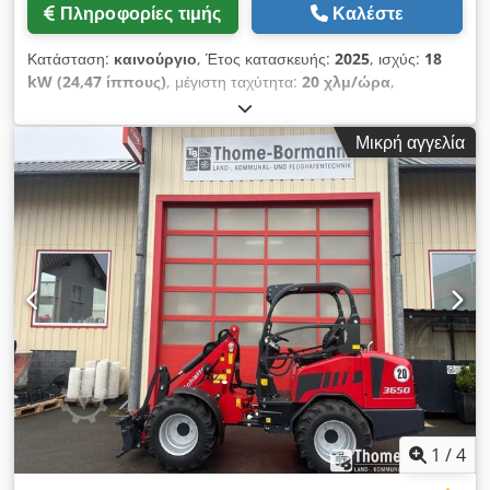
Πληροφορίες τιμής
Καλέστε
Κατάσταση:
καινούργιο
, Έτος κατασκευής:
2025
, ισχύς:
18
kW (24,47 ίππους)
, μέγιστη ταχύτητα:
20 χλμ/ώρα
,
Κατασκευαστής κινητήρα: Kubota, Τύπος κινητήρα: Diesel.
Φορτωτής Schäffer, τύπος 3630, με προστατευτική οροφή
Μικρή αγγελία
οδηγού ROPS. Κινητήρας Diesel Kubota, μοντέλο D1703M-DI,
18 kW = 25 ίπποι. Οπίσθια πλάκα βάρους, υδραυλικό σύστημα
ασφάλισης εργαλείων, σύστημα συγκράτησης, υδραυλική
λειτουργία ταχείας μεταφοράς, 20 χλμ/ώρα. Συνοδεύεται από
οδηγίες λειτουργίας. Πρόσθετος εξοπλισμός: Βάρος σε μορφή
βαλίτσας 95 kg. Υδραυλικές συνδέσεις, τύπος: πριζωτές
συνδέσεις. Προετοιμασία για σύστημα φωτισμού – πλήρες.
Βάση τιμονιού για φωτισμό. Σύνολο καλωδίων για οπίσθια
φώτα. Σετ προβολέων εργασίας LED, 800 lumen (2 μπροστά
και 1 πίσω). Σύστημα ρυμούλκησης με μπουλόνι και αγκίστρια.
Τυπικά ελαστικά: 10.0/75-15.3 AS ET -40. Πλαίσιο υποδοχής
Euro-W. Υδραυλική ασφάλιση. Τοποθεσία αποθήκευσης: μη
διαθέσιμη. Csdpfxozp Anao Ahterf
1
/
4