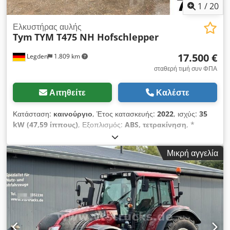
Cedpfxezdmt Aj Ahtorf
1
/
20
Ελκυστήρας αυλής
Tym
TYM T475 NH Hofschlepper
17.500 €
Legden
1.809 km
σταθερή τιμή συν ΦΠΑ
Αιτηθείτε
Καλέστε
Κατάσταση:
καινούργιο
, Έτος κατασκευής:
2022
, ισχύς:
35
kW (47,59 ίππους)
, Εξοπλισμός:
ABS, τετρακίνηση
, *
Τετρακίνηση * Υδραυλικά * PTO (παραλαβή ισχύος) * Άγκιστρο
ρυμούλκησης * Αναδιπλούμενη μπάρα προστασίας
Μικρή αγγελία
ανατροπής ----* Διάσταση ελαστικών εμπρός: 27x10.50-15
Codswuzbrspfx Ahterf * Διάσταση ελαστικών πίσω: 12.5-20
* Μεταξόνιο: 1750 mm * Βάρος χωρίς φορτίο: 1490 kg ----
Αριθμός οχήματος: 7334 -----Επιφυλάξεις για σφάλματα και
ενδιάμεση πώληση Υποστήριξη μέσω WhatsApp διαθέσιμη!
Για ερωτήσεις σχετικά με το όχημα ή για περισσότερες
πληροφορίες, επικοινωνήστε μαζί μας άνετα μέσω WhatsApp