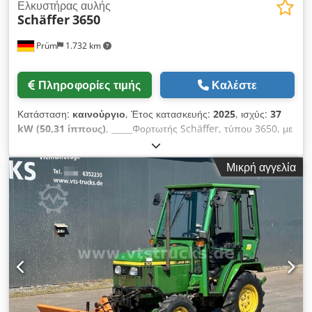
Ελκυστήρας αυλής
Schäffer
3650
Prüm
1.732 km
Πληροφορίες τιμής
Καλέστε
Κατάσταση:
καινούργιο
, Έτος κατασκευής:
2025
, ισχύς:
37
kW (50,31 ίππους)
, _____Φορτωτής Schäffer, τύπου 3650, με
οροφή προστασίας οδηγού ROPS. Κινητήρας ντίζελ Kubota
D1803-CR-T3, 37 kW = 50 ίπποι. Πλάκα στήριξης για
Μικρή αγγελία
πρόσθετα βάρη στο πίσω μέρος, γρήγορη ταχύτητα 20 χλμ/
ώρα, υδραυλικό σύστημα ασφάλισης εργαλείων, σύστημα
συγκράτησης με οδηγίες λειτουργίας. Ειδικός εξοπλισμός:
Βάρος τύπου «βαλίτσας» 100 κιλών. Υδραυλικές συνδέσεις σε
μορφή συνδέσμων. Σύστημα φωτισμού. Πιστοποιητικό TÜV για
μηχάνημα εργασίας. Αυτοκινούμενο, μέγιστη ταχύτητα < 25
χλμ/ώρα (απαιτείται σύστημα φωτισμού σύμφωνα με την
StVZO). Σετ προβολέων εργασίας LED, 800 lumen (2 μπροστά
και 1 πίσω). Σύστημα ρυμούλκησης με πείρο και γάντζους
πρόσδεσης. Credpfex Evdvjx Ahtjf Ελαστικά 15.0/55-17 AS, 6