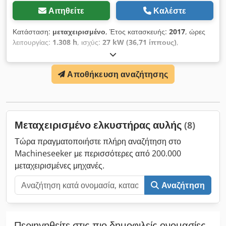
Αιτηθείτε
Καλέστε
Κατάσταση:
μεταχειρισμένο
, Έτος κατασκευής:
2017
, ώρες
λειτουργίας:
1.308 h
, ισχύς:
27 kW (36,71 ίππους)
,
Εξοπλισμός:
καμπίνα, τετρακίνηση
, * Μπροστινή υδραυλική
ανύψωση * Τετρακίνηση * Ελαστικά χλοοκοπής * 1308 ώρες
Αποθήκευση αναζήτησης
λειτουργίας ----Εσωτερικός αριθμός οχήματος 10178-----
Επιφύλαξη για λάθη και ενδιάμεση πώληση Cedpfx
Ahsxnvgaetjrf Υποστήριξη μέσω WhatsApp διαθέσιμη! Για
ερωτήσεις σχετικά με το όχημα ή για περισσότερες
πληροφορίες, επικοινωνήστε άνετα μαζί μας μέσω WhatsApp
Μεταχειρισμένο ελκυστήρας αυλής
(8)
Whatsapp Whatsapp
Τώρα πραγματοποιήστε πλήρη αναζήτηση στο
Machineseeker με περισσότερες από 200.000
μεταχειρισμένες μηχανές.
Αναζήτηση
Περιηγηθείτε στις πιο δημοφιλείς ονομασίες