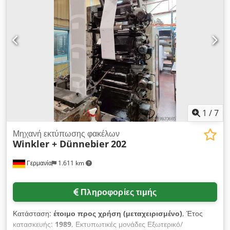
δυνατή η επιτόπια επιθεώρηση. Dwedsuqndiopfx Amioa
1
/
7
Μηχανή εκτύπωσης φακέλων
Winkler + Dünnebier
202
Γερμανία
1.611 km
Πληροφορίες τιμής
Κατάσταση:
έτοιμο προς χρήση (μεταχειρισμένο)
, Έτος
κατασκευής:
1989
, Εκτυπωτικές μονάδες Εξωτερικό/