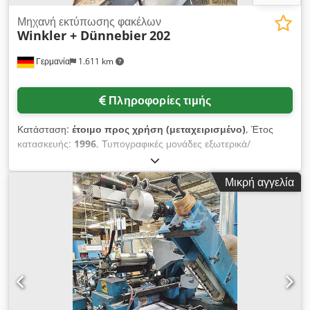
Μηχανή εκτύπωσης φακέλων
Winkler + Dünnebier
202
Γερμανία
1.611 km
Πληροφορίες τιμής
Κατάσταση:
έτοιμο προς χρήση (μεταχειρισμένο)
, Έτος
κατασκευής:
1996
, Τυπογραφικές μονάδες εξωτερικά/
εσωτερικά: 2/1, μονάδες doctor-blade: 3, παραγωγική
ικανότητα: 800 φακέλους/λεπτό, σταθμός παραθύρου: Mini-
Μικρή αγγελία
Splice 356 CMG, ρολά/σπάισερ: Winkler + Dünnebier 191,
οδηγός ρολού: Web Aligner BST EKR 1000, επικάλυψη:
standard remoist (κόλλα flap φακέλου), αντλίες μελανιού: 2,
απαγωγή: chips παραθύρου. Υπάρχει τεκμηρίωση. Είναι
δυνατή η επιθεώρηση στο χώρο. Dodpfxoxbrxfe Amiswa