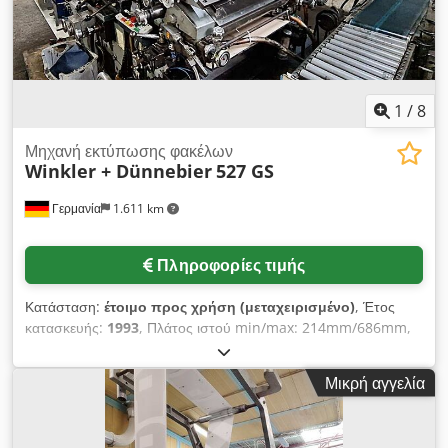
1
/
8
Μηχανή εκτύπωσης φακέλων
Winkler + Dünnebier
527 GS
Γερμανία
1.611 km
Πληροφορίες τιμής
Κατάσταση:
έτοιμο προς χρήση (μεταχειρισμένο)
, Έτος
κατασκευής:
1993
, Πλάτος ιστού min/max: 214mm/686mm,
μέγιστη διάμετρος ρολού: 1500mm, απόδοση παραγωγής:
1000 φάκελοι/λεπτό. Το μηχάνημα δεν είναι εξοπλισμένο με
Μικρή αγγελία
peel-and-seal, αλλά μόνο με υγρό gumming. Περιλαμβάνει
μονάδα εκτύπωσης 2+1. Το μηχάνημα μπορεί να κόψει και να
διατρήσει φακέλους με παράθυρα. Διατίθεται τεκμηρίωση. Είναι