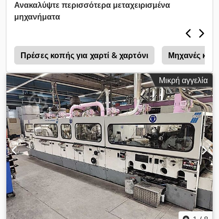
Ανακαλύψτε περισσότερα μεταχειρισμένα
μηχανήματα
κ
Πρέσες κοπής για χαρτί & χαρτόνι
Μηχανές κοπ
Μικρή αγγελία