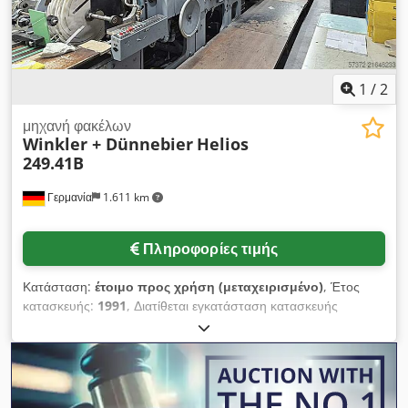
1
/
2
μηχανή φακέλων
Winkler + Dünnebier
Helios
249.41B
Γερμανία
1.611 km
Πληροφορίες τιμής
Κατάσταση:
έτοιμο προς χρήση (μεταχειρισμένο)
, Έτος
κατασκευής:
1991
, Διατίθεται εγκατάσταση κατασκευής
φακέλων W+D. Εύρος μήκους κοπής: 265mm-653mm, εύρος
πλάτους κοπής: 214mm-726mm, μέγιστη παραγωγική
απόδοση: 450 τεμ./λεπτό, εύρος γραμμαρίου χαρτιού:
80g/m²-150g/m², μέγιστη διάμετρος ρολού χαρτιού: 1500mm,
μέγιστο πλάτος ρολού χαρτιού: 686mm, εύρος πλάτους ρολού