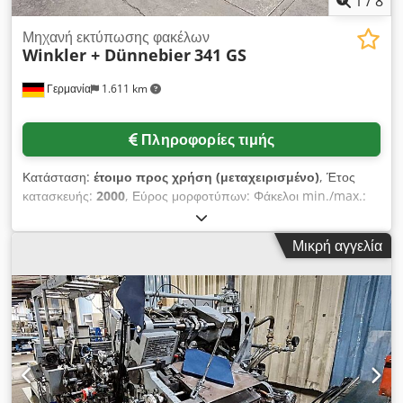
1
/
8
Μηχανή εκτύπωσης φακέλων
Winkler + Dünnebier
341 GS
Γερμανία
1.611 km
Πληροφορίες τιμής
Κατάσταση:
έτοιμο προς χρήση (μεταχειρισμένο)
, Έτος
κατασκευής:
2000
, Εύρος μορφοτύπων: Φάκελοι min./max.:
114x176mm/254x324mm, Φυλλάδιο min./max.:
114x127mm/270x360mm, Θήκες: Με κεντρικές ραφές
Μικρή αγγελία
min/max: 114x178mm/330x406mm, Με πλευρικές ραφές
min/max: 114x178mm/254x406mm. Παραγωγή: δεξτρίνη ή
αποκόλληση και σφράγιση: 600/λεπτό, ελαστικοποίηση λατέξ:
400/λεπτό. Διαθέσιμη τεκμηρίωση. Είναι δυνατή η επιτόπια
επιθεώρηση. Dedpfx Amjv Rp R Ujiewa