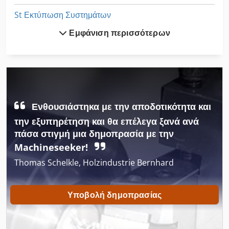
St Εκτύπωση Συστημάτων
Εμφάνιση περισσότερων
V E P Μηχανήματα Gmbh
Άνω Εμβόλου Τύπου
Ένωση Με Εντορμία Μηχάνημα
Αρχίζει Με Στοίβα
Ενθουσιάστηκα με την αποδοτικότητα και
Είδα Το Κεφάλι
την εξυπηρέτηση και θα επέλεγα ξανά ανά
πάσα στιγμή μια δημοπρασία με την
Εκκεντρικός Τύπος
Machineseeker!
Κατασκευών Και Κατεδαφίσεων
Thomas Schelkle, Holzindustrie Bernhard
Κατηγορίες
Υποβολή δημοπρασίας
Λαβη Συγκόλλησης Με Μηχανή
Μηχάνημα Καθαρισμού Και Απολύμανσης