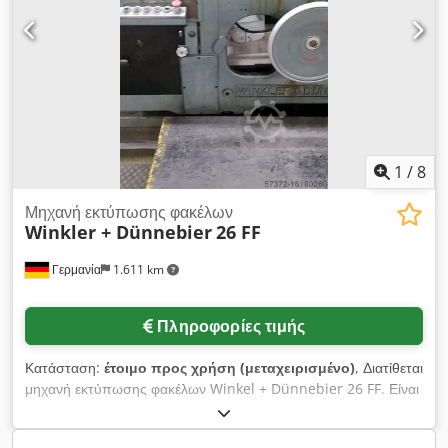
1
/
8
Μηχανή εκτύπωσης φακέλων
Winkler + Dünnebier
26 FF
Γερμανία
1.611 km
Πληροφορίες τιμής
Κατάσταση:
έτοιμο προς χρήση (μεταχειρισμένο)
, Διατίθεται
μηχανή εκτύπωσης φακέλων Winkel + Dünnebier 26 FF. Είναι
δυνατή η επιτόπια επιθεώρηση. Dwjdpfxetq Hbfs Amisa