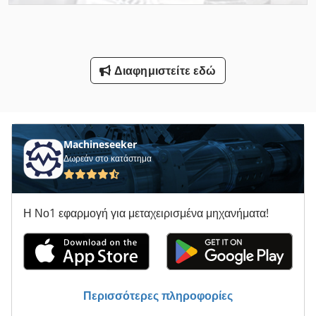
Μηχανή Περιστροφικών Μεταφοράς
Οδηγηση
Διαφημιστείτε εδώ
Οχήματα Εργασίας
Σταματήσει Πίνακα Φύλλο Και Μα
Συγκόλλησης Με Μηχανή
Machineseeker
Δωρεάν στο κατάστημα
Συσκευή Φορέα
Τα Φορτηγά
Η Νο1 εφαρμογή για μεταχειρισμένα μηχανήματα!
Υποδηματοποιία Μηχανή Άλεσης Και Μηχανή Λείανσης
Φορτηγό Με Γερανό
Όλα Τα
Περισσότερες πληροφορίες