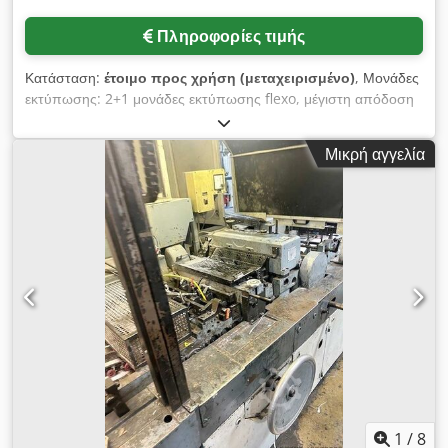
Πληροφορίες τιμής
Κατάσταση:
έτοιμο προς χρήση (μεταχειρισμένο)
, Μονάδες
εκτύπωσης: 2+1 μονάδες εκτύπωσης flexo, μέγιστη απόδοση
με δεξτρίνη: 900 φάκελοι/λεπτό, βάρος χαρτιού:
70g/m²-120g/m². Μορφές: διαγώνιο σχήμα min/max:
Μικρή αγγελία
83x120mm/185x330mm, διαγώνιο σχήμα min/max:
83x120mm/185x265mm. Είναι δυνατή η επιτόπια
επιθεώρηση. Dsdpfetq Ha Tsx Amiswa
1
/
8