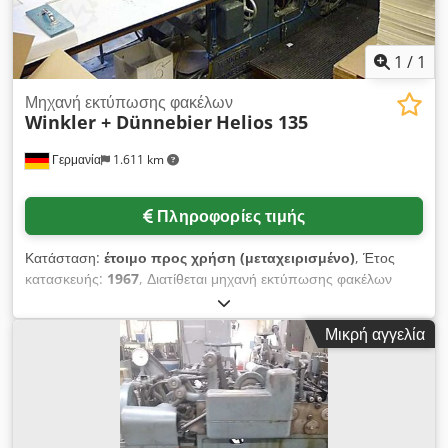
1
/
1
Μηχανή εκτύπωσης φακέλων
Winkler + Dünnebier
Helios 135
Γερμανία
1.611 km
Πληροφορίες τιμής
Κατάσταση:
έτοιμο προς χρήση (μεταχειρισμένο)
, Έτος
κατασκευής:
1967
, Διατίθεται μηχανή εκτύπωσης φακέλων
Winkler + Dünnbier. Τύπος φακέλου: Peel & Seal gumming,
εύρος πλευρικής ραφής ελάχ./μέγ.: 114mm x 150mm/330mm
Μικρή αγγελία
x 450mm, ελάχιστη/μέγ.: 114mm x 150mm/230mm x
450mm, εύρος βάρους χαρτιού: 70g- 165g/m², απόδοση
παραγωγής: 250 φάκελοι/λεπτό. Περιλαμβάνει αντλία κενού και
αντλία αέρα εμφύσησης. Διαθέσιμη τεκμηρίωση. Υπάρχει
δυνατότητα επίσκεψης στις εγκαταστάσεις. Dwodpfxsvva Hqo
Amija