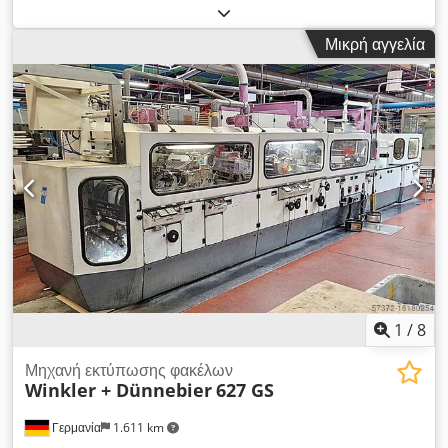
Εσωτερικό: 3/1, Μονάδες Doctor-Blade: διαθέσιμες, Εύρος
διαστάσεων φακέλων: Booklet ελάχιστο/μέγιστο:
Μικρή αγγελία
100mm/150mm–180mm/254mm, Pocket ελάχιστο/μέγιστο:
89mm/120mm–187mm/305mm. Υπάρχει τεκμηρίωση.
Δυνατή η επιτόπια επιθεώρηση. Dodoxbrxlepfx Amiswa
1
/
8
Μηχανή εκτύπωσης φακέλων
Winkler + Dünnebier
627 GS
Γερμανία
1.611 km