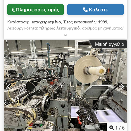
Πληροφορίες τιμής
Καλέστε
Κατάσταση:
μεταχειρισμένο
, Έτος κατασκευής:
1999
,
Λειτουργικότητα:
πλήρως λειτουργικό
, αριθμός μηχανήματος/
οχήματος:
13778
, Εξοπλισμός:
τεκμηρίωση / εγχειρίδιο
,
Μηχάνημα W&D 627 GS, αριθμός 13778 • Κατασκευής από το
Μικρή αγγελία
1999 • 2 μονάδες εξωτερικής εκτύπωσης • 1 μονάδα
εσωτερικής εκτύπωσης • Επικάλυψη με κόλλα/αυτοκόλλητη/
θερμοκολλητική • Εξωτερικό τμήμα πλευρικής αναδίπλωσης • 1
τμήμα παραθύρου • Μετατροπή των μονάδων ελέγχου κίνησης
σε Indra Drive Bosch REXROTH από την W&D • Ελάχιστο
μέγεθος προϊόντος: 83 x 120 mm • Μέγιστο μέγεθος
προϊόντος: 185 x 330 mm Djdpfozlh Nbex Amiswa • Σταθμός
αναδίπλωσης • Μέγιστη απόδοση: 500 κύκλοι
1
/
6