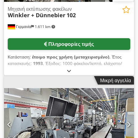
Μηχανή εκτύπωσης φακέλων
Winkler + Dünnebier
102
Γερμανία
1.611 km
Πληροφορίες τιμής
Κατάσταση:
έτοιμο προς χρήση (μεταχειρισμένο)
, Έτος
κατασκευής:
1993
, Έξοδος: 1000 φάκελοι/λεπτό, ελάχιστο/
μέγιστο μέγεθος φακέλου: 90mm x 120mm/176mm x 254mm,
εκτύλιξη ρολού: Contiweb, σύστημα ευθυγράμμισης ιστού: 1x
Μικρή αγγελία
BST, μονάδες εκτύπωσης: 5+0 ή 4+1 Doctor Blade, δοχεία
μελάνης: 4x Inkcan, αντλία μελάνης: 4x Pneumatic, μονάδα
παραθύρου: παραδοσιακά μαχαίρια διάτρησης και
αυτοκόλλητο χαρτί. Συμπεριλαμβανομένης της άνω και κάτω
ξύστρας, της μονάδας λίπανσης χρόνου, της σφράγισης λατέξ
και δεξτρίνης, της ξήρανσης με υπέρυθρες ακτίνες, του
ηλεκτρονικού μετρητή και της παρακολούθησης.
Dwsdpfetqnuxex Amija