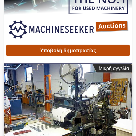
παραθύρου: 30mm-490mm, εύρος μήκους κοπής υλικού
παραθύρου: 55mm-280mm. Διατίθεται τεκμηρίωση. Είναι
δυνατή επιτόπια επίσκεψη. Dwodpfx Amsyyy Nlsioa
Υποβολή δημοπρασίας
Μικρή αγγελία