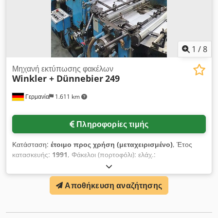
1
/
8
Μηχανή εκτύπωσης φακέλων
Winkler + Dünnebier
249
Γερμανία
1.611 km
Πληροφορίες τιμής
Κατάσταση:
έτοιμο προς χρήση (μεταχειρισμένο)
, Έτος
κατασκευής:
1991
, Φάκελοι (πορτοφόλι): ελάχ.:
127mm/150mm, μέγ.: 255mm/420mm, τσέπες: Κεντρική
ραφή: ελάχ.: 228mm/127mm, μέγ. 420mm/305mm, Πλευρική
Αποθήκευση αναζήτησης
ραφή: ελάχ.: 228mm/127mm, μέγ.: 420mm/262mm.
Ταχύτητα: 500 τσέπες/λεπτό, βάρος χαρτιού: 80g/m²-150g/m².
Dwedpfx Amotqnu Aeiea