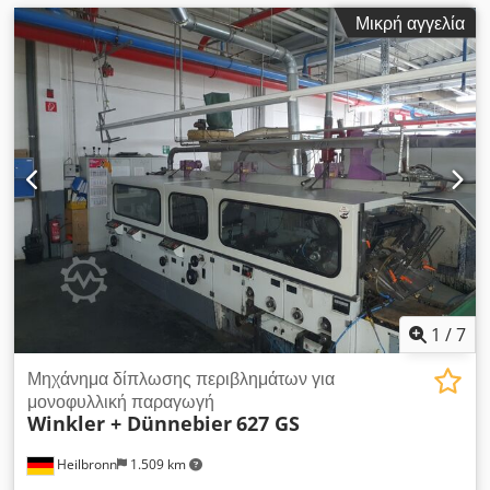
Μικρή αγγελία
1
/
7
Μηχάνημα δίπλωσης περιβλημάτων για
μονοφυλλική παραγωγή
Winkler + Dünnebier
627 GS
Heilbronn
1.509 km