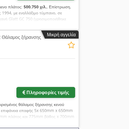
μενο πλάτος:
500.750 χιλ.
, Επίστρωση,
1994, με εναλλάξιμο τύμπανο, σε
χανή Glatt GC 750 (χρησιμοποιήθηκε
50 χιλ. Είσοδος και έξοδος αέρα για και τα
ικότητα τύμπανου 500 χιλ.: 15 - 45
Μικρή αγγελία
2 Θάλαμος ξήρανσης
χειροκίνητα. Βραχίονας ψεκασμού με
Πίνακας ελέγχου (πνευματικός/
περιλαμβάνει: Με ανεμιστήρα εισόδου
κόνηση HERDING. Ανεμιστήρας εξόδου
εξωτερικό ακροφύσιο.
Πληροφορίες τιμής
ειρισμένος θάλαμος ξήρανσης κενού
ε επιφάνεια επαφής 5x 650mm x 650mm
700mm πλάτος και 775mm βάθος x 700mm
0070, fab# 20004677, από το 2000.