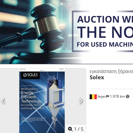
εγκατάσταση ξήραν
Solex
Ieper
1.978 km
1
/
5