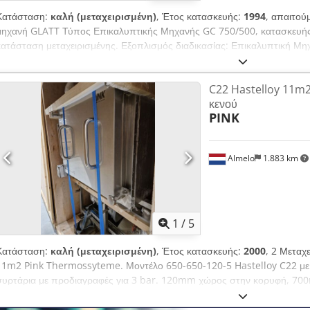
Κατάσταση:
καλή (μεταχειρισμένη)
, Έτος κατασκευής:
1994
, απαιτού
μηχανή GLATT Τύπος Επικαλυπτικής Μηχανής GC 750/500, κατασκευής 
κατάσταση μεταχειρισμένης. Εξοπλισμός διαδικασίας: Επικαλυπτική Μη
μόνο για δοκιμαστική λειτουργία) Τύμπανο με οπές, με Δ = 500 χιλ. και 7
δύο τύμπανα. Χωρητικότητα τύμπανου 750: 50 – 75 κιλά/παρτίδα. Χωρητ
C22 Hastelloy 11m
κιλά/παρτίδα. Chedpfx Afezmvqie Rsa Η εκφόρτωση πρέπει να γίνεται 
κενού
προσαρμογέα ακροφυσίου. Σύστημα ψεκασμού με 1 ακροφύσιο Schlick. 
PINK
ηλεκτρικός) με PLC Siemens S5. Μονάδα επεξεργασίας αέρα 7AIR, που 
αέρα. Φίλτρα F7 και H12. Προθέρμανση. Αφυγρανση. Θέρμανση. Αποσ
αέρα. Ακροφύσιο για καθαρισμό (WIP) στο εσωτερικό του τύμπανου και 
Almelo
1.883 km
1
/
5
Κατάσταση:
καλή (μεταχειρισμένη)
, Έτος κατασκευής:
2000
, 2 Μεταχ
11m2 Pink Thermossyteme. Μοντέλο 650-650-120-5 Hastelloy C22 μ
συρτάρια με προδιαγραφές για 3 bar. 120mm χώρος στην κορυφή, 
ύψος. Εσωτερικές διαστάσεις θαλάμου για -1/+1 bar στους 95C, WO#6
Chedpfx Aoiqx N Hof Rsa