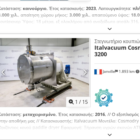
Κατάσταση:
καινούργιο
, Έτος κατασκευής:
2023
, Λειτουργικότητα:
πλή
3.000 χιλ.
, απαίτηση χώρου μήκος:
3.000 χιλ.
, απαιτούμενο ύψος:
18.0
κοντίσιονερ Ύψος: 18 μέτρα, εξ ολοκλήρου από ανοξείδωτο ατσάλι 316,
κοντίσιονινγκ κοκκωδών υλικών τροφίμων, λιπασμάτων και πλαστικών. 
Chsdpoxw D Nhefx Af Rea
Στεγνωτήριο κουπιώ
Italvacuum
Cos
3200
Janville
1.893 km
1
/
15
Κατάσταση:
μεταχειρισμένο
, Έτος κατασκευής:
2016
, // Ο εξοπλισμό
στην αποθήκη μας // Κατασκευαστής: Italvacuum Μοντέλο: Cosmodry
Οριζόντιος κενού paddle dryer Εφαρμογή: Ξήρανση υγρών σκονών ATEX
χημεία, φαρμακευτικά προϊόντα (API), ενδιάμεσα προϊόντα A) Ανάδευση