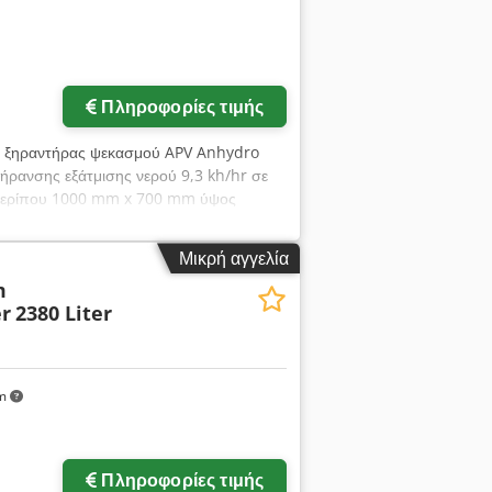
Πληροφορίες τιμής
ος ξηραντήρας ψεκασμού APV Anhydro
ξήρανσης εξάτμισης νερού 9,3 kh/hr σε
ο περίπου 1000 mm x 700 mm ύψος
ι (1) περιστροφικό ψεκαστήρα ψεκασμού
 τροχού 63 mm, εύρος στροφών 10.000 -
Μικρή αγγελία
W, κυκλώνας με δοχείο ξηρού προϊόντος,
m
γχου. Cedjuk Ehxjpfx Af Roha
r
2380 Liter
km
Πληροφορίες τιμής