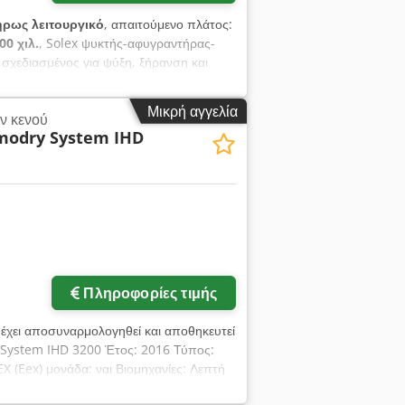
ρως λειτουργικό
, απαιτούμενο πλάτος:
00 χιλ.
, Solex ψυκτής-αφυγραντήρας-
 σχεδιασμένος για ψύξη, ξήρανση και
Ικανότητα: 18 τόνους ανά ώρα.
Μικρή αγγελία
ν κενού
modry System IHD
Πληροφορίες τιμής
ς έχει αποσυναρμολογηθεί και αποθηκευτεί
 System IHD 3200 Έτος: 2016 Τύπος:
 (Eex) μονάδα: ναι Βιομηχανίες: Λεπτή
: Ομοκεντρικός αναδευτήρας με