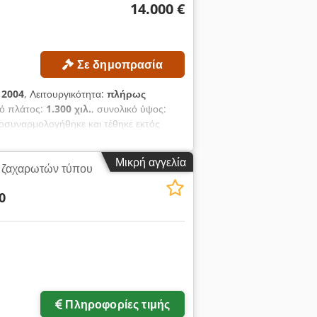
14.000 €
Σε δημοπρασία
:
2004
, Λειτουργικότητα:
πλήρως
κό πλάτος:
1.300 χιλ.
, συνολικό ύψος:
οσυναρμολογήθηκε και τέθηκε εκτός
σίες. Οι πλάκες συγκεντρώθηκαν.
υμπυκνωτή: 100 λίτρα Χωρητικότητα
Μικρή αγγελία
 ζαχαρωτών τύπου
μμάρια/24 ώρες Θερμοκρασία ψυκτικού
ούμενος χώρος για την εγκατάσταση
0
ια το πρόσθετο εξάρτημα: 1.800 × 600 ×
Πληροφορίες τιμής