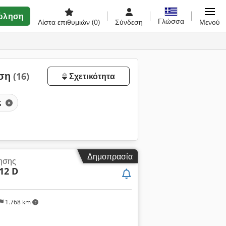
ώληση
Γλώσσα
Λίστα επιθυμιών
(0)
Σύνδεση
Μενού
ηση
(16)
Σχετικότητα
ς
Δημοπρασία
ησης
-12 D
1.768 km