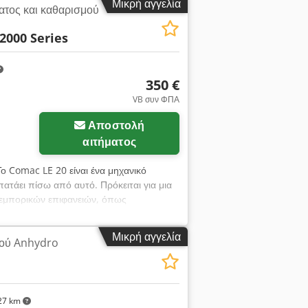
Μικρή αγγελία
ατος και καθαρισμού
 έχουν μεγάλη διάρκεια ζωής. Ωστόσο,
κάποιο βαθμό, στρώματα ακαθαρσιών και
000 Series
ατος.
350 €
VB συν ΦΠΑ
Αποστολή
αιτήματος
Το Comac LE 20 είναι ένα μηχανικό
τάει πίσω από αυτό. Πρόκειται για μια
 εμπορικών επιφανειών, όπως
0 τ.μ. Chodpfezl E Afjx Af Rea
Μικρή αγγελία
ού Anhydro
27 km