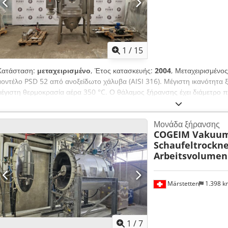
1
/
15
Κατάσταση:
μεταχειρισμένο
, Έτος κατασκευής:
2004
, Μεταχειρισμέν
μοντέλο PSD 52 από ανοξείδωτο χάλυβα (AISI 316). Μέγιστη ικανότητα 
μέγιστη θερμοκρασία αέρα 350 °C. Ο θάλαμος ξήρανσης έχει διάμετρ
ευθύγραμμης πλευράς x 1100 mm ύψος κωνικού πυθμένα. Περιλαμβάνε
CMT μοντέλο AF07 που κινείται από κινητήρα IBAG 0,7 kW, διάμετρος
Μονάδα ξήρανσης
60.000 rpm. Περιλαμβάνεται επίσης ηλεκτρικός θερμαντήρας αέρα 12 k
COGEIM Vakuu
ανεμιστήρας και κύριος πίνακας διανομής με ενσωματωμένο πίνακα ελέ
Schaufeltrockne
Arbeitsvolumen
Märstetten
1.398 
1
/
7