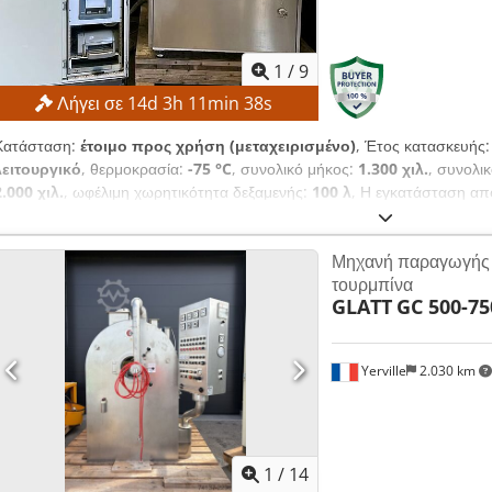
1
/
9
Λήγει σε
14
d
3
h
11
min
37
s
Κατάσταση:
έτοιμο προς χρήση (μεταχειρισμένο)
, Έτος κατασκευής
λειτουργικό
, θερμοκρασία:
-75 °C
, συνολικό μήκος:
1.300 χιλ.
, συνολι
2.000 χιλ.
, ωφέλιμη χωρητικότητα δεξαμενής:
100 λ
, Η εγκατάσταση απ
λειτουργίας από τον κατασκευαστή, σύμφωνα με τις κατάλληλες διαδικα
Chodpfxezrfa Do Af Rsa ΤΕΧΝΙΚΕΣ ΛΕΠΤΟΜΕΡΕΙΕΣ Όγκος ψυκτικού σ
Μηχανή παραγωγής
ψυκτικού συμπυκνωτή: 12 κιλά Απόδοση ψυκτικού συμπυκνωτή: 8 γρα
τουρμπίνα
συμπυκνωτή: -75 °C ΛΕΠΤΟΜΕΡΕΙΕΣ ΜΗΧΑΝΗΜΑΤΟΣ Διαστάσεις Απαιτ
GLATT
GC 500-75
λυοφιλοποίησης: 1.300 × 1.300 × 2.000 χιλιοστά Απαιτούμενος χώρος γ
2.000 χιλιοστά
Yerville
2.030 km
1
/
14