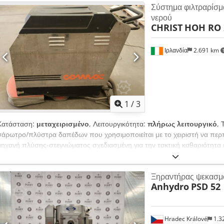
Σύστημα φιλτραρίσμ
Σε κανονικές συνθήκες λειτουργίας, οι μεμβράνες αντίστροφης όσμωσης
νερού
ακόμη και με καλή ποιότητα του αρχικού νερού, θα σχηματιστούν, σε 
CHRIST
HOH RO 2
θα παρατηρηθεί μια σταδιακή μείωση της ικανότητας παραγωγής διαλύμ
Ιρλανδία
2.691 km
1
/
3
Κατάσταση:
μεταχειρισμένο
, Λειτουργικότητα:
πλήρως λειτουργικό
, 
σάρωτρο/πλύστρα δαπέδων που χρησιμοποιείται με το χειριστή να περπα
μηχανή πλύσης-στεγνώματος σχεδιασμένη για την τακτική καθαριότητα
καταστήματα λιανικής πώλησης και γυμναστήρια, σε χώρους έως και 140
Ξηραντήρας ψεκασμ
Anhydro
PSD 52
Hradec Králové
1.3