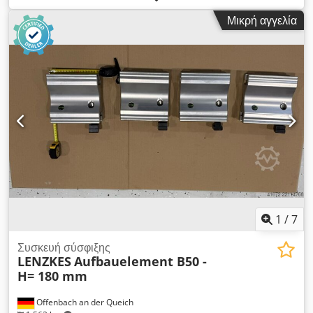
Σύστημα γραμμής μεταφοράς 100A - πλήρες πακέτο Απόθεμα
Μικρή αγγελία
περίπου 85 τρέχοντα μέτρα Dsdpfxjrwiyde Aptskr Canalis
KNT 100 ED4204 + ED4306 100A Ampere - 5 πόλοι - L1 L2 L3
N PE Τάση Ui max. 500V, συχνότητα 50 - 60 Hz Μήκος
ράβδου: 25x 3m 9x 1,5m Συμπεριλαμβάνονται σύνδεσμοι,
διάφορα ακραία τεμάχια και βραχίονες, εύκαμπτοι γωνιακοί
σύνδεσμοι και διάφορα κουτιά εξόδου Η αποσυναρμολόγηση
πραγματοποιήθηκε από εξειδικευμένο ηλεκτρολόγο. Οι ράβδοι
μεταφοράς είναι σε πολύ καλή κατάσταση Πωλείται μόνο
πλήρης Είδη αποθέματος, άμεσα διαθέσιμα ----- παλιό
σύστημα Kloeckner Moeller BD1 ακόμα διαθέσιμο !
Διαθέσιμες ράγες, γωνιακά μέρη, τροφοδότες και εξερχόμενοι
τροφοδότες για το παλιό σύστημα Kloeckner Moeller BD1 /
BD 1 !!! Παρακαλώ ρωτήστε ! Ψάχνετε επίσης για ένα σύστημα
γερανού;
1
/
7
Συσκευή σύσφιξης
LENZKES
Aufbauelement B50 -
H= 180 mm
Offenbach an der Queich