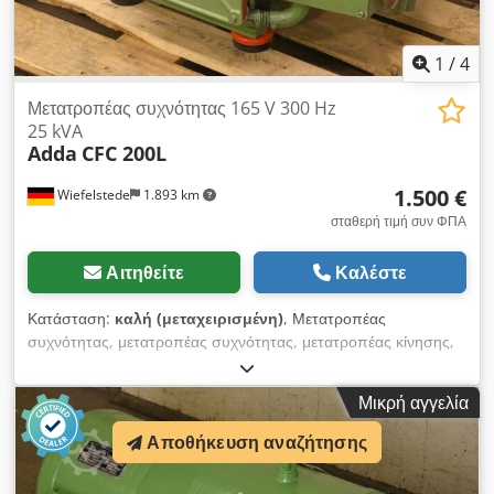
1
/
4
Μετατροπέας συχνότητας 165 V 300 Hz
25 kVA
Adda
CFC 200L
1.500 €
Wiefelstede
1.893 km
σταθερή τιμή συν ΦΠΑ
Αιτηθείτε
Καλέστε
Κατάσταση:
καλή (μεταχειρισμένη)
, Μετατροπέας
συχνότητας, μετατροπέας συχνότητας, μετατροπέας κίνησης,
ελεγκτής, μετατροπέας μεταβλητών στροφών Djdpfx Aob
Rynwjptjkr -Είσοδος: 380 V 50 Hz -Έξοδος: 165 V 300 Hz
Μικρή αγγελία
-Ισχύς: 25 KVA -Διαστάσεις: 800/400/Υ320 mm -Βάρος: 224
kg
Αποθήκευση αναζήτησης