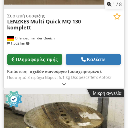
1
/
8
Συσκευή σύσφιξης
LENZKES
Multi Quick MQ 130
komplett
Offenbach an der Queich
1.562 km
Πληροφορίες τιμής
Καλέστε
Κατάσταση:
σχεδόν καινούργιο (μεταχειρισμένο)
,
Ποσότητα: 8 τεμάχια Βάρος: 5,1 kg Dsdpezczffefx Aptokr
Διαστάσεις (Μ-Π-Υ): 230 x 200 x 90 mm Multi Quick MQ 130
Set - (Αρ. είδους 130-167-2022 - Δύναμη σύσφιξης 35 kN)
Μικρή αγγελία
Αυτό το απείρως ρυθμιζόμενο στοιχείο σύσφιξης ξεχωρίζει
λόγω του τριπλού υποδηλώματος σύσφιξης και της
ενσωματωμένης πλάκας στήριξης με μεγάλη οριζόντια και
κάθετη ρυθμισιμότητα. Το πεδίο εφαρμογής είναι η ελαφριά
τεχνολογία κατεργασίας, χάρη στο αλουμινένιο υπόδημα
σύσφιξης. --> μεγάλη δύναμη σύσφιξης --> μικρή ροπή σφίξης