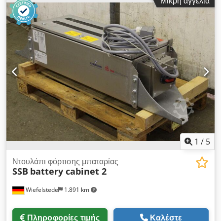
Μικρή αγγελία
Τύπος: JV (ZN) Y (ZN) 11Y 2GK200 / 230 -Μήκος: 130 m -
Τιμή: ανά ρολό - Αριθμός: 3 ρολά διαθέσιμα - Διαστάσεις ρολό:
Ø 600 x 315 mm / Ø 600 x 380 mm / Ø 500 x 420 mm -
Βάρος: 15/16 / 11,7 kg Dodpjf Tivpefx Aptokr
1
/
5
Ντουλάπι φόρτισης μπαταρίας
SSB
battery cabinet 2
Wiefelstede
1.891 km
Πληροφορίες τιμής
Καλέστε