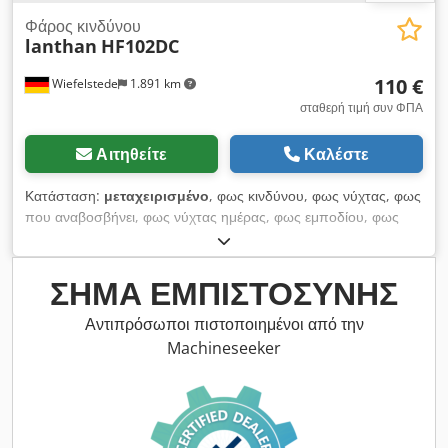
Φάρος κινδύνου
lanthan
HF102DC
110 €
Wiefelstede
1.891 km
σταθερή τιμή συν ΦΠΑ
Αιτηθείτε
Καλέστε
Κατάσταση:
μεταχειρισμένο
, φως κινδύνου, φως νύχτας, φως
που αναβοσβήνει, φως νύχτας ημέρας, φως εμποδίου, φως
σήματος Dkjdpfefm T E Dsx Aptor -κατασκευαστής: lanthan,
φως απόφραξης -τύπος: HF102DC -αναβοσβήνει -ένα κομμάτι
διαθέσιμο -διαστάσεις: Ø 64 x 93 mm -Βάρος: 0,3 kg
ΣΉΜΑ ΕΜΠΙΣΤΟΣΎΝΗΣ
Αντιπρόσωποι πιστοποιημένοι από την
Machineseeker