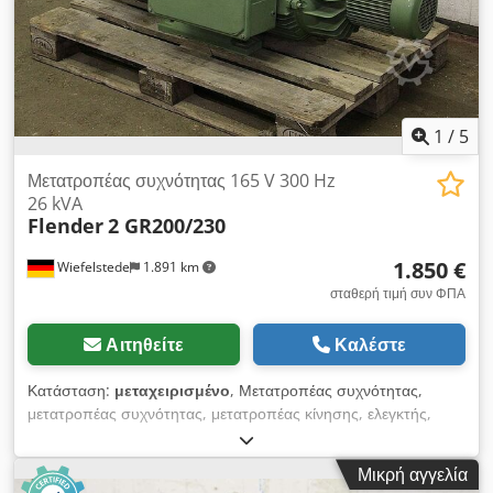
1
/
5
Μετατροπέας συχνότητας 165 V 300 Hz
26 kVA
Flender
2 GR200/230
1.850 €
Wiefelstede
1.891 km
σταθερή τιμή συν ΦΠΑ
Αιτηθείτε
Καλέστε
Κατάσταση:
μεταχειρισμένο
, Μετατροπέας συχνότητας,
μετατροπέας συχνότητας, μετατροπέας κίνησης, ελεγκτής,
μονάδα μεταβλητής ταχύτητας -Κατασκευαστής: Flender-
Τύπος: 2 GR200 / 230 -Είσοδος: 380 V 50 Hz -Έξοδος: 165 V
Μικρή αγγελία
300 Hz-Ισχύς: 26 KVA -Διαστάσεις: 1300/560 / H380 mm -