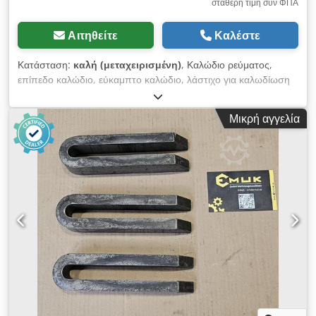
σταθερή τιμή συν ΦΠΑ
Αιτηθείτε
Καλέστε
Κατάσταση:
καλή (μεταχειρισμένη)
, Καλώδιο ρεύματος,
επίπεδο καλώδιο, εύκαμπτο καλώδιο, λάστιχο για καλωδίωση
-Καλώδιο ρεύματος: Επίπεδο καλώδιο, εύκαμπτο καλώδιο, 4
αγωγοί -Τύπος: 4G 2,5 -Μήκος: 30 μ. -Διαστάσεις μεταφοράς:
Μικρή αγγελία
Ρόλος, διάμετρος 565 x 25 χιλ. -Βάρος: 8,4 κιλά Dedpfx
Apjzmtw Tjtskr