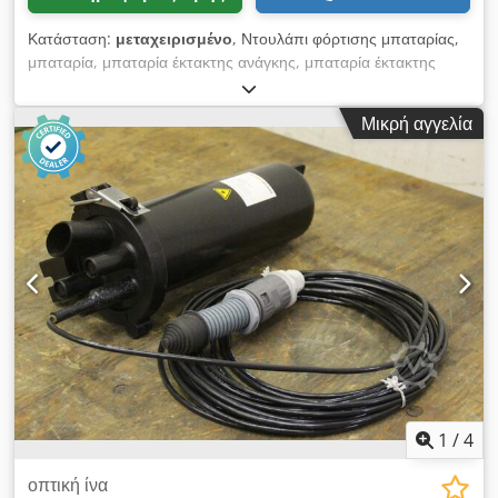
Κατάσταση:
μεταχειρισμένο
, Ντουλάπι φόρτισης μπαταρίας,
μπαταρία, μπαταρία έκτακτης ανάγκης, μπαταρία έκτακτης
ανάγκης, σύστημα τροφοδοσίας έκτακτης ανάγκης, σύστημα
τροφοδοσίας ρεύματος -Καμπίνα από: ανοξείδωτο ατσάλι με
Μικρή αγγελία
24 μπαταρίες a 12 V 7,2 Ah-Κατασκευασμένο για:
Ανεμογεννήτριες Senvion-Τύπος: συρταριέρα μπαταρίας 2;
σύστημα βήματος; 3.XM EBC Hz NCV - Σύνδεση: 230 V AC /
328 V DC / 24 V DC - Τιμή: ανά τεμάχιο - Αριθμός: 2 τεμάχια -
Διαστάσεις: 1550/550 / H320 mm - Βάρος: 151 kg / τεμάχιο
Dsdjfff Npopfx Aptjkr
1
/
4
οπτική ίνα