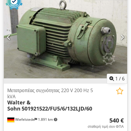
Βάρος: 390 kg Dkodsd Nlf Repfx Aptor
1
/
6
Μετατροπέας συχνότητας 220 V 200 Hz 5
kVA
Walter &
Sohn
501921522/FU5/6/132LJD/60
540 €
Wiefelstede
1.891 km
σταθερή τιμή συν ΦΠΑ