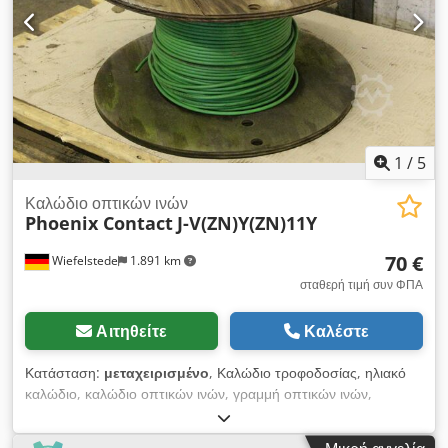
--> διπλός, απεριόριστος ρυθμιζόμενος τομέας --> μεγάλη
ρυθμισιμότητα μέσω ενσωματωμένης πλάκας στήριξης -->
μεγάλα ύψη σύσφιξης με το πολλαπλό υπόδημα σύσφιξης Τιμή
ανά τεμάχιο, έκπτωση για μεγαλύτερη ποσότητα
1
/
5
Καλώδιο οπτικών ινών
Phoenix Contact
J-V(ZN)Y(ZN)11Y
70 €
Wiefelstede
1.891 km
σταθερή τιμή συν ΦΠΑ
Αιτηθείτε
Καλέστε
Κατάσταση:
μεταχειρισμένο
, Καλώδιο τροφοδοσίας, ηλιακό
καλώδιο, καλώδιο οπτικών ινών, γραμμή οπτικών ινών,
καλώδια δεδομένων, καλώδια LAN, καλώδια οπτικών ινών
-Κατασκευαστής: Phoenix Contact, Καλώδιο οπτικών ινών-