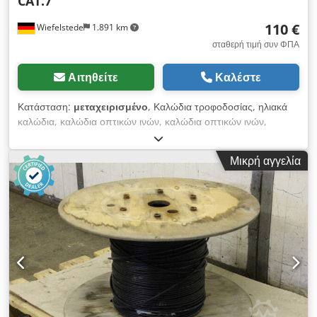
CAT.7
110 €
Wiefelstede
1.891 km
σταθερή τιμή συν ΦΠΑ
Αιτηθείτε
Καλέστε
Κατάσταση:
μεταχειρισμένο
, Καλώδια τροφοδοσίας, ηλιακά
καλώδια, καλώδια οπτικών ινών, καλώδια οπτικών ινών,
καλώδια δεδομένων, καλώδια LAN - Κατασκευαστής: Lapp
Kabel, Unitronic LAN Kabel CAT.7 4 x 2 x 23AWG-Τύπος:
Μικρή αγγελία
STP / SH PiMF 600 Art. 2170614 - Μήκος: 244 m - Τιμή:
πλήρης - Διαστάσεις ρολού: 50 550 x 350 mm - Βάρος: 22 kg
Dodpfxef Tivlj Aptjkr