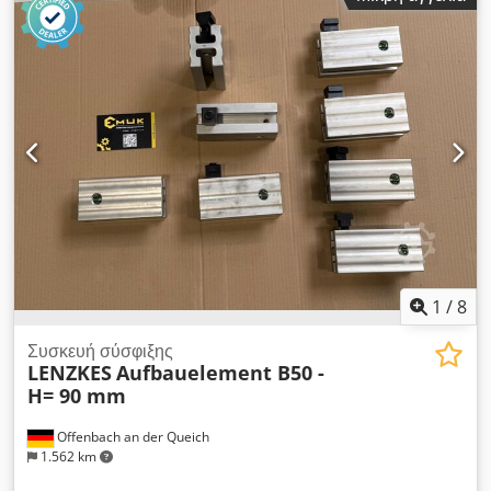
Τεχνική Περιγραφή >> Dsdpfxezd E T Uo Aptskr --> Πλάτος
σχισμής: 30 mm --> Συνολικό μήκος: 695 mm --> Για κοχλίες
σύσφιξης: M30 --> Ύψος: 60 mm --> Πλάτος: 78 mm -->
Τύπος: 6315 B --> Είδος προϊόντος: Σφήνα σύσφιξης
1
/
8
Συσκευή σύσφιξης
LENZKES
Aufbauelement B50 -
H= 90 mm
Offenbach an der Queich
1.562 km