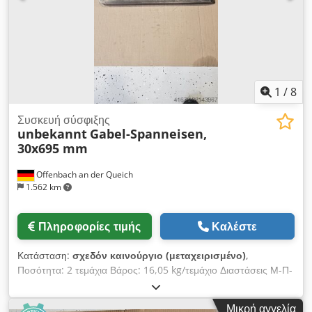
1
/
8
Συσκευή σύσφιξης
unbekannt
Gabel-Spanneisen,
30x695 mm
Offenbach an der Queich
1.562 km
Πληροφορίες τιμής
Καλέστε
Κατάσταση:
σχεδόν καινούργιο (μεταχειρισμένο)
,
Ποσότητα: 2 τεμάχια Βάρος: 16,05 kg/τεμάχιο Διαστάσεις Μ-Π-
Υ: 695 x 78 x 60 mm Σφήνες σύσφιξης λοξοτομημένες, DIN
6315 B, πλάτος σχισμής × συνολικό μήκος: 30 x 695 mm >>
Μικρή αγγελία