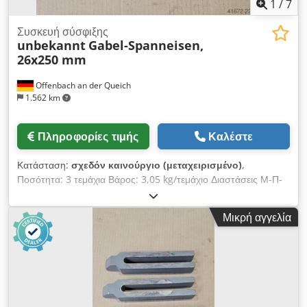
1
/
7
Συσκευή σύσφιξης
unbekannt
Gabel-Spanneisen,
26x250 mm
Offenbach an der Queich
1.562 km
Πληροφορίες τιμής
Καλέστε
Κατάσταση:
σχεδόν καινούργιο (μεταχειρισμένο)
,
Ποσότητα: 3 τεμάχια Βάρος: 3,05 kg/τεμάχιο Διαστάσεις Μ-Π-
Υ: 250 x 66 x 40 mm Σφήνα δαγκάνας με λοξοτομή, DIN 6315
B, πλάτος σχισμής × πλήρες μήκος: 26×250 mm >> Τεχνική
Μικρή αγγελία
περιγραφή >> --> Πλάτος σχισμής: 26 mm --> Πλήρες μήκος:
250 mm --> Για κοχλίες σύσφιξης: M24 Dsdpfx Apjzd E Urjtjkr
--> Ύψος: 40 mm --> Πλάτος: 66 mm --> Τύπος: 6315 B -->
Τύπος προϊόντος: Spanneisen (σφήνα σύσφιξης)