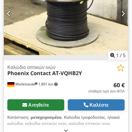
1
/
5
Καλώδιο οπτικών ινών
Phoenix Contact
AT-VQHB2Y
60 €
Wiefelstede
1.891 km
σταθερή τιμή συν ΦΠΑ
Αιτηθείτε
Καλέστε
Κατάσταση:
μεταχειρισμένο
, Καλώδια τροφοδοσίας, ηλιακά
καλώδια, καλώδια οπτικών ινών, καλώδια οπτικών ινών,
καλώδια δεδομένων, καλώδια LAN, καλώδια οπτικών ινών