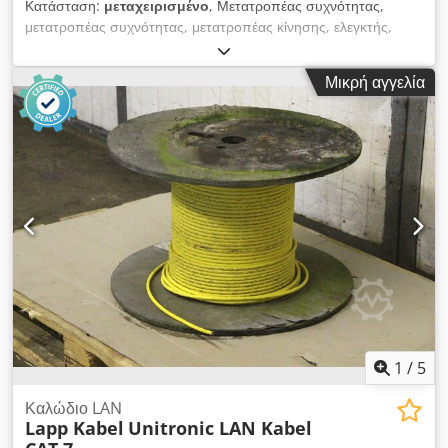
Κατάσταση:
μεταχειρισμένο
, Μετατροπέας συχνότητας,
μετατροπέας συχνότητας, μετατροπέας κίνησης, ελεγκτής,
μονάδα μεταβλητής ταχύτητας -Κατασκευαστής: Perske
-Τύπος: 35DW16/6 -Τύπος: DA16/2 -Είσοδος: 380 V 50 Hz
Μικρή αγγελία
-Έξοδος: 133 V 200 Hz Dodpfx Apedcmvrstokr -Ισχύς: 35
KVA -Διαστάσεις: 1000/520/H500 mm -Βάρος: 450 kg
1
/
5
Καλώδιο LAN
Lapp Kabel
Unitronic LAN Kabel