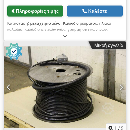
Πληροφορίες τιμής
Καλέστε
Κατάσταση:
μεταχειρισμένο
, Καλώδιο ρεύματος, ηλιακό
καλώδιο, καλώδιο οπτικών ινών, γραμμή οπτικών ινών,
καλώδια δεδομένων, καλώδια LAN, καλώδια οπτικών ινών
-Κατασκευαστής: Phoenix Contact, Καλώδιο οπτικών ινών-
Μικρή αγγελία
Τύπος: I-VH11Y 2K200 / 230 10A17 8B20 HCS Rugged
-Μήκος: 139 m -Τιμή: πλήρης -Διαστάσεις ρολού: Ø 500 x 420
mm -Βάρος: 14 kg Dedpfx Apsf Tiu Setjkr
1
/
5