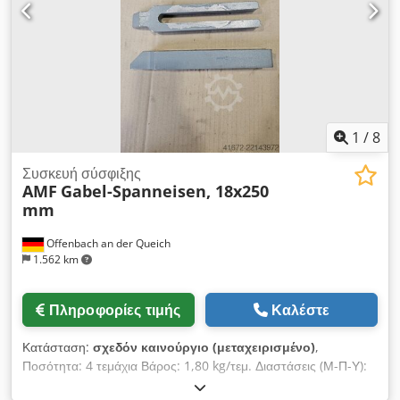
1
/
8
Συσκευή σύσφιξης
AMF
Gabel-Spanneisen, 18x250
mm
Offenbach an der Queich
1.562 km
Πληροφορίες τιμής
Καλέστε
Κατάσταση:
σχεδόν καινούργιο (μεταχειρισμένο)
,
Ποσότητα: 4 τεμάχια Βάρος: 1,80 kg/τεμ. Διαστάσεις (Μ-Π-Υ):
250 x 50 x 30 mm Σιαγόνα σύσφιξης με προεξοχή, DIN 6315