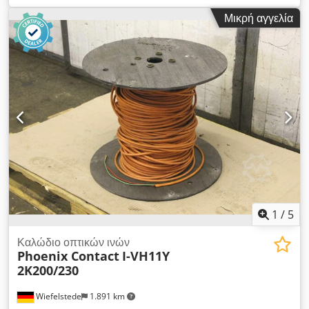
-Κατασκευαστής: Phoenix Contact, καλώδιο οπτικών ινών-
Μικρή αγγελία
Τύπος: AT-VQHB2Y-Περιοχή εφαρμογής: εξωτερική χρήση
-Μήκος: 72 m - Τιμή: πλήρης - Διαστάσεις ρολού: Ø 500 x 370
mm - Βάρος: 14 kg Dsdpfjf Tp H Nsx Aptskr
1
/
5
Καλώδιο οπτικών ινών
Phoenix Contact
I-VH11Y
2K200/230
Wiefelstede
1.891 km