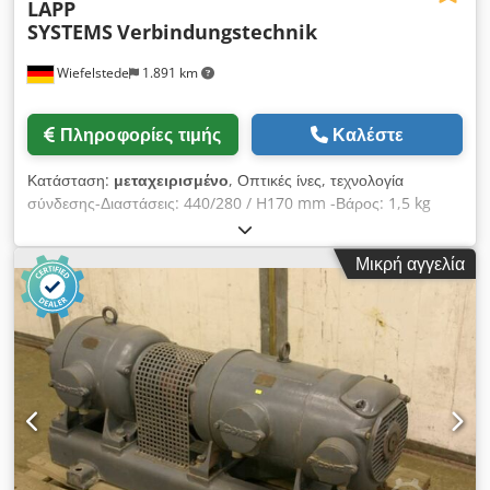
LAPP
SYSTEMS
Verbindungstechnik
Wiefelstede
1.891 km
Πληροφορίες τιμής
Καλέστε
Κατάσταση:
μεταχειρισμένο
, Οπτικές ίνες, τεχνολογία
σύνδεσης-Διαστάσεις: 440/280 / H170 mm -Βάρος: 1,5 kg
Dedpfx Apefunxretjkr
Μικρή αγγελία