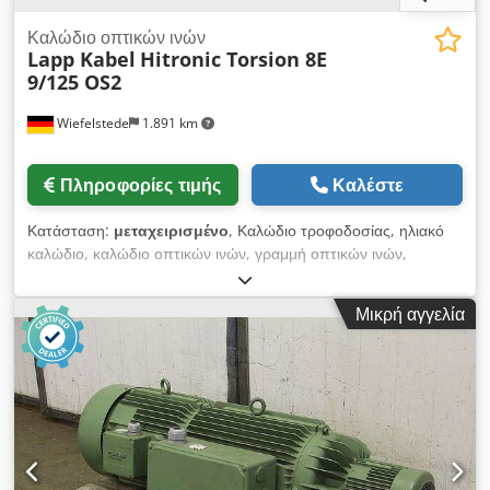
Καλώδιο οπτικών ινών
Lapp Kabel
Hitronic Torsion 8E
9/125 OS2
Wiefelstede
1.891 km
Πληροφορίες τιμής
Καλέστε
Κατάσταση:
μεταχειρισμένο
, Καλώδιο τροφοδοσίας, ηλιακό
καλώδιο, καλώδιο οπτικών ινών, γραμμή οπτικών ινών,
καλώδια δεδομένων, καλώδια LAN, καλώδια οπτικών ινών
-Κατασκευαστής: Lapp Kabel, καλώδιο οπτικών ινών-Τύπος:
Μικρή αγγελία
Hitronic Torsion 8E 9/125 OS2 -Εφαρμογή: εσωτερική και
εξωτερική - Μήκος: 115 m - Τιμή: πλήρης - Διαστάσεις ρολού:
Ø 500/325 mm - Βάρος: 21 kg Dkodpfx Aof Tivheptjr