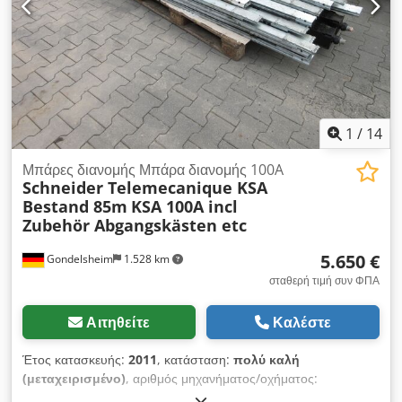
1
/
14
Μπάρες διανομής Μπάρα διανομής 100A
Schneider Telemecanique KSA
Bestand 85m
KSA 100A incl
Zubehör Abgangskästen etc
5.650 €
Gondelsheim
1.528 km
σταθερή τιμή συν ΦΠΑ
Αιτηθείτε
Καλέστε
Έτος κατασκευής:
2011
, κατάσταση:
πολύ καλή
(μεταχειρισμένο)
, αριθμός μηχανήματος/οχήματος:
MBUT100A
, Telemecanique / Schneider Canalis KNT -