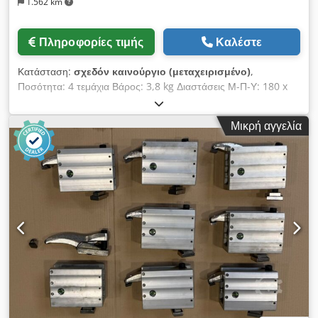
1.562 km
Πληροφορίες τιμής
Καλέστε
Κατάσταση:
σχεδόν καινούργιο (μεταχειρισμένο)
,
Ποσότητα: 4 τεμάχια Βάρος: 3,8 kg Διαστάσεις Μ-Π-Υ: 180 x
70 x 180 mm Δομικό στοιχείο B50 – (Αρ. είδους , δύναμη
συγκράτησης 50 kN) Αυτό το δομικό στοιχείο από υψηλής
Μικρή αγγελία
αντοχής αλουμίνιο αποτελεί ιδανικό συμπλήρωμα για τα
στοιχεία σύσφιξης της σειράς MQ και, υπό προϋποθέσεις, της
σειράς S, ειδικά για μεταβαλλόμενα ύψη σύσφιξης. Πεδίο
εφαρμογής: διαμορφωτική τεχνική και τεχνολογία κατεργασίας
με αφαίρεση υλικού --> Ύψος = 180 mm --> Μήκος = 180 mm
Dkjdpfx Apjzc Rrueter Τιμή ανά τεμάχιο, έκπτωση για
μεγαλύτερες ποσότητες