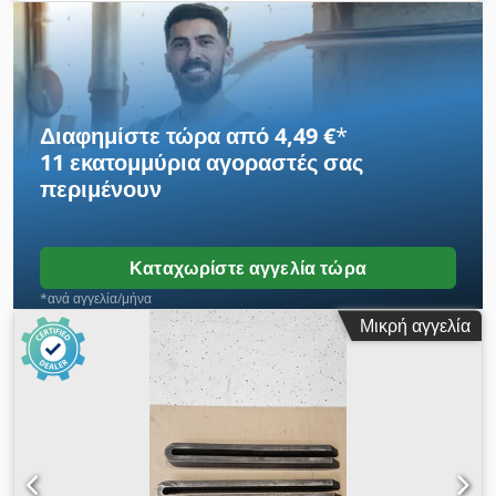
GN, πλάτος σχισμής × συνολικό μήκος: 18×250 mm >>
Τεχνική Περιγραφή >> --> Πλάτος σχισμής: 18 mm -->
Συνολικό μήκος: 250 mm --> Για βίδες σύσφιξης: 5/8; M16;
M18 --> Ύψος: 30 mm Dksdpfx Apjzd E Ufetsr --> Πλάτος:
50 mm --> Τύπος: 6315GN --> Πρότυπο: DIN 6315 GN -->
Είδος προϊόντος: σιαγόνα σύσφιξης
Διαφημίστε τώρα από 4,49 €
*
11 εκατομμύρια αγοραστές
σας
περιμένουν
Καταχωρίστε αγγελία τώρα
*ανά αγγελία/μήνα
Μικρή αγγελία