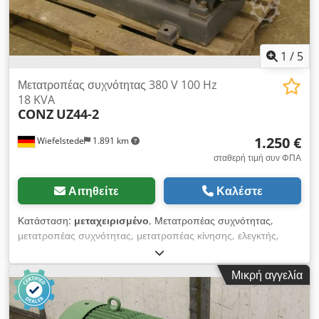
1
/
5
Μετατροπέας συχνότητας 380 V 100 Hz
18 KVA
CONZ
UZ44-2
1.250 €
Wiefelstede
1.891 km
σταθερή τιμή συν ΦΠΑ
Αιτηθείτε
Καλέστε
Κατάσταση:
μεταχειρισμένο
, Μετατροπέας συχνότητας,
μετατροπέας συχνότητας, μετατροπέας κίνησης, ελεγκτής,
μονάδα μεταβλητής ταχύτητας - Είσοδος: 380 V 50 Hz -
Έξοδος: 380 V 100 Hz - Ισχύς: 18 KVA - Διαστάσεις: 1160/480
Μικρή αγγελία
/ H540 mm - Βάρος: 290 kg Djdpfxecblxmo Aptskr