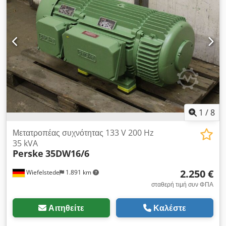
1
/
8
Μετατροπέας συχνότητας 133 V 200 Hz
35 kVA
Perske
35DW16/6
2.250 €
Wiefelstede
1.891 km
σταθερή τιμή συν ΦΠΑ
Αιτηθείτε
Καλέστε