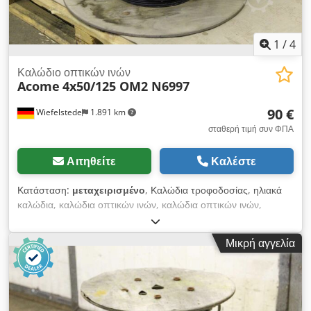
1
/
4
Καλώδιο οπτικών ινών
Acome
4x50/125 OM2 N6997
90 €
Wiefelstede
1.891 km
σταθερή τιμή συν ΦΠΑ
Αιτηθείτε
Καλέστε
Κατάσταση:
μεταχειρισμένο
, Καλώδια τροφοδοσίας, ηλιακά
καλώδια, καλώδια οπτικών ινών, καλώδια οπτικών ινών,
καλώδια δεδομένων, καλώδια LAN, καλώδια οπτικών ινών
-Κατασκευαστής: ACOME Contact, καλώδιο γενικής χρήσης
Μικρή αγγελία
οπτικών ινών-Τύπος: 4x50 / 125 OM2 N6997-Περιοχή
εφαρμογής: εσωτερικός και εξωτερικός -Μήκος : 153 m - Τιμή:
πλήρης - Διαστάσεις ρολού: Ø 710 x 410 mm - Βάρος: 16 kg
Dkjdpjf Tp H Eofx Aptsr