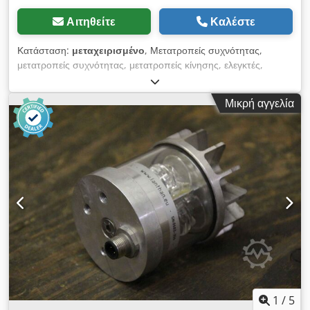
Αιτηθείτε
Καλέστε
Κατάσταση:
μεταχειρισμένο
, Μετατροπείς συχνότητας,
μετατροπείς συχνότητας, μετατροπείς κίνησης, ελεγκτές,
μονάδες μεταβλητής ταχύτητας-Κατασκευαστής: Walter &
Sohn, μετατροπέας συχνότητας από το μηχάνημα BRANDT
Μικρή αγγελία
KM 35 edge-Type: 501921522 / FU5 / 6 / 132LJD / 60
-Είσοδος: 380 V 50 Hz -Έξοδος: 220 V 200 Hz - Ισχύς: 5 KVA -
Κατηγορία προστασίας: IP54 - Διαστάσεις: 510/325 / H260
mm - Βάρος: 63 kg Dksdpsgy T Nuefx Aptsr
1
/
5