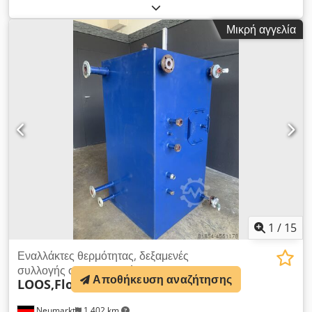
Gütersloh FZPII/D, Αρ. είδους 4020 5780, Αρ. κατασκευής
01056 Ισχύς: Πίεση: 9,0 bar Ποσ.: 10 l/min 1-N PE 0,55 kW
Μικρή αγγελία
230 V/50 Hz 3,50 A 1320 στροφές/λεπτό IP 55 Δοχείο
διαστολής: Κατασκευαστής Reflex Winkelmann GmbH & Co.
KG, DE-59227 Ahlen Reflex Αρ. /Serial-no: 06G05194002
prEN 13831 2000 επιτ. θερμοκρασία λειτουργίας: -10/120°C,
Μέγ. συνεχής θερμοκρασία μεμβράνης -10/70°C, 1,5 bar
προρρύθμιση εργοστάσιο/στο έργο, 3,0 bar επιτρεπτή πίεση
λειτουργίας 18 l ονομαστικός όγκος Dsdohq Ricopfx Abzjck
1
/
15
Εναλλάκτες θερμότητας, δεξαμενές
συλλογής συμπυκνωμάτων
Αποθήκευση αναζήτησης
LOOS,Flowserve Cestra,Cestra
Neumarkt
1.402 km