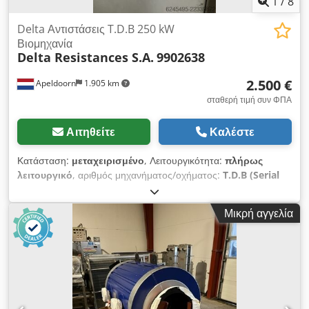
1
/
8
επιθεώρησης κατόπιν συνεννόησης.
Delta Αντιστάσεις T.D.B 250 kW
Βιομηχανία
Delta Resistances S.A.
9902638
2.500 €
Apeldoorn
1.905 km
σταθερή τιμή συν ΦΠΑ
Αιτηθείτε
Καλέστε
Κατάσταση:
μεταχειρισμένο
, Λειτουργικότητα:
πλήρως
λειτουργικό
, αριθμός μηχανήματος/οχήματος:
T.D.B (Serial
No. F9902638)
, Προς πώληση: Βιομηχανικοί αντιστάτες
υψηλής αντοχής, κατασκευασμένοι από την εταιρεία Delta
Μικρή αγγελία
Résistances S.A. Dcsdpfx Abezl Elaozjk Τεχνικά
χαρακτηριστικά ανά μονάδα: - Ονομαστική ισχύς: 250 kW στα
400 V - Ρεύμα: 360 A - Αντίσταση: 0,64 Ohms Ιδανικό για
απαιτητικές εφαρμογές, συμπεριλαμβανομένων των δοκιμών
φόρτισης γεννητριών (συστοιχίες φορτίου), των κύκλων
πέδησης κινητήρων και των συστημάτων ηλεκτρικής
εκφόρτισης. Οι μονάδες φέρουν την πιστοποίηση CE.