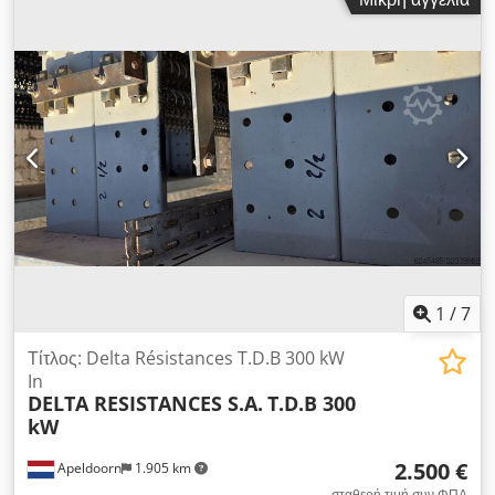
Boge VLED 30R-11A Dcsdpfx Abjvcxzaozjk -Τύπος:
0720.067.000 -Πίεση: max. 15 bar -Διαστάσεις: 650/360/H550
mm -Βάρος: 40 kg
1
/
7
Τίτλος: Delta Résistances T.D.B 300 kW
In
DELTA RESISTANCES S.A.
T.D.B 300
kW
2.500 €
Apeldoorn
1.905 km
σταθερή τιμή συν ΦΠΑ