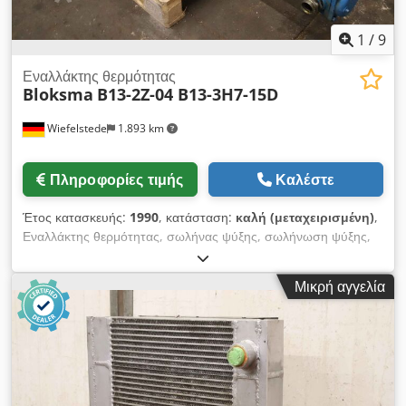
1
/
9
Εναλλάκτης θερμότητας
Bloksma
B13-2Z-04 B13-3H7-15D
Wiefelstede
1.893 km
Πληροφορίες τιμής
Καλέστε
Έτος κατασκευής:
1990
, κατάσταση:
καλή (μεταχειρισμένη)
,
Εναλλάκτης θερμότητας, σωλήνας ψύξης, σωλήνωση ψύξης,
σπείρα ψύξης, εναλλάκτης θερμότητας με σωληνωτό δέσμη -
Κατασκευαστής: Bloksma, εναλλάκτης θερμότητας με
Μικρή αγγελία
σωληνωτό δέσμη - Τύπος: B13-2Z-04 B13-3H7-15D - Πίεση
λειτουργίας: 6,5 / 3,5 bar Djdjwu Tk Sopfx Abzock -
Διαστάσεις: 2235/340/Υ155 mm - Βάρος: 61 kg