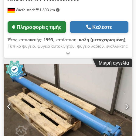
Wiefelstede
1.893 km
Πληροφορίες τιμής
Καλέστε
Έτος κατασκευής:
1993
, κατάσταση:
καλή (μεταχειρισμένη)
,
Τυπικό ψυγείο, ψυγείο αυτοκινήτου, ψυγείο λαδιού, εναλλάκτης
θερμότητας, ψυγείο συμπιεστή, ψυγείο λαδιού υδραυλικό
-Κατασκευαστής: AKG, ελαφρύ μεταλλικό ψυγείο λαδιού/αέρα
Μικρή αγγελία
με φίλτρο -Τύπος: 5.1074.4 1109.069.0000 -Πίεση: μέγιστη 15
bar -Διαστάσεις: 1090/420/H715 mm -Βάρος: 61 kg Dedjv E D
U Repfx Abzjck