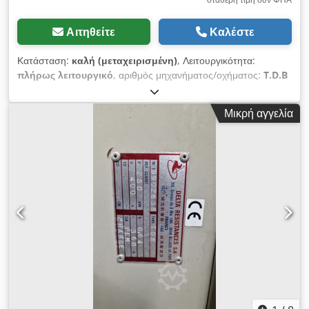
Αιτηθείτε
Καλέστε
Κατάσταση:
καλή (μεταχειρισμένη)
, Λειτουργικότητα:
πλήρως λειτουργικό
, αριθμός μηχανήματος/οχήματος:
T.D.B
(Serienummer: F9902637)
, Πωλείται: Βιομηχανικοί αντιστάτες
μεγάλης αντοχής, κατασκευασμένοι από την Delta
Μικρή αγγελία
Résistances S.A. Τεχνικά χαρακτηριστικά ανά μονάδα (από την
επίσημη επιγραφή): - Ονομαστική ισχύς: 300 kW στα 400 V -
Ρεύμα: 433 A - Αντίσταση: 0,533 Ohms - Συντελεστής
λειτουργίας: Συνεχής (PERM) Ιδανικά κατάλληλοι για
απαιτητικές βιομηχανικές εφαρμογές, όπως δοκιμές φορτίου
γεννητριών (φορτοδοκιμαστικά συστήματα), συστήματα
εφεδρικής παροχής ρεύματος, κύκλους πέδησης κινητήρων και
συστήματα ηλεκτρικής εκφόρτισης. Οι μονάδες φέρουν τη
σήμανση πιστοποίησης CE. Λογιστική υποστήριξη: Και οι δύο
μονάδες είναι ασφαλώς συσκευασμένες και αποθηκεύονται μαζί
σε μία παλέτα για εύκολη μεταφορά. Οι διαστάσεις ανά μονάδα
είναι 240 cm (πλάτος) x 35 cm (βάθος) x 110 cm (ύψος).
Dcodpfjzl Eprjx Abzok Μπορεί να οργανωθεί αποστολή σε
όλο τον κόσμο, κατόπιν αιτήματος. Διατίθεται η δυνατότητα