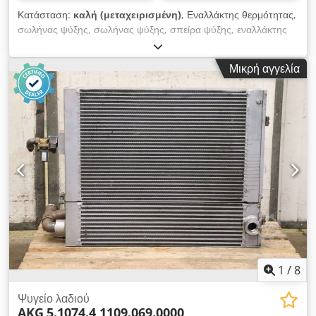
Κατάσταση:
καλή (μεταχειρισμένη)
, Εναλλάκτης θερμότητας,
σωλήνας ψύξης, σωλήνας ψύξης, σπείρα ψύξης, εναλλάκτης
θερμότητας με δέσμη σωλήνων, ψυγείο λαδιού Dcjdpfsyzn
Dtjx Abzjk -Εναλλάκτης θερμότητας: ψυγείο λαδιού,
Μικρή αγγελία
εναλλάκτης θερμότητας με δέσμη σωλήνων -Συνδέσεις/
διαστάσεις: δείτε φωτογραφίες -Διαστάσεις: 1005/1600/Υ110
mm -Βάρος: 13,5 kg
1
/
8
Ψυγείο λαδιού
AKG
5.1074.4 1109.069.0000