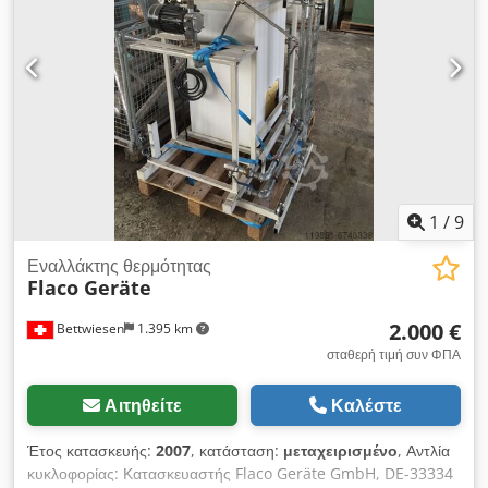
1
/
9
Εναλλάκτης θερμότητας
Flaco Geräte
2.000 €
Bettwiesen
1.395 km
σταθερή τιμή συν ΦΠΑ
Αιτηθείτε
Καλέστε
Έτος κατασκευής:
2007
, κατάσταση:
μεταχειρισμένο
, Αντλία
κυκλοφορίας: Κατασκευαστής Flaco Geräte GmbH, DE-33334