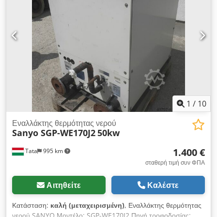
Χωρητικότητα: Πρωτεύον: 7,41 λίτρα Δευτερεύον: 6,86 λίτρα
Μέγ. πίεση: 10 bar Δοκιμαστική πίεση: 15,53 bar Μέγ.
θερμοκρασία: 110 °C Συνδέσεις σωλήνων από ανοξείδωτο
χάλυβα.
1
/
10
Εναλλάκτης θερμότητας νερού
Sanyo SGP-WE170J2
50kw
1.400 €
Tata
995 km
σταθερή τιμή συν ΦΠΑ
Αιτηθείτε
Καλέστε
Κατάσταση:
καλή (μεταχειρισμένη)
, Εναλλάκτης θερμότητας
νερού SANYO Μοντέλο: SGP-WE170J2 Πηγή τροφοδοσίας: