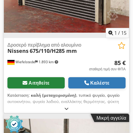
1
/
15
Δροσερό περίβλημα από αλουμίνιο
Nissens
675/110/H285 mm
85 €
Wiefelstede
1.893 km
σταθερή τιμή συν ΦΠΑ
Αιτηθείτε
Καλέστε
Κατάσταση:
καλή (μεταχειρισμένη)
, τυπικό ψυγείο, ψυγείο
αυτοκινήτου, ψυγείο λαδιού, εναλλάκτης θερμότητας, ψύκτη
υδραυλικού λαδιού, ψυγείο κινητήρα, ψυγείο νερού, τυπικό
ψυγείο -Κατασκευαστής: Nissens, κρύο περίβλημα αλουμινίου
Μικρή αγγελία
-Τύπος: δυστυχώς χωρίς ονομασία τύπου Dodpfxjmhmxuj
Abzock -Αριθμός: 2x διαθέσιμα ψυγεία -Τιμή: ανά τεμάχιο
-Διαστάσεις: 675/110/H285 mm / 700/110/H290 mm -Βάρος: