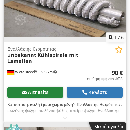
1
/
6
Εναλλάκτης θερμότητας
unbekannt
Kühlspirale mit
Lamellen
90 €
Wiefelstede
1.893 km
σταθερή τιμή συν ΦΠΑ
Αιτηθείτε
Καλέστε
Κατάσταση:
καλή (μεταχειρισμένη)
, Εναλλάκτης θερμότητας,
σωλήνας ψύξης, σωλήνας ψύξης, σπείρα ψύξης -Εναλλάκτης
θερμότητας: σπείρα ψύξης με πτερύγια -Διαστάσεις: δείτε
φωτογραφίες Dcodpjikgd Hjfx Abzek -Υλικό: αλουμίνιο
Μικρή αγγελία
-Διαστάσεις μεταφοράς: Ø65 x 365 mm -Βάρος: 0,5 kg