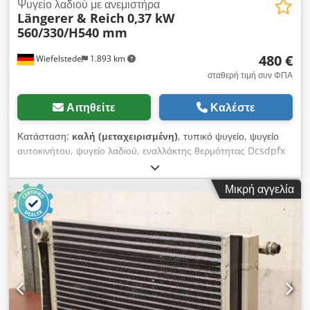
Ψυγείο λαδιού με ανεμιστήρα
Längerer & Reich
0,37 kW
560/330/H540 mm
480 €
Wiefelstede
1.893 km
σταθερή τιμή συν ΦΠΑ
Αιτηθείτε
Καλέστε
Κατάσταση:
καλή (μεταχειρισμένη)
, τυπικό ψυγείο, ψυγείο
αυτοκινήτου, ψυγείο λαδιού, εναλλάκτης θερμότητας Dcsdpfx
Absi En Dqezjk -Κατασκευαστής: Längerer & Reich, ελαφρύ
μεταλλικό ψυγείο λαδιού -Τύπος: δυστυχώς χωρίς ονομασία
Μικρή αγγελία
τύπου -Μοτέρ: Siemens 0,37 kW -Πίεση: μέγιστη 16 bar
-Θερμοκρασία: μέγιστη 120 °C -Διαστάσεις: 560/330/H540 mm
-Βάρος: 28 kg