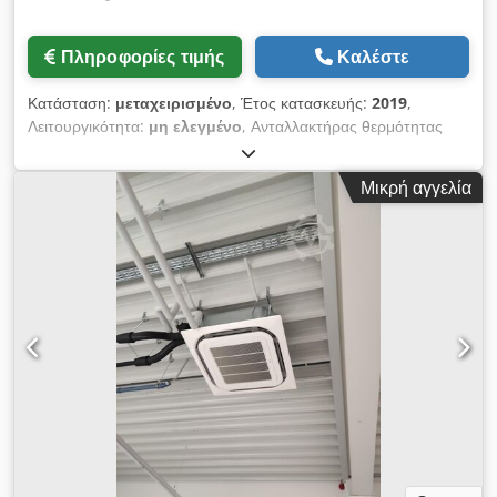
Πληροφορίες τιμής
Καλέστε
Κατάσταση:
μεταχειρισμένο
, Έτος κατασκευής:
2019
,
Λειτουργικότητα:
μη ελεγμένο
, Ανταλλακτήρας θερμότητας
πλακών API Heat Transfer SIGMA M37 SBV, σε καλή
βιομηχανική κατάσταση. Τεχνικά χαρακτηριστικά:
Μικρή αγγελία
Κατασκευαστής: API Schmidt-Bretten GmbH & Co. KG
Μάρκα: API Heat Transfer Μοντέλο: SIGMA M37 SBV Έτος
κατασκευής: 2019 Μέγιστη πίεση λειτουργίας: 10 bar
Θερμοκρασία λειτουργίας: 0–120°C Ανθεκτικός ανταλλακτήρας
θερμότητας πλακών από ανοξείδωτο ατσάλι Κατάλληλος για
βιομηχανικές εφαρμογές Πλήρες πλαίσιο με σετ πλακών και
βίδες σύσφιξης Η μονάδα προσφέρεται ως αφαιρεθείσα από
την ενεργό χρήση. Πωλείται στην υπάρχουσα κατάσταση, στην
τοποθεσία που βρίσκεται, χωρίς καμία εγγύηση. Dcedpfx
Aszrnfcobzek Όροι παράδοσης: EXW Ρότερνταμ, Ολλανδία, με
φόρτωση στο δικό σας φορτηγό. Δυνατότητα επιθεώρησης
κατόπιν συνεννόησης.