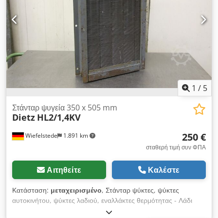
1
/
5
Στάνταρ ψυγεία 350 x 505 mm
Dietz
HL2/1,4KV
250 €
Wiefelstede
1.891 km
σταθερή τιμή συν ΦΠΑ
Αιτηθείτε
Καλέστε
Κατάσταση:
μεταχειρισμένο
, Στάνταρ ψύκτες, ψύκτες
αυτοκινήτου, ψύκτες λαδιού, εναλλάκτες θερμότητας - Λάδι
ψύξης - Μέγ. Πίεση λειτουργίας: bar - Εύρος θερμοκρασίας: