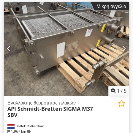
Μικρή αγγελία
1
/
5
Εναλλάκτης θερμότητας πλακών
API Schmidt-Bretten
SIGMA M37
SBV
Botlek Rotterdam
1.967 km