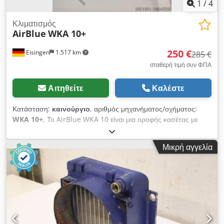
1
/
4
Κλιματισμός
AirBlue
WKA 10+
250 €
Eisingen
1.517 km
285 €
σταθερή τιμή συν ΦΠΑ
Αιτηθείτε
Καλέστε
Κατάσταση:
καινούργιο
, αριθμός μηχανήματος/οχήματος:
WKA 10+
, Το AirBlue WKA 10 είναι μια οροφής κασέτας με
υδρόψυκτο σύστημα από την Swegon, σχεδιασμένη για
λειτουργία ψύξης και θέρμανσης. Τα κύρια χαρακτηριστικά του
Μικρή αγγελία
περιλαμβάνουν: μικρό βάθος εγκατάστασης, σύστημα 2 ή 4
αγωγών, ανεμιστήρες AC ή, προαιρετικά, EC, καθώς και
διάφορες δυνατότητες ελέγχου. Djdsxau U Tjpfx Abzsck
Κλιματιστικό από πλαστικό, κατάλληλο για καθαρούς χώρους
και ιατρικές εφαρμογές. 3 ολοκαίνουργια μηχανήματα.
Χρησιμοποιήθηκαν ως εφεδρικά μηχανήματα στην αποθήκη
της υπηρεσίας συντήρησης. Διατίθενται προς πώληση λόγω