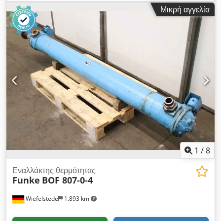
έως 120 ° C - χωρίς ανεμιστήρα - Διαστάσεις: 420/120 / H650
Μικρή αγγελία
mm - Βάρος: 32 kg Dcedpfx Abocx T E Iszok
1
/
8
Εναλλάκτης θερμότητας
Funke
BOF 807-0-4
Wiefelstede
1.893 km