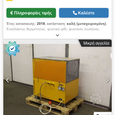
Πληροφορίες τιμής
Καλέστε
Έτος κατασκευής:
2018
, κατάσταση:
καλή (μεταχειρισμένη)
,
Εναλλάκτης θερμότητας, ψυκτικό φίδι, ψυκτικός σωλήνας,
ψυκτική σπείρα, εναλλάκτης θερμότητας με δέσμη σωλήνων,
ψύκτης λαδιού - Κατασκευαστής: Jiangsu, εναλλάκτης τύπου
Μικρή αγγελία
SL-421 - Αντλία: Aulank CPS-20 1,5 kW Dodpfx Abexl R
Rnjzock - Παροχή: 180 l/min - Δοχείο: ανοξείδωτο ατσάλι, με
ένδειξη στάθμης - Διαστάσεις μεταφοράς: 1180/780/Υ760 mm
- Βάρος: 80 kg