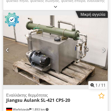
ψυκτικό πηνίο, ψυκτικός σωλήνας, ψυκτική σπείρα, εναλλάκτης
θερμότητας με σωλήνες, εναλλάκτης θερμότητας θαλασσινού
νερού Dodowu S Rqspfx Abzjck - Κατασκευαστής: Funke,
Μικρή αγγελία
εναλλάκτης θερμότητας με δεσμίδα σωλήνων - Τύπος: BOF
806-0-4 - Χωρητικότητα: Χώρος μανδύα 50,7 l / Χώρος
σωλήνων 22,0 l - Μέγιστη πίεση λειτουργίας: 16 / 10 bar -
Διαστάσεις: 2120/285/Υ305 mm - Βάρος: 146 kg
1
/
11
Εναλλάκτης θερμότητας
Jiangsu Aulank
SL-421 CPS-20
Wiefelstede
1.893 km