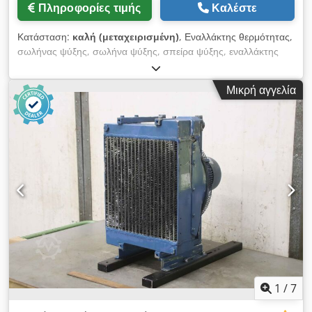
Πληροφορίες τιμής
Καλέστε
Κατάσταση:
καλή (μεταχειρισμένη)
, Εναλλάκτης θερμότητας,
σωλήνας ψύξης, σωλήνα ψύξης, σπείρα ψύξης, εναλλάκτης
θερμότητας με δέσμη σωλήνων, εναλλάκτης θερμότητας
θαλασσινού νερού Dcodowu S Tfepfx Abzek -
Μικρή αγγελία
Κατασκευαστής: Funke, εναλλάκτης θερμότητας με δέσμη
σωλήνων - Τύπος: BOF 807-0-4 - Περιεχόμενο: κάλυμμα από
μπρούντζο 35,6 l / σωλήνες από χαλκό 15,3 l - Μέγιστη
επιτρεπόμενη πίεση λειτουργίας: 16 / 10 bar - Διαστάσεις:
2480/360/Υ350 mm - Βάρος: 236 kg
1
/
7