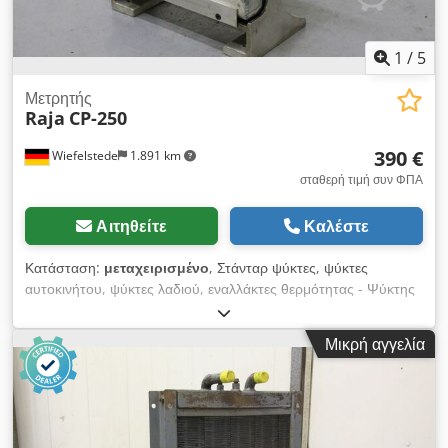
1
/
5
Μετρητής
Raja
CP-250
390 €
Wiefelstede
1.891 km
σταθερή τιμή συν ΦΠΑ
Αιτηθείτε
Καλέστε
Κατάσταση:
μεταχειρισμένο
, Στάνταρ ψύκτες, ψύκτες
αυτοκινήτου, ψύκτες λαδιού, εναλλάκτες θερμότητας - Ψύκτης
λαδιού - Περιοχή ψύξης: 300 x 300 mm - με: ανεμιστήρα -
Διαστάσεις: 300/160 / H360 mm - Βάρος: 9 kg Dcjdpfx
Μικρή αγγελία
Abedkx Syjzjk