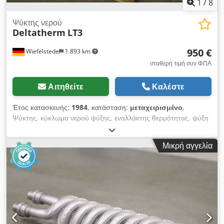
1
/
8
Ψύκτης νερού
Deltatherm
LT3
950 €
Wiefelstede
1.893 km
σταθερή τιμή συν ΦΠΑ
Αιτηθείτε
Καλέστε
Έτος κατασκευής:
1984
, κατάσταση:
μεταχειρισμένο
,
Ψύκτης, κύκλωμα νερού ψύξης, εναλλάκτης θερμότητας, ψύξη
για εξοπλισμό συγκόλλησης σημείου, μηχανή συγκόλλησης
σημείου, σύστημα συγκόλλησης σημείου, πιστόλι σημείου
Μικρή αγγελία
συγκόλλησης - κινητή έκδοση: -Σύνδεση: 1/2 "ίντσα - Έξοδος
μονάδας ψύξης: 0,33 kW - Ροή όγκου νερού: 500 l / h -
Διαστάσεις: 895/600 / H1020 mm - Βάρος: 156 kg Dododz Aq
Uepfx Abzeck