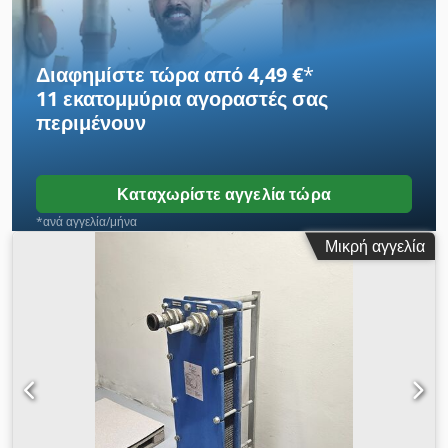
Διαφημίστε τώρα από 4,49 €
*
11 εκατομμύρια αγοραστές
σας
περιμένουν
Καταχωρίστε αγγελία τώρα
*ανά αγγελία/μήνα
Μικρή αγγελία