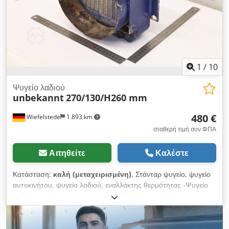
έλλειψης χώρου: μόνο 250 € το καθένα. Δείτε παρακάτω, κάτω
από το έγγραφο, για περισσότερες πληροφορίες!
1
/
10
Ψυγείο λαδιού
unbekannt
270/130/H260 mm
480 €
Wiefelstede
1.893 km
σταθερή τιμή συν ΦΠΑ
Αιτηθείτε
Καλέστε
Κατάσταση:
καλή (μεταχειρισμένη)
, Στάνταρ ψυγείο, ψυγείο
αυτοκινήτου, ψυγείο λαδιού, εναλλάκτης θερμότητας -Ψυγείο
λαδιού: εναλλάκτης θερμότητας, χωρίς ανεμιστήρα -Τύπος:
δυστυχώς, δεν υπάρχει αναγραφή τύπου -Πίεση: μέγ. 20 bar
Dsdpfxjzk Etbe Abzock -Θερμοκρασία: μέγ. 120 °C
-Διαστάσεις: 270/130/Υ260 mm -Βάρος: 4,4 kg