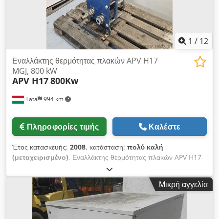
1
/
12
Εναλλάκτης θερμότητας πλακών APV H17
MGJ, 800 kW
APV H17
800Kw
Tata
994 km
Πληροφορίες τιμής
Καλέστε
Έτος κατασκευής:
2008
, κατάσταση:
πολύ καλή
(μεταχειρισμένο)
, Εναλλάκτης θερμότητας πλακών APV H17
7,41 l 4,8 nm³ 800 kW APV H17 MGJ εναλλάκτης θερμότητας
πλακών /ct2227/ Dsdpfswx Hz Sex Abzjck Κατασκευαστής:
Μικρή αγγελία
APV Τύπος: H17 MGJ 10.1 Έτος κατασκευής: 2008 Επιφάνεια
μεταφοράς θερμότητας: 4,08 nm³ Ονομαστική ισχύς: 800 kW
Πλάτος: 340 mm Ύψος: 1050 mm Ύψος σύνδεσης: 137 mm
Βάθος: 60 cm Σύνδεση σωλήνων: DN50, EN 1092