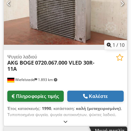
1
/
10
Ψυγείο λαδιού
AKG BOGE
0720.067.000 VLED 30R-
11A
Wiefelstede
1.893 km
Πληροφορίες τιμής
Καλέστε
Έτος κατασκευής:
1990
, κατάσταση:
καλή (μεταχειρισμένη)
,
Τυποποιημένα ψυγεία, ψυγεία αυτοκινήτων, ψύκτες λαδιού,
εναλλάκτες θερμότητας -Κατασκευαστής: AKG, ελαφρύ
μεταλλικό ψυγείο λαδιού/αέρα από κοχλιοφόρο συμπιεστή
Μικρή αγγελία