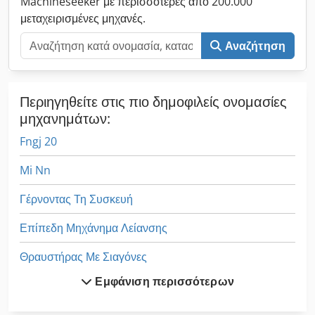
Machineseeker με περισσότερες από 200.000
μεταχειρισμένες μηχανές.
Αναζήτηση
Περιηγηθείτε στις πιο δημοφιλείς ονομασίες
μηχανημάτων:
Fngj 20
Mi Nn
Γέρνοντας Τη Συσκευή
Επίπεδη Μηχάνημα Λείανσης
Θραυστήρας Με Σιαγόνες
Εμφάνιση περισσότερων
Καστάνιες Φρένων
Κατασκευών Και Κατεδαφίσεων