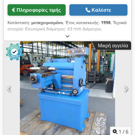
Πληροφορίες τιμής
Καλέστε
Κατάσταση:
μεταχειρισμένο
, Έτος κατασκευής:
1998
, Τεχνικά
στοιχεία: Εσωτερική διάμετρος: 63 mm Διάμετρος
περιστροφής: 800 - 320 mm Βάθος λείανσης: 380 mm
Djdpfju Ngaujx Adteck Διαστάσεις τροχού λείανσης: Ø 65 x
Μικρή αγγελία
25 mm (δισκοειδής τροχός) Προώθηση: 0,05 - 0,40 στρ./λεπτό
/ 8 βήματα στρ./λεπτό Συνολική ισχύς: περ. 1,1 kW Βάρος
περ.: 1060 kg Διαστάσεις μηχανήματος περ. ΜxΠxΥ: 1,1 x 1,1
x 1,4 m Τόρνος και μηχάνημα λείανσης τύμπανων και δίσκων
φρένων - Μέγ./ελάχ. Ø τόρνευσης και λείανσης: 800 / 320 mm
- Στήριγμα τύμπανου φρένου: 63 mm, διαδρομή προύσας 120
mm - Συρόμενο τραπέζι: διαδρομή κατά μήκος 380 mm,
διαδρομή εγκάρσια 200 mm - Τραπέζι λείανσης: εγκάρσια
ρύθμιση 60 mm· κινητήρας = 3410 στρ./λεπτό - Λειτουργία
μέσω πίνακα ελέγχου
1
/
6