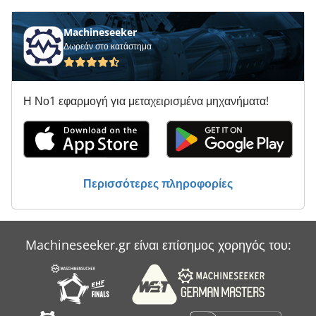
Στρώνοντας Με Άμμο Φραγμό
Στρώνοντας Με Άμμο Φραγμό Με Εκχύλιση
Machineseeker
Δωρεάν στο κατάστημα
Τη Σειρά Του Πίνακα
Τύπος Πίνακα
Η Νο1 εφαρμογή για μεταχειρισμένα μηχανήματα!
Υδραυλική Πρέσα Φρένων
Υποδηματοποιία Μηχανή Άλεσης Και Μηχανή Λείανσης
Φορτηγό Με Γερανό
Περισσότερες πληροφορίες
Φυγοκεντρική Μονάδα Λείανσης
Machineseeker.gr είναι επίσημος χορηγός του: