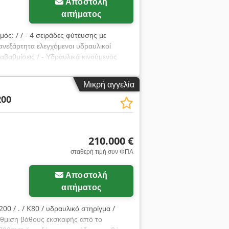
Αποστολή
αιτήματος
μός: / / - 4 σειράδες φύτευσης με
ανεξάρτητα ελεγχόμενοι υδραυλικοί
αβαθμίσεις / - Υδραυλικά κινούμενος
Μικρή αγγελία
200
210.000 €
σταθερή τιμή συν ΦΠΑ
Αποστολή
αιτήματος
00 / . / K80 / υδραυλικό στηρίγμα /
 ρύθμιση βάθους εκσκαφής από το