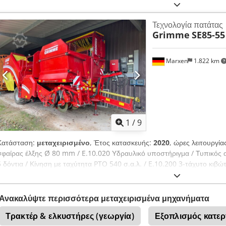
Ajqrrynebzsa
Τεχνολογία πατάτας
Grimme
SE85-55
Marxen
1.822 km
1
/
9
Κατάσταση:
μεταχειρισμένο
, Έτος κατασκευής:
2020
, ώρες λειτουργία
σφαίρας έλξης Ø 80 mm / E.10.020 Υδραυλικό υποστήριγμα / Τυπικός 
6 δόντια / Κίνηση με ταχύτητα PTO 540 σ.α.λ. / E.10.200 3-τάχυτο κιβ
σύμφωνα με το πρότυπο Chedpfx Absrywdxszsa
Ανακαλύψτε περισσότερα μεταχειρισμένα μηχανήματα
Τρακτέρ & ελκυστήρες (γεωργία)
Εξοπλισμός κατε