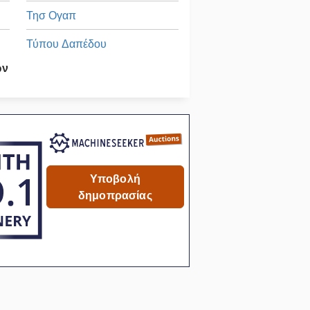
Τησ Ογαπ
Τύπου Δαπέδου
ων
Τύπου Εμβόλων
Όλα Τα
ου
Υποβολή
δημοπρασίας