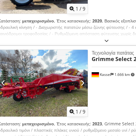
1
/
9
Κατάσταση:
μεταχειρισμένο
, Έτος κατασκευής:
2020
, Βασικός εξοπλισ
υδραυλική κίνηση / - Διαχωριστής πατατών μέσω ζώνης φύτευσης / - 4 
ταινιόδρομοι τροφοδοσίας / - Ρυθμιζόμενη απόσταση φύτευσης χωρίς δι
δονητής στη φύτευση Chsdpfx Ajr Ha I Iobzja
Τεχνολογία πατάτας
Grimme
Select 
Kassel
1.666 km
1
/
9
Κατάσταση:
μεταχειρισμένο
, Έτος κατασκευής:
2023
, Grimme Select 2
υδραυλικό τιμόνι / πλαστικές πλάκες υνιού / ρυθμιζόμενο μεσαίο υνί /