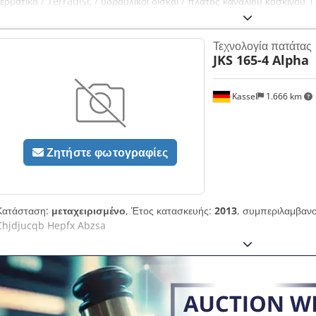
τερματικό / Terradisc / υδραυλικοί δίσκοι / πλάτος καναλιού κόσκινου
από το βήμα Chjdpfx Abstgtm Rszja
Τεχνολογία πατάτας
JKS 165-4 Alpha
Kassel
1.666 km
Ζητήστε φωτογραφίες
Κατάσταση:
μεταχειρισμένο
, Έτος κατασκευής:
2013
, συμπεριλαμβαν
Chjdjucqb Hepfx Abzsa