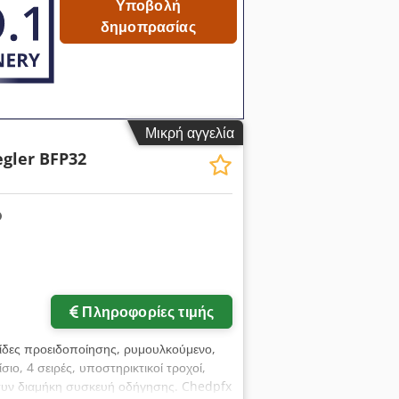
Υποβολή
δημοπρασίας
Μικρή αγγελία
egler BFP32
Πληροφορίες τιμής
ίδες προειδοποίησης, ρυμουλκούμενο,
ο, 4 σειρές, υποστηρικτικοί τροχοί,
 συν διαμήκη συσκευή οδήγησης. Chedpfx