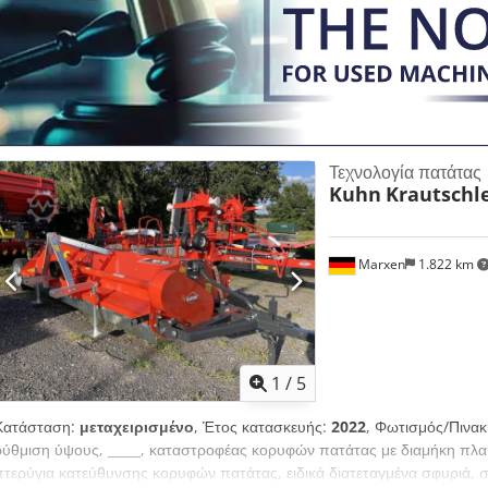
Τεχνολογία πατάτας
Kuhn
Krautschl
Marxen
1.822 km
1
/
5
Κατάσταση:
μεταχειρισμένο
, Έτος κατασκευής:
2022
, Φωτισμός/Πινακ
ρύθμιση ύψους, _____, καταστροφέας κορυφών πατάτας με διαμήκη πλαίσι
πτερύγια κατεύθυνσης κορυφών πατάτας, ειδικά διατεταγμένα σφυριά,