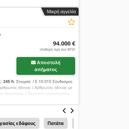
Μικρή αγγελία
94.000 €
σταθερή τιμή συν ΦΠΑ
Αποστολή
αιτήματος
ς:
245 h
, Στοιχεία: / E.10.010 Σύνδεσμος
αρθρωτός άξονας / Αρθρωτός άξονας με
ώτιο ταχυτήτων / Ταχύτητα μηχανήματος
ργασίας εδάφους
Πατάτα
Πατάτες
Grimme