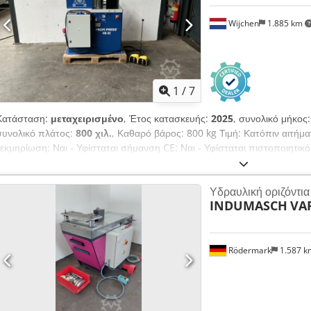
Wijchen
1.885 km
1
/
7
Κατάσταση:
μεταχειρισμένο
, Έτος κατασκευής:
2025
, συνολικό μήκος
συνολικό πλάτος:
800 χιλ.
, Καθαρό βάρος: 800 kg Τιμή: Κατόπιν αιτήμα
τεκμηρίωση: Ναι - Υφίσταται σήμανση CE: Ναι - Υφίσταται πιστοποιητικό 
HB10011N2025006 - Ώρες λειτουργίας: 0 - Χειρισμός: Teach-in - Ισχύς 
μεταφοράς: 1300mm x 800mm x 1400mm (μ x π x υ) - Βάρος μεταφοράς
Υδραυλική οριζόντι
[τμχ.]: 1 Οικονομικές πληροφορίες ΦΠΑ: Η αναγραφόμενη τιμή είναι 
INDUMASCH
VA
φορολογία: Ο ΦΠΑ είναι εκπεστέος για επιχειρήσεις Παράδοση και αντα
οτιδήποτε αφορά τον βιομηχανικό τομέα Chedpsxixruofx Ag Esa Luka
Rödermark
1.587 