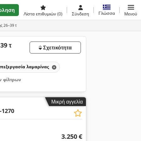
ώληση
Γλώσσα
Λίστα επιθυμιών
(0)
Σύνδεση
Μενού
ης 26–39 τ
39 τ
Σχετικότητα
πεξεργασία λαμαρίνας
ν φίλτρων
Μικρή αγγελία
-1270
3.250 €