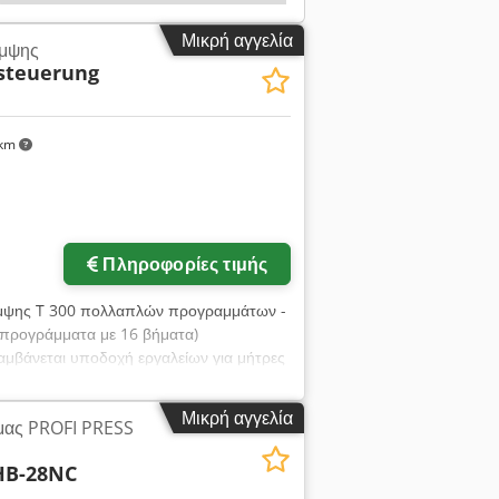
Μικρή αγγελία
άμψης
isteuerung
 km
Πληροφορίες τιμής
κάμψης T 300 πολλαπλών προγραμμάτων -
 προγράμματα με 16 βήματα)
αμβάνεται υποδοχή εργαλείων για μήτρες
απείρως μεταβλητή 0-250 mm -
m/sec. Κίνηση επιστροφής 20 mm/sec. -
Μικρή αγγελία
μας PROFI PRESS
νητήρα 3,0 KW - 400 Volt 50 Hz 3 ph -
- βάρος 950 kg - χρώμα RAL5012 /
HB-28NC
ωλήνας 3/8" - 2