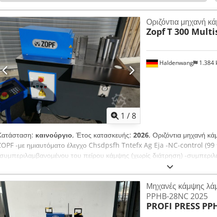
Οριζόντια μηχανή κ
Zopf
T 300 Mult
Haldenwang
1.384
1
/
8
Κατάσταση:
καινούργιο
, Έτος κατασκευής:
2026
, Οριζόντια μηχανή 
ZOPF -με ημιαυτόματο έλεγχο Chsdpsfh Tntefx Ag Eja -NC-control (99
-συμπεριλαμβανομένου του πείρου κάμψης (χωρίς διάτρηση) -συμπεριλ
και πεντάλ ποδιού - Δύναμη πίεσης 30 έως. - Ρύθμιση της διαδρομής 
Ρυθμιζόμενη ταχύτητα εργασίας Χρονική διαδρομή εργασίας max. 10 m
Μηχανές κάμψης λά
Ρυθμιζόμενη υδραυλική πίεση - Ύψος εργαλείου max. 250 mm - Ισχύς κι
PPHB-28NC 2025
ύψος εργασίας 900 mm - κλειστό τραπέζι - Ανταλλάξιμη πλάκα φθοράς 
PROFI PRESS
PP
RAL7015 - ικανότητα κάμψης: Επίπεδο υλικό 200x20 mm Στρογγυλός σ