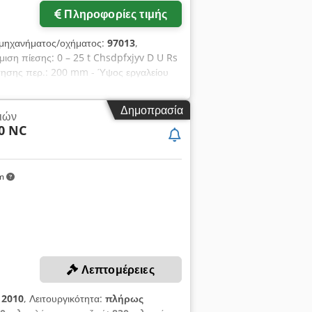
Πληροφορίες τιμής
 μηχανήματος/οχήματος:
97013
,
μιση πίεσης: 0 – 25 t Chsdpfxjyv D U Rs
τησης περ.: 200 mm - Ύψος εργαλείου
150 x 15 mm – Τετράγωνος σίδηρος περ.
00 V / 4,0 kW - Διαστάσεις περ.: Π 1400
Δημοπρασία
ιών
 εργαλεία καμπύλωσης
0 NC
km
Λεπτομέρειες
:
2010
, Λειτουργικότητα:
πλήρως