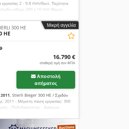
εργασίας 2 - 9,8 mm/δευτ. Ταχύτητα
επίπεδο σίδερο 200 x 10 mm Βάρος
ος για ρύθμιση διαδρομής του εμβόλου
νητη ή ημιαυτόματη λειτουργία Βαλβίδα
Μικρή αγγελία
IERLI 300 HE
πέζι με μοιρογνωμική διανομή Οπίσθιος
0 HE
16.790 €
σταθερή τιμή συν ΦΠΑ
Αποστολή
αιτήματος
:
2011
, Stierli Bieger 300 HE / Σχεδόν
ς: 2011 - Μέγιστη πίεση εργασίας: 300
ειρός - Ποδοδιακόπτης - Διάφορα
ha Διαστάσεις: ΜxΠxΥ 1,5x1,2x1,5 μέτρα