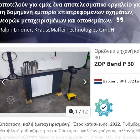
αποτελούν για εμάς ένα αποτελεσματικό εργαλείο γι
τη δομημένη εμπορία επιστρεφόμενων οχημάτων,
νεαρών μεταχειρισμένων και αποθεμάτων.
Ralph Lindner, KraussMaffei Technologies GmbH
Οριζόντια μηχανή κ
30
ZOP Bend
P 30
Babberich
1.872 k
1
/
12
Κατάσταση:
καλή (μεταχειρισμένη)
, Έτος κατασκευής:
2022
, Ρυθμιζό
Μεταβλητή ρυθμιζόμενη πίεση Σύστημα εργαλείων γρήγορης αλλαγής 
τραπεζιού: 660 mm Μέγιστη πίεση εργασίας: 30 τόνοι Μέγιστη διαδρομ