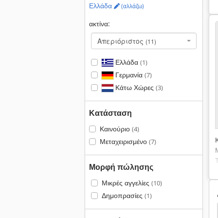
Ελλάδα
(αλλάζω)
ακτίνα:
Απεριόριστος
(11)
Ελλάδα
(1)
Γερμανία
(7)
Κάτω Χώρες
(3)
Κατάσταση
Καινούριο
(4)
Μεταχειρισμένο
(7)
Μορφή πώλησης
Μικρές αγγελίες
(10)
Δημοπρασίες
(1)
berjack 1270 B
Υδραυλικές Μηχανές Αναδίπλωση