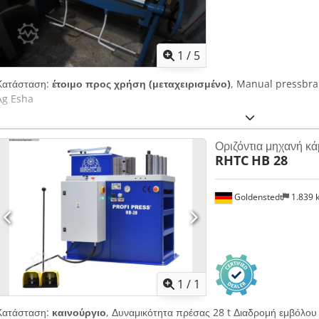
1
/
5
Κατάσταση:
έτοιμο προς χρήση (μεταχειρισμένο)
, Manual pressbra
Ag Esha
Οριζόντια μηχανή κ
RHTC
HB 28
Goldenstedt
1.839
Ζητήστε περισσότερες
φωτογρ
1
/
1
Κατάσταση:
καινούργιο
, Δυναμικότητα πρέσας 28 t Διαδρομή εμβόλ