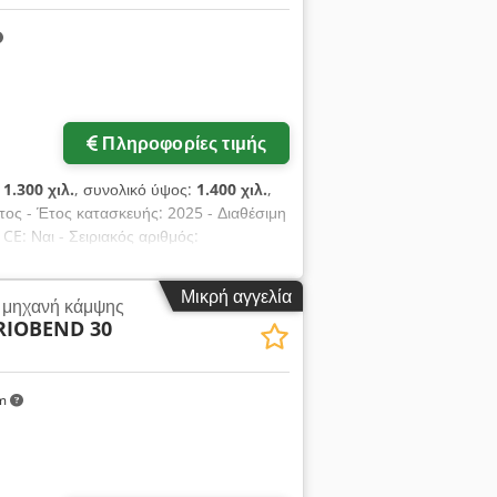
Πληροφορίες τιμής
:
1.300 χιλ.
, συνολικό ύψος:
1.400 χιλ.
,
τος - Έτος κατασκευής: 2025 - Διαθέσιμη
CE: Ναι - Σειριακός αριθμός:
κινητήρα: 4,0 kW - Διαστάσεις
 [kg]: 800 kg - Συσκευασίες μεταφοράς
Μικρή αγγελία
α μηχανή κάμψης
χωρίς ΦΠΑ ΦΠΑ/Διαφοροποιημένη
RIOBEND 30
λλαγή δυνατές ανά πάσα στιγμή για
s van Rossum
km