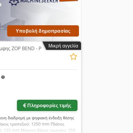
α
Υποβολή δημοπρασίας
Μικρή αγγελία
άμψης ZOP BEND - P
m
Πληροφορίες τιμής
μενη διαδρομή με ψηφιακή ένδειξη θέσης
Μήκος τραπεζιού: 1250 mm Πλάτος
ή: 235 mm Μέγιστο βάρος τεμαχίου: 250