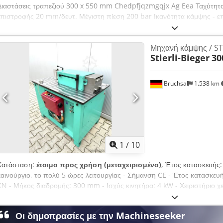
Διαστάσεις τραπεζιού 300 x 550 mm Chedpfjqzmgqjx Ag Eea Ταχύτητα 
επιστροφής 20 mm/δευτ. Μέγιστη πίεση 200 bar Ικανότητα κάμψης - 
μηχανής περ. 800 kg Διαστάσεις περ. 1150 x 1103 x 750 mm NC έλεγχ
και αποθήκευση έως 100 προγραμμάτων Διακόπτης επιλογής για χειροκί
Μηχανή κάμψης / ST
ρύθμισης ροής και πίεσης Ενσωματωμένο μανόμετρο Εργαλειοφόρος τρα
Stierli-Bieger
30
οδηγός
Bruchsal
1.538 km
1
/
10
Κατάσταση:
έτοιμο προς χρήση (μεταχειρισμένο)
, Έτος κατασκευής
καινούργιο, το πολύ 5 ώρες λειτουργίας - Σήμανση CE - Έτος κατασκευή
KN - Μήκος διαδρομής: 300 mm - Ισχύς κινητήρα: 4 kW - Χειριστήριο χ
εργαλεία κάμψης - Σταθερός οδηγός - Τεκμηρίωση Csdjzbtfhspfx Ag Es
/ Βάρος: 850 kg Με επιφύλαξη για τυχόν λάθη ή παραλείψεις.
Οι δημοπρασίες με την Machineseeker