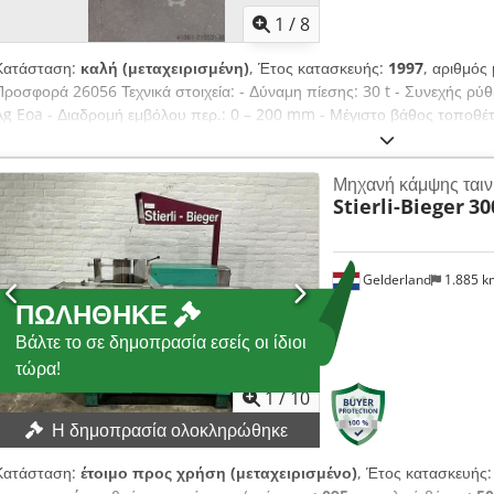
1
/
8
Κατάσταση:
καλή (μεταχειρισμένη)
, Έτος κατασκευής:
1997
, αριθμός
Προσφορά 26056 Τεχνικά στοιχεία: - Δύναμη πίεσης: 30 t - Συνεχής ρύθ
Ag Eoa - Διαδρομή εμβόλου περ.: 0 – 200 mm - Μέγιστο βάθος τοποθέ
έως περ.: 150 mm - Ικανότητα κάμψης π.χ.: – Επίπεδος σίδηρος περ. 
30 x 30 mm - Σύστημα τοποθέτησης: SIEMENS OP 5 – A2 - Κινητήρας: 4
Μηχανή κάμψης ταιν
x Υ 1100 x Β 700 mm - Βάρος περ.: 900 kg - Δοκός κάμψης - Διάφορα
Stierli-Bieger
30
Gelderland
1.885 
ΠΩΛΉΘΗΚΕ
Βάλτε το σε δημοπρασία εσείς οι ίδιοι
τώρα!
1
/
10
Η δημοπρασία ολοκληρώθηκε
Κατάσταση:
έτοιμο προς χρήση (μεταχειρισμένο)
, Έτος κατασκευής