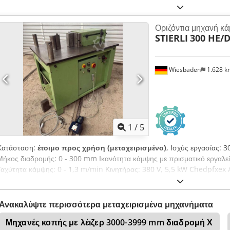
mm Ρυθμιζόμενη διαδρομή: 0 - 235 mm Ταχύτητα εργασίας: 10.000 mm
mm/min. Ισχύς: 3 kW Επίπεδη χωρητικότητα: 200 x 24 mm Χωρητικότ
Οριζόντια μηχανή κ
χωρητικότητα: 40 x 40 mm Μήκος: 1250 mm Πλάτος: 700 mm Ύψος:
STIERLI
300 HE/
Βάρος: 1050 kg
Wiesbaden
1.628 
1
/
5
Κατάσταση:
έτοιμο προς χρήση (μεταχειρισμένο)
, Ισχύς εργασίας: 
Μήκος διαδρομής: 0 - 300 mm Ικανότητα κάμψης με πρισματικό εργαλ
Ταχύτητα κάμψης: 0 - 1,3 m/min Κινητήρας: 380 V, 5,5 kW Chedpfxex 
1250 x 820 x 1120 mm
Ανακαλύψτε περισσότερα μεταχειρισμένα μηχανήματα
Μηχανές κοπής με λέιζερ 3000-3999 mm διαδρομή Χ