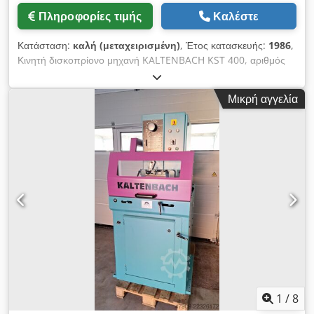
επίδειξη Παράδοση: από το απόθεμα - ως έχει, όπως
Πληροφορίες τιμής
Καλέστε
επιθεωρήθηκε Πληρωμή: καθαρά – με την παραλαβή
τιμολογίου Παρακαλούμε για την παραγγελία σας. Διαθέτουμε
Κατάσταση:
καλή (μεταχειρισμένη)
, Έτος κατασκευής:
1986
,
επίσης μεγαλύτερες πριονομηχανές EISELE τύπου ψυχρής
Κινητή δισκοπρίονο μηχανή KALTENBACH KST 400, αριθμός
κοπής και άλλες (ταινιοπρίονα / τόρνους / πριονομηχανές
105897, έτος κατασκευής 1986, με σύστημα μεταφοράς
ψυχρής κοπής) σε απόθεμα. Διαθέτουμε διαρκώς και άλλες
υλικών. Csdpezqcnisfx Akrorf
μηχανές κοπής – παρακαλούμε ρωτήστε μας.
Μικρή αγγελία
1
/
8