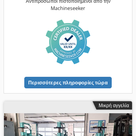
Διαστάσεις χώρου περ. 1,10 x 0,9 x 1,50 m - Αρ. εργοστασίου:
Αντιπρόσωποι πιστοποιημένοι από την
24817
Machineseeker
Περισσότερες πληροφορίες τώρα
Μικρή αγγελία