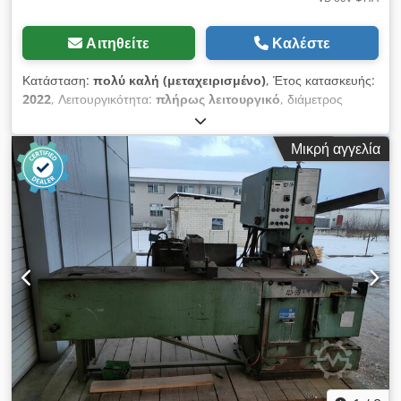
Αιτηθείτε
Καλέστε
Κατάσταση:
πολύ καλή (μεταχειρισμένο)
, Έτος κατασκευής:
2022
, Λειτουργικότητα:
πλήρως λειτουργικό
, διάμετρος
λεπίδας πριονιού:
400 χιλ.
, μέγιστο ύψος κοπής:
145 χιλ.
,
Εύρος κοπής στρογγυλού χάλυβα στις 45°:
120 χιλ.
, είδος
Μικρή αγγελία
εισερχόμενου ρεύματος:
Κλιματισμός
, Σταθερό ψυχρό κυκλικό
πριόνι με πνευματική σύσφιξη τεμαχίου Σύσφιξη, πριόνισμα,
επιστροφή στην αρχική θέση, άνοιγμα σε αυτόματη λειτουργία
Απείρατη ρύθμιση προώθησης Σύστημα ελαχίστης ποσότητας
λίπανσης + συσκευή ψύξης Διάμετρος πριονόδισκου από 375
έως 425mm Μηχανισμός μίτρας 45° - 90° - -45° - -30°
Cedpfxoy Httde Akrerf Τομέας κοπής με πριονόδισκο
400mm: Επίπεδο: 210 x 120mm Κοπή με μίτρα: 145 x
120mm Στρογγυλό: διάμετρος 140mm Κοπή με μίτρα: 120mm
Τριφασικός κινητήρας με εναλλαγή πόλων για τον πριονόδισκο
– περιφερειακή ταχύτητα 22 + 44m/λεπτό Τάση: 400V