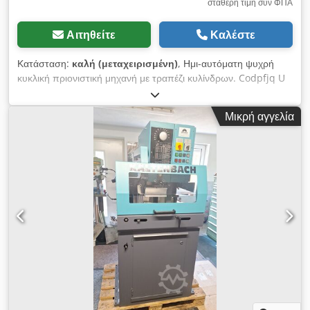
σταθερή τιμή συν ΦΠΑ
Αιτηθείτε
Καλέστε
Κατάσταση:
καλή (μεταχειρισμένη)
, Ημι-αυτόματη ψυχρή
κυκλική πριονιστική μηχανή με τραπέζι κυλίνδρων. Codpfjq U
N Ryjx Akrerf
Μικρή αγγελία