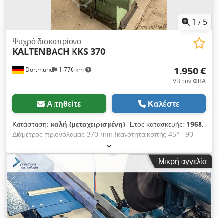
1
/
5
Ψυχρό δισκοπρίονο
KALTENBACH
KKS 370
1.950 €
Dortmund
1.776 km
VB συν ΦΠΑ
Αιτηθείτε
Καλέστε
Κατάσταση:
καλή (μεταχειρισμένη)
, Έτος κατασκευής:
1968
,
Διάμετρος πριονόλαμας 370 mm Ικανότητα κοπής 45° - 90
στρογγυλό 115 mm επίπεδη περίπου 215 x 20 mm
ορθογώνιο περίπου 95 x 105 mm προφίλ U περίπου 160 x 55
Μικρή αγγελία
mm Ταχύτητα κοπής 30, 60, 130 και 260 m/min Ισχύς
κινητήρα περίπου 2,6 kW Διαστάσεις Μ x Π x Υ 1100 x 1050 x
1600 mm Βάρος 850 kg Crsdpferwyfqox Akrof Εξαρτήματα /
Ειδικά χαρακτηριστικά: - Ημιαυτόματη λειτουργία - Μετά την
εκκίνηση, το τεμάχιο συγκρατείται αυτόματα με τον άνω
κύλινδρο σύσφιξης. Μόλις επιτευχθεί το καθορισμένο άκρο