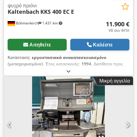
ψυχρό πριόνι
Kaltenbach
KKS 400 EC E
11.900 €
Böhmenkirch
1.431 km
VB συν ΦΠΑ
Αιτηθείτε
Καλέστε
Κατάσταση:
εργοστασιακά ανακατασκευασμένο
(μεταχειρισμένο)
, Έτος κατασκευής:
1994
, Διατίθεται προς
πώληση πριονοκορδέλα ψυχρής κοπής Kaltenbach. Το
κιβώτιο ταχυτήτων είναι χωρίς τζόγο! Τύπος: KKS 400 EC E
Μικρή αγγελία
Έτος κατασκευής: 1994 Διάμετρος δίσκου: 400 mm Ισχύς
κινητήρα: 1,8/2,7 kW Ταχύτητα κοπής: 10/20, 13/26, 15/30
m/min Τροφοδοσία: 0 - 1.000 mm/min Ταχεία πρόωση/
επιστροφή: 1.550 mm/min Μέγιστη περιοχή εργασίας: 130
mm Περιοχή εργασίας για τετράγωνο υλικό: 120 mm Περιοχή
εργασίας για επίπεδο υλικό: 305 x 20 mm Περιοχή εργασίας
για στρογγυλό υλικό: 130 mm Codpfx Aezlm R Rjkrorf
Ελάχιστη περιοχή εργασίας: 10 x 10 mm Γωνιακή περιοχή: 0° -
90° - 0° Διαστάσεις (ΜxΠxΥ): 1.080 x 900 x 1.760 mm Βάρος: