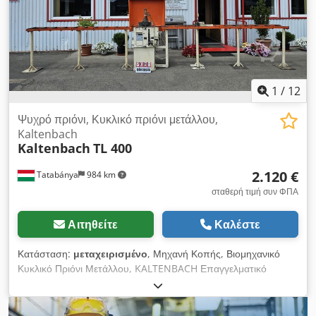
1.080 x 900 x 1.760 mm * Βάρος: 900 kg Επιθεώρηση /
παραλαβή στην πόλη Boehmenkirch (ταχυδρομικός κώδικας
89558). Δυνατότητα αποστολής κατόπιν αιτήματος. Διατίθεται
ανυψωτικό μηχάνημα για τη φόρτωση.
1
/
12
Ψυχρό πριόνι, Κυκλικό πριόνι μετάλλου,
Kaltenbach
Kaltenbach
TL 400
2.120 €
Tatabánya
984 km
σταθερή τιμή συν ΦΠΑ
Αιτηθείτε
Καλέστε
Κατάσταση:
μεταχειρισμένο
, Μηχανή Κοπής, Βιομηχανικό
Κυκλικό Πριόνι Μετάλλου, KALTENBACH Επαγγελματικό
Βιομηχανικό Κυκλικό Πριόνι Μετάλλου με Πλήρεις
Τροφοδότριες και Εκφορτωτικές Ράουλες, Μεταχειρισμένη
Μηχανή Κατασκευαστής Hans Kaltenbach Maschinenfabrik