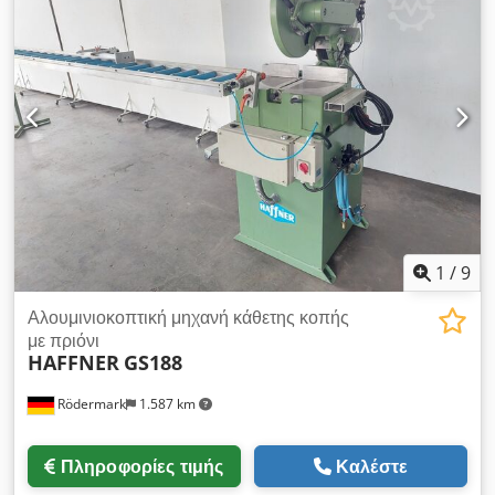
ταχύτητα: 17 m/min • 2η ταχύτητα: 34 m/min Z72 αριθμός
δοντιών: • 1η ταχύτητα: 14 m/min • 2η ταχύτητα: 28 m/min
Z90 αριθμός δοντιών: • 1η ταχύτητα: 11 m/min • 2η ταχύτητα:
22 m/min Crodpjyfnpiefx Akref
1
/
9
Αλουμινιοκοπτική μηχανή κάθετης κοπής
με πριόνι
HAFFNER
GS188
Rödermark
1.587 km
Πληροφορίες τιμής
Καλέστε