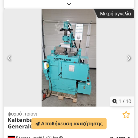
κυκλικό πριόνι Kaltenbach – διάφορες εκδόσεις και μοντέλα
διαθέσιμα από απόθεμα. Το μηχάνημα έχει επισκευαστεί
Μικρή αγγελία
εκτενώς τόσο τεχνικά όσο και αισθητικά. Το κιβώτιο ταχυτήτων
είναι φυσικά χωρίς τζόγο! Τύπος: KKS 400 H Δίσκος πριονιού
Ø: 400 mm Ισχύς κινητήρα: 1,8/2,7 kW Ταχύτητα κοπής:
10/20 13/26 15/30 m/min Προώθηση: 0 - 1.000 mm/min
Γρήγορη προώθηση/επιστροφή: 1.550 mm/min Μέγιστη
περιοχή εργασίας: 130 mm Περιοχή εργασίας τετράγωνο υλικό:
120 mm Περιοχή εργασίας επίπεδο υλικό: 305 x 20 mm
Περιοχή εργασίας στρογγυλό υλικό: 130 mm Crodpfx Akey
Iycberof Ελάχιστη περιοχή εργασίας: 10 x 10 mm Περιοχή
λοξοτομής: 0° - 90° - 0° Διαστάσεις ΜxΠxΥ: 1.080 x 900 x
1.760 mm Βάρος: 850 kg Επιθεώρηση / παραλαβή στο 89558
Boehmenkirch Αποστολή κατόπιν αιτήματος Διατίθεται
περονοφόρο για φόρτωση.
1
/
10
ψυχρό πριόνι
Kaltenbach
KKS 400 H
Αποθήκευση αναζήτησης
Generalüberholt
Böhmenkirch
1.431 km