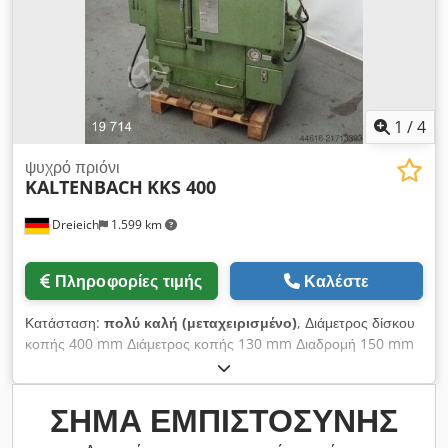
1
/
4
ψυχρό πριόνι
KALTENBACH
KKS 400
Dreieich
1.599 km
Πληροφορίες τιμής
Καλέστε
Κατάσταση:
πολύ καλή (μεταχειρισμένο)
, Διάμετρος δίσκου
κοπής 400 mm Διάμετρος κοπής 130 mm Διαδρομή 150 mm
Γωνιακές κοπές - αμφίπλευρα +90°/-90° Ταχύτητα κοπής
10/20 m/min Τάση λειτουργίας 400 V Ταχύτητα προώθησης
συνεχώς ρυθμιζόμενη 0 - 1000 mm/min Συνολική ισχύς 3,4
ΣΉΜΑ ΕΜΠΙΣΤΟΣΎΝΗΣ
kW Codoy Aytvspfx Akrsrf Βάρος μηχανήματος περ. 840 kg