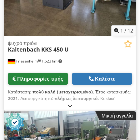
1
/
12
ψυχρό πριόνι
Kaltenbach
KKS 450 U
Friesenheim
1.523 km
Πληροφορίες τιμής
Καλέστε
Κατάσταση:
πολύ καλή (μεταχειρισμένο)
, Έτος κατασκευής:
2021
, Λειτουργικότητα:
πλήρως λειτουργικό
, Κυκλική
πριονιστική μηχανή μετάλλων Kaltenbach KKS 450 U (2021)
Κατασκευαστής: Kaltenbach Crodpezlx Disfx Akrjf Τύπος:
Μικρή αγγελία
KKS 450 U Έτος κατασκευής: 2021 Κατάσταση:
μεταχειρισμένο, σε πολύ καλή κατάσταση Περιεχόμενα
παράδοσης: - Τεκμηρίωση - Ρολλόδρομος τροφοδοσίας 2
μέτρων - Ρολλόδρομος απομάκρυνσης 2 μέτρων με ψηφιακό