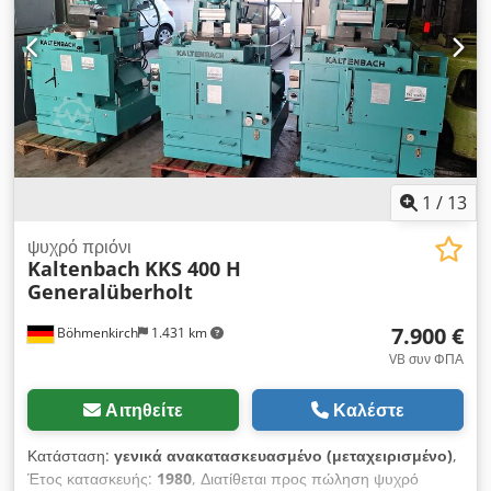
1
/
13
ψυχρό πριόνι
Kaltenbach
KKS 400 H
Generalüberholt
7.900 €
Böhmenkirch
1.431 km
VB συν ΦΠΑ
Αιτηθείτε
Καλέστε
Κατάσταση:
γενικά ανακατασκευασμένο (μεταχειρισμένο)
,
Έτος κατασκευής:
1980
, Διατίθεται προς πώληση ψυχρό