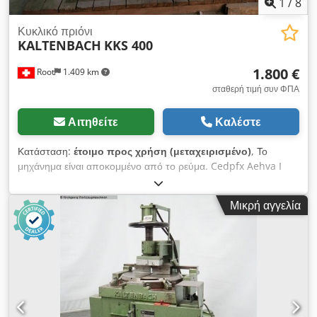
1
/
8
Κυκλικό πριόνι
KALTENBACH
KKS 400
1.800 €
Root
1.409 km
σταθερή τιμή συν ΦΠΑ
Αιτηθείτε
Καλέστε
Κατάσταση:
έτοιμο προς χρήση (μεταχειρισμένο)
, Το
μηχάνημα είναι αποκομμένο από το ρεύμα. Cedpfx Aehva I
Iekrjrf
Μικρή αγγελία