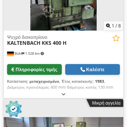
mm Cjdezibdgepfx Akrjrf - Τραπεζοειδής κύλιση εξόδου με
μέτρο σύγκρισης και σύστημα τοποθέτησης: 4000 mm -
Διαστάσεις: περ. Π 900 x Υ 1950 x Β 1200 mm - Βάρος: περ.
850 kg
1
/
8
Ψυχρό δισκοπρίονο
KALTENBACH
KKS 400 H
Bühl
1.528 km
Πληροφορίες τιμής
Καλέστε
Κατάσταση:
μεταχειρισμένο
, Έτος κατασκευής:
1983
,
Διάμετρος πριονόλαμας 400 mm διάμετρος κοπής 130 mm
διαδρομή 150 mm Περιοχή κοπής τετράγωνο 120 x 120 mm
Περιοχή κοπής επίπεδη 300 x 40 mm Credpfx Akjtqqrzorsf
Μικρή αγγελία
Εύρος κοπής στις 45 μοίρες: στρογγυλό 130 mm Εύρος
κοπής στις 45 μοίρες: τετράγωνο 110 x 110 mm Περιοχή
κοπής στις 45 μοίρες: επίπεδη 245 x 40 mm Κοπές σε γωνία -
90° και στις δύο πλευρές Ταχύτητα κοπής 13/25 m/min