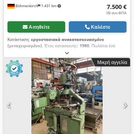
7.500 €
Böhmenkirch
1.431 km
VB συν ΦΠΑ
Αιτηθείτε
Καλέστε
Κατάσταση:
εργοστασιακά ανακατασκευασμένο
(μεταχειρισμένο)
, Έτος κατασκευής:
1980
, Πωλείται ένα
ψυχρό δισκοπρίονο Kaltenbach Το μηχάνημα έχει ανακαινιστεί
τεχνικά και οπτικά Κιβώτιο ταχυτήτων φυσικά χωρίς παιχνίδι!
Μικρή αγγελία
Τύπος: KKS 400 H Codpfxszk Uz Io Akrjrf Ø πριονόλαμα: 400
mm Ισχύς κινητήρα: 1,8/2,7 kW Ταχύτητα κοπής: 10/20 13/26
15/30 m/min Ταχύτητα πρόωσης: 0 - 1.000 mm/min Γρήγορη
κίνηση προς τα εμπρός/πίσω: 1.550 mm/min Μέγιστο εύρος
εργασίας: 130 mm Εύρος εργασίας τετραγωνικού υλικού: 120
mm Εύρος εργασίας επίπεδου υλικού: 305 x 20 mm Εύρος
εργασίας στρογγυλού υλικού: 130 mm Ελάχιστο εύρος
εργασίας: 10 x 10 mm Εύρος φαλτσογωνίας: 0° - 90° - 0°
Διαστάσεις ΜxΠxΥ: 1.080 x 900 x 1.760 mm Βάρος: 850 kg
Επιθεώρηση / παραλαβή σε 89558 Boehmenkirch Αποστολή
δυνατή κατόπιν αιτήματος Διαθέσιμο περονοφόρο ανυψωτικό
για τη φόρτωση.