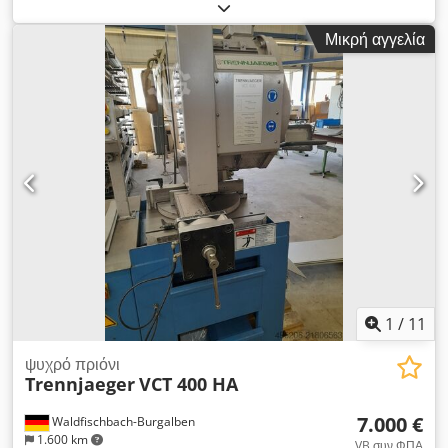
μηχανής KALTENBACH Τύπος : MSK 400 Έτος 1976 με
κυλινδρικό τραπέζι. Εύρος κοπής Στρογγυλό χαλί μέγ.: 135
Μικρή αγγελία
mm Cjdpfx Asqxamgokrsrf Επίπεδο χαλί max : 200 X 80 mm
Μηχανή σε καλή κατάσταση, διαθέσιμες οδηγίες λειτουργίας.
1
/
11
ψυχρό πριόνι
Trennjaeger
VCT 400 HA
7.000 €
Waldfischbach-Burgalben
1.600 km
VB συν ΦΠΑ