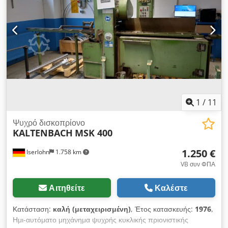
Μονάδα ελέγχου minipos 807 Συνολική απαίτηση ισχύος 4,3
kW Βάρος μηχανήματος περίπου 850 kg Διαστάσεις
μηχανήματος Μ x Π x Υ 1,20 x 1,20 x 1,82 m Αξεσουάρ:
Μεταφορέας κυλίνδρων εισόδου και εξόδου μήκους περίπου
4000 mm έκαστος, στοπ NC, συσκευή ψύξης
1
/
11
Ψυχρό δισκοπρίονο
KALTENBACH
MSK 400
1.250 €
Iserlohn
1.758 km
VB συν ΦΠΑ
Αιτηθείτε
Καλέστε
Κατάσταση:
καλή (μεταχειρισμένη)
, Έτος κατασκευής:
1976
,
Ημι-αυτόματο μηχάνημα ψυχρής κυκλικής πριονιστικής