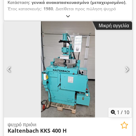
Κατάσταση:
γενικά ανακατασκευασμένο (μεταχειρισμένο)
,
Έτος κατασκευής:
1980
, Διατίθεται προς πώληση ψυχρό
κυκλικό πριόνι Kaltenbach – διάφορες εκδόσεις και μοντέλα
διαθέσιμα από απόθεμα. Το μηχάνημα έχει επισκευαστεί
Μικρή αγγελία
εκτενώς τόσο τεχνικά όσο και αισθητικά. Το κιβώτιο ταχυτήτων
είναι φυσικά χωρίς τζόγο! Τύπος: KKS 400 H Δίσκος πριονιού
Ø: 400 mm Ισχύς κινητήρα: 1,8/2,7 kW Ταχύτητα κοπής:
10/20 13/26 15/30 m/min Προώθηση: 0 - 1.000 mm/min
Γρήγορη προώθηση/επιστροφή: 1.550 mm/min Μέγιστη
περιοχή εργασίας: 130 mm Περιοχή εργασίας τετράγωνο υλικό:
120 mm Περιοχή εργασίας επίπεδο υλικό: 305 x 20 mm
Περιοχή εργασίας στρογγυλό υλικό: 130 mm Ελάχιστη περιοχή
εργασίας: 10 x 10 mm Crsdezk U Afopfx Akrof Περιοχή
λοξοτομής: 0° - 90° - 0° Διαστάσεις ΜxΠxΥ: 1.080 x 900 x
1.760 mm Βάρος: 850 kg Επιθεώρηση / παραλαβή στο 89558
Boehmenkirch Αποστολή κατόπιν αιτήματος Διατίθεται
περονοφόρο για φόρτωση.
1
/
10
ψυχρό πριόνι
Kaltenbach
KKS 400 H