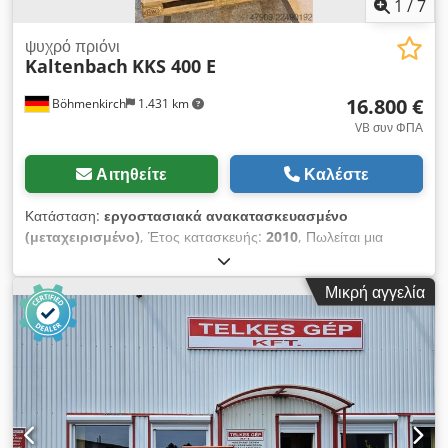
1
/
7
ψυχρό πριόνι
Kaltenbach
KKS 400 E
16.800 €
Böhmenkirch
1.431 km
VB συν ΦΠΑ
Αιτηθείτε
Καλέστε
Κατάσταση:
εργοστασιακά ανακατασκευασμένο
(μεταχειρισμένο)
, Έτος κατασκευής:
2010
, Πωλείται μια
μηχανή κοπής μετάλλων Kaltenbach, μοντέλου KKS 400 E.
Έτος κατασκευής: 2010. Credpszrncuefx Akrsf
Μικρή αγγελία
Χαρακτηριστικά: * Διαστάσεις πριονόλαμας: Ø 400 mm *
Ισχύς κινητήρα: 1,8/2,7 kW * Ταχύτητα κοπής: 10/20 13/26
15/30 m/min * Τροφοδοσία: 0 - 1.000 mm/min * Γρήγορη
κίνηση εμπρός/πίσω: 1.550 mm/min * Μέγιστο πάχος κοπής:
130 mm * Πάχος κοπής για τετράγωνο υλικό: 120 mm *
Πάχος κοπής για επίπεδο υλικό: 305 x 20 mm * Πάχος κοπής
για κυλινδρικό υλικό: 130 mm * Ελάχιστο πάχος κοπής: 10 x
10 mm * Εύρος κλίσης: 0° - 90° - 0° * Διαστάσεις (Μ x Π x Υ):