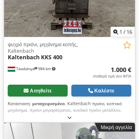
1
/
16
ψυχρό πριόνι, μηχάνημα κοπής,
Kaltenbach
Kaltenbach
KKS 400
1.000 €
Tatabánya
984 km
σταθερή τιμή συν ΦΠΑ
Αιτηθείτε
Καλέστε
Κατάσταση:
μεταχειρισμένο
, Kaltenbach πριόνι, κοπτικό
μηχάνημα, πριόνι μιτραρίσματος, κυκλικό πριόνι μετάλλου,
μεταχειρισμένο μηχάνημα Κατασκευαστής: KALTENBACH
Μοντέλο: KKS Αριθμός μηχανήματος: 21139 Ηλεκτρικές
Μικρή αγγελία
προδιαγραφές: 400 V Βάρος: περ. 1200 kg Ταχύτητες κοπής
(περιφερειακή ταχύτητα δίσκου): Z59 αριθμός δοντιών: • 1η