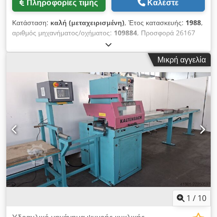
Πληροφορίες τιμής
Καλέστε
υγρού κατάκλυσης - Κάθε νέα μονάδα συνοδεύεται από
ολοκαίνουργια λεπίδα HSS για κοπή σιδηρούχων υλικών -
Κατάσταση:
καλή (μεταχειρισμένη)
, Έτος κατασκευής:
1988
,
Προαιρετικό προστατευτικό AS/NZS 4024:2014 με σήραγγες
αριθμός μηχανήματος/οχήματος:
109884
, Προσφορά 26167
900 mm σε κάθε πλευρά του πριονιού - Προστατευτικό
Τεχνικά χαρακτηριστικά: - Διάμετρος δίσκου πριονιού: έως 400
κάλυμμα ασφαλείας που ανυψώνεται πνευματικά με το πάτημα
mm - Περιοχή κοπής στις 90°: - στρογγυλό: 130 mm Cjdpfx
ενός κουμπιού Crsdpfxomcbk Re Akrof - Διακόπτης
Μικρή αγγελία
Aszibmbokrjrf - τετράγωνο: 120 mm - ορθογώνιο: 300 x 40
ασφαλείας που απενεργοποιεί τη λειτουργία του πριονιού όταν
mm ή 240 x 85 mm - Περιοχή κοπής στις 45°: - στρογγυλό:
το προστατευτικό είναι επάνω Ιδιαίτερα κατάλληλο για: -
130 mm - τετράγωνο: 110 mm - ορθογώνιο: 245 x 40 mm -
Κατασκευή χαλύβδινων κατασκευών - Γεωργική κατασκευή -
Ρύθμιση φαλτσοκοπής αριστερά + δεξιά: 0–90° - 2 ταχύτητες
Κατασκευή τροχόσπιτων και ρυμουλκούμενων - Κατασκευή
κοπής: 13 και 26 m/min - Κινητήρας: 400 V / 1,2 / 1,8 kW -
θυρών και πυλών - Λιανικές πωλήσεις χάλυβα
Ταχύτητα προώθησης πριονόλαμας ρυθμιζόμενη υδραυλικά
χωρίς διαβαθμίσεις - Κάθετη σύσφιξη μετάλλου - Σύστημα
ψύξης - Απαιτούμενος χώρος περ.: Π 800 x Υ 1850 x Β 1100
mm - Βάρος περ.: 850 kg - Εισαγωγικός κυλιόμενος διάδρομος
με ράφι: 4000 mm - Εξαγωγικός κυλιόμενος διάδρομος με
τερματικό στοπ: 4000 mm
1
/
10