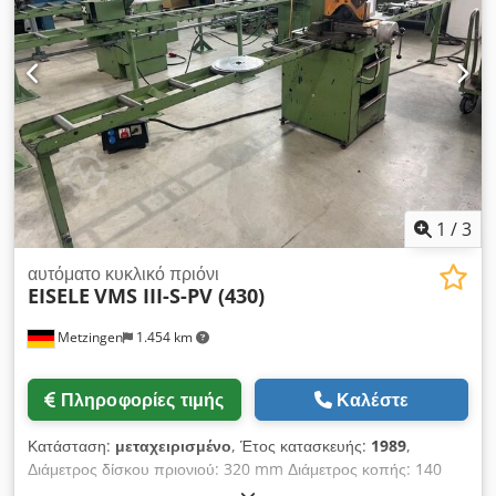
οδηγό υλικού - 2 πριονόδισκοι
1
/
3
αυτόματο κυκλικό πριόνι
EISELE
VMS III-S-PV (430)
Metzingen
1.454 km
Πληροφορίες τιμής
Καλέστε
Κατάσταση:
μεταχειρισμένο
, Έτος κατασκευής:
1989
,
Διάμετρος δίσκου πριονιού: 320 mm Διάμετρος κοπής: 140
mm Συνολική ισχύς που απαιτείται: 3 kW Βάρος μηχανής περ.: