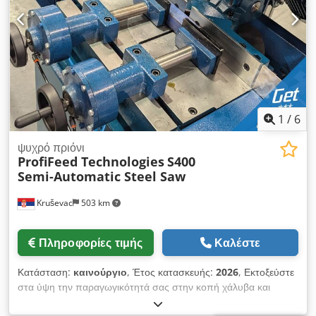
τροφοδοσίας, η πριονοκορδέλα μετακινείται αυτόματα προς τα
κάτω και η μέγγενη σύσφιξης απελευθερώνεται και πάλι. -
Υδροπνευματική αδιαβάθμητη τροφοδοσία πριονόλαμας -
Κοπή φαλτσίδας και στις δύο πλευρές R - L - Δυνατότητα
διαμήκους κοπής 0° - Σύστημα ψύξης - 1 πριονόλαμα
Εργαλειομηχανές Siegfried Volz Rüschebrinkstr. 151-153 DE
- 44143 Dortmund - Wambel
1
/
6
ψυχρό πριόνι
ProfiFeed Technologies
S400
Semi-Automatic Steel Saw
Kruševac
503 km
Πληροφορίες τιμής
Καλέστε
Κατάσταση:
καινούργιο
, Έτος κατασκευής:
2026
, Εκτοξεύστε
στα ύψη την παραγωγικότητά σας στην κοπή χάλυβα και
εξαλείψτε την επίπονη εργασία που συνδέεται με την κοπή