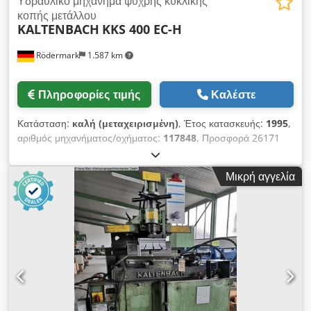
Υδραυλικό μηχάνημα ψυχρής κυκλικής
κοπής μετάλλου
KALTENBACH
KKS 400 EC-H
Rödermark
1.587 km
Πληροφορίες τιμής
Καλέστε
Κατάσταση:
καλή (μεταχειρισμένη)
, Έτος κατασκευής:
1995
,
αριθμός μηχανήματος/οχήματος:
117848
, Προσφορά 26171
Τεχνικά στοιχεία: - Διάμετρος δίσκου κοπής: έως 400 mm -
Περιοχή κοπής στις 90°: - στρογγυλό: 130 mm - τετράγωνο:
Μικρή αγγελία
120 mm - ορθογώνιο: 300 x 40 mm ή 240 x 85 mm - Περιοχή
κοπής στις 45°: - στρογγυλό: 130 mm - τετράγωνο: 110 mm -
ορθογώνιο: 245 x 40 mm - Δυνατότητα γωνιακής ρύθμισης
αριστερά και δεξιά: 0 - 90° - 2 ταχύτητες κοπής: 13 + 26
m/min - Κίνηση: 400 V / 1,8 / 2,7 kW - Υδραυλική,
απεριόριστα ρυθμιζόμενη ταχύτητα προώθησης του δίσκου
κοπής - Κάθετη υδραυλική σύσφιγξη μετάλλου + 2 υδραυλικά
οριζόντια σφιγκτήρες μετάλλου - Σύστημα ψύξης -
Τραπεζοειδής κύλιση εισόδου με επιφάνεια απόθεσης: 5000