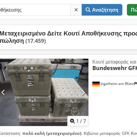
Αναζήτηση
Π
Μεταχειρισμένο Δείτε Κουτί Αποθήκευσης προ
πώληση
(17.459)
Κουτί μεταφοράς κα
Bundeswehr
GF
Ingelheim am Rhein
1
/
7
Κατάσταση:
πολύ καλή (μεταχειρισμένο)
, Κιβώτιο μεταφοράς GFK Κο