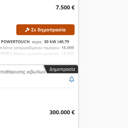
7.500 €
Σε δημοπρασία
:
POWERTOUCH
, ισχύς:
30 kW (40,79
ο πλάτος κατεργαζόμενου τεμαχίου:
15.000
ΕΙΕΣ Μήκος τεμαχίου εργασίας: 18.800
.000 mm Μέγιστο μήκος πλάκας: 4.300
 mm Μέγιστη ταχύτητα προώθησης: 80
Δημοπρασία
αποθήκευσης κιβωτίων
τημα ελέγχου: POWERTOUCH Συνολική
 και παραδίδεται στην πραγματική του
 όπως αρέσει»), με βάση φωτογραφική
γοραστής έχει το δικαίωμα να
θύνη για την εγκατάσταση, την ασφάλιση
αφορά: 5107
300.000 €