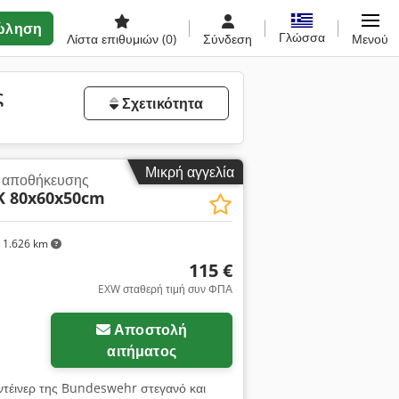
ώληση
Γλώσσα
Λίστα επιθυμιών
(0)
Σύνδεση
Μενού
ς
Σχετικότητα
Μικρή αγγελία
ι αποθήκευσης
K 80x60x50cm
1.626 km
115 €
EXW σταθερή τιμή συν ΦΠΑ
Αποστολή
αιτήματος
ντέινερ της Bundeswehr στεγανό και