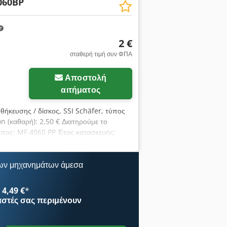
αποκλεισμός δεν ισχύει για αξιώσεις
060BP
άβαση των υποχρεώσεων του πωλητή ή
ίας.
2 €
σταθερή τιμή συν ΦΠΑ
Ζητήστε περισσότερες
Αποστολή
φωτογραφίες
αιτήματος
οθήκευσης / δίσκος, SSI Schäfer, τύπος
ion (καθαρή): 2,50 € Διατηρούμε το
ύπος: MF 4060 PP Έτος κατασκευής:
ές διαστάσεις Μ x Π x Υ 366 x 267 x 42
ριεχομένου (μέγ.) 20 kg Crodpfxou
εσία: CZ, Bor, μεταγενέστερη αποθήκη
ων μηχανημάτων άμεσα
4,49 €
*
αστές
σας περιμένουν