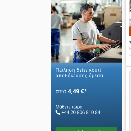
χ
Πώληση δείτε κουτί
αποθήκευσης άμεσα
από
4,49 €
*
Μάθετε τώρα
+44 20 806 810 84