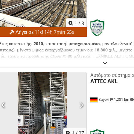
1
/
8
Λήγει σε
11
d
14
h
7
min
54
s
Έτος κατασκευής:
2010
, κατάσταση:
μεταχειρισμένο
, μοντέλο ελεγκτή
ίππους)
, μέγιστο μήκος κατεργαζόμενου τεμαχίου:
18.800 χιλ.
, μέγιστ
ιλ.
, ταχύτητα προώθησης άξονα Χ:
80 μ/λεπτό
, ΤΕΧΝΙΚΕΣ ΛΕΠΤΟΜΕΡ
mm Πλάτος τεμαχίου εργασίας: 15.000 mm Ελάχιστο μήκος πλάκας: 2
mm Ελάχιστο πλάτος πλάκας: 800 mm Μέγιστο πλάτος πλάκας: 2.200
Αυτόματο σύστημα 
m/min Crjdpezmtmnofx Ah Uef ΛΕΠΤΟΜΕΡΕΙΕΣ ΜΗΧΑΝΗΜΑΤΟΣ Σύσ
ATTEC
AKL
ισχύς σύνδεσης: 30 kW ΕΞΟΠΛΙΣΜΟΣ Σήμανση CE Το μηχάνημα πωλείται
κατάσταση και σύμφωνα με τους ισχύοντες νόμους («όπως φαίνεται και
τεκμηρίωση και τεχνικά/εμπορικά έγγραφα περιγραφικού χαρακτήρα. Ο α
Bayern
1.281 km
επιθεωρήσει το προϊόν πριν από την παραλαβή και αναλαμβάνει την ευ
και τη χρήση του μηχανήματος στον προοριζόμενο χώρο. Εξωτερική αν
1
/
27