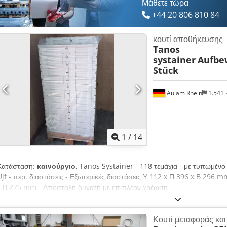
Μάθετε τώρα
+44 20 806 810 84
κουτί αποθήκευσης
Tanos
systainer
Aufbe
Stück
Au am Rhein
1.541
1
/
14
Κατάσταση:
καινούργιο
, Tanos Systainer - 118 τεμάχια - με τυπωμέ
Ujf - περ. διαστάσεις - Εξωτερικές διαστάσεις Υ 112 x Π 396 x Β 296 m
x Β 275 mm - Αποστολή δυνατή με επιπλέον χρέωση
Κουτί μεταφοράς κα