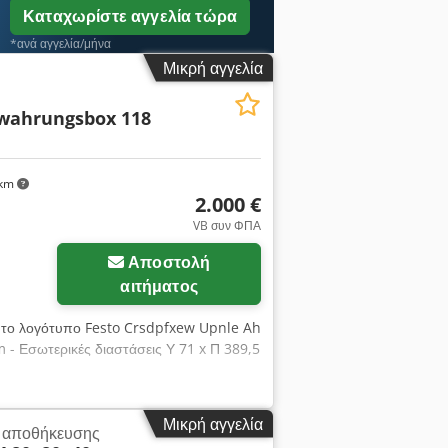
Καταχωρίστε αγγελία τώρα
*ανά αγγελία/μήνα
Μικρή αγγελία
wahrungsbox 118
 km
2.000 €
VB συν ΦΠΑ
Αποστολή
αιτήματος
νο το λογότυπο Festo Crsdpfxew Upnle Ah
m - Εσωτερικές διαστάσεις Υ 71 x Π 389,5
Μικρή αγγελία
ι αποθήκευσης