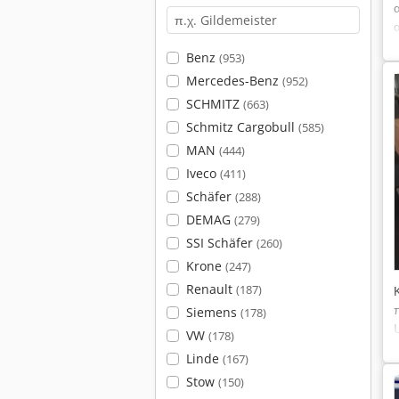
Benz
(953)
Mercedes-Benz
(952)
SCHMITZ
(663)
Schmitz Cargobull
(585)
MAN
(444)
Iveco
(411)
Schäfer
(288)
DEMAG
(279)
SSI Schäfer
(260)
Krone
(247)
Renault
(187)
Siemens
(178)
VW
(178)
Linde
(167)
Stow
(150)