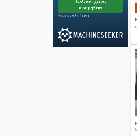
πωλείται χωρίς
προμήθεια
*ανά αγγελία/μήνα