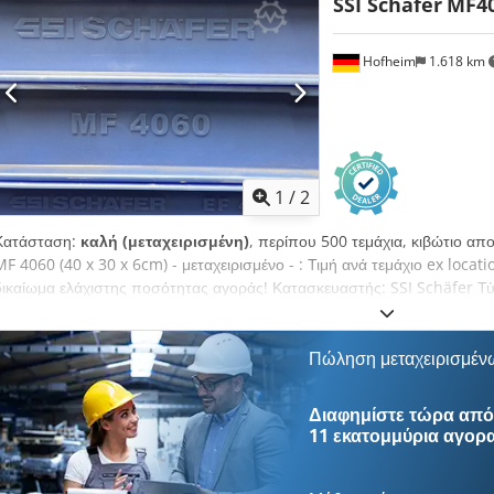
αποκλεισμό οποιασδήποτε εγγύησης ή ευθύνης για υλικά ελαττώματα. Ο 
SSI Schäfer
MF4
αποζημίωσης που απορρέουν από βαριά αμέλεια ή εκ προθέσεως παρ
για οποιαδήποτε βλάβη της ζωής, της σωματικής ακεραιότητας ή της υγε
Hofheim
1.618 km
1
/
2
Κατάσταση:
καλή (μεταχειρισμένη)
, περίπου 500 τεμάχια, κιβώτιο απ
MF 4060 (40 x 30 x 6cm) - μεταχειρισμένο - : Τιμή ανά τεμάχιο ex locat
δικαίωμα ελάχιστης ποσότητας αγοράς! Κατασκευαστής: SSI Schäfer Τ
άγνωστο Εξωτερικές διαστάσεις: L x W x H 396 x 297 x 60 mm Εσωτερικ
mm Χρήσιμο ύψος στη στοίβα 27 mm Χωρητικότητα 4,1 λίτρα Φορτίο πε
Spdhs Ah Uof Χρώμα: μπλε Κατάσταση: καλή, Διαθέσιμο: αμέσως Τοποθ
Πώληση μεταχειρισμέν
Frankenberg / Σαξονία
Διαφημίστε τώρα από 
11 εκατομμύρια αγορ