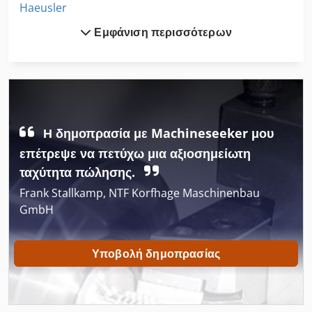
Haeusler
Εμφάνιση περισσότερων
Hainbuch
Hauser
Heilbronn
Hensel
Η δημοπρασία με Machineseeker μου
Herkules
επέτρεψε να πετύχω μια αξιοσημείωτη
ταχύτητα πώλησης.
Hermle
Frank Stallkamp, NTF Korfhage Maschinenbau
Hermle U 1130
GmbH
Okamoto
Υποβολή δημοπρασίας
Pressta Eisele Πριόνι
Primultini