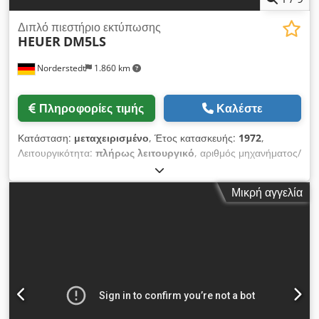
Διπλό πιεστήριο εκτύπωσης
HEUER
DM5LS
Norderstedt
1.860 km
Πληροφορίες τιμής
Καλέστε
Κατάσταση:
μεταχειρισμένο
, Έτος κατασκευής:
1972
,
Λειτουργικότητα:
πλήρως λειτουργικό
, αριθμός μηχανήματος/
οχήματος:
M06L/7477
, Αριθμός προσφοράς: M06L/7477
Τύπος μηχανής: Διπλό πιεστήριο εκτύπωσης Μάρκα: HEUER
Μικρή αγγελία
Τύπος: DM5LS Έτος κατασκευής: 1972 Εύρος διαμέτρου: 2-
5,2 mm Μήκος στελέχους κάτω από την κεφαλή: 120 mm
Μήκος αποκοπής: 146 mm Dcjdpfx Answi S Urs Tjk Εξαγωγή
τεμαχίων/λεπτό: 105 Τοποθεσία: Στην αποθήκη μας