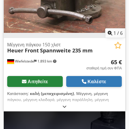
1
/
6
Μέγγενη πάγκου 150 χλστ
Heuer Front
Spannweite 235 mm
65 €
Wiefelstede
1.893 km
σταθερή τιμή συν ΦΠΑ
Αιτηθείτε
Καλέστε
Κατάσταση:
καλή (μεταχειρισμένη)
, Μέγγενη, μέγγενη
πάγκου, μέγγενη κλειδαρά, μέγγενη παράλληλη, μέγγενη
βαρέως τύπου Dcsdpevm U Htofx An Tek -Παράλληλη
μέγγενη: πλάτος σιαγόνας 150 x 30 mm - Άνοιγμα φτερών:
235 mm -Διαστάσεις: 490/220/H195 mm -Βάρος: 26 kg