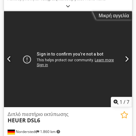
διατηρημένη διπλή πιεστική πρέσα DL5 της Heuer Hammer.
Έτοιμη για άμεση χρήση. Dcodpfx Anexzft Nj Tok
Μικρή αγγελία
1
/
7
Διπλό πιεστήριο εκτύπωσης
HEUER
DSL6
Norderstedt
1.860 km