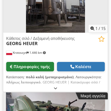
1
/
15
Κάθετος σιλό / Δεξαμενή αποθήκευσης
GEORG HEUER
Krotoszyn
1.446 km
Πληροφορίες τιμής
Καλέστε
Κατάσταση:
πολύ καλή (μεταχειρισμένο)
, Λειτουργικότητα:
πλήρως λειτουργικό
, GEORG HEUER | Κατακόρυφο σιλό /
Βιομηχανική δεξαμενή αποθήκευσης μεγάλου όγκου
Dcsdezczwnopfx An Tok Κατασκευαστής: Georg Heuer
Μικρή αγγελία
Behälterhandel und Industriebedarf GmbH Γενικές
διαστάσεις: Ø 3600 mm (διάμετρος) x 12000 mm (συνολικό
ύψος) Το κατακόρυφο σιλό μεγάλου μεγέθους της γερμανικής