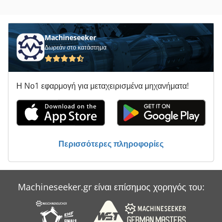
Primultini 1600
Prinzing
Machineseeker
Siegmund
Δωρεάν στο κατάστημα
Weiler
Η Νο1 εφαρμογή για μεταχειρισμένα μηχανήματα!
Weiler E 110
Weiler Primus
Weiler Primus 2 Cnc
Περισσότερες πληροφορίες
Weiler Primus Cnc
Weiler Primus Vc
Machineseeker.gr είναι επίσημος χορηγός του:
Πρισμα