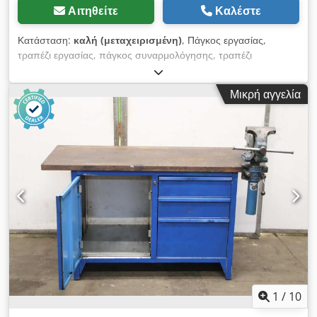
Αιτηθείτε
Καλέστε
Κατάσταση:
καλή (μεταχειρισμένη)
, Πάγκος εργασίας,
τραπέζι εργασίας, πάγκος συναρμολόγησης, τραπέζι
συναρμολόγησης, τραπέζι εργαστηρίου - Κατασκευαστής:
Lista, πάγκος εργασίας με μέγγενη / βαριά κατασκευή με
Μικρή αγγελία
συρτάρια - Πάγκος: περ. 1250/700/Υ850 mm - Συρτάρια/
πόρτα ντουλαπιού: κλειδώνουν, χωρίς κλειδί / κατανομή/ύψος
δείτε φωτογραφίες - Μέγγενη: Heuer Front, ρυθμιζόμενη καθ'
ύψος και περιστρεφόμενη - Σιαγόνες: 180 x 30 mm, άνοιγμα
230 mm - Διαστάσεις μεταφοράς: 1250/960/Υ1140 mm
Dcjdpfx Ansxzzmrs Tok - Βάρος: 138 kg
1
/
10