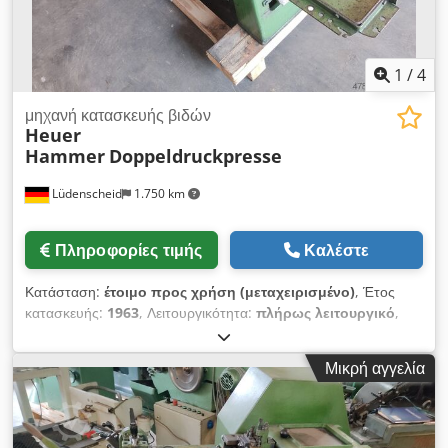
1
/
4
μηχανή κατασκευής βιδών
Heuer
Hammer
Doppeldruckpresse
Lüdenscheid
1.750 km
Πληροφορίες τιμής
Καλέστε
Κατάσταση:
έτοιμο προς χρήση (μεταχειρισμένο)
, Έτος
κατασκευής:
1963
, Λειτουργικότητα:
πλήρως λειτουργικό
,
Πολύ καλά διατηρημένη διπλή πρέσα DM3 της Heuer
Hammer. Άμεσα έτοιμη για χρήση. Dcjdpexywlnjfx An Tsk
Μικρή αγγελία