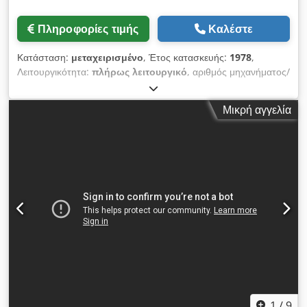
Πληροφορίες τιμής
Καλέστε
Κατάσταση:
μεταχειρισμένο
, Έτος κατασκευής:
1978
,
Λειτουργικότητα:
πλήρως λειτουργικό
, αριθμός μηχανήματος/
οχήματος:
M06L/7480
, Αριθμός προσφοράς: M06L/7480
Τύπος μηχανήματος: Διπλό πιεστήριο εκτύπωσης Μάρκα:
Μικρή αγγελία
HEUER Τύπος: DSL6 Έτος κατασκευής: 1978 Dcsdpfxowi S R
Hj An Tok Εύρος διαμέτρων: 3-6 mm Μήκος άξονα κάτω από
την κεφαλή: 35-120 mm Μέγιστο μήκος αποκοπής: 146 mm
Απόδοση - τεμάχια/λεπτό: 90 Τοποθεσία: Στην αποθήκη μας
1
/
9