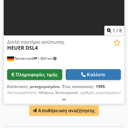
1
/
8
Διπλό πιεστήριο εκτύπωσης
HEUER
DSL4
Norderstedt
1.860 km
Πληροφορίες τιμής
Καλέστε
Κατάσταση:
μεταχειρισμένο
, Έτος κατασκευής:
1985
,
Λειτουργικότητα:
πλήρως λειτουργικό
, αριθμός μηχανήματος/
οχήματος:
M06L/7481
, Αριθμός προσφοράς: M06L/7481
Τύπος μηχανήματος: Διπλό πιεστήριο εκτύπωσης Μάρκα:
Αποθήκευση αναζήτησης
HEUER Τύπος: DSL4 Έτος κατασκευής: 1985 Εύρος
διαμέτρων: 2-4 mm Μήκος άξονα κάτω από την κεφαλή: 100
mm Μέγιστο μήκος αποκοπής: 117 mm Απόδοση - τεμάχια/