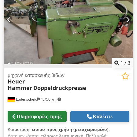
1
/
3
μηχανή κατασκευής βιδών
Heuer
Hammer
Doppeldruckpresse
Lüdenscheid
1.750 km
Πληροφορίες τιμής
Καλέστε
Κατάσταση:
έτοιμο προς χρήση (μεταχειρισμένο)
,
Λειτουργικότητα:
πλήρως λειτουργικό
, Πολύ καλά