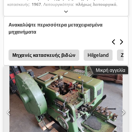
κατασκευής:
1967
, Λειτουργικότητα:
πλήρως λειτουργικό
,
Πολύ καλά διατηρημένη διπλή πρέσα DM2 από Heuer
Hammer. Άμεσα έτοιμη προς χρήση. Dodpfx Ajxywkwjn Tock
Ανακαλύψτε περισσότερα μεταχειρισμένα
μηχανήματα
ν
Μηχανές κατασκευής βιδών
Hilgeland
Ζουμ
Μικρή αγγελία