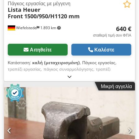
Πάγκος εργασίας με μέγγενη
Lista Heuer
Front
1500/950/H1120 mm
640 €
Wiefelstede
1.893 km
σταθερή τιμή συν ΦΠΑ
Αιτηθείτε
Καλέστε
Κατάσταση:
καλή (μεταχειρισμένη)
, Πάγκος εργασίας,
τραπέζι εργασίας, πάγκος συναρμολόγησης, τραπέζι
συναρμολόγησης, επιφάνεια εργασίας - Κατασκευαστής: Lista,
πάγκος εργασίας με μέγγενη / βαριά κατασκευή με συρτάρια
Μικρή αγγελία
Djdpfx Aexz Aa Tsn Teck - Επιφάνεια εργασίας: 1500/700/
Υ850 mm - Συρτάρια/πόρτα ντουλαπιού: κλειδώνουν, χωρίς
κλειδί / διαρρύθμιση/ύψος δείτε φωτογραφίες - Μέγγενη: Heuer
Front, ρυθμιζόμενη καθ' ύψος και περιστρεφόμενη - Σιαγόνες
μέγγενης: 180 x 30 mm, άνοιγμα 235 mm - Διαστάσεις
μεταφοράς: 1500/950/Υ1120 mm - Βάρος: 139 kg