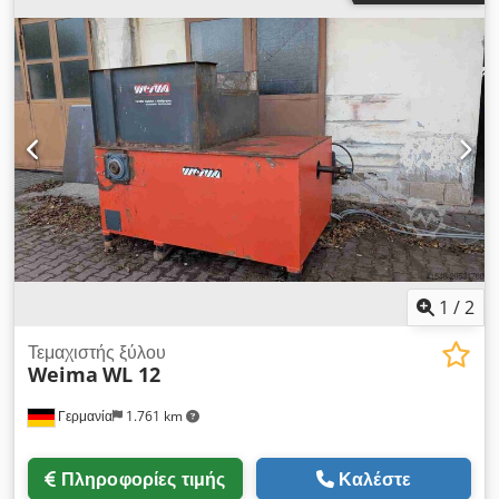
κυλινδροδρόμων σε μήκη από 2 έως 6 μέτρα. Η ράγα κύλισης
είναι κατασκευασμένη από ορθογώνιο σωλήνα 60 x 30 x 3. Η
χαλύβδινη μεζούρα είναι αυτοκόλλητη. Ο μεγεθυντικός φακός
με 6x μεγέθυνση διευκολύνει την ακριβή ρύθμιση του
επιθυμητού μήκους. Προσοχή: Αφορά μόνο το σύστημα στοπ
χωρίς κυλινδροδρόμο!
1
/
2
Τεμαχιστής ξύλου
Weima
WL 12
Γερμανία
1.761 km
Πληροφορίες τιμής
Καλέστε