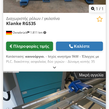
1
/
1
Διαχωριστής ρόλων / γκιλοτίνα
Klanke
RGS35
Osnabrück
1.811 km
Πληροφορίες τιμής
Καλέστε
Κατάσταση:
καινούργιο
, - Ισχύς κινητήρα 9kW - Έλεγχος με
PLC, διακόπτης ασφαλείας δύο χεριών - Δύναμη κοπής 35
τόνους - Ευθύς τραπέζι σχισίματος - Κανάλι κοπής: - μέγ.
μήκος μαχαιριού L= 2000mm Cjdpfxjgl Ac Se Ablsha - μέγ.
Μικρή αγγελία
άνοιγμα H= 1200mm - Βάρος μηχανήματος περ. 4 τόνους -
Χρώμα RAL 5012 – ανοιχτό μπλε - Προστατευτικό σχάρα
χεριών στην περιοχή του πίνακα χειρισμού και απέναντι -
Είσοδοι για περονοφόρο όχημα συμπεριλαμβάνονται (για
εύκολη μεταφορά του μηχανήματος με περονοφόρο) Ειδική
παραγγελία Τιμή και περισσότερες πληροφορίες κατόπιν
αιτήματος