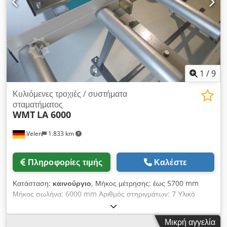
1
/
9
Κυλιόμενες τροχιές / συστήματα
σταματήματος
WMT
LA 6000
Velen
1.833 km
Πληροφορίες τιμής
Καλέστε
Κατάσταση:
καινούργιο
, Μήκος μέτρησης: έως 5700 mm
Μήκος σωλήνα: 6000 mm Αριθμός στηριγμάτων: 7 Υλικό
σωλήνα: ανοξείδωτο ατσάλι Διαστάσεις (Μ x Π x Υ): 6,0 x 0,3 x
0,2 m Chodpfjfv Atlsx Ablsa Το σύστημα μέτρησης μήκους
Μικρή αγγελία
είναι διαθέσιμο για την αναβάθμιση υφιστάμενων