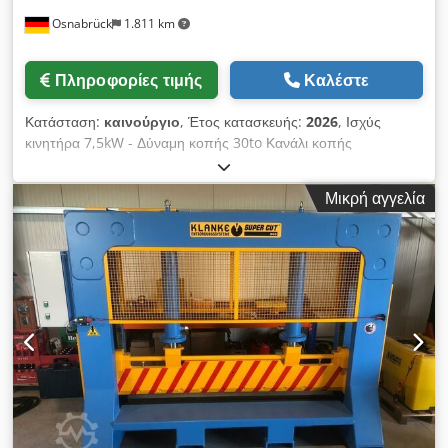
Osnabrück
1.811 km
Πληροφορίες τιμής
Καλέστε
Κατάσταση:
καινούργιο
, Έτος κατασκευής:
2026
, Ισχύς
κινητήρα 7,5kW - Δύναμη κοπής 30to Κανάλι κοπής
σχεδιασμένο για - Μέγιστο μήκος ρολού 1500mm - Μέγιστη
διάμετρος ρολού 850mm - Βάρος μηχανήματος περίπου
Μικρή αγγελία
3500kg - Χωρητικότητα δεξαμενής περίπου 110 λίτρα -
προστατευτικό χειρός στην περιοχή του πίνακα ελέγχου και
απέναντι από αυτόν -κλειδαριά μαχαιριού -Τραπέζι
διαχωρισμού σε ευθεία σχεδίαση -2-πτυχιακή τεκμηρίωση στα
γερμανικά (1x κείμενο, 1x CD) -Χρώμα RAL 5012 - γαλάζιο
Cjdpfx Asgl Adzobljha Προστατευτική σχάρα/
μικρομαχαιροπήρουνα RAL 1028 κίτρινο πεπόνι Μηχανή σε
απόθεμα και άμεσα διαθέσιμη Τιμή και περαιτέρω πληροφορίες
κατόπιν αιτήματος