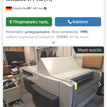
Emskirchen
1.461 km
Πληροφορίες τιμής
Καλέστε
Κατάσταση:
μεταχειρισμένο
, Έτος κατασκευής:
1995
,
αριθμός μηχανήματος/οχήματος:
102085
, Αντλία κενού
Rietschle VFT 140 (11)Baujahr / Year 1995 - Serial-No.
102085-1113 Enddruck / Πίεση 100mbar Χωρητικότητα κενού
Μικρή αγγελία
50HZ=140/60HZ=168 m3/h Χωρητικότητα 1450 / 170 λεπτά
Cjdpfx Abeh Eg Tqolsha Επιθεώρηση μέσω Skype-Video-
Inspection μέσω Skype-Video Θα χαρούμε πολύ με την
επίσκεψή σας - περισσότερα μηχανήματα σε απόθεμα
Διαθέσιμο άμεσα - Μπορεί να επιθεωρηθεί Σε απόθεμα
Emskirchen / Νυρεμβέργη - Μπορεί να ελεγχθεί