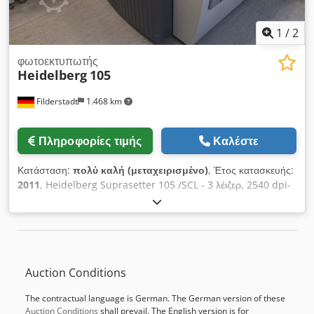
1
/
2
φωτοεκτυπωτής
Heidelberg
105
Filderstadt
1.468 km
Πληροφορίες τιμής
Καλέστε
Κατάσταση:
πολύ καλή (μεταχειρισμένο)
, Έτος κατασκευής:
2011
, Heidelberg Suprasetter 105 /SCL - 3 λέιζερ, 2540 dpi-
5080 dpi - Ώρες λειτουργίας λέιζερ: 9818 Csdpfx Asx Uq
Aleblsha - Διάτρητη Bacher - 1 Bit Metashooter
εγκατεστημένο σε Dell PC - Συμβόλαιο πλήρους συντήρησης
με Heidelberg - Πολύ καλή κατάσταση - Advand Stacker
Auction Conditions
The contractual language is German. The German version of these
Auction Conditions
shall prevail. The English version is for