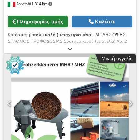
Roreto
1.314 km
Πληροφορίες τιμής
Καλέστε
Κατάσταση:
πολύ καλή (μεταχειρισμένο)
, ΔΙΠΛΗΣ ΟΨΗΣ
ΣΤΑΘΜΟΣ ΤΡΟΦΟΔΟΣΙΑΣ Σύστημα κενού (με αντλία) Αρ. 2
κάθετες στηρικτικές κολώνες της άνω δοκού στήριξης Αρ. 1
οριζόντια άνω δοκός στήριξης (πάνω στην οποία γλιστρά το
Μικρή αγγελία
βαγονέτο) Αρ. 1 μηχανοκίνητο βαγονέτο με οριζόντιους
μεταλλικούς βραχίονες Cedsfi Tg Hjpfx Ablsha Εξωτερικός
κυλιόμενος διάδρομος (στο δάπεδο) για την εισαγωγή της
στοίβας πλακών στον σταθμό τροφοδοσίας Εξωτερικός
μηχανοκίνητος κυλιόμενος διάδρομος (παραλαβή πλακών από
τον σταθμό τροφοδοσίας) Διαχωρισμένος ηλεκτρικός πίνακας
ελέγχου Περιμετρικός προστατευτικός φράκτης με χαλιά
ασφαλείας Εργασιακή απόδοση (κύκλοι / λεπτό) περ. 16 Πάχος
πλακών (ελαχ./μεγ.) mm 10 / 50 (περίπου) Ελάχιστες
διαστάσεις πλακών mm 250 x 320 (περίπου) Μέγιστες
διαστάσεις πλακών mm 1300 x 3000 (περίπου) Συνολική
εγκατεστημένη ισχύς Kw 30