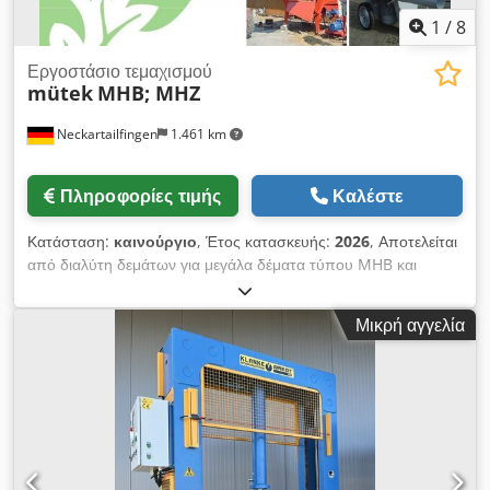
1
/
8
Εργοστάσιο τεμαχισμού
mütek
MHB; MHZ
Neckartailfingen
1.461 km
Πληροφορίες τιμής
Καλέστε
Κατάσταση:
καινούργιο
, Έτος κατασκευής:
2026
, Αποτελείται
από διαλύτη δεμάτων για μεγάλα δέματα τύπου MHB και
τεμαχιστή άχυρου τύπου MHZ 1) Διαλύτης δεμάτων MHB:
Ειδική τιμή από 24.975 € καθαρά (χρόνος κατασκευής περίπου
Μικρή αγγελία
15 εβδομάδες) Κατάλληλο για στρογγυλά ή τετράγωνα δέματα.
Συμπεριλαμβανομένου μετατροπέα συχνότητας (FU) – ρυθμίζει
την ταχύτητα της μεταφορικής ταινίας με καδένες. Τα δέματα
τοποθετούνται στη μεταφορική ταινία με καδένες και
ενεργοποιείται η προώθηση του φρέζερ. Τα δόντια του φρέζερ
διαλύουν το άχυρο από το δέμα και το πετούν στη χοάνη.
Ιδανικά προτείνεται ο συνδυασμός διαλύτη δεμάτων και