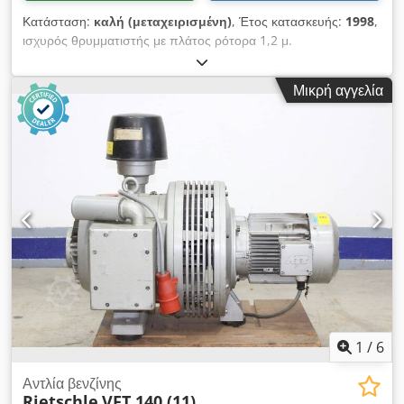
Κατάσταση:
καλή (μεταχειρισμένη)
, Έτος κατασκευής:
1998
,
ισχυρός θρυμματιστής με πλάτος ρότορα 1,2 μ.
Chedoxwwvuepfx Ablsa μεγάλη διάμετρος ρότορα 368 mm με
64 μαχαίρια 37 kW κινητήρας Κινητήρας και κιβώτιο ταχυτήτων
Μικρή αγγελία
ανανεώθηκαν πριν 6 χρόνια
1
/
6
Αντλία βενζίνης
Rietschle
VFT 140 (11)