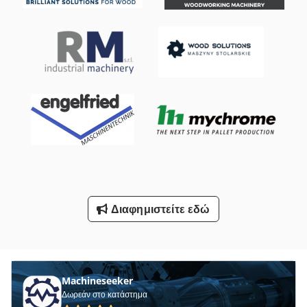
Οδηγηση
Πένσα Με Σκίσιμο Στο Πλάι
Σέλινα Με Σάλτσα Πλάκα
Στενή-Διάδρομου Φορτηγό
Τησ Ογαπ
Τι Επέκτασης
Υποστήριγμα-Με Άξονα
Διαφημιστείτε εδώ
Όλα Τα
Όλα Τα Μεταλλικά Διαχωριστικό
Machineseeker
Δωρεάν στο κατάστημα