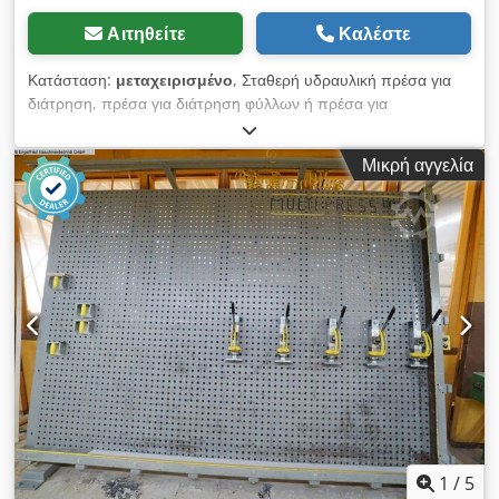
Αιτηθείτε
Καλέστε
Κατάσταση:
μεταχειρισμένο
, Σταθερή υδραυλική πρέσα για
διάτρηση, πρέσα για διάτρηση φύλλων ή πρέσα για
συγκόλληση, για τη συγκόλληση ή τη σταθεροποίηση τεμαχίων
εργασίας, όπως πλαίσια, φύλλα, παράθυρα ή πόρτες. Τεχνικά
Μικρή αγγελία
χαρακτηριστικά: Csdpfx Aaezryy Se Tjrf - Κύλινδροι: 6 -
Συστήματα συγκράτησης: 3 - Επιφάνεια πρέσας: 260 x 145 cm
1
/
5