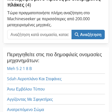
πλάκες
(4)
σύσφιξη με άτρακτο - Διαστάσεις: Μ=3000, Π=800, Υ=2100
mm - Βάρος: 1250 kg ΕΠΙΛΟΓΗ: Crjdpovz Hxwefx Aa Tof -
Τώρα πραγματοποιήστε πλήρη αναζήτηση στο
Επιπλέον μονάδα πίεσης με γωνιακό κιβώτιο: €590,00 -
Machineseeker με περισσότερες από 200.000
Συγκρατητής: €250,00
μεταχειρισμένες μηχανές.
Αναζήτηση
Περιηγηθείτε στις πιο δημοφιλείς ονομασίες
μηχανημάτων:
Meh 5 2 1 8 B
Sdah Αεροπλάνο Και Στεφάνες
Άνω Εμβόλου Τύπου
Αγγίζοντας Με Σφιγκτήρες
Ανατρεπόμενο Σώμα