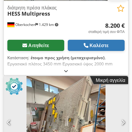
διάτρητη πρέσα πλάκας
HESS
Multipress
8.200 €
Oberkochen
1.429 km
σταθερή τιμή συν ΦΠΑ
Αιτηθείτε
Καλέστε
Κατάσταση:
έτοιμο προς χρήση (μεταχειρισμένο)
,
Εργασιακό πλάτος 3450 mm Εργασιακό ύψος 2000 mm
Αριθμός υδραυλικών κυλίνδρων πίεσης 5 τεμ. Διαστάσεις
φόρτωσης Μ x Π x Υ 3600 x 1200 x 2720 mm Πρέσα
Μικρή αγγελία
διάτρητης πλάκας Hess "Multipress" Για όλα τα παράθυρα και
τις πόρτες με λοξές, τοξωτές ή τομεακές καμπύλες. Επίσης
κατάλληλη για εσωτερικές κατασκευές ή κατασκευή σκελετών.
Ιδανική για συγκόλληση σκαλοπατιών και πολλά άλλα. Μέγιστη
περιοχή εργασίας περίπου 3450 x 2000 mm Εξωτερικές
διαστάσεις περίπου 3600 x 1200 x 2720 mm Η κάθετη πρέσα
διάτρητης πλάκας είναι κατασκευασμένη από βαριά,
απαραμόρφωτη ατσάλινη κατασκευή. Χάρη στην απλή,
στιβαρή και οικονομική της κατασκευή έχει μεγάλη διάρκεια