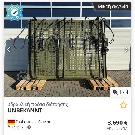
Μικρή αγγελία
1
/
4
υδραυλική πρέσα διάτρησης
UNBEKANNT
3.690 €
Tauberbischofsheim
1.519 km
VB συν ΦΠΑ