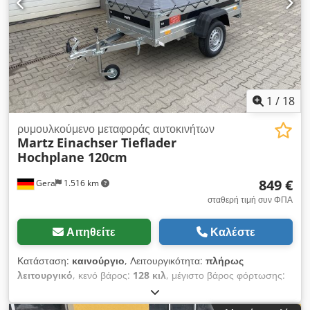
ρυμουλκούμενα και εξοπλισμό αποδεσμευόμενου τύπου. Με
ένα πάρκο οχημάτων άμεσης παράδοσης που περιλαμβάνει
περισσότερα από 50 φορτηγά και περισσότερα από 150
κοντέινερ, κάδους με και χωρίς γερανό. S.E.&O Λαμβάνοντας
υπόψη την ποσότητα των διαφημίσεων και των λεπτομερειών
που έχουν καταχωρηθεί, η Aurora καλεί τους ενδιαφερόμενους
να επιβεβαιώσουν την ορθότητα των δεδομένων με το τμήμα
1
/
18
πωλήσεων.
ρυμουλκούμενο μεταφοράς αυτοκινήτων
Martz
Einachser Tieflader
Hochplane 120cm
849 €
Gera
1.516 km
σταθερή τιμή συν ΦΠΑ
Αιτηθείτε
Καλέστε
Κατάσταση:
καινούργιο
, Λειτουργικότητα:
πλήρως
λειτουργικό
, κενό βάρος:
128 κιλ
, μέγιστο βάρος φόρτωσης:
622 κιλ
, συνολικό βάρος:
750 κιλ
, διάταξη αξόνων:
1 άξονας
,
μήκος χώρου φόρτωσης:
2.010 χιλ.
, πλάτος χώρου