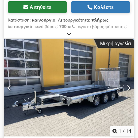
Αιτηθείτε
Καλέστε
Κατάσταση:
καινούργιο
, Λειτουργικότητα:
πλήρως
λειτουργικό
, κενό βάρος:
700 κιλ
, μέγιστο βάρος φόρτωσης:
2.800 κιλ
, διάταξη αξόνων:
2 άξονες
, κατάσταση ελαστικών:
100 ποσοστό
, χρώμα:
ασημί
, Έτος κατασκευής:
2025
,
Μικρή αγγελία
Μεταφορέας αυτοκινήτων REPO R2P – κορυφαία ποιότητα για
ασφαλή μεταφορά οχημάτων! Το ρυμουλκούμενο είναι η ιδανική
λύση για την ασφαλή και επαγγελματική μεταφορά: *
Κατασκευαστικών μηχανημάτων και εκσκαφέων, καθώς και *
άλλων οχημάτων. ✅ Ανθεκτική και μακράς διαρκείας κατασκευή
✅ Υψηλή σταθερότητα και ασφάλεια κατά τη διάρκεια της
μεταφοράς Cjdpsyqyf Tjfx Aikjha ✅ Ιδανικό για ιδιωτική και
επαγγελματική χρήση Αυτός ο μεταφορέας αυτοκινήτων πείθει
με την ποιότητα, την αξιοπιστία και την προσεκτικά μελετημένη
κατασκευή του – ιδανικό για όλους όσους επιθυμούν να
μεταφέρουν το όχημά τους με ασφάλεια στον προορισμό του.
Τεχνικά χαρακτηριστικά: * Μάρκα: REPRO * Τύπος:
Μεταφορέας οχημάτων * Μέγιστο επιτρεπόμενο βάρος: 3500
kg * Βάρος χωρίς φορτίο: περίπου 700 kg * Άξονες: 2 *
1
/
14
Ελαστικά: 195/50 R13C * Μήκος: 5290 mm * Πλάτος: 2100