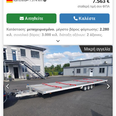
7.563 €
Karlsfeld
1.314 km
σταθερή τιμή συν ΦΠΑ
Αιτηθείτε
Καλέστε
Κατάσταση:
μεταχειρισμένο
, μέγιστο βάρος φόρτωσης:
2.280
κιλ
, συνολικό βάρος:
3.000 κιλ
, διάταξη αξόνων:
2 άξονες
,
πρώτη ταξινόμηση:
07/2026
, μήκος χώρου φόρτωσης:
5.000
χιλ.
, συνολικό πλάτος:
2.090 χιλ.
, Έτος κατασκευής:
2026
,
Μικρή αγγελία
Αυτομεταφορέας σε εκτέλεση ανατρεπόμενου υπερφορτωτή
Πακέτο άνεσης - Έκδοση για 100 km/h - κλειστό δάπεδο
αλουμινίου - εφεδρικός τροχός με βάση - πλήρης σύστημα
συγκράτησης τροχών Πλαίσιο χαμηλού δαπέδου: άξονες
συνεχούς ροής χωρίς συντήρηση με ενισχυμένα μακρυά
έδρανα, γαλβανισμένοι εν θερμώ Φρένα: 4-τροχοί φρένα
βαρύτητας με πλήρως αυτόματο σύστημα οπισθοδρόμησης
και χειρόφρενο Ανάρτηση: Προοδευτική ανεξάρτητη ανάρτηση
τροχών με αποσβεστήρες κραδασμών - εξαιρετικά οδικά
χαρακτηριστικά ακόμα και υπό ακραίες φορτίσεις, 4
αποσβεστήρες κραδασμών Octagon και έκδοση 100 km/h
Chodpfx Aiezq Iprekoa Ρουλεμάν τροχού: Διπλής σειράς,