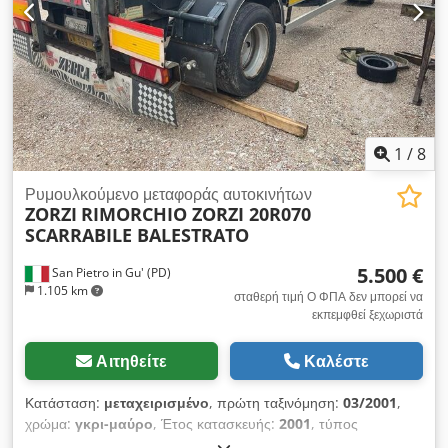
πλήρες αλουμίνιο Ζάντες αλουμινίου Στήριγμα τροχού με
ηλεκτρικό σύστημα Πίσω στηρίγματα Σημεία πρόσδεσης κάθε
80 mm 4x Μπάρες ασφαλείας τροχών από αλουμίνιο Ύψος
φόρτωσης 580 mm Γωνία ανόδου 9° 2 Ράγες φόρτωσης
Εργαλειοθήκη Έγκριση για ταχύτητα 100 km/h Δυνατότητα
χρηματοδότησης κατόπιν αιτήματος!!
1
/
8
Ρυμουλκούμενο μεταφοράς αυτοκινήτων
ZORZI
RIMORCHIO ZORZI 20R070
SCARRABILE BALESTRATO
5.500 €
San Pietro in Gu' (PD)
1.105 km
σταθερή τιμή Ο ΦΠΑ δεν μπορεί να
εκπεμφθεί ξεχωριστά
Αιτηθείτε
Καλέστε
Κατάσταση:
μεταχειρισμένο
, πρώτη ταξινόμηση:
03/2001
,
χρώμα:
γκρι-μαύρο
, Έτος κατασκευής:
2001
, τύπος
μετάδοσης:
άλλο
, ΠΙΝΑΚΙΔΑ: AB93613 ΤΙΤΛΟΣ: