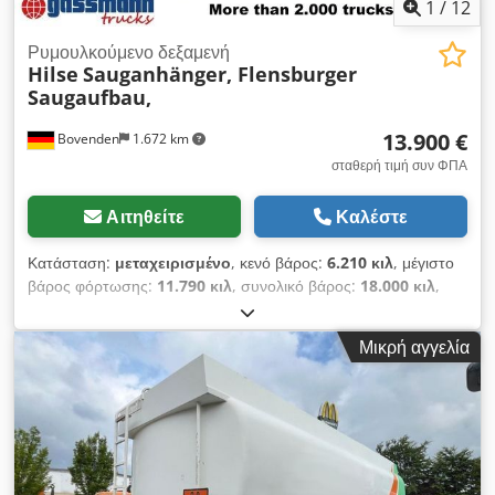
1
/
12
Ρυμουλκούμενο δεξαμενή
Hilse
Sauganhänger, Flensburger
Saugaufbau,
13.900 €
Bovenden
1.672 km
σταθερή τιμή συν ΦΠΑ
Αιτηθείτε
Καλέστε
Κατάσταση:
μεταχειρισμένο
, κενό βάρος:
6.210 κιλ
, μέγιστο
βάρος φόρτωσης:
11.790 κιλ
, συνολικό βάρος:
18.000 κιλ
,
διάταξη αξόνων:
2 άξονες
, πρώτη ταξινόμηση:
07/1992
, όγκος
χώρου φόρτωσης:
10 m³
, ανάρτηση:
ατσάλι
, μέγεθος
Μικρή αγγελία
ελαστικού:
385/65R22.5
, χρώμα:
γκρι
, χιλιομετρική ένδειξη:
1.001 χλμ
, τύπος μετάδοσης:
άλλο
, καμπίνα οδηγού:
άλλο
,
Τοποθεσία οχήματος: Bovenden, 2 άξονες, άξονες BPW,
άξονας περιστροφής, ανάρτηση με φύλλα σούστας, ABS
(σύστημα αντιμπλοκαρίσματος), προστασία από κάτω,
πλευρική αλουμινένια προστασία, φάρος περιστροφής, έξοδος
πίσω. Υπερκατασκευή: Flensburger Fahrzeugbau