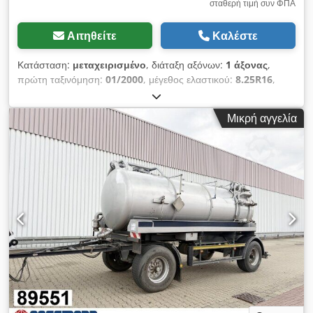
σταθερή τιμή συν ΦΠΑ
Αιτηθείτε
Καλέστε
Κατάσταση:
μεταχειρισμένο
, διάταξη αξόνων:
1 άξονας
,
πρώτη ταξινόμηση:
01/2000
, μέγεθος ελαστικού:
8.25R16
,
χρώμα:
πράσινο
, Έτος κατασκευής:
2000
, χιλιομετρική
ένδειξη:
1.001 χλμ
, τύπος μετάδοσης:
άλλο
, καμπίνα οδηγού:
Μικρή αγγελία
άλλο
, Τοποθεσία οχήματος: Bovenden, 1 άξονας, άξονες
BPW, μουσαμάς, στήριξη εμπρός, στήριξη πίσω
Υπερκατασκευή: δεξαμενή νερού από πλαστικό 1000L/
ΦΩΤΟΓΡΑΦΙΕΣ ΑΡΧΕΙΟΥ! Πρώην Bundeswehr! Πνευματικά
φρένα! Τραπεζοειδής ρυμουλκός κρίκος 40mm! Cedsi Rrr Ijpfx
Abferf Εάν το τρέιλερ αγοραστεί με έγκριση TÜV, το κόστος
είναι 3.900,00€ καθαρά! Η δεξαμενή βρίσκεται ακόμη στο
ρυμουλκούμενο, αλλά μπορεί να αποσυναρμολογηθεί άμεσα!
ΔΗΛΩΣΕΙΣ ΓΙΑ ΤΑ ΠΑΡΕΛΚΟΜΕΝΑ ΧΩΡΙΣ ΕΓΓΥΗΣΗ,
επιφυλάσσεται η δυνατότητα αλλαγών, ενδιάμεσης πώλησης
και λαθών!