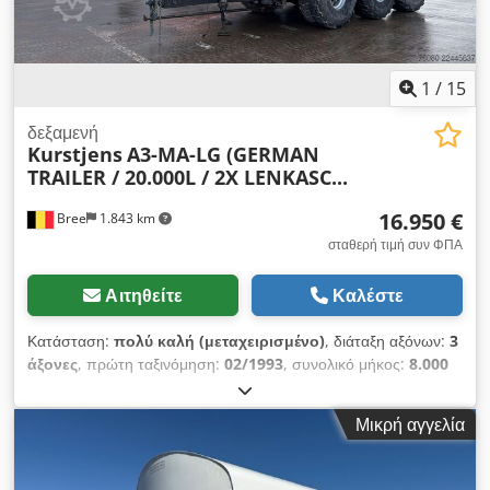
1
/
15
δεξαμενή
Kurstjens
A3-MA-LG (GERMAN
TRAILER / 20.000L / 2X LENKASC...
16.950 €
Bree
1.843 km
σταθερή τιμή συν ΦΠΑ
Αιτηθείτε
Καλέστε
Κατάσταση:
πολύ καλή (μεταχειρισμένο)
, διάταξη αξόνων:
3
άξονες
, πρώτη ταξινόμηση:
02/1993
, συνολικό μήκος:
8.000
χιλ.
, συνολικό πλάτος:
2.500 χιλ.
, συνολικό ύψος:
3.900 χιλ.
,
ανάρτηση:
αέρας
, κατάσταση ελαστικών:
50 ποσοστό
,
Μικρή αγγελία
χρώμα:
άλλο
, Έτος κατασκευής:
1993
, Προφίλ ελαστικών:
50% Ανάρτηση: Αερανάρτηση Οπίσθιος άξονας 1:
Κατευθυνόμενος Οπίσθιος άξονας 2: Κατευθυνόμενος