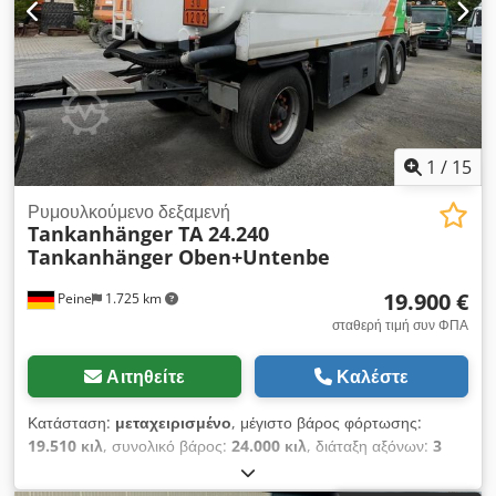
απορροφητική υπερκατασκευή DNS 2036 T με έμβολο
εξώθησης περίπου 10.000 l, 2x 9t άξονες BPW, ταμπούρα
φρένων! Πάνω από 8.000 EUR επενδυμένα σε τεχνολογία,
βαφή και τροχούς! Οι πληροφορίες για τον εξοπλισμό δίνονται
χωρίς εγγύηση, υπόκεινται σε αλλαγές, ενδιάμεση πώληση και
σφάλματα! Cjdpfx Aey R Ekcjbforf
1
/
15
Ρυμουλκούμενο δεξαμενή
Tankanhänger TA 24.240
Tankanhänger Oben+Untenbe
19.900 €
Peine
1.725 km
σταθερή τιμή συν ΦΠΑ
Αιτηθείτε
Καλέστε
Κατάσταση:
μεταχειρισμένο
, μέγιστο βάρος φόρτωσης:
19.510 κιλ
, συνολικό βάρος:
24.000 κιλ
, διάταξη αξόνων:
3
άξονες
, πρώτη ταξινόμηση:
11/2007
, επόμενος τεχνικός
έλεγχος (TÜV):
07/2026
, Εξοπλισμός:
ABS
, * ABS * Άξονας