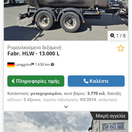
1
/
8
Ρυμουλκούμενο δεξαμενή
Fabr. HLW - 13.000 L
Langgöns
1.638 km
Πληροφορίες τιμής
Καλέστε
Κατάσταση:
μεταχειρισμένο
, κενό βάρος:
3.770 κιλ
, διάταξη
αξόνων:
2 άξονες
, πρώτη ταξινόμηση:
03/2014
, ανάρτηση:
αέρας
, χρώμα:
άλλο
, τύπος μετάδοσης:
άλλο
, καμπίνα
οδηγού:
άλλο
, κατηγορία εκπομπών:
κανένα
, Εξοπλισμός:
Μικρή αγγελία
ABS
, Διπλοάξονος ρυμουλκούμενος δεξαμενή –
Κατασκευαστής: HLW – Πρώτη άδεια κυκλοφορίας: 12.03.2014
– Αριθμός αξόνων: 2 – Ανάρτηση: Πνευματική – Τύπος άξονα: