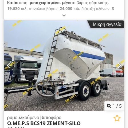
Κατάσταση:
μεταχειρισμένο
, μέγιστο βάρος φόρτωσης:
19.680 κιλ
, συνολικό βάρος:
24.000 κιλ
, διάταξη αξόνων:
3
άξονες
, πρώτη ταξινόμηση:
06/2009
, Έτος κατασκευής:
2009
,
Εξοπλισμός:
ABS
, Κατασκευαστής: Eurotank Μοντέλο: 3-
Μικρή αγγελία
άξονο ET-26-4 ADR 25.500 L 4 διαμερίσματα Έτος: 2009
Κατάσταση: Καλή Αριθμός πλαισίου: YF908S16S95049774
Αριθ. αναφοράς: 7832 Ημερ. 1ης άδειας: 30.06.2009
Δισκόφρενα: ; ABS: ; Οπίσθιοι άξονες: SAF Ανάρτηση:
Αερόσουστα Μέγεθος ελαστικών: 385/55R22,5 Υπόλοιπο
πέλματος ελαστικών: 20%-40%-40% Εργαλειοθήκη: ; Μεικτό
βάρος: 24.000 Kg Καθαρό βάρος: 4.320 Kg Ωφέλιμο φορτίο:
19.680 Kg Cjdpfx Aewlydysbforf Δεξαμενή: 25.500 L
Διαμερίσματα: 4 (10.000 L + 5.000 L + 5.000 L + 5.000 L)
1
/
5
ρυμουλκούμενο βυτιοφόρο
O.ME.P.S
BCS19 ZEMENT-SILO