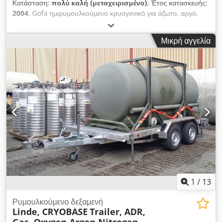
Κατάσταση:
πολύ καλή (μεταχειρισμένο)
, Έτος κατασκευής:
δηλώσεις στην προσφορά. Ο αγοραστής οφείλει να βεβαιωθεί
2004
, Gofa ημιρυμουλκούμενο κρυογονικό για άζωτο, αργό,
αυτοπροσώπως για την κατάσταση και τον εξοπλισμό του
οξυγόνο, LIN, LOX, LAR. Έτος: 2004 Crjdpfxsrk Na Ae Abfof
προϊόντος/οχήματος. Επιφυλασσόμαστε για αλλαγές,
Πίεση λειτουργίας: 3 bar Όγκος: 12000 L Έχουμε και άλλα
ενδιάμεση πώληση και σφάλματα. -.
Μικρή αγγελία
δεξαμενόπλοια για LIN, LOX, LAR, LNG και CO2, αργό,
οξυγόνο, άζωτο και διοξείδιο του άνθρακα. Θα χαρούμε να
απαντήσουμε στις ερωτήσεις σας μέσω τηλεφώνου και e-mail
1
/
13
Ρυμουλκούμενο δεξαμενή
Linde, CRYOBASE
Trailer, ADR,