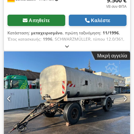
9.500 €
VB συν ΦΠΑ
Αιτηθείτε
Καλέστε
Κατάσταση:
μεταχειρισμένο
, πρώτη ταξινόμηση:
11/1996
,
Έτος κατασκευής:
1996
, SCHWARZMÜLLER, τύπου 12.0/361,
δι-άξονος ρυμουλκούμενος για αναρρόφηση και μεταφορά
υγρών με υπερκατασκευή δεξαμενής της WIEDEMANN &
Μικρή αγγελία
REICHARDT. !! Κατάλληλο και για μεταφορά λιπασμάτων!! • 2
άξονες BPW με ελατήρια φύλλου/παραβολικά ελατήρια •
Ταμπούρια φρένων • ABS • ΥΔΡΑΥΛΙΚΗ ΣΥΝΔΕΣΗ για τη
λειτουργία/το άνοιγμα του καπακιού εκφόρτωσης • Μηχανισμός
ανατροπής για την άδειασμα της δεξαμενής • Εμβολοφόρος
μηχανισμός εντός της δεξαμενής • Κεντρικό στόμιο
εκφόρτωσης στο κάπακι εκφόρτωσης • Πίεση λειτουργίας: 0,5
bar Codpozractofx Abfsrf • Μέγιστη πίεση λειτουργίας: 4 bar
• Ελαστικά: 385/65 R22.5 • Πολύ καλό βάθος πέλματος: 15/16
και 16/16 mm - Γερμανικός ρυμουλκούμενος - Έλεγχος
ασφαλείας (HU) / έλεγχος ταχύτητας (SP) κατόπιν αιτήματος και
με επιπλέον χρέωση: νέος! Λάθη και ενδιάμεσες πωλήσεις
επιφυλάσσονται!