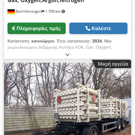
Gas, Oxygen,Argon,Nitrogen
Bad Hönningen
1.708 km
Πληροφορίες τιμής
Καλέστε
Κατάσταση:
καινούργιο
, Έτος κατασκευής:
2024
, Νέο
ρυμουλκούμενο δεξαμενής Aurepa ADR, Gas, Oxygen,
Nitrogen, Argon, CRYOBASE Ρυμουλκούμενα για υγρό άζωτο,
υγρό οξυγόνο, υγρό αργό, αέριο, κρυογονικά Νέο τρέιλερ: Έτος
Μικρή αγγελία
κατασκευής: 2024, Γερμανία Όλα τα έγγραφα είναι διαθέσιμα
Μεταχειρισμένη δεξαμενή: Crjdst R R Uqopfx Abfjf Πίεση
λειτουργίας: 3,85 bar Χωρητικότητα: 2000 L Έχουμε επίσης
άλλα δεξαμενόπλοια για LIN, LOX, LAR, LNG και CO2, αργό,
οξυγόνο, άζωτο και διοξείδιο του άνθρακα, υδρογόνο, μεθάνιο
Θα χαρούμε να σας κάνουμε μια προσφορά ή να σας δώσουμε
περισσότερες πληροφορίες.