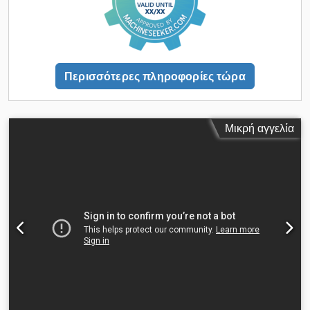
δεξαμενής ανοιγόμενος με 2 υδραυλικούς κυλίνδρους
Ασφάλιση πάτου με σφιγκτήρες, βίδες σφυριού και
γαλβανισμένη ράβδο Πνευματικό κλείδωμα καλύμματος
Ένδειξη περιεχομένου δοχείου με εσωτερικό πλωτήρα και
εξωτερική κλίμακα ένδειξης Ποδιά εκροής αλουμινίου Άδειασμα
Περισσότερες πληροφορίες τώρα
με ελεύθερη ροή ή μέσω εμβόλου Σωληνώσεις και εξαρτήματα
DN100 Αναρρόφηση DN100 Πίνακας χειρισμού πίσω δεξιά
Υποπλαίσιο Άξονες BPW 9t, αερόσουστα με βαλβίδα
ανύψωσης/χαμήλωσης ανά άξονα Στεφάνι περιστροφής και
Μικρή αγγελία
εγκεκριμένη μακρά οδοντωτή δοκός έλξης Ελαστικά 4x
385/65R 22.5 Michelin Πλαστικά φτερά Προστασία κατά της
πρόσκρουσης Υποπροστατευτικά 2 τάκοι τροχών Φρένα
διπλής γραμμής με WABCO EBS και ABS καθώς και TSS Κουτιά
σωλήνων αριστερά και δεξιά στο αμάξωμα Crodpfoxc S Aaox
Abfsf Εργαλειοθήκη LED προβολέας εργασίας LED φάροι 4x
LED φωτισμός περιβάλλοντος Διαφημιστικές πινακίδες
αριστερά και δεξιά 3.000 x 650 mm Για περισσότερες
πληροφορίες ή/και φωτογραφίες, επικοινωνήστε απευθείας
μαζί μας. Μεγάλη ποικιλία οχημάτων για ΑΓΟΡΑ ή ΕΝΟΙΚΙΑΣΗ
θα βρείτε στη διεύθυνση: Τεχνικές αλλαγές, ενδιάμεση πώληση
και τυπογραφικά λάθη επιφυλάσσονται. Ο αγοραστής