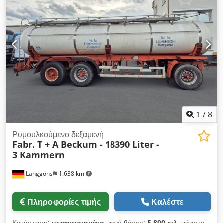
BPW-Eco-Plus – Φρένα: Δισκόφρενα – Μήκος: 5650 mm –
Πλάτος: 2550 mm – Ύψος: 3320 mm – Βάρος χωρίς φορτίο:
3770 kg – Κατασκευαστής υπερκατασκευής: HLW – Υλικό
δεξαμενής: Ανοξείδωτος χάλυβας – Συνολικός όγκος
δεξαμενής: 13000 L – Θάλαμοι δεξαμενής: 1 – Διαχωριστικά
τοιχώματα – Μονωμένο – Σύστημα καθαρισμού CIP. Csdpfx
Abjzfpz Sjferf
1
/
8
Ρυμουλκούμενο δεξαμενή
Fabr. T + A Beckum - 18390 Liter -
3 Kammern
Langgöns
1.638 km
Πληροφορίες τιμής
Καλέστε
Κατάσταση:
μεταχειρισμένο
, κενό βάρος:
5.800 κιλ
, μέγιστο