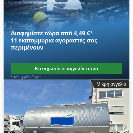
22.5 / 8mm
, διάσταση εμπρόσθιου ελαστικού:
295 / 80 R 22.5
/ 8mm
, λειτουργικό βάρος:
12.000 κιλ
,
Διαφημίστε τώρα από 4,49 €
*
11 εκατομμύρια αγοραστές
σας
περιμένουν
Καταχωρίστε αγγελία τώρα
*ανά αγγελία/μήνα
Μικρή αγγελία