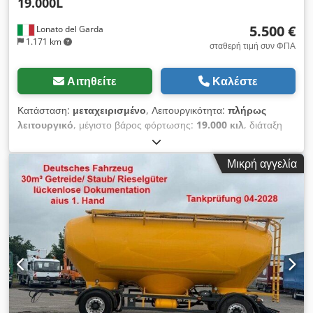
19.000L
5.500 €
Lonato del Garda
1.171 km
σταθερή τιμή συν ΦΠΑ
Αιτηθείτε
Καλέστε
Κατάσταση:
μεταχειρισμένο
, Λειτουργικότητα:
πλήρως
λειτουργικό
, μέγιστο βάρος φόρτωσης:
19.000 κιλ
, διάταξη
αξόνων:
2 άξονες
, πρώτη ταξινόμηση:
10/2024
, ανάρτηση:
αέρας
, χρώμα:
λευκό
, Έτος κατασκευής:
2004
, λειτουργικό
Μικρή αγγελία
βάρος:
16.040 κιλ
, Εξοπλισμός:
ABS
, Τρέιλερ τύπου Tandem
O.ME.P.S BCS19 Σιλοφόρος τσιμέντου 19.000 λίτρα, 1
διαμέρισμα 2 άξονες Αερόσουστη ανάρτηση Μικτό βάρος
19.000 kg - Ωφέλιμο φορτίο 16.040 kg Συνολικό μήκος
ρυμουλκούμενου με ζεύξη 7,39 m (ζεύξη 1,70 m) Crjdpfx
Abeu Ditasfjf Ελαστικά 50% (385/65 R22.5) Πλάτος 2,55 m
ABS Όλες οι πληροφορίες χωρίς εγγύηση/υπόκεινται σε
αλλαγές ή σφάλματα