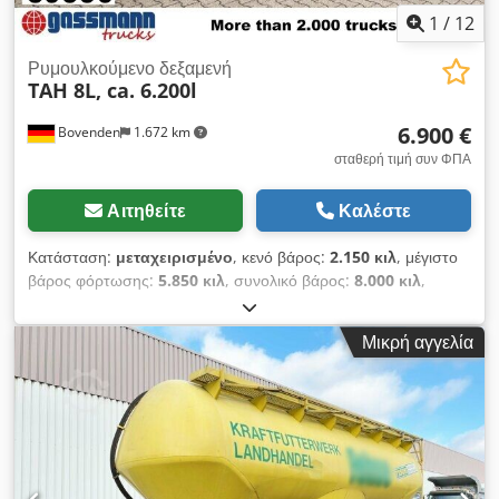
1
/
12
Ρυμουλκούμενο δεξαμενή
TAH 8L, ca. 6.200l
6.900 €
Bovenden
1.672 km
σταθερή τιμή συν ΦΠΑ
Αιτηθείτε
Καλέστε
Κατάσταση:
μεταχειρισμένο
, κενό βάρος:
2.150 κιλ
, μέγιστο
βάρος φόρτωσης:
5.850 κιλ
, συνολικό βάρος:
8.000 κιλ
,
διάταξη αξόνων:
2 άξονες
, πρώτη ταξινόμηση:
01/1980
,
ανάρτηση:
ατσάλι
, μέγεθος ελαστικού:
8.25R20
, χιλιομετρική
Μικρή αγγελία
ένδειξη:
1.001 χλμ
, τύπος μετάδοσης:
άλλο
, καμπίνα οδηγού:
άλλο
, Τοποθεσία οχήματος: Μπόβεντεν, 2 άξονες,
περιστρεφόμενος ζυγός, φύλλο ελατηρίων Υπερκατασκευή:
περίπου 6.200 λίτρα, 2x BPW άξονες, ταμπούρα φρένων! ΟΙ
ΠΛΗΡΟΦΟΡΙΕΣ ΓΙΑ ΤΟΝ ΕΞΟΠΛΙΣΜΟ ΧΩΡΙΣ ΕΓΓΥΗΣΗ,
επιφυλάσσονται αλλαγές, ενδιάμεση πώληση και λάθη! Csdpfx
Ajyt H Uaebfjrf