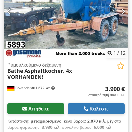
1
/
12
Ρυμουλκούμενο δεξαμενή
Bathe
Asphaltkocher, 4x
VORHANDEN!
3.900 €
Bovenden
1.672 km
σταθερή τιμή συν ΦΠΑ
Αιτηθείτε
Καλέστε
Κατάσταση:
μεταχειρισμένο
, κενό βάρος:
2.070 κιλ
, μέγιστο
βάρος φόρτωσης:
3.930 κιλ
, συνολικό βάρος:
6.000 κιλ
,