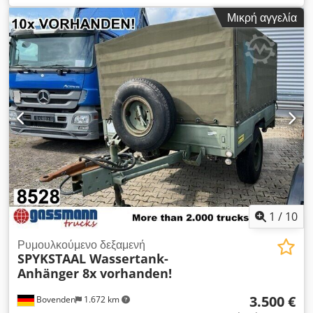
χώρου φόρτωσης:
31 m³
, ανάρτηση:
αέρας
, μέγεθος
Μικρή αγγελία
ελαστικού:
385/65R22.5
, χρώμα:
κίτρινο
, χιλιομετρική ένδειξη:
1.001 χλμ
, τύπος μετάδοσης:
άλλο
, καμπίνα οδηγού:
άλλο
,
Εξοπλισμός:
ABS
, Τοποθεσία οχήματος: Bovenden, 2 άξονες,
άξονες BPW, περιστρεφόμενο τιμόνι, αεροανάρτηση, ABS
(σύστημα αντιμπλοκαρίσματος τροχών), πλευρική προστασία
από αλουμίνιο, προστασία από κάτω (U-Schutz). Εξοπλισμός:
2-αξονικό σιλο-ρυμουλκούμενο για κονιοποιημένα και χύδην
εμπορεύματα με 4 θόλους-καπάκια, περίπου 31m³. Η δοκιμή
πίεσης του δοχείου ανανεώθηκε τον Ιούνιο του 2022!
Επόμενος εξωτερικός έλεγχος τον 03/2024! Csdpfx
Ajvhkitsbfjrf Επόμενος εσωτερικός έλεγχος τον 03/2026! Οι
αναγραφόμενες προαιρετικές πληροφορίες δίνονται χωρίς
εγγύηση. Επιφυλασσόμαστε για αλλαγές, ενδιάμεση πώληση
και πιθανά λάθη!
1
/
10
Ρυμουλκούμενο δεξαμενή
SPYKSTAAL Wassertank-
Anhänger 8x vorhanden!
3.500 €
Bovenden
1.672 km