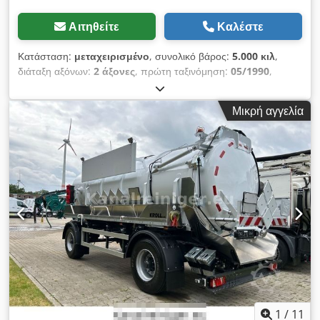
Αιτηθείτε
Καλέστε
Κατάσταση:
μεταχειρισμένο
, συνολικό βάρος:
5.000 κιλ
,
διάταξη αξόνων:
2 άξονες
, πρώτη ταξινόμηση:
05/1990
,
επόμενος τεχνικός έλεγχος (TÜV):
06/2025
, * Υπέρκατασκευή
ασφάλτου * Διπλός άξονας (τάντεμ) * Φρένα αέρα * Άξονες
Μικρή αγγελία
Rinner Attersee * Υδραυλική αντλία ----Εσωτερικός αριθμός
οχήματος: 11642-----Με επιφύλαξη σφαλμάτων & ενδιάμεσης
πώλησης Υποστήριξη μέσω WhatsApp διαθέσιμη! Για
ερωτήσεις σχετικά με το όχημα ή για περισσότερες
πληροφορίες, παρακαλούμε επικοινωνήστε μαζί μας άνετα
μέσω WhatsApp Csdpfx Absx I Uufsforf Whatsapp
Whatsapp
1
/
11