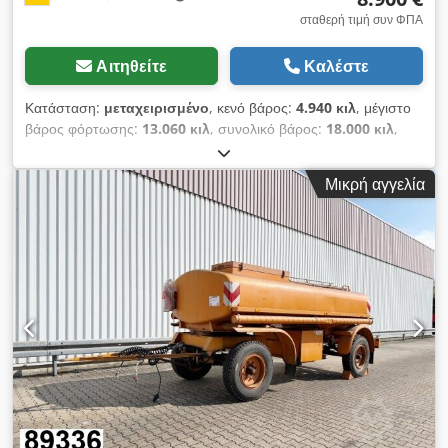
σταθερή τιμή συν ΦΠΑ
Αιτηθείτε
Καλέστε
Κατάσταση:
μεταχειρισμένο
, κενό βάρος:
4.940 κιλ
, μέγιστο
βάρος φόρτωσης:
13.060 κιλ
, συνολικό βάρος:
18.000 κιλ
,
διάταξη αξόνων:
2 άξονες
, πρώτη ταξινόμηση:
02/1994
, όγκος
χώρου φόρτωσης:
10 m³
, ανάρτηση:
ατσάλι
, μέγεθος
Μικρή αγγελία
ελαστικού:
385/65R22.5
, χρώμα:
λευκό
, χιλιομετρική ένδειξη:
1.001 χλμ
, τύπος μετάδοσης:
άλλο
, καμπίνα οδηγού:
άλλο
,
Εξοπλισμός:
ABS
, Τοποθεσία οχήματος: Bovenden, 2 άξονες,
άξονες SAF, περιστρεφόμενη σύνδεση, ανάρτηση με φύλλα
σούστας, ABS (σύστημα αντιμπλοκαρίσματος τροχών), πλαϊνή
προστασία, πλευρική προστασία από αλουμίνιο, φάρος
κυκλοφορίας, έξοδος πίσω. Κατασκευή: Δοχείο/δεξαμενή
Müller τύπου WM A 100 με όγκο δεξαμενής 10.000 λίτρων για
μεταφορά λυμάτων, 2x 9t άξονες SAF, ταμπούρα φρένων.
Cjdpfxevhihbs Abfjrf ΔΗΛΩΣΗ ΑΞΕΣΟΥΑΡ ΧΩΡΙΣ ΕΓΓΥΗΣΗ,
αλλαγές, ενδιάμεση πώληση και λάθη επιφυλάσσονται!