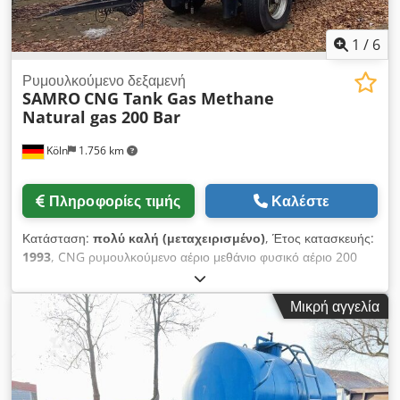
1
/
6
Ρυμουλκούμενο δεξαμενή
SAMRO
CNG Tank Gas Methane
Natural gas 200 Bar
Köln
1.756 km
Πληροφορίες τιμής
Καλέστε
Κατάσταση:
πολύ καλή (μεταχειρισμένο)
, Έτος κατασκευής:
1993
, CNG ρυμουλκούμενο αέριο μεθάνιο φυσικό αέριο 200
bar Κατασκευαστής: SAMRO Έτος: 1993 Crsdst D Aptjpfx
Abfsf Απόβαρο: 6900 kg Έχουμε επίσης άλλες δεξαμενές για
Μικρή αγγελία
LIN, LOX, LAR, LNG και CO2, αργό, οξυγόνο, άζωτο και
διοξείδιο του άνθρακα, υδρογόνο, μεθάνιο Θα χαρούμε να σας
κάνουμε μια προσφορά ή να σας δώσουμε περισσότερες
πληροφορίες σχετικά με άλλα δοχεία πίεσης Επικοινωνήστε
μαζί μας μέσω τηλεφώνου ή email.