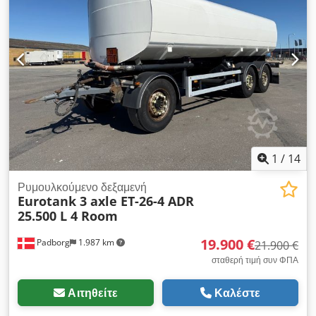
Κατάλληλο για χρήση σε: Γεωργικά μηχανήματα Crjdszp
Uwgopfx Abfjf Τεχνική κατάσταση: Πολύ καλή Οπτική
κατάσταση: Πολύ καλή
1
/
14
Ρυμουλκούμενο δεξαμενή
Eurotank 3 axle ET-26-4 ADR
25.500 L 4 Room
19.900 €
Padborg
1.987 km
21.900 €
σταθερή τιμή συν ΦΠΑ
Αιτηθείτε
Καλέστε