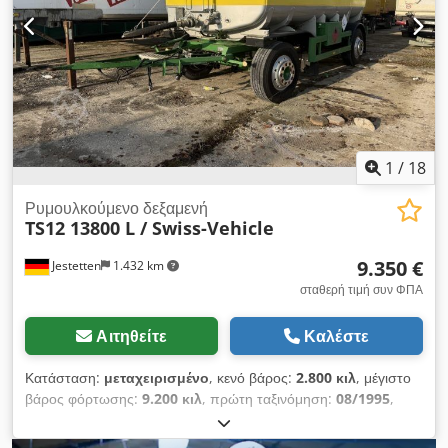
ενδιάμεσης πώλησης!
1
/
18
Ρυμουλκούμενο δεξαμενή
TS12 13800 L / Swiss-Vehicle
9.350 €
Jestetten
1.432 km
σταθερή τιμή συν ΦΠΑ
Αιτηθείτε
Καλέστε
Κατάσταση:
μεταχειρισμένο
, κενό βάρος:
2.800 κιλ
, μέγιστο
βάρος φόρτωσης:
9.200 κιλ
, πρώτη ταξινόμηση:
08/1995
,
επόμενος τεχνικός έλεγχος (TÜV):
05/2016
, συνολικό πλάτος:
25.500 χιλ.
, ανάρτηση:
ατσάλι
, μέγεθος ελαστικού:
295 / 80 R