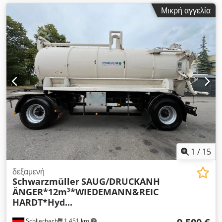
Μικρή αγγελία
1
/
15
δεξαμενή
Schwarzmüller
SAUG/DRUCKANH
ÄNGER*12m³*WIEDEMANN&REIC
HARDT*Hyd...
Schlierbach
1.451 km