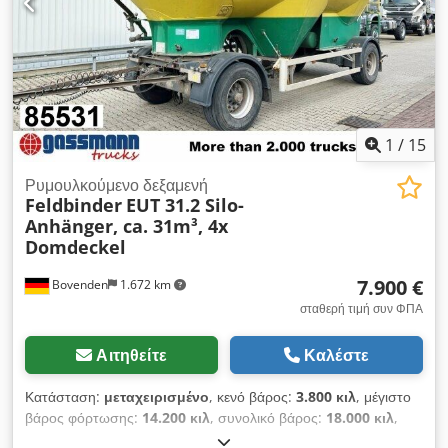
1
/
15
Ρυμουλκούμενο δεξαμενή
Feldbinder
EUT 31.2 Silo-
Anhänger, ca. 31m³, 4x
Domdeckel
7.900 €
Bovenden
1.672 km
σταθερή τιμή συν ΦΠΑ
Αιτηθείτε
Καλέστε
Κατάσταση:
μεταχειρισμένο
, κενό βάρος:
3.800 κιλ
, μέγιστο
βάρος φόρτωσης:
14.200 κιλ
, συνολικό βάρος:
18.000 κιλ
,
διάταξη αξόνων:
2 άξονες
, πρώτη ταξινόμηση:
10/1999
, όγκος