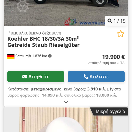
1
/
15
Ρυμουλκούμενο δεξαμενή
Koehler
BHC 18/30/3A 30m³
Getreide Staub Rieselgüter
19.900 €
Sottrum
1.836 km
σταθερή τιμή συν ΦΠΑ
Αιτηθείτε
Καλέστε
Κατάσταση:
μεταχειρισμένο
, κενό βάρος:
3.910 κιλ
, μέγιστο
βάρος φόρτωσης:
14.090 κιλ
, συνολικό βάρος:
18.000 κιλ
,
διάταξη αξόνων:
2 άξονες
, πρώτη ταξινόμηση:
08/2013
, όγκος
χώρου φόρτωσης:
30 m³
, τύπος μετάδοσης:
άλλο
, καμπίνα
Μικρή αγγελία
οδηγού:
άλλο
, Εξοπλισμός:
ABS
, * Γερμανικό όχημα * 1ος
ιδιοκτήτης * Πλήρης τεκμηρίωση με όλα τα πιστοποιητικά
ελέγχου διαθέσιμα * 30m³, 3 θαλάμοι * Κατάλληλο για όλα τα